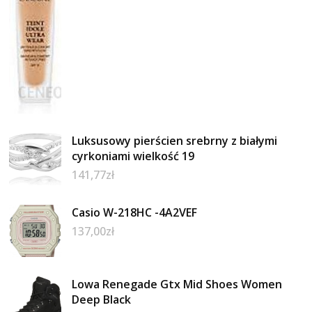
Luksusowy pierścien srebrny z białymi
cyrkoniami wielkość 19
141,77
zł
Casio W-218HC -4A2VEF
137,00
zł
Lowa Renegade Gtx Mid Shoes Women
Deep Black