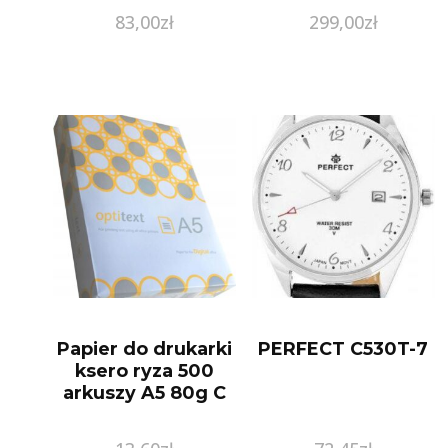
83,00
zł
299,00
zł
Papier do drukarki
PERFECT C530T-7
ksero ryza 500
arkuszy A5 80g C