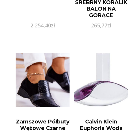
SREBRNY KORALIK
BALON NA
GORĄCE
POWIETRZE
2 254,40
zł
265,77
zł
798064NMB
SREBRO 925/1000
Zamszowe Półbuty
Calvin Klein
Wężowe Czarne
Euphoria Woda