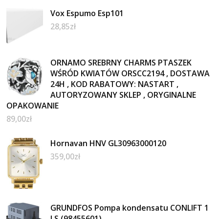
Vox Espumo Esp101
28,85
zł
ORNAMO SREBRNY CHARMS PTASZEK
WŚRÓD KWIATÓW ORSCC2194 , DOSTAWA
24H , KOD RABATOWY: NASTART ,
AUTORYZOWANY SKLEP , ORYGINALNE
OPAKOWANIE
89,00
zł
Hornavan HNV GL30963000120
359,00
zł
GRUNDFOS Pompa kondensatu CONLIFT 1
LS (98455601)