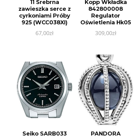
11 Srebrna
Kopp Wkładka
zawieszka serce z
842800008
cyrkoniami Próby
Regulator
925 (WCC038XI)
Oświetlenia Hk05
Hk 07 Aluminiowy
67,00
zł
309,00
zł
Seiko SARB033
PANDORA