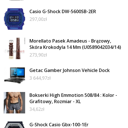
Casio G-Shock DW-5600SB-2ER
297,00
zł
Morellato Pasek Amadeus - Brązowy,
Skóra Krokodyla 14 Mm (U0589042034/14)
273,90
zł
Getac Gamber Johnson Vehicle Dock
3 644,97
zł
Bokserki High Emmotion 508/84 : Kolor -
Grafitowy, Rozmiar - XL
34,62
zł
G-Shock Casio Gbx-100-1Er