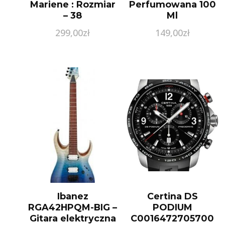
Mariene : Rozmiar
Perfumowana 100
– 38
Ml
299,00
zł
149,00
zł
Ibanez
Certina DS
RGA42HPQM-BIG –
PODIUM
Gitara elektryczna
C0016472705700