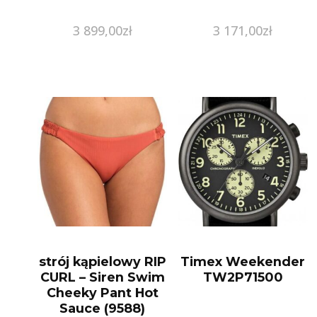
3 899,00
zł
3 171,00
zł
strój kąpielowy RIP
Timex Weekender
CURL – Siren Swim
TW2P71500
Cheeky Pant Hot
Sauce (9588)