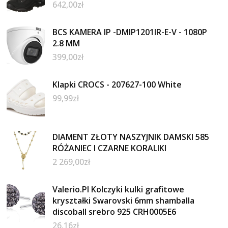
642,00
zł
BCS KAMERA IP -DMIP1201IR-E-V - 1080P
2.8 MM
399,00
zł
Klapki CROCS - 207627-100 White
99,99
zł
DIAMENT ZŁOTY NASZYJNIK DAMSKI 585
RÓŻANIEC I CZARNE KORALIKI
2 269,00
zł
Valerio.Pl Kolczyki kulki grafitowe
kryształki Swarovski 6mm shamballa
discoball srebro 925 CRH0005E6
26,16
zł