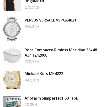
Regular Fit
279,99
zł
VERSUS VERSACE VSPCA4821
935,24
zł
Roca Compacto Rimless Meridian 36x48
A34H242000
728,71
zł
Michael Kors MK4222
442,20
zł
Aflofarm Slimperfect 60Tabl.
28,85
zł