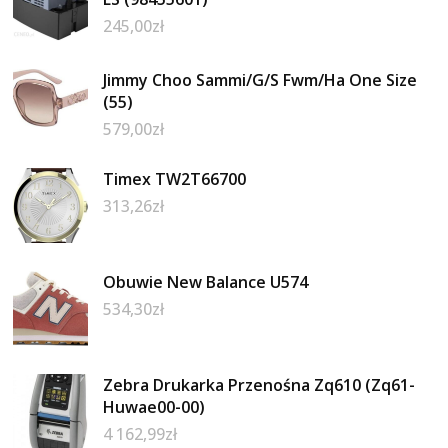
245,00
zł
Jimmy Choo Sammi/G/S Fwm/Ha One Size
(55)
579,00
zł
Timex TW2T66700
313,26
zł
Obuwie New Balance U574
534,30
zł
Zebra Drukarka Przenośna Zq610 (Zq61-
Huwae00-00)
4 162,99
zł