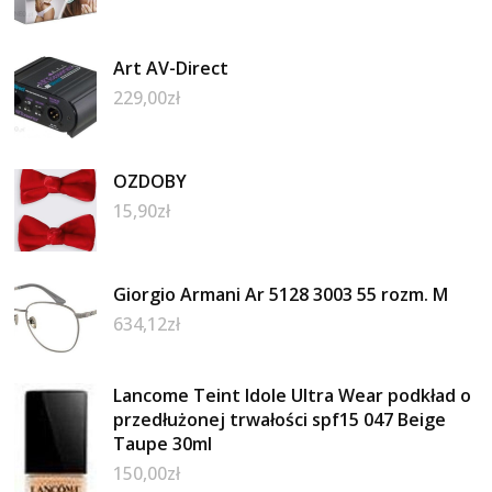
Art AV-Direct
229,00
zł
OZDOBY
15,90
zł
Giorgio Armani Ar 5128 3003 55 rozm. M
634,12
zł
Lancome Teint Idole Ultra Wear podkład o
przedłużonej trwałości spf15 047 Beige
Taupe 30ml
150,00
zł