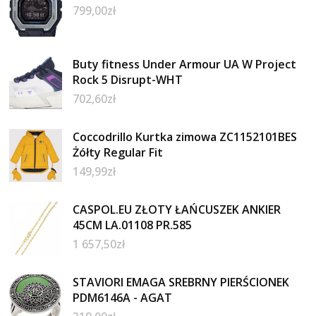
799,00
zł
Buty fitness Under Armour UA W Project
Rock 5 Disrupt-WHT
702,60
zł
Coccodrillo Kurtka zimowa ZC1152101BES
Żółty Regular Fit
149,99
zł
CASPOL.EU ZŁOTY ŁAŃCUSZEK ANKIER
45CM LA.01108 PR.585
1 657,50
zł
STAVIORI EMAGA SREBRNY PIERŚCIONEK
PDM6146A - AGAT