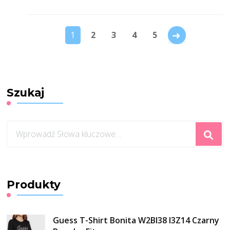
→
1
2
3
4
5
Szukaj
Szukasz
czegoś?
Produkty
Guess T-Shirt Bonita W2BI38 I3Z14 Czarny