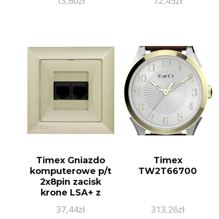
13,60
zł
72,45
zł
Timex Gniazdo
Timex
komputerowe p/t
TW2T66700
2x8pin zacisk
krone LSA+ z
ramką piasek
37,44
zł
313,26
zł
(GTP22OPPI)