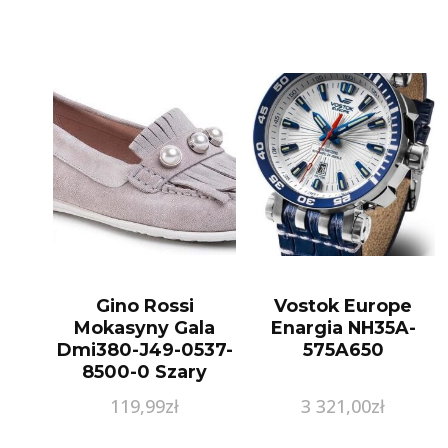
Gino Rossi
Vostok Europe
Mokasyny Gala
Enargia NH35A-
Dmi380-J49-0537-
575A650
8500-0 Szary
119,99
zł
3 321,00
zł