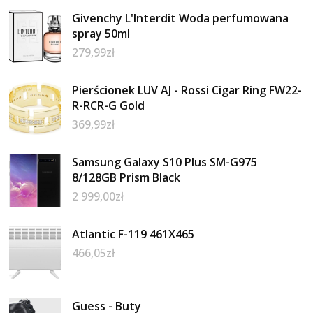
Givenchy L'Interdit Woda perfumowana
spray 50ml
279,99
zł
Pierścionek LUV AJ - Rossi Cigar Ring FW22-
R-RCR-G Gold
369,99
zł
Samsung Galaxy S10 Plus SM-G975
8/128GB Prism Black
2 999,00
zł
Atlantic F-119 461X465
466,05
zł
Guess - Buty