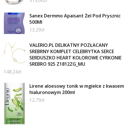
319,00
zł
Sanex Dermmo Apaisant Żel Pod Prysznic
500Ml
13,29
zł
VALERIO.PL DELIKATNY POZŁACANY
SREBRNY KOMPLET CELEBRYTKA SERCE
SERDUSZKO HEART KOLOROWE CYRKONIE
SREBRO 925 Z1812ZG_MU
148,24
zł
Lirene aloesowy tonik w mgiełce z kwasem
hialuronowym 200ml
12,79
zł