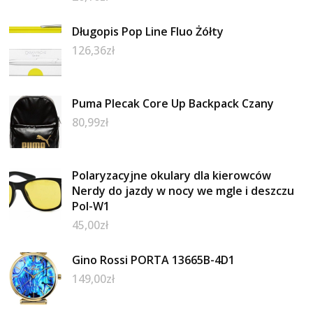
Długopis Pop Line Fluo Żółty
126,36
zł
Puma Plecak Core Up Backpack Czany
80,99
zł
Polaryzacyjne okulary dla kierowców
Nerdy do jazdy w nocy we mgle i deszczu
Pol-W1
45,00
zł
Gino Rossi PORTA 13665B-4D1
149,00
zł