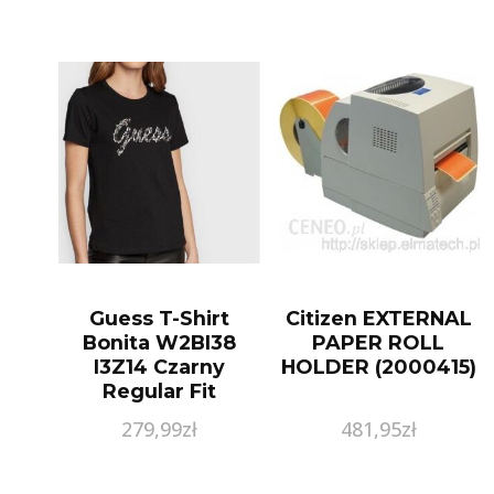
Guess T-Shirt
Citizen EXTERNAL
Bonita W2BI38
PAPER ROLL
I3Z14 Czarny
HOLDER (2000415)
Regular Fit
279,99
zł
481,95
zł