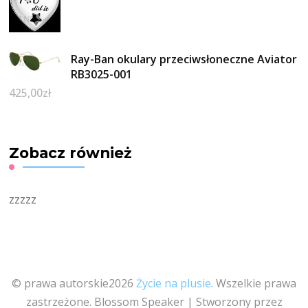
Ray-Ban okulary przeciwsłoneczne Aviator
RB3025-001
425,00
zł
Zobacz również
zzzzz
© prawa autorskie2026
Życie na plusie
. Wszelkie prawa
zastrzeżone.
Blossom Speaker | Stworzony przez