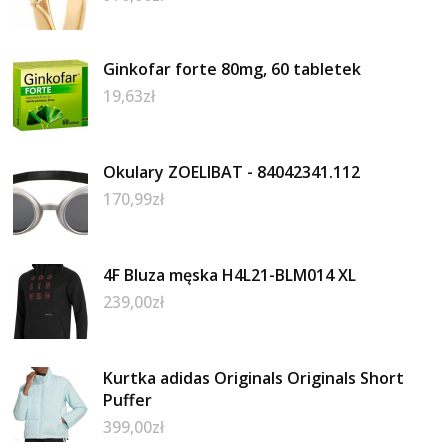
Ginkofar forte 80mg, 60 tabletek
19,63
zł
Okulary ZOELIBAT - 84042341.112
170,99
zł
4F Bluza męska H4L21-BLM014 XL
239,00
zł
Kurtka adidas Originals Originals Short
Puffer
399,00
zł