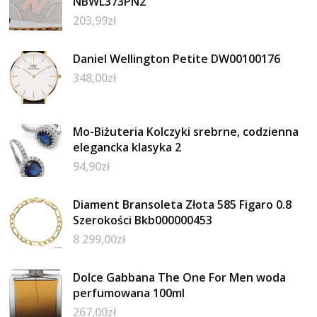
NBWL373PN2
203,99
zł
Daniel Wellington Petite DW00100176
348,00
zł
Mo-Biżuteria Kolczyki srebrne, codzienna
elegancka klasyka 2
94,90
zł
Diament Bransoleta Złota 585 Figaro 0.8
Szerokości Bkb000000453
8 299,00
zł
Dolce Gabbana The One For Men woda
perfumowana 100ml
267,00
zł