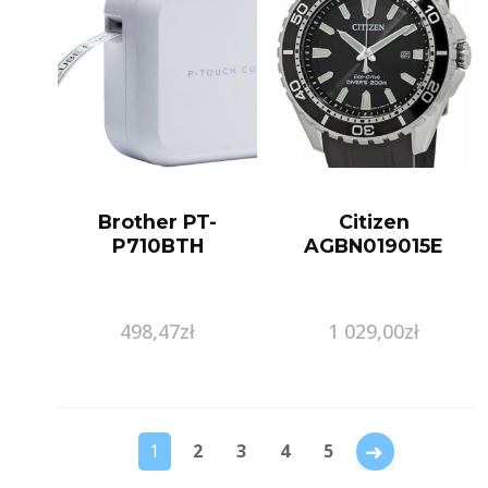
Brother PT-
Citizen
P710BTH
AGBN019015E
498,47
zł
1 029,00
zł
→
1
2
3
4
5