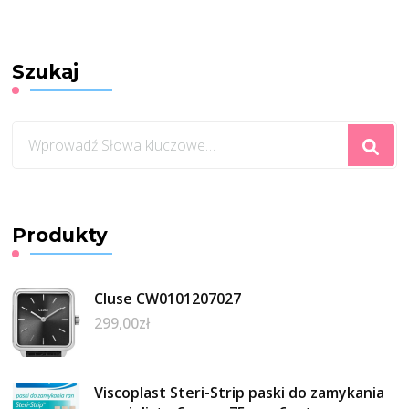
Szukaj
Szukasz
czegoś?
Produkty
Cluse CW0101207027
299,00
zł
Viscoplast Steri-Strip paski do zamykania