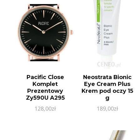
Pacific Close
Neostrata Bionic
Komplet
Eye Cream Plus
Prezentowy
Krem pod oczy 15
Zy590U A295
g
128,00
zł
189,00
zł