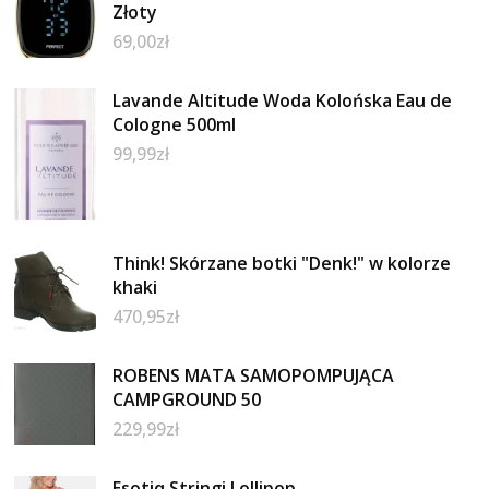
Złoty
69,00
zł
Lavande Altitude Woda Kolońska Eau de
Cologne 500ml
99,99
zł
Think! Skórzane botki "Denk!" w kolorze
khaki
470,95
zł
ROBENS MATA SAMOPOMPUJĄCA
CAMPGROUND 50
229,99
zł
Esotiq Stringi Lollipop