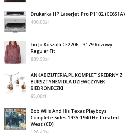
Drukarka HP LaserJet Pro P1102 (CE651A)
490,00
zł
Liu Jo Koszula CF2206 T3179 Różowy
Regular Fit
889,99
zł
ANKABIZUTERIA.PL KOMPLET SREBRNY Z
BURSZTYNEM DLA DZIEWCZYNEK -
BIEDRONECZKI
85,00
zł
Bob Wills And His Texas Playboys
Complete Sides 1935-1940 He Created
West (CD)
126,40
zł