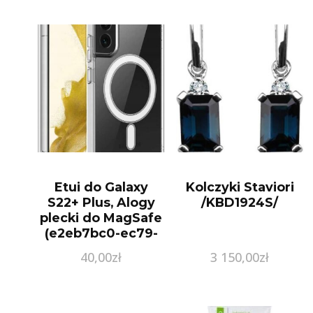
Etui do Galaxy
Kolczyki Staviori
S22+ Plus, Alogy
/KBD1924S/
plecki do MagSafe
(e2eb7bc0-ec79-
4dc5-b2ce-
40,00
zł
3 150,00
zł
a45cf2e5eb79)