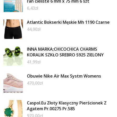
ran cieliste 6 mm x 75 mm 6 szt
6,43
zł
Atlantic Bokserki Męskie Mh 1190 Czarne
44,90
zł
INNA MARKA;CHICOCHICA CHARMS
KORALIK SZKŁO SREBRO S925 ZIELONY
41,99
zł
Obuwie Nike Air Max Systm Womens
470,00
zł
Caspol.Eu Złoty Klasyczny Pierścionek Z
Agatem Pr.00275 Pr.585
970,00
zł