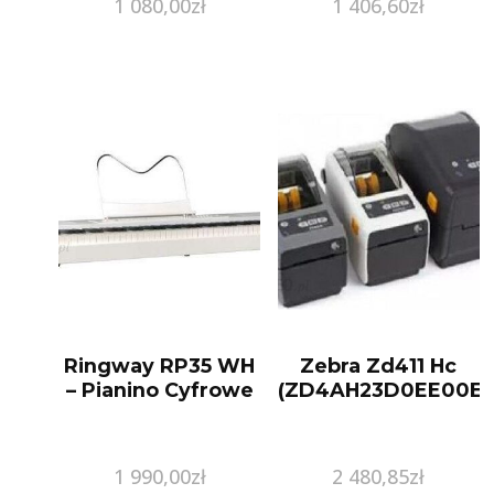
1 080,00
zł
1 406,60
zł
CHRONOHISTORIA2
Ringway RP35 WH
Zebra Zd411 Hc
– Pianino Cyfrowe
(ZD4AH23D0EE00EZ
1 990,00
zł
2 480,85
zł