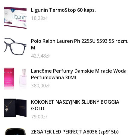
Ligunin TermoStop 60 kaps.
18,29
zł
Polo Ralph Lauren Ph 2255U 5593 55 rozm.
M
427,48
zł
Lancôme Perfumy Damskie Miracle Woda
Perfumowana 30Ml
380,00
zł
KOKONET NASZYJNIK ŚLUBNY BOGGIA
GOLD
79,00
zł
ZEGAREK LED PERFECT A8036 (zp915b)