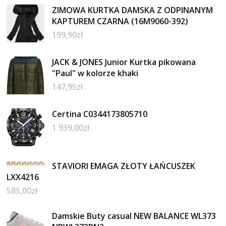
ZIMOWA KURTKA DAMSKA Z ODPINANYM
KAPTUREM CZARNA (16M9060-392)
199,90
zł
JACK & JONES Junior Kurtka pikowana
"Paul" w kolorze khaki
147,95
zł
Certina C0344173805710
1 939,00
zł
STAVIORI EMAGA ZŁOTY ŁAŃCUSZEK
LXX4216
585,00
zł
Damskie Buty casual NEW BALANCE WL373