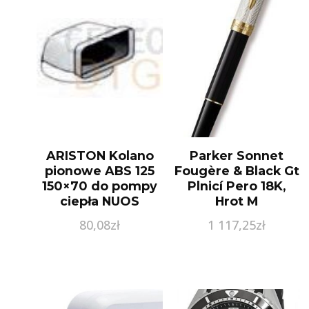
ARISTON Kolano
Parker Sonnet
pionowe ABS 125
Fougère & Black Gt
150×70 do pompy
Plnicí Pero 18K,
ciepła NUOS
Hrot M
3208042
80,08
zł
1 117,25
zł