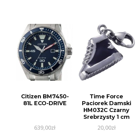
Citizen BM7450-
Time Force
81L ECO-DRIVE
Paciorek Damski
HM032C Czarny
Srebrzysty 1 cm
639,00
zł
20,00
zł