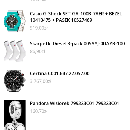
Casio G-Shock SET GA-100B-7AER + BEZEL
10410475 + PASEK 10527469
519,00
zł
Skarpetki Diesel 3-pack 00SAYJ-0DAYB-100
86,90
zł
Certina C001.647.22.057.00
3 767,00
zł
Pandora Wisiorek 799323C01 799323C01
160,70
zł