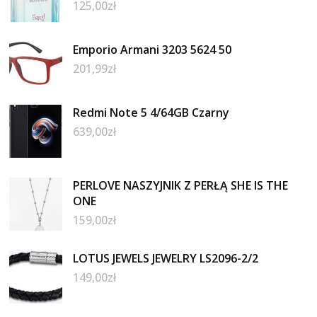
125,00
zł
Emporio Armani 3203 5624 50
201,99
zł
Redmi Note 5 4/64GB Czarny
639,00
zł
PERLOVE NASZYJNIK Z PERŁĄ SHE IS THE
ONE
159,00
zł
LOTUS JEWELS JEWELRY LS2096-2/2
149,00
zł