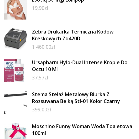
19,90
zł
Zebra Drukarka Termiczna Kodów
Kreskowych Zd420D
1 460,00
zł
Ursapharm Hylo-Dual Intense Krople Do
Oczu 10 Ml
37,57
zł
Stema Stelaż Metalowy Biurka Z
Rozsuwaną Belką Stl-01 Kolor Czarny
399,00
zł
Moschino Funny Woman Woda Toaletowa
100ml