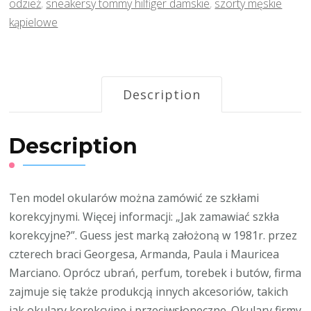
odzież
,
sneakersy tommy hilfiger damskie
,
szorty męskie
kąpielowe
Description
Description
Ten model okularów można zamówić ze szkłami
korekcyjnymi. Więcej informacji: „Jak zamawiać szkła
korekcyjne?”. Guess jest marką założoną w 1981r. przez
czterech braci Georgesa, Armanda, Paula i Mauricea
Marciano. Oprócz ubrań, perfum, torebek i butów, firma
zajmuje się także produkcją innych akcesoriów, takich
jak okulary korekcyjne i przeciwsłoneczne. Okulary firmy