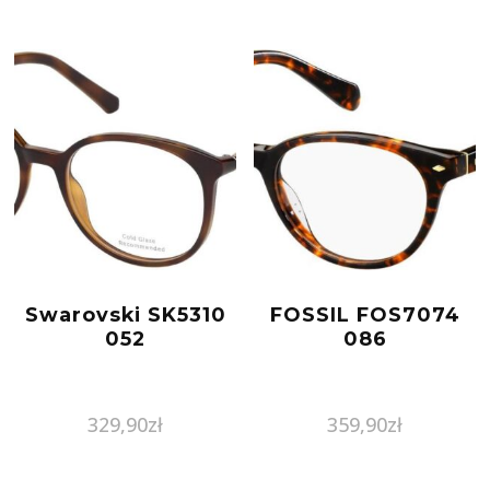
Swarovski SK5310
FOSSIL FOS7074
052
086
329,90
zł
359,90
zł