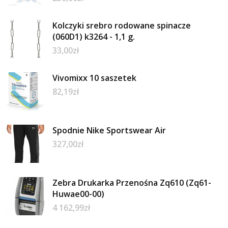
Kolczyki srebro rodowane spinacze
(060D1) k3264 - 1,1 g.
33,00
zł
Vivomixx 10 saszetek
82,19
zł
Spodnie Nike Sportswear Air
327,00
zł
Zebra Drukarka Przenośna Zq610 (Zq61-
Huwae00-00)
4 162,99
zł