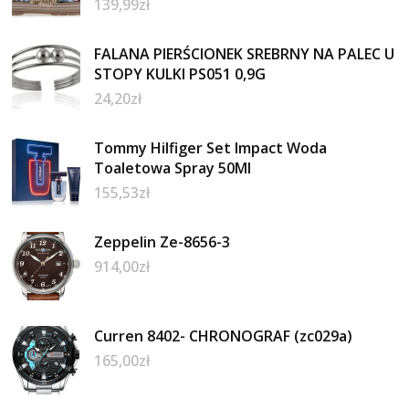
139,99
zł
FALANA PIERŚCIONEK SREBRNY NA PALEC U
STOPY KULKI PS051 0,9G
24,20
zł
Tommy Hilfiger Set Impact Woda
Toaletowa Spray 50Ml
155,53
zł
Zeppelin Ze-8656-3
914,00
zł
Curren 8402- CHRONOGRAF (zc029a)
165,00
zł