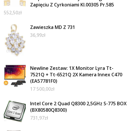
Zapięciu Z Cyrkoniami Kl.00305 Pr.585
552,50
zł
Zawieszka MD Z 731
36,99
zł
Newline Zestaw: 1X Monitor Lyra Tt-
7521Q + Tt-6521Q 2X Kamera Innex C470
(EA57781F0)
17 500,00
zł
Intel Core 2 Quad Q8300 2,5GHz S-775 BOX
(BX80580Q8300)
731,97
zł