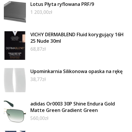
Lotus Płyta ryflowana PRF/9
1 203,00
zł
VICHY DERMABLEND Fluid korygujący 16H
25 Nude 30ml
68,87
zł
Upominkarnia Silikonowa opaska na rękę
38,77
zł
adidas Or0003 30P Shine Endura Gold
Matte Green Gradient Green
560,00
zł