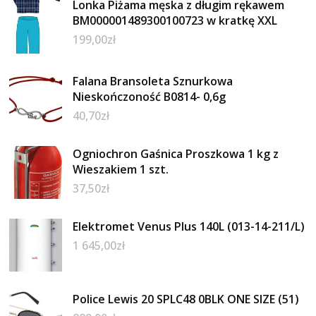
Lonka Piżama męska z długim rękawem
BM000001489300100723 w kratkę XXL
199,00
zł
Falana Bransoleta Sznurkowa
Nieskończoność B0814- 0,6g
40,70
zł
Ogniochron Gaśnica Proszkowa 1 kg z
Wieszakiem 1 szt.
37,50
zł
Elektromet Venus Plus 140L (013-14-211/L)
1 645,00
zł
Police Lewis 20 SPLC48 0BLK ONE SIZE (51)