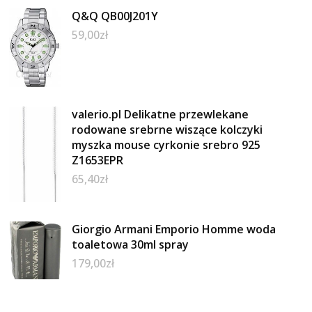
Q&Q QB00J201Y
59,00
zł
valerio.pl Delikatne przewlekane
rodowane srebrne wiszące kolczyki
myszka mouse cyrkonie srebro 925
Z1653EPR
65,40
zł
Giorgio Armani Emporio Homme woda
toaletowa 30ml spray
179,00
zł