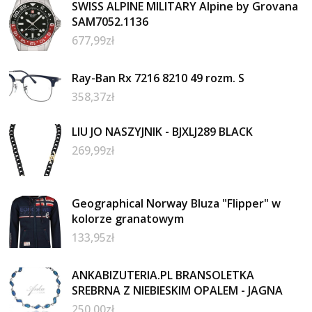
SWISS ALPINE MILITARY Alpine by Grovana
SAM7052.1136
677,99
zł
Ray-Ban Rx 7216 8210 49 rozm. S
358,37
zł
LIU JO NASZYJNIK - BJXLJ289 BLACK
269,99
zł
Geographical Norway Bluza "Flipper" w
kolorze granatowym
133,95
zł
ANKABIZUTERIA.PL BRANSOLETKA
SREBRNA Z NIEBIESKIM OPALEM - JAGNA
250,00
zł