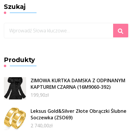
Szukaj
Szukasz
czegoś?
Produkty
ZIMOWA KURTKA DAMSKA Z ODPINANYM
KAPTUREM CZARNA (16M9060-392)
199,90
zł
Leksus Gold&Silver Złote Obrączki Ślubne
Soczewka (ZSO69)
2 740,00
zł