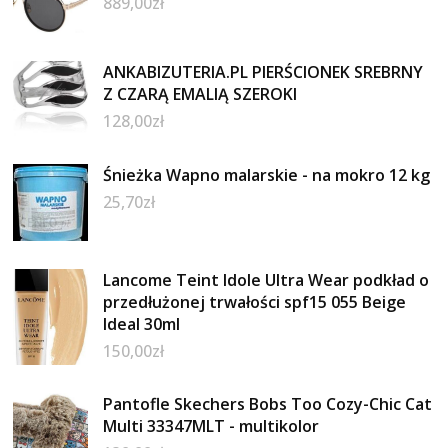
889,00
zł
ANKABIZUTERIA.PL PIERŚCIONEK SREBRNY
Z CZARĄ EMALIĄ SZEROKI
128,00
zł
Śnieżka Wapno malarskie - na mokro 12 kg
25,70
zł
Lancome Teint Idole Ultra Wear podkład o
przedłużonej trwałości spf15 055 Beige
Ideal 30ml
150,00
zł
Pantofle Skechers Bobs Too Cozy-Chic Cat
Multi 33347MLT - multikolor