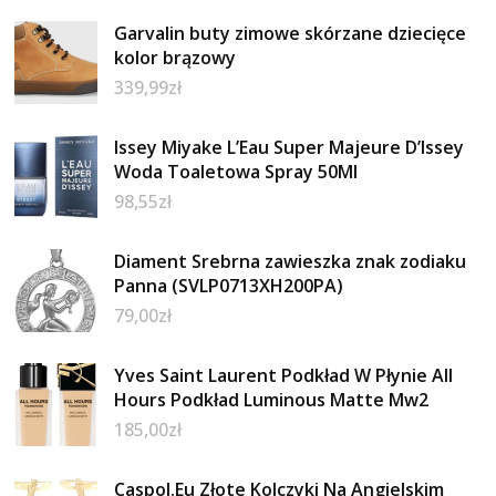
Garvalin buty zimowe skórzane dziecięce
kolor brązowy
339,99
zł
Issey Miyake L’Eau Super Majeure D’Issey
Woda Toaletowa Spray 50Ml
98,55
zł
Diament Srebrna zawieszka znak zodiaku
Panna (SVLP0713XH200PA)
79,00
zł
Yves Saint Laurent Podkład W Płynie All
Hours Podkład Luminous Matte Mw2
185,00
zł
Caspol.Eu Złote Kolczyki Na Angielskim