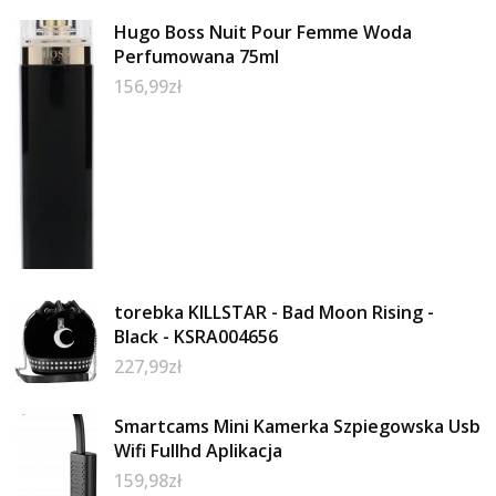
Hugo Boss Nuit Pour Femme Woda
Perfumowana 75ml
156,99
zł
torebka KILLSTAR - Bad Moon Rising -
Black - KSRA004656
227,99
zł
Smartcams Mini Kamerka Szpiegowska Usb
Wifi Fullhd Aplikacja
159,98
zł