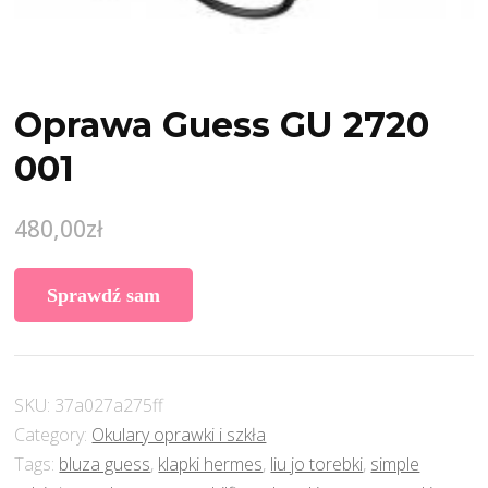
Oprawa Guess GU 2720
001
480,00
zł
Sprawdź sam
SKU:
37a027a275ff
Category:
Okulary oprawki i szkła
Tags:
bluza guess
,
klapki hermes
,
liu jo torebki
,
simple