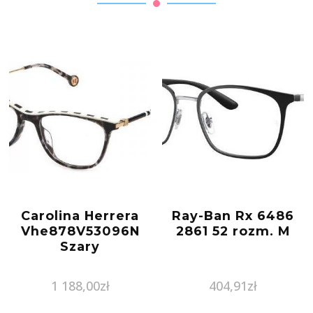
Carolina Herrera
Ray-Ban Rx 6486
Vhe878V53096N
2861 52 rozm. M
Szary
1 188,00
zł
404,91
zł