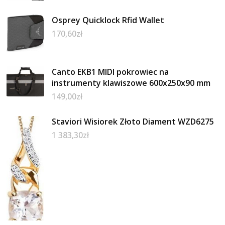
Osprey Quicklock Rfid Wallet
170,60
zł
Canto EKB1 MIDI pokrowiec na
instrumenty klawiszowe 600x250x90 mm
149,00
zł
Staviori Wisiorek Złoto Diament WZD6275
1 383,30
zł