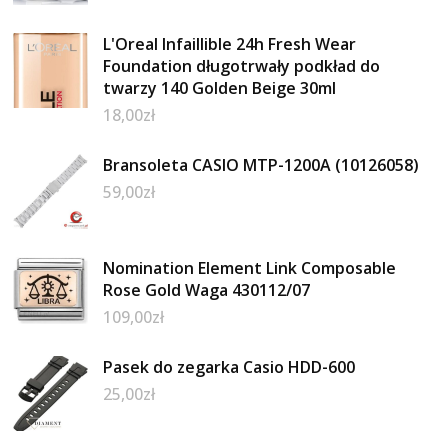
L'Oreal Infaillible 24h Fresh Wear
Foundation długotrwały podkład do
twarzy 140 Golden Beige 30ml
18,00
zł
Bransoleta CASIO MTP-1200A (10126058)
59,00
zł
Nomination Element Link Composable
Rose Gold Waga 430112/07
109,00
zł
Pasek do zegarka Casio HDD-600
25,00
zł