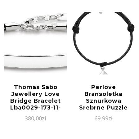
Thomas Sabo
Perlove
Jewellery Love
Bransoletka
Bridge Bracelet
Sznurkowa
Lba0029-173-11-
Srebrne Puzzle
L19.5V
(K2511)
380,00
zł
69,99
zł