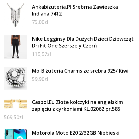
Ankabizuteria.Pl Srebrna Zawieszka
Indiana 7412
75,00
zł
Nike Legginsy Dla Dużych Dzieci Dziewcząt
Dri Fit One Szersze y Czerń
119,97
zł
Mo-Biżuteria Charms ze srebra 925/ Kiwi
59,90
zł
Caspol.Eu Złote kolczyki na angielskim
zapięciu z cyrkoniami KL.02062 pr.585
569,50
zł
Motorola Moto E20 2/32GB Niebieski