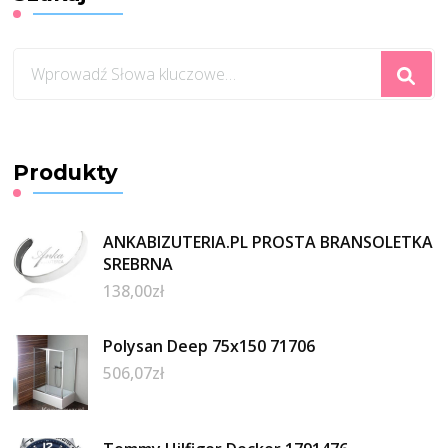
Szukasz
czegoś?
Produkty
ANKABIZUTERIA.PL PROSTA BRANSOLETKA
SREBRNA
138,00
zł
Polysan Deep 75x150 71706
506,07
zł