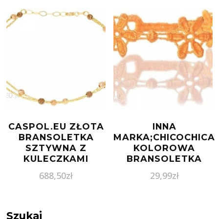
CASPOL.EU ZŁOTA
INNA
BRANSOLETKA
MARKA;CHICOCHICA
SZTYWNA Z
KOLOROWA
KULECZKAMI
BRANSOLETKA
BR.00887 PR.585
MOONLU
688,50
zł
29,99
zł
WYSZYWANA
KORONKOWA
Szukaj