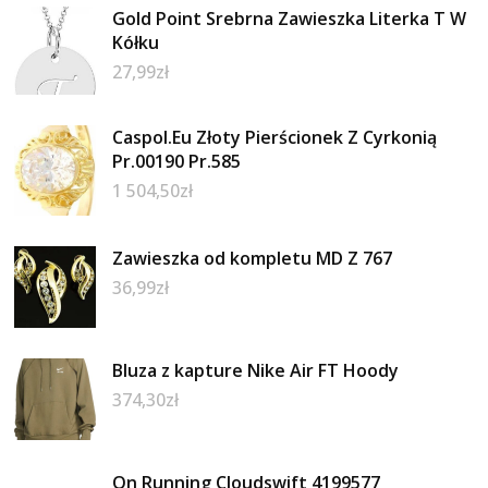
Gold Point Srebrna Zawieszka Literka T W
Kółku
27,99
zł
Caspol.Eu Złoty Pierścionek Z Cyrkonią
Pr.00190 Pr.585
1 504,50
zł
Zawieszka od kompletu MD Z 767
36,99
zł
Bluza z kapture Nike Air FT Hoody
374,30
zł
On Running Cloudswift 4199577