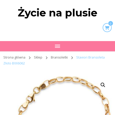
Życie na plusie
0
Strona główna
Sklep
Bransoletki
Staviori Bransoleta
Złoto BXX6062