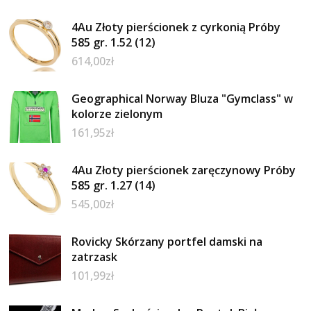
4Au Złoty pierścionek z cyrkonią Próby
585 gr. 1.52 (12)
614,00
zł
Geographical Norway Bluza "Gymclass" w
kolorze zielonym
161,95
zł
4Au Złoty pierścionek zaręczynowy Próby
585 gr. 1.27 (14)
545,00
zł
Rovicky Skórzany portfel damski na
zatrzask
101,99
zł