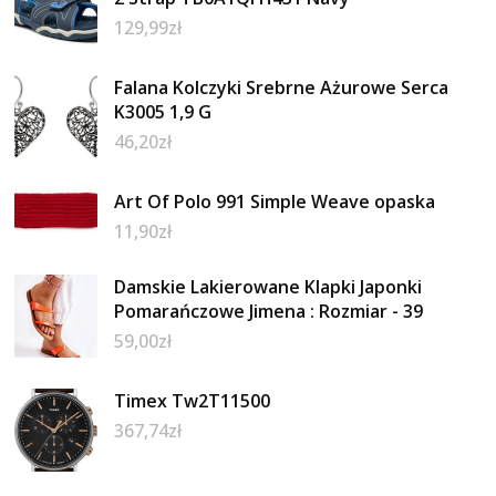
129,99
zł
Falana Kolczyki Srebrne Ażurowe Serca
K3005 1,9 G
46,20
zł
Art Of Polo 991 Simple Weave opaska
11,90
zł
Damskie Lakierowane Klapki Japonki
Pomarańczowe Jimena : Rozmiar - 39
59,00
zł
Timex Tw2T11500
367,74
zł