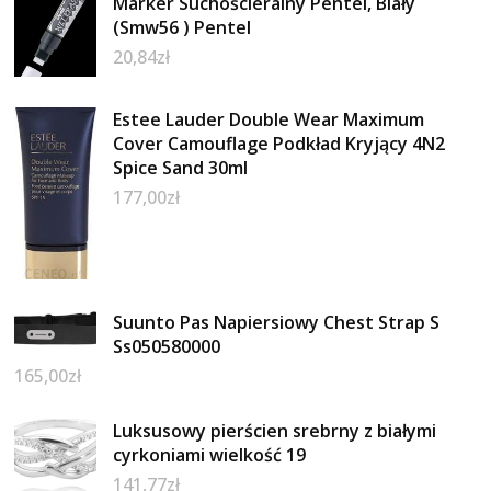
Marker Suchościeralny Pentel, Biały
(Smw56 ) Pentel
20,84
zł
Estee Lauder Double Wear Maximum
Cover Camouflage Podkład Kryjący 4N2
Spice Sand 30ml
177,00
zł
Suunto Pas Napiersiowy Chest Strap S
Ss050580000
165,00
zł
Luksusowy pierścien srebrny z białymi
cyrkoniami wielkość 19
141,77
zł