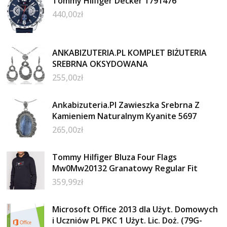
Tommy Hilfiger Decker 1791476
440,00
zł
ANKABIZUTERIA.PL KOMPLET BIŻUTERIA
SREBRNA OKSYDOWANA
255,00
zł
Ankabizuteria.Pl Zawieszka Srebrna Z
Kamieniem Naturalnym Kyanite 5697
265,00
zł
Tommy Hilfiger Bluza Four Flags
Mw0Mw20132 Granatowy Regular Fit
359,99
zł
Microsoft Office 2013 dla Użyt. Domowych
i Uczniów PL PKC 1 Użyt. Lic. Doż. (79G-