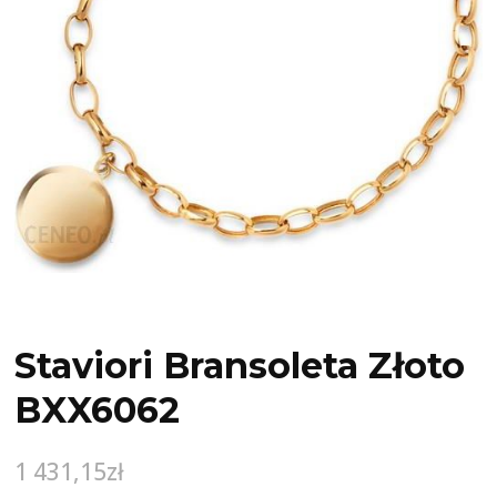
Staviori Bransoleta Złoto
BXX6062
1 431,15
zł