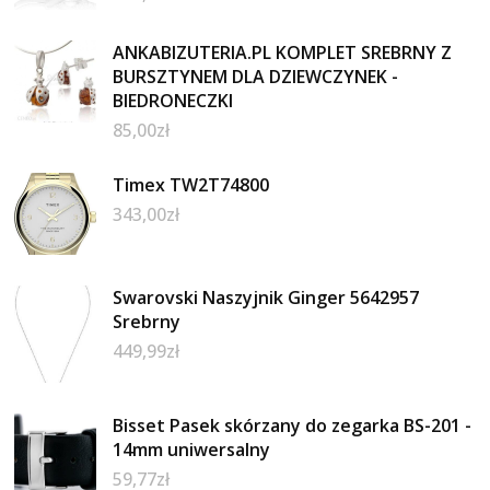
ANKABIZUTERIA.PL KOMPLET SREBRNY Z
BURSZTYNEM DLA DZIEWCZYNEK -
BIEDRONECZKI
85,00
zł
Timex TW2T74800
343,00
zł
Swarovski Naszyjnik Ginger 5642957
Srebrny
449,99
zł
Bisset Pasek skórzany do zegarka BS-201 -
14mm uniwersalny
59,77
zł