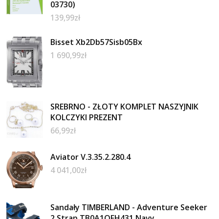
03730)
139,99
zł
Bisset Xb2Db57Sisb05Bx
1 690,99
zł
SREBRNO - ZŁOTY KOMPLET NASZYJNIK
KOLCZYKI PREZENT
66,99
zł
Aviator V.3.35.2.280.4
4 041,00
zł
Sandały TIMBERLAND - Adventure Seeker
2 Strap TB0A1QFH431 Navy