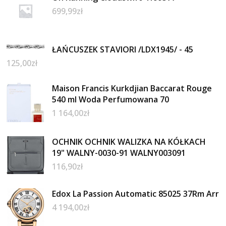
699,99
zł
ŁAŃCUSZEK STAVIORI /LDX1945/ - 45
125,00
zł
Maison Francis Kurkdjian Baccarat Rouge
540 ml Woda Perfumowana 70
1 164,00
zł
OCHNIK OCHNIK WALIZKA NA KÓŁKACH
19" WALNY-0030-91 WALNY003091
116,90
zł
Edox La Passion Automatic 85025 37Rm Arr
4 194,00
zł