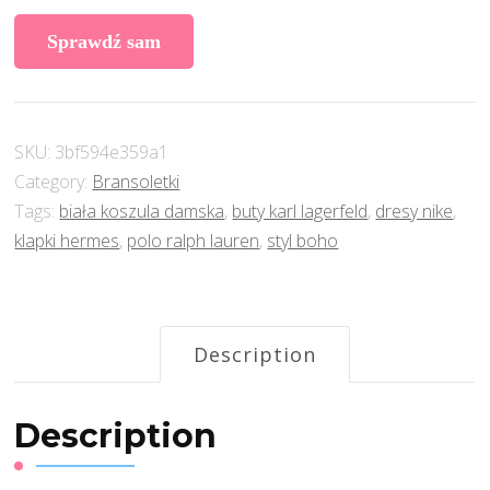
Sprawdź sam
SKU:
3bf594e359a1
Category:
Bransoletki
Tags:
biała koszula damska
,
buty karl lagerfeld
,
dresy nike
,
klapki hermes
,
polo ralph lauren
,
styl boho
Description
Description