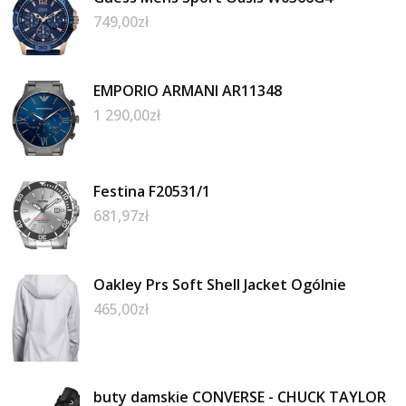
749,00
zł
EMPORIO ARMANI AR11348
1 290,00
zł
Festina F20531/1
681,97
zł
Oakley Prs Soft Shell Jacket Ogólnie
465,00
zł
buty damskie CONVERSE - CHUCK TAYLOR