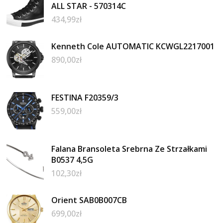
ALL STAR - 570314C
434,99
zł
Kenneth Cole AUTOMATIC KCWGL2217001
890,00
zł
FESTINA F20359/3
559,00
zł
Falana Bransoleta Srebrna Ze Strzałkami
B0537 4,5G
102,30
zł
Orient SAB0B007CB
699,00
zł