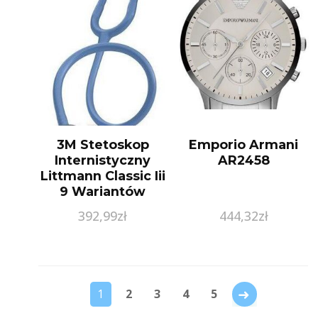
3M Stetoskop
Emporio Armani
Internistyczny
AR2458
Littmann Classic Iii
9 Wariantów
Kolorystycznych
392,99
zł
444,32
zł
Limonka
→
1
2
3
4
5