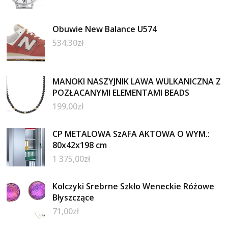
Obuwie New Balance U574
534,30
zł
MANOKI NASZYJNIK LAWA WULKANICZNA Z
POZŁACANYMI ELEMENTAMI BEADS
199,00
zł
CP METALOWA SzAFA AKTOWA O WYM.:
80x42x198 cm
1 375,00
zł
Kolczyki Srebrne Szkło Weneckie Różowe
Błyszczące
71,00
zł