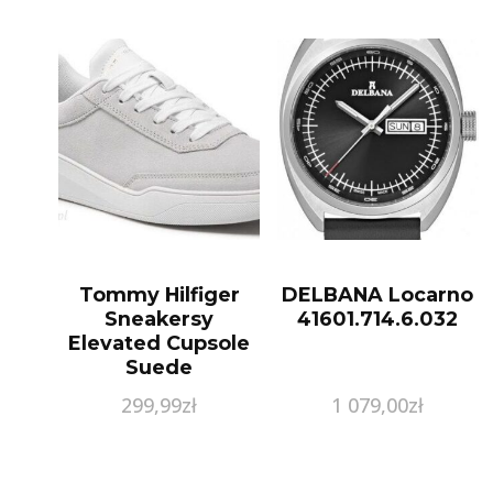
Tommy Hilfiger
DELBANA Locarno
Sneakersy
41601.714.6.032
Elevated Cupsole
Suede
FM0FM04020
299,99
zł
1 079,00
zł
Szary