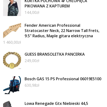
KURTKA PUCHOWA 4F CHŁOPIĘCA
PIKOWANA Z KAPTUREM
144,00
zł
Fender American Professional
Stratocaster Neck, 22 Narrow Tall Frets,
9.5" Radius, Maple gitara elektryczna
1 460,00
zł
GUESS BRANSOLETKA PANCERKA
249,00
zł
Bosch GAS 15 PS Professional 06019E5100
630,98
zł
Lowa Renegade Gtx Niebieski 44,5