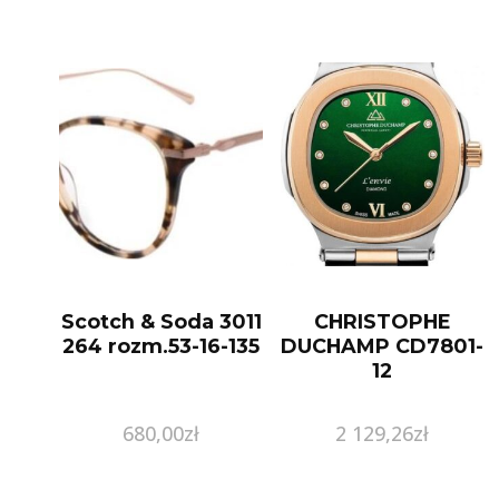
Scotch & Soda 3011
CHRISTOPHE
264 rozm.53-16-135
DUCHAMP CD7801-
12
680,00
zł
2 129,26
zł