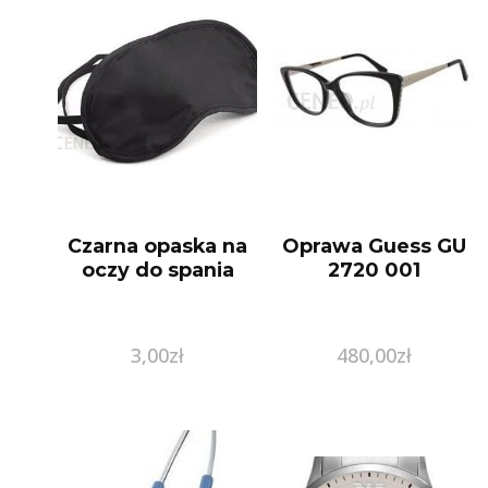
Czarna opaska na
Oprawa Guess GU
oczy do spania
2720 001
3,00
zł
480,00
zł