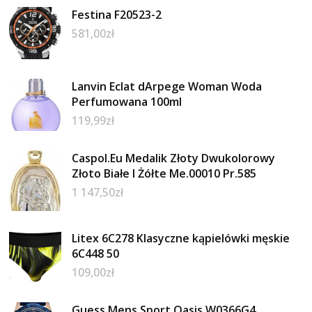
Festina F20523-2
581,00
zł
Lanvin Eclat dArpege Woman Woda
Perfumowana 100ml
119,99
zł
Caspol.Eu Medalik Złoty Dwukolorowy
Złoto Białe I Żółte Me.00010 Pr.585
1 147,50
zł
Litex 6C278 Klasyczne kąpielówki męskie
6C448 50
109,00
zł
Guess Mens Sport Oasis W0366G4