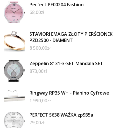
Perfect PF00204 Fashion
68,00
zł
STAVIORI EMAGA ZŁOTY PIERŚCIONEK
PZD2500 - DIAMENT
8 500,00
zł
Zeppelin 8131-3-SET Mandala SET
873,00
zł
Ringway RP35 WH - Pianino Cyfrowe
1 990,00
zł
PERFECT S638 WAŻKA zp935a
79,00
zł