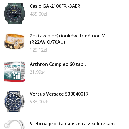
Casio GA-2100FR -3AER
439,00
zł
Zestaw pierścionków dzień-noc M
(R22/WIO/70AU)
125,12
zł
Arthron Complex 60 tabl.
21,99
zł
Versus Versace S30040017
583,00
zł
Srebrna prosta nausznica z kuleczkami