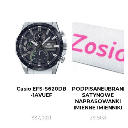
Casio EFS-S620DB
PODPISANEUBRANIE
-1AVUEF
SATYNOWE
NAPRASOWANKI
IMIENNE IMIENNIKI
METKI MINI
887,00
zł
29,50
zł