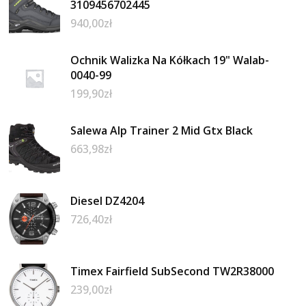
3109456702445
940,00
zł
Ochnik Walizka Na Kółkach 19" Walab-
0040-99
199,90
zł
Salewa Alp Trainer 2 Mid Gtx Black
663,98
zł
Diesel DZ4204
726,40
zł
Timex Fairfield SubSecond TW2R38000
239,00
zł