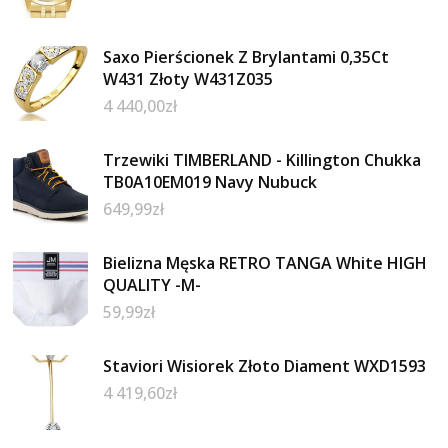
Saxo Pierścionek Z Brylantami 0,35Ct
W431 Złoty W431Z035
4 440,00
zł
Trzewiki TIMBERLAND - Killington Chukka
TB0A10EM019 Navy Nubuck
649,99
zł
Bielizna Męska RETRO TANGA White HIGH
QUALITY -M-
59,99
zł
Staviori Wisiorek Złoto Diament WXD1593
4 419,60
zł