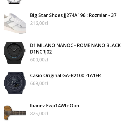
Big Star Shoes JJ274A196 : Rozmiar - 37
216,00
zł
D1 MILANO NANOCHROME NANO BLACK
D1NCRJ02
600,00
zł
Casio Original GA-B2100 -1A1ER
669,00
zł
Ibanez Ewp14Wb-Opn
825,00
zł