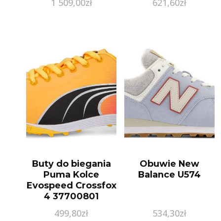
1 509,00
zł
621,60
zł
Buty do biegania
Obuwie New
Puma Kolce
Balance U574
Evospeed Crossfox
4 37700801
Pomarańczowy
499,80
zł
534,30
zł