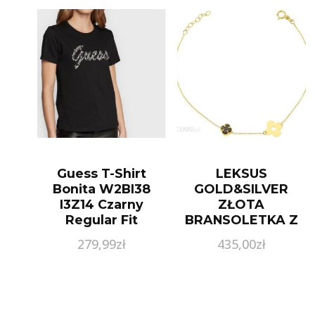
Guess T-Shirt
LEKSUS
Bonita W2BI38
GOLD&SILVER
I3Z14 Czarny
ZŁOTA
Regular Fit
BRANSOLETKA Z
KONICZYNKĄ I
279,99
zł
435,00
zł
KWIATKIEM PR.
585