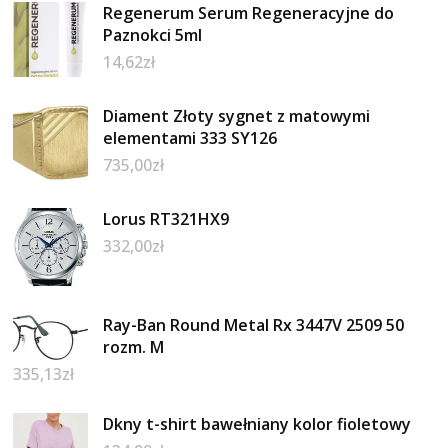
Regenerum Serum Regeneracyjne do
Paznokci 5ml
14,62
zł
Diament Złoty sygnet z matowymi
elementami 333 SY126
735,00
zł
Lorus RT321HX9
332,00
zł
Ray-Ban Round Metal Rx 3447V 2509 50
rozm. M
335,13
zł
Dkny t-shirt bawełniany kolor fioletowy