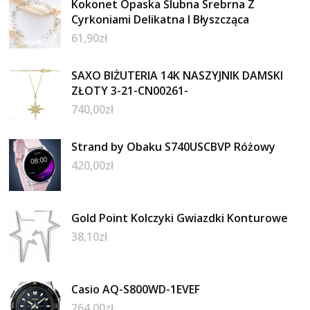
Kokonet Opaska Ślubna Srebrna Z
Cyrkoniami Delikatna I Błyszcząca
61,90
zł
SAXO BIŻUTERIA 14K NASZYJNIK DAMSKI
ZŁOTY 3-21-CN00261-
740,00
zł
Strand by Obaku S740USCBVP Różowy
420,00
zł
Gold Point Kolczyki Gwiazdki Konturowe
38,10
zł
Casio AQ-S800WD-1EVEF
264,00
zł