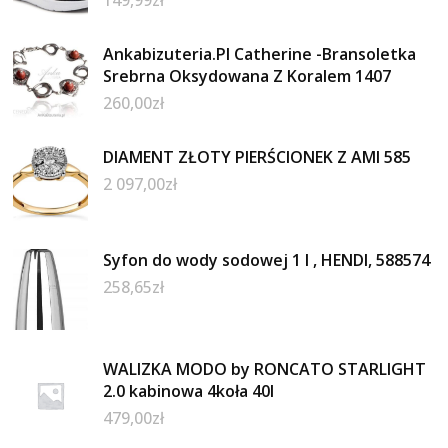
Ankabizuteria.Pl Catherine -Bransoletka
Srebrna Oksydowana Z Koralem 1407
260,00
zł
DIAMENT ZŁOTY PIERŚCIONEK Z AMI 585
2 097,00
zł
Syfon do wody sodowej 1 l , HENDI, 588574
258,65
zł
WALIZKA MODO by RONCATO STARLIGHT
2.0 kabinowa 4koła 40l
479,00
zł