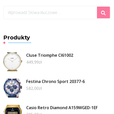
Szukasz
czegoś?
Produkty
Cluse Triomphe Cl61002
449,99
zł
Festina Chrono Sport 20377-6
582,00
zł
Casio Retro Diamond A159WGED-1EF