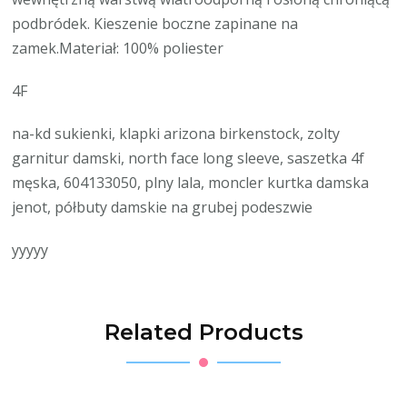
podbródek. Kieszenie boczne zapinane na
zamek.Materiał: 100% poliester
4F
na-kd sukienki, klapki arizona birkenstock, zolty
garnitur damski, north face long sleeve, saszetka 4f
męska, 604133050, plny lala, moncler kurtka damska
jenot, półbuty damskie na grubej podeszwie
yyyyy
Related Products