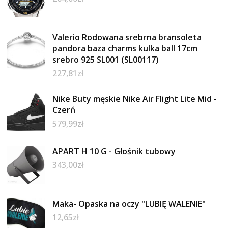
Valerio Rodowana srebrna bransoleta
pandora baza charms kulka ball 17cm
srebro 925 SL001 (SL00117)
227,81
zł
Nike Buty męskie Nike Air Flight Lite Mid -
Czerń
579,99
zł
APART H 10 G - Głośnik tubowy
343,00
zł
Maka- Opaska na oczy "LUBIĘ WALENIE"
12,65
zł