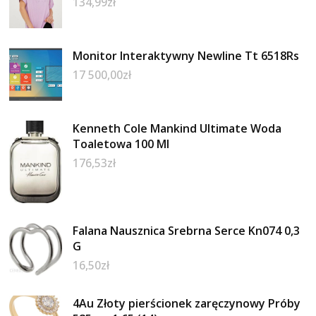
134,99
zł
Monitor Interaktywny Newline Tt 6518Rs
17 500,00
zł
Kenneth Cole Mankind Ultimate Woda
Toaletowa 100 Ml
176,53
zł
Falana Nausznica Srebrna Serce Kn074 0,3
G
16,50
zł
4Au Złoty pierścionek zaręczynowy Próby