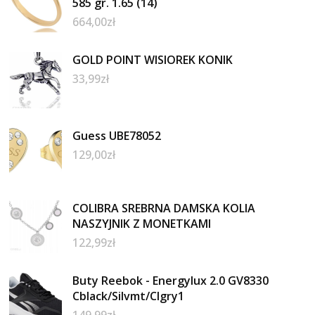
585 gr. 1.65 (14)
664,00
zł
GOLD POINT WISIOREK KONIK
33,99
zł
Guess UBE78052
129,00
zł
COLIBRA SREBRNA DAMSKA KOLIA
NASZYJNIK Z MONETKAMI
122,99
zł
Buty Reebok - Energylux 2.0 GV8330
Cblack/Silvmt/Clgry1
149,99
zł