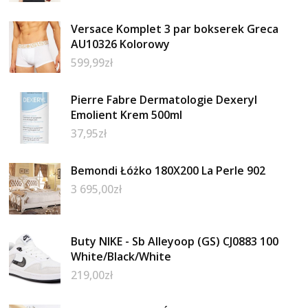
Versace Komplet 3 par bokserek Greca
AU10326 Kolorowy
599,99
zł
Pierre Fabre Dermatologie Dexeryl
Emolient Krem 500ml
37,95
zł
Bemondi Łóżko 180X200 La Perle 902
3 695,00
zł
Buty NIKE - Sb Alleyoop (GS) CJ0883 100
White/Black/White
219,00
zł