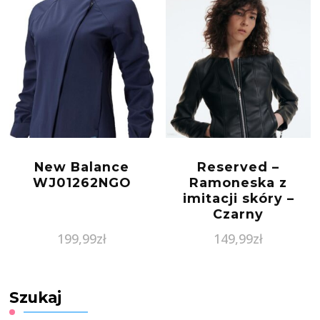
New Balance
Reserved –
WJ01262NGO
Ramoneska z
imitacji skóry –
Czarny
199,99
zł
149,99
zł
Szukaj