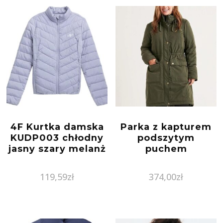
4F Kurtka damska
Parka z kapturem
KUDP003 chłodny
podszytym
jasny szary melanż
puchem
119,59
zł
374,00
zł