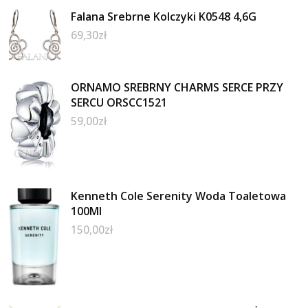
Falana Srebrne Kolczyki K0548 4,6G
69,30
zł
ORNAMO SREBRNY CHARMS SERCE PRZY
SERCU ORSCC1521
59,00
zł
Kenneth Cole Serenity Woda Toaletowa
100Ml
150,00
zł