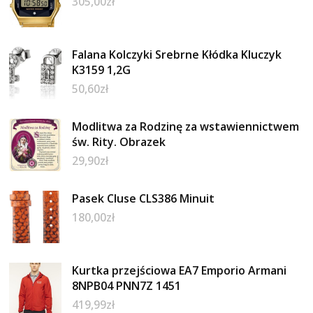
305,00
zł
Falana Kolczyki Srebrne Kłódka Kluczyk
K3159 1,2G
50,60
zł
Modlitwa za Rodzinę za wstawiennictwem
św. Rity. Obrazek
29,90
zł
Pasek Cluse CLS386 Minuit
180,00
zł
Kurtka przejściowa EA7 Emporio Armani
8NPB04 PNN7Z 1451
419,99
zł