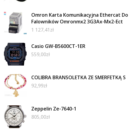
Omron Karta Komunikacyjna Ethercat Do
Falowników Omronmx2 3G3Ax-Mx2-Ect
1 127,41
zł
Casio GW-B5600CT-1ER
559,00
zł
COLIBRA BRANSOLETKA ZE SMERFETKĄ S
92,99
zł
Zeppelin Ze-7640-1
805,00
zł