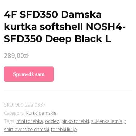
4F SFD350 Damska
kurtka softshell NOSH4-
SFD350 Deep Black L
289,00
zł
Sprawdź sam
SKU:
9b0f2aaf0337
Category:
Kurtki damskie
Tags:
mini torebka
,
odziez
,
pinko torebki
,
sukienka letnia
,
t
shirt oversize damski
,
torebki liu jo