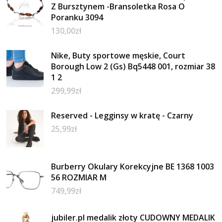
Z Bursztynem -Bransoletka Rosa O
Poranku 3094
130,00
zł
Nike, Buty sportowe męskie, Court
Borough Low 2 (Gs) Bq5448 001, rozmiar 38
1 2
299,99
zł
Reserved - Legginsy w kratę - Czarny
25,99
zł
Burberry Okulary Korekcyjne BE 1368 1003
56 ROZMIAR M
749,99
zł
jubiler.pl medalik złoty CUDOWNY MEDALIK