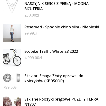
NASZYJNIK SERCE Z PERŁĄ - MODNA
BIŻUTERIA
230,00
zł
Reserved - Spodnie chino slim - Niebieski
99,99
zł
Ecobike Traffic White 28 2022
4 999,00
zł
Staviori Emaga Złoty oprawki do
kolczyków (KBD50OP)
789,00
zł
Szklane kolczyki brązowe PUZETY TERRA
N1807