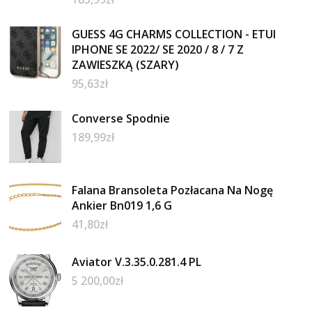
GUESS 4G CHARMS COLLECTION - ETUI
IPHONE SE 2022/ SE 2020 / 8 / 7 Z
ZAWIESZKĄ (SZARY)
95,63
zł
Converse Spodnie
189,99
zł
Falana Bransoleta Pozłacana Na Nogę
Ankier Bn019 1,6 G
41,80
zł
Aviator V.3.35.0.281.4 PL
5 200,00
zł