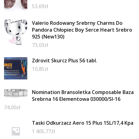
53,69
zł
Valerio Rodowany Srebrny Charms Do
Pandora Chłopiec Boy Serce Heart Srebro
925 (New130)
73,03
zł
Zdrovit Skurcz Plus 56 tabl.
10,85
zł
Nomination Bransoletka Composable Baza
Srebrna 16 Elementowa 030000/SI-16
74,00
zł
Taski Odkurzacz Aero 15 Plus 15L/17,4 Kpa
1 405,77
zł