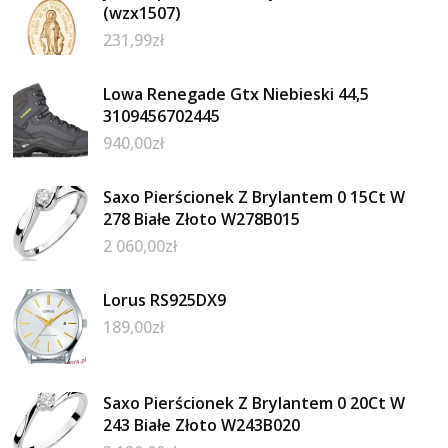
(wzx1507)
231,99
zł
Lowa Renegade Gtx Niebieski 44,5
3109456702445
940,00
zł
Saxo Pierścionek Z Brylantem 0 15Ct W
278 Białe Złoto W278B015
2 060,00
zł
Lorus RS925DX9
189,00
zł
Saxo Pierścionek Z Brylantem 0 20Ct W
243 Białe Złoto W243B020