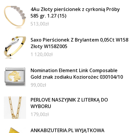
4Au Złoty pierścionek z cyrkonią Próby
585 gr. 1.27 (15)
513,00
zł
Saxo Pierścionek Z Brylantem 0,05Ct W158
Złoty W158Z005
1 120,00
zł
Nomination Element Link Composable
Gold znak zodiaku Koziorożec 030104/10
99,00
zł
PERLOVE NASZYJNIK Z LITERKĄ DO
WYBORU
179,00
zł
ANKABIZUTERIA.PL WYJĄTKOWA