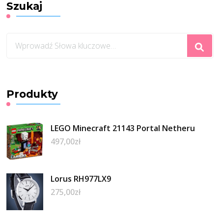
Szukaj
Szukasz
czegoś?
Produkty
LEGO Minecraft 21143 Portal Netheru
497,00
zł
Lorus RH977LX9
275,00
zł