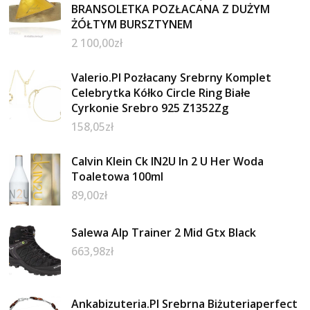
BRANSOLETKA POZŁACANA Z DUŻYM
ŻÓŁTYM BURSZTYNEM
2 100,00
zł
Valerio.Pl Pozłacany Srebrny Komplet
Celebrytka Kółko Circle Ring Białe
Cyrkonie Srebro 925 Z1352Zg
158,05
zł
Calvin Klein Ck IN2U In 2 U Her Woda
Toaletowa 100ml
89,00
zł
Salewa Alp Trainer 2 Mid Gtx Black
663,98
zł
Ankabizuteria.Pl Srebrna Biżuteriaperfect