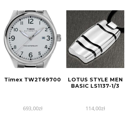
Timex TW2T69700
LOTUS STYLE MEN
BASIC LS1137-1/3
693,00
zł
114,00
zł