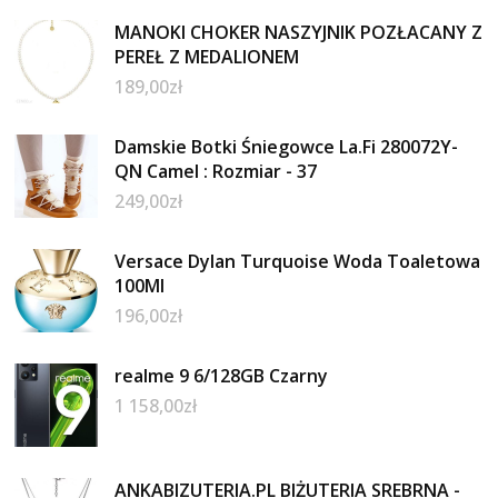
MANOKI CHOKER NASZYJNIK POZŁACANY Z
PEREŁ Z MEDALIONEM
189,00
zł
Damskie Botki Śniegowce La.Fi 280072Y-
QN Camel : Rozmiar - 37
249,00
zł
Versace Dylan Turquoise Woda Toaletowa
100Ml
196,00
zł
realme 9 6/128GB Czarny
1 158,00
zł
ANKABIZUTERIA.PL BIŻUTERIA SREBRNA -