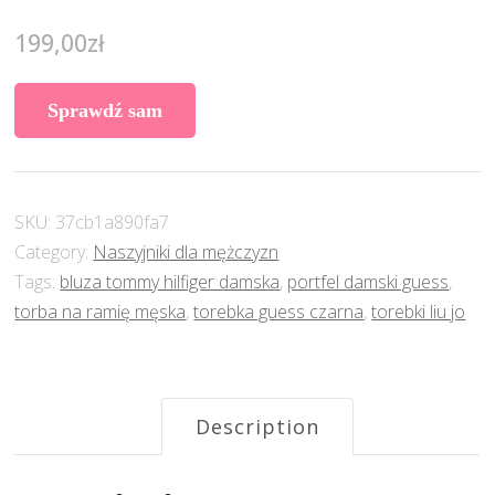
199,00
zł
Sprawdź sam
SKU:
37cb1a890fa7
Category:
Naszyjniki dla mężczyzn
Tags:
bluza tommy hilfiger damska
,
portfel damski guess
,
torba na ramię męska
,
torebka guess czarna
,
torebki liu jo
Description