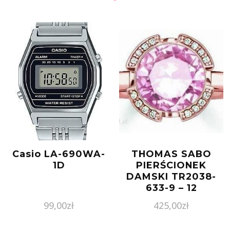
Casio LA-690WA-
THOMAS SABO
1D
PIERŚCIONEK
DAMSKI TR2038-
633-9 – 12
99,00
zł
425,00
zł