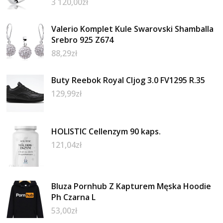
3 120,00
zł
Valerio Komplet Kule Swarovski Shamballa
Srebro 925 Z674
88,29
zł
Buty Reebok Royal Cljog 3.0 FV1295 R.35
129,99
zł
HOLISTIC Cellenzym 90 kaps.
121,04
zł
Bluza Pornhub Z Kapturem Męska Hoodie
Ph Czarna L
53,00
zł