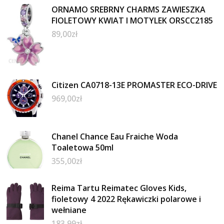
ORNAMO SREBRNY CHARMS ZAWIESZKA
FIOLETOWY KWIAT I MOTYLEK ORSCC2185
89,00
zł
Citizen CA0718-13E PROMASTER ECO-DRIVE
969,00
zł
Chanel Chance Eau Fraiche Woda
Toaletowa 50ml
355,00
zł
Reima Tartu Reimatec Gloves Kids,
fioletowy 4 2022 Rękawiczki polarowe i
wełniane
183,99
zł