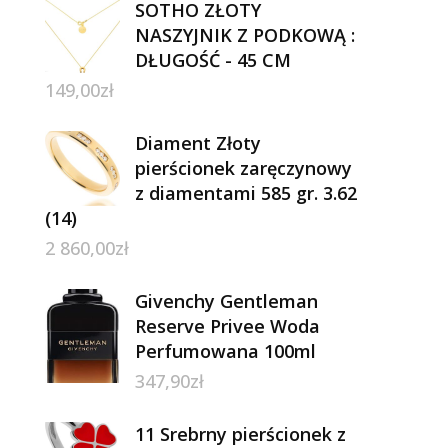
SOTHO ZŁOTY
NASZYJNIK Z PODKOWĄ :
DŁUGOŚĆ - 45 CM
149,00
zł
Diament Złoty
pierścionek zaręczynowy
z diamentami 585 gr. 3.62
(14)
2 860,00
zł
Givenchy Gentleman
Reserve Privee Woda
Perfumowana 100ml
347,90
zł
11 Srebrny pierścionek z