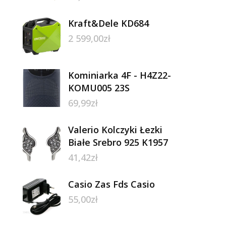
Kraft&Dele KD684
2 599,00
zł
Kominiarka 4F - H4Z22-
KOMU005 23S
69,99
zł
Valerio Kolczyki Łezki
Białe Srebro 925 K1957
41,42
zł
Casio Zas Fds Casio
55,00
zł