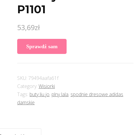
P1101
53,69
zł
Sprawdź sam
SKU:
79494aafa61f
Category:
Wisiorki
Tags:
buty liu jo
,
plny lala
,
spodnie dresowe adidas
damskie