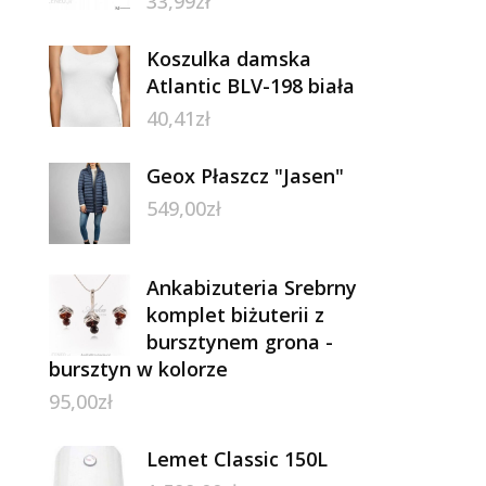
33,99
zł
Koszulka damska
Atlantic BLV-198 biała
40,41
zł
Geox Płaszcz "Jasen"
549,00
zł
Ankabizuteria Srebrny
komplet biżuterii z
bursztynem grona -
bursztyn w kolorze
95,00
zł
Lemet Classic 150L