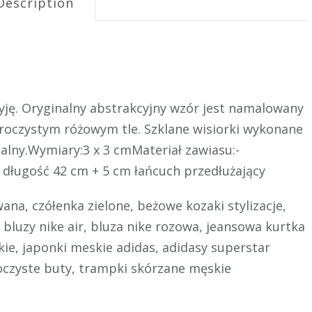
Description
zyję. Oryginalny abstrakcyjny wzór jest namalowany
roczystym różowym tle. Szklane wisiorki wykonane
nalny.Wymiary:3 x 3 cmMateriał zawiasu:-
 długość 42 cm + 5 cm łańcuch przedłużający
ana, czółenka zielone, beżowe kozaki stylizacje,
bluzy nike air, bluza nike rozowa, jeansowa kurtka
e, japonki meskie adidas, adidasy superstar
oczyste buty, trampki skórzane męskie