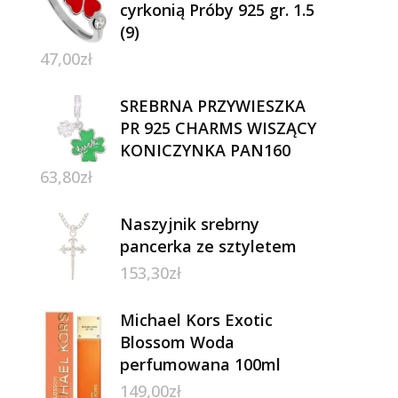
cyrkonią Próby 925 gr. 1.5
(9)
47,00
zł
SREBRNA PRZYWIESZKA
PR 925 CHARMS WISZĄCY
KONICZYNKA PAN160
63,80
zł
Naszyjnik srebrny
pancerka ze sztyletem
153,30
zł
Michael Kors Exotic
Blossom Woda
perfumowana 100ml
149,00
zł