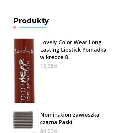
Produkty
Lovely Color Wear Long
Lasting Lipstick Pomadka
w kredce 8
12,08
zł
Nomination zawieszka
czarna Paski
84,00
zł