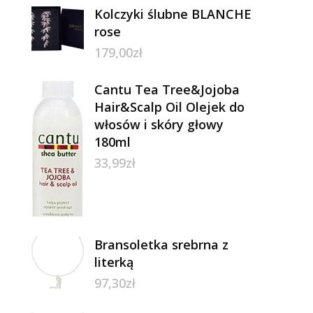
Kolczyki ślubne BLANCHE
rose
179,00
zł
Cantu Tea Tree&Jojoba
Hair&Scalp Oil Olejek do
włosów i skóry głowy
180ml
33,99
zł
Bransoletka srebrna z
literką
97,30
zł