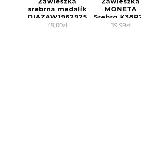
Zawieszka
Zawieszka
srebrna medalik
MONETA
DIAZAW1962925
Srebro K38P
49,00
zł
39,99
zł