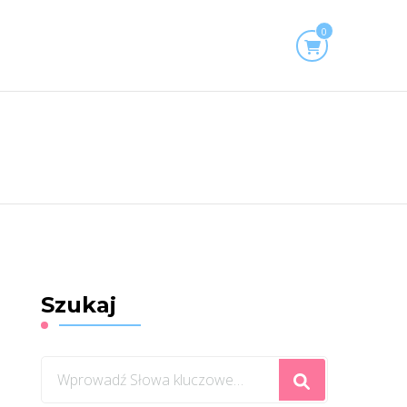
0
Szukaj
Szukasz
czegoś?