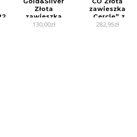
Gold&Silver
CO Złota
Złota
zawieszka
22
zawieszka
„Cercle” z
130,00
zł
282,95
zł
koniczynka pr.
diamentami
333
PR33306307