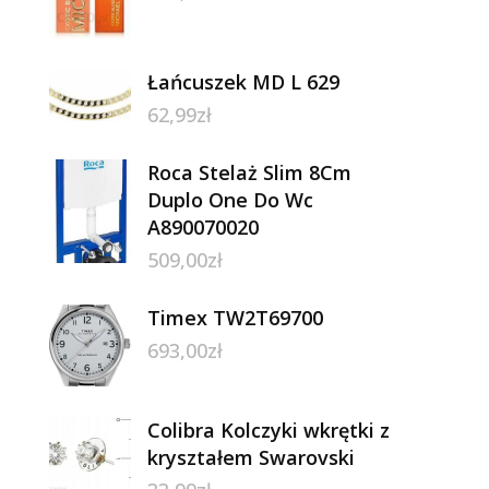
Łańcuszek MD L 629
62,99
zł
Roca Stelaż Slim 8Cm
Duplo One Do Wc
A890070020
509,00
zł
Timex TW2T69700
693,00
zł
Colibra Kolczyki wkrętki z
kryształem Swarovski