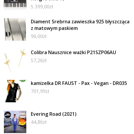
5 399,00
zł
Diament Srebrna zawieszka 925 błyszcząca
z matowym paskiem
96,00
zł
Colibra Nausznice ważki P21SZP06AU
57,26
zł
kamizelka DR FAUST - Pax - Vegan - DR035
701,99
zł
Evering Road (2021)
44,86
zł