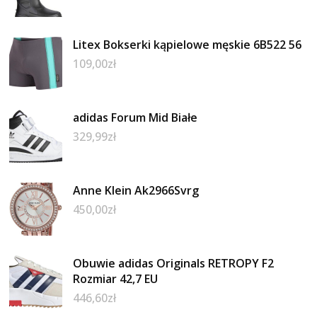
Litex Bokserki kąpielowe męskie 6B522 56
109,00
zł
adidas Forum Mid Białe
329,99
zł
Anne Klein Ak2966Svrg
450,00
zł
Obuwie adidas Originals RETROPY F2
Rozmiar 42,7 EU
446,60
zł