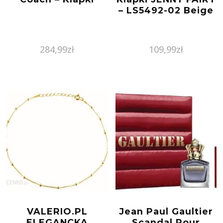
– LS5492-02 Beige
284,99
zł
109,99
zł
VALERIO.PL
Jean Paul Gaultier
ELEGANCKA
Scandal Pour