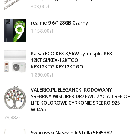
303,00
zł
realme 9 6/128GB Czarny
1 158,00
zł
Kaisai ECO KEX 3,5kW typu split KEX-
12KTGI/KEX-12KTGO
KEX12KTGIKEX12KTGO
1 890,00
zł
VALERIO.PL ELEGANCKI RODOWANY
SREBRNY WISIOREK DRZEWO ŻYCIA TREE OF
LIFE KOLOROWE CYRKONIE SREBRO 925
W0455
78,48
zł
Swarovski Naszyjnik Stella 5645382