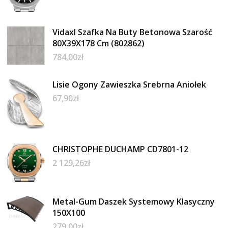
Vidaxl Szafka Na Buty Betonowa Szarość
80X39X178 Cm (802862)
784,00
zł
Lisie Ogony Zawieszka Srebrna Aniołek
67,90
zł
CHRISTOPHE DUCHAMP CD7801-12
2 129,26
zł
Metal-Gum Daszek Systemowy Klasyczny
150X100
279,00
zł