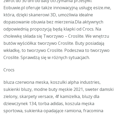
zwrot do 30 dni od daty otrzymania przesyłki.
Eobuwie.pl oferuje także innowacyjną usługę esize.me,
która, dzięki skanerowi 3D, umożliwia idealne
dopasowanie obuwia bez mierzenia.Dla aktywnych
odpowiednią propozycją będą klapki od Crocs. Na
cholewkę składa się Tworzywo – Croslite. We wnętrzu
butów wyściółka: tworzywo Croslite. Buty posiadają
wkładkę, to tworzywo Croslite. Podeszwa to tworzywo
Croslite. Sprawdzą się w różnych sytuacjach.
Crocs
bluza czerwona meska, koszulki alpha industries,
sukienki bluzy, modne buty męskie 2021, sweter damski
zielony, skarpety versace, 4f kamizelka, bluzy dla
dziewczynek 134, torba adidas, koszula męska
sportowa, sukienka opadające ramiona, fracomina