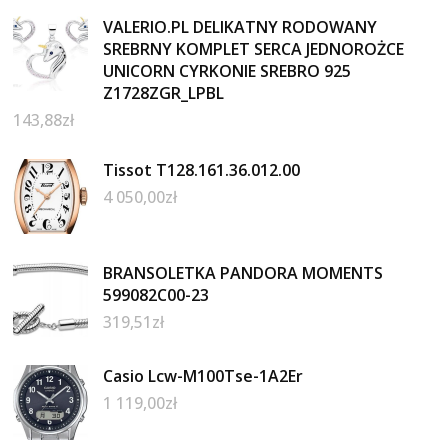
VALERIO.PL DELIKATNY RODOWANY
SREBRNY KOMPLET SERCA JEDNOROŻCE
UNICORN CYRKONIE SREBRO 925
Z1728ZGR_LPBL
143,88
zł
Tissot T128.161.36.012.00
4 050,00
zł
BRANSOLETKA PANDORA MOMENTS
599082C00-23
319,51
zł
Casio Lcw-M100Tse-1A2Er
1 119,00
zł