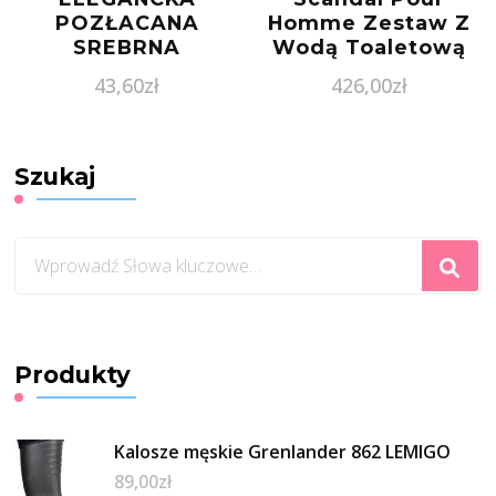
POZŁACANA
Homme Zestaw Z
SREBRNA
Wodą Toaletową
BRANSOLETKA NA
100Ml I
43,60
zł
426,00
zł
NOGĘ CHOKER
Dezodorantem W
GŁADKIE KULKI
Sztyfcie
KULECZKI SREBRO
925 FZ025P2_BNG
Szukaj
Szukasz
czegoś?
Produkty
Kalosze męskie Grenlander 862 LEMIGO
89,00
zł