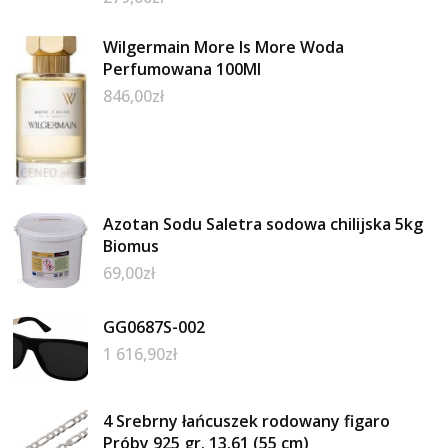
Wilgermain More Is More Woda
Perfumowana 100Ml
846,00
zł
Azotan Sodu Saletra sodowa chilijska 5kg
Biomus
69,00
zł
GG0687S-002
1 616,90
zł
4 Srebrny łańcuszek rodowany figaro
Próby 925 gr. 13.61 (55 cm)