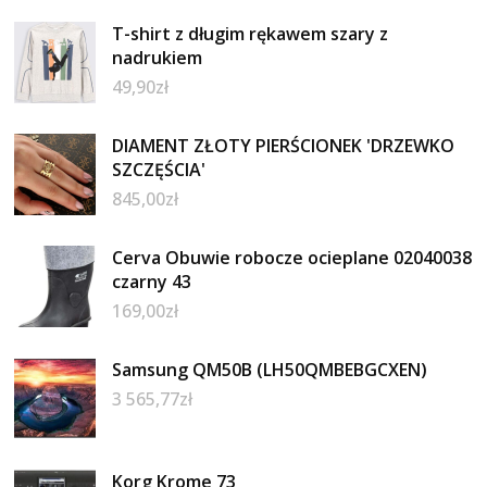
T-shirt z długim rękawem szary z
nadrukiem
49,90
zł
DIAMENT ZŁOTY PIERŚCIONEK 'DRZEWKO
SZCZĘŚCIA'
845,00
zł
Cerva Obuwie robocze ocieplane 02040038
czarny 43
169,00
zł
Samsung QM50B (LH50QMBEBGCXEN)
3 565,77
zł
Korg Krome 73