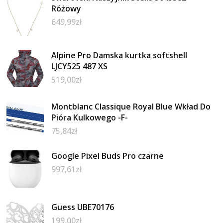
Różowy
649,99
zł
Alpine Pro Damska kurtka softshell
LJCY525 487 XS
519,00
zł
Montblanc Classique Royal Blue Wkład Do
Pióra Kulkowego -F-
75,84
zł
Google Pixel Buds Pro czarne
997,61
zł
Guess UBE70176
199,00
zł