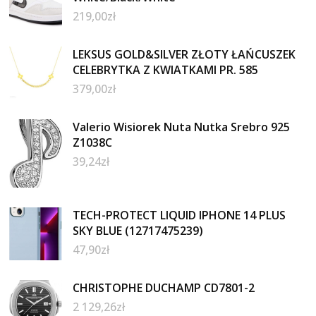
219,00
zł
LEKSUS GOLD&SILVER ZŁOTY ŁAŃCUSZEK
CELEBRYTKA Z KWIATKAMI PR. 585
379,00
zł
Valerio Wisiorek Nuta Nutka Srebro 925
Z1038C
39,24
zł
TECH-PROTECT LIQUID IPHONE 14 PLUS
SKY BLUE (12717475239)
47,90
zł
CHRISTOPHE DUCHAMP CD7801-2
2 129,26
zł