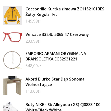
Coccodrillo Kurtka zimowa ZC1152101BES
Żółty Regular Fit
149,99
zł
Versace 3324U 5065 47 Czerwony
233,99
zł
EMPORIO ARMANI ORYGINALNA
BRANSOLETKA EGS2931221
548,00
zł
Akord Biurko Star Dąb Sonoma
Wolnostojące
113,00
zł
Buty NIKE - Sb Alleyoop (GS) CJ0883 100
White/Black/White