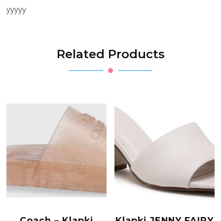
yyyyy
Related Products
Coach – Klapki
Klapki JENNY FAIRY