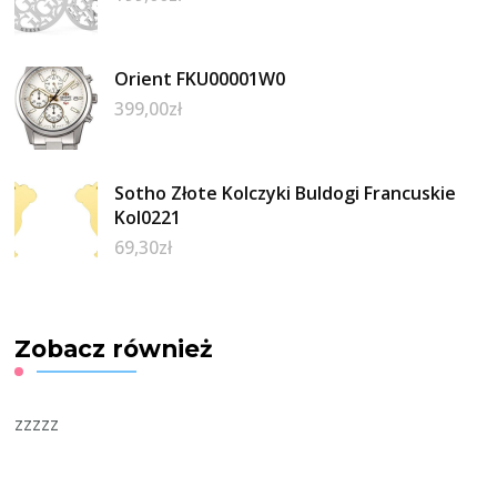
Orient FKU00001W0
399,00
zł
Sotho Złote Kolczyki Buldogi Francuskie
Kol0221
69,30
zł
Zobacz również
zzzzz