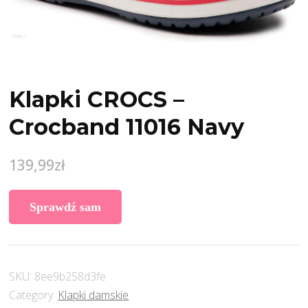
Klapki CROCS –
Crocband 11016 Navy
139,99
zł
Sprawdź sam
SKU:
8ee9b258d3fe
Category:
Klapki damskie