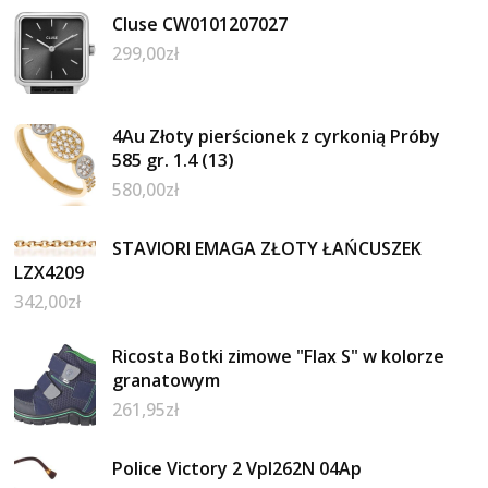
Cluse CW0101207027
299,00
zł
4Au Złoty pierścionek z cyrkonią Próby
585 gr. 1.4 (13)
580,00
zł
STAVIORI EMAGA ZŁOTY ŁAŃCUSZEK
LZX4209
342,00
zł
Ricosta Botki zimowe "Flax S" w kolorze
granatowym
261,95
zł
Police Victory 2 Vpl262N 04Ap