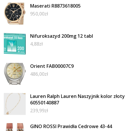
Maserati R8873618005
950,00
zł
Nifuroksazyd 200mg 12 tabl
4,88
zł
Orient FAB00007C9
486,00
zł
Lauren Ralph Lauren Naszyjnik kolor złoty
60550140887
239,99
zł
GINO ROSSI Prawidła Cedrowe 43-44