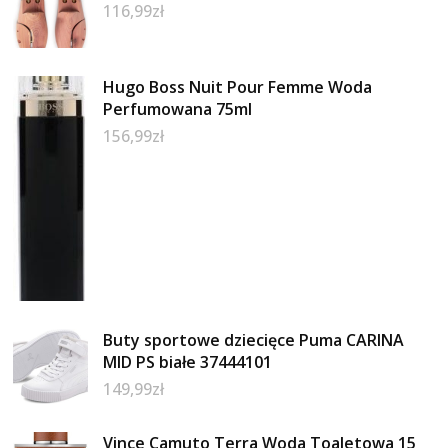
116,99
zł
Hugo Boss Nuit Pour Femme Woda
Perfumowana 75ml
156,99
zł
Buty sportowe dziecięce Puma CARINA
MID PS białe 37444101
149,99
zł
Vince Camuto Terra Woda Toaletowa 15