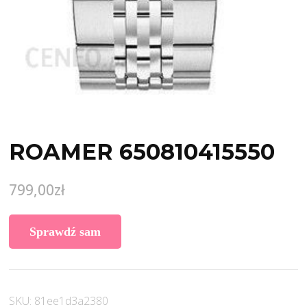
ROAMER 650810415550
799,00
zł
Sprawdź sam
SKU:
81ee1d3a2380