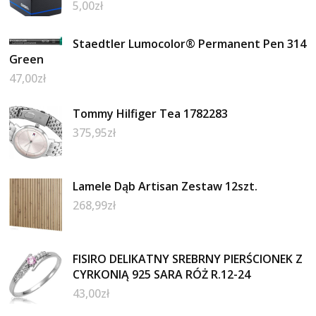
5,00
zł
Staedtler Lumocolor® Permanent Pen 314
Green
47,00
zł
Tommy Hilfiger Tea 1782283
375,95
zł
Lamele Dąb Artisan Zestaw 12szt.
268,99
zł
FISIRO DELIKATNY SREBRNY PIERŚCIONEK Z
CYRKONIĄ 925 SARA RÓŻ R.12-24
43,00
zł