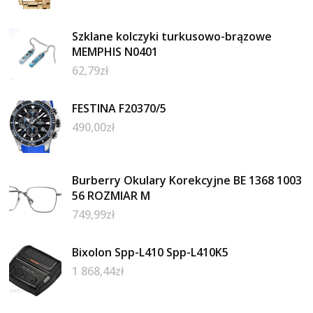
Szklane kolczyki turkusowo-brązowe
MEMPHIS N0401
62,79
zł
FESTINA F20370/5
490,00
zł
Burberry Okulary Korekcyjne BE 1368 1003
56 ROZMIAR M
749,99
zł
Bixolon Spp-L410 Spp-L410K5
1 868,44
zł