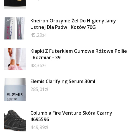
Kheiron Orozyme Żel Do Higieny Jamy
Ustnej Dla Psów I Kotów 70G
45,29
zł
Klapki Z Futerkiem Gumowe Różowe Pollie
: Rozmiar - 39
48,36
zł
Elemis Clarifying Serum 30ml
285,01
zł
Columbia Fire Venture Skóra Czarny
4695596
449,99
zł