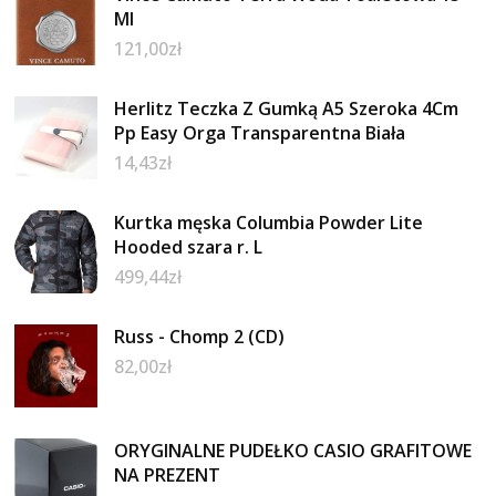
Ml
121,00
zł
Herlitz Teczka Z Gumką A5 Szeroka 4Cm
Pp Easy Orga Transparentna Biała
14,43
zł
Kurtka męska Columbia Powder Lite
Hooded szara r. L
499,44
zł
Russ - Chomp 2 (CD)
82,00
zł
ORYGINALNE PUDEŁKO CASIO GRAFITOWE
NA PREZENT