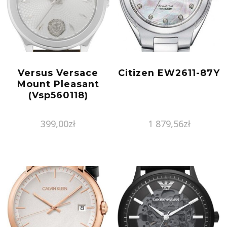
Versus Versace
Citizen EW2611-87Y
Mount Pleasant
(Vsp560118)
399,00
zł
1 879,56
zł