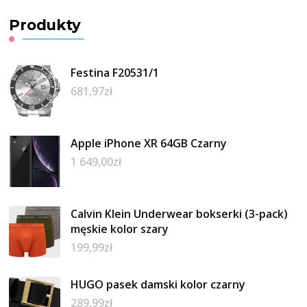
Produkty
Festina F20531/1
681,97
zł
Apple iPhone XR 64GB Czarny
1 649,00
zł
Calvin Klein Underwear bokserki (3-pack)
męskie kolor szary
199,99
zł
HUGO pasek damski kolor czarny
289,99
zł