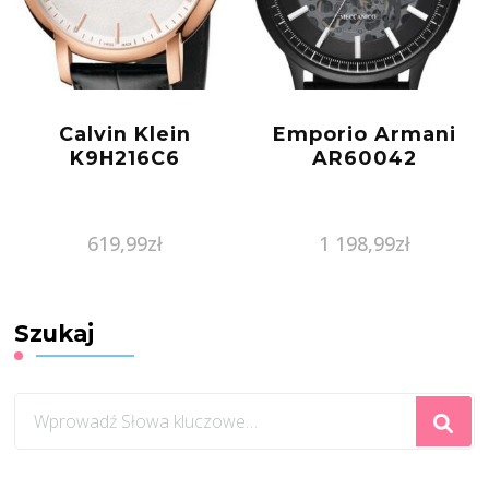
Calvin Klein
Emporio Armani
K9H216C6
AR60042
619,99
zł
1 198,99
zł
Szukaj
Szukasz
czegoś?