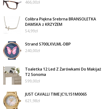
466,00
zł
Colibra Piękna Srebrna BRANSOLETKA
DAMSKA z KRZYŻEM
54,99
zł
Strand S700LXVLML-DBP
240,00
zł
Toaletka 12 Led Z Żarówkami Do Makijaż
T2 Sonoma
599,00
zł
JUST CAVALLI TIME JC1L151M0065
621,98
zł