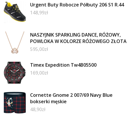
Urgent Buty Robocze Półbuty 206 S1 R.44
148,99
zł
NASZYJNIK SPARKLING DANCE, RÓŻOWY,
POWLOKA W KOLORZE RÓŻOWEGO ZŁOTA
595,00
zł
Timex Expedition Tw4B05500
169,00
zł
Cornette Gnome 2 007/69 Navy Blue
bokserki męskie
48,90
zł