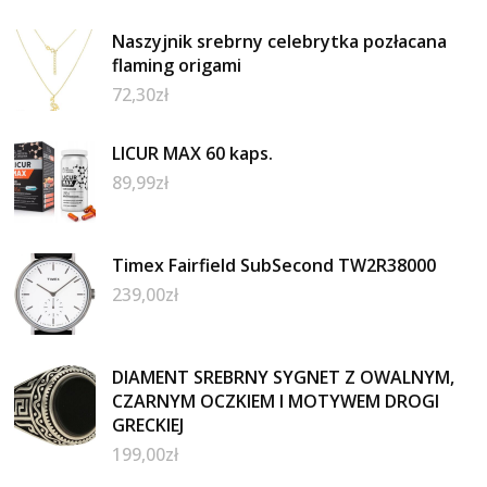
Naszyjnik srebrny celebrytka pozłacana
flaming origami
72,30
zł
LICUR MAX 60 kaps.
89,99
zł
Timex Fairfield SubSecond TW2R38000
239,00
zł
DIAMENT SREBRNY SYGNET Z OWALNYM,
CZARNYM OCZKIEM I MOTYWEM DROGI
GRECKIEJ
199,00
zł