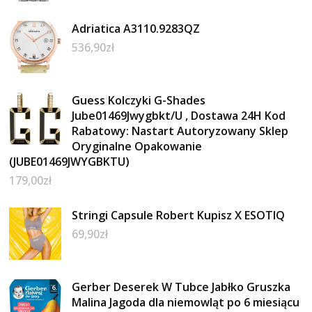
Adriatica A3110.9283QZ
536,90
zł
Guess Kolczyki G-Shades
Jube01469Jwygbkt/U , Dostawa 24H Kod
Rabatowy: Nastart Autoryzowany Sklep
Oryginalne Opakowanie
(JUBE01469JWYGBKTU)
179,00
zł
Stringi Capsule Robert Kupisz X ESOTIQ
69,90
zł
Gerber Deserek W Tubce Jabłko Gruszka
Malina Jagoda dla niemowląt po 6 miesiącu