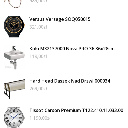
689,00
zł
Versus Versage SOQ050015
321,00
zł
Koło M32137000 Nova PRO 36 36x28cm
119,00
zł
Hard Head Daszek Nad Drzwi 000934
269,00
zł
Tissot Carson Premium T122.410.11.033.00
1 190,00
zł