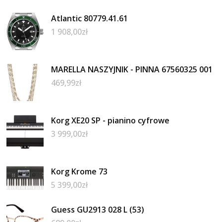
Atlantic 80779.41.61
1 908,00
zł
MARELLA NASZYJNIK - PINNA 67560325 001
469,99
zł
Korg XE20 SP - pianino cyfrowe
3 999,00
zł
Korg Krome 73
5 399,00
zł
Guess GU2913 028 L (53)