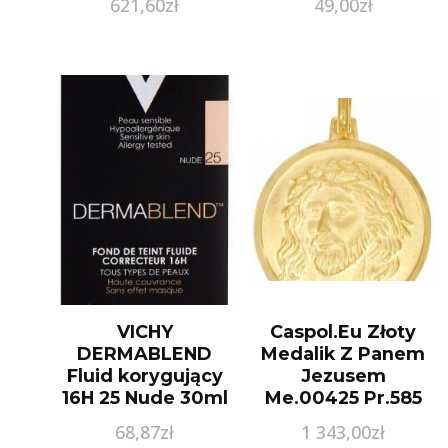
621,60
zł
49,00
zł
VICHY
Caspol.Eu Złoty
DERMABLEND
Medalik Z Panem
Fluid korygujący
Jezusem
16H 25 Nude 30ml
Me.00425 Pr.585
68,87
zł
1 343,00
zł