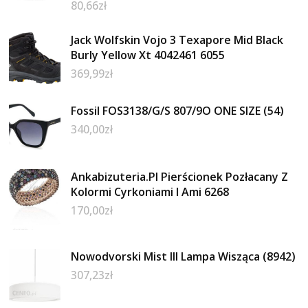
80,66
zł
Jack Wolfskin Vojo 3 Texapore Mid Black
Burly Yellow Xt 4042461 6055
369,99
zł
Fossil FOS3138/G/S 807/9O ONE SIZE (54)
340,00
zł
Ankabizuteria.Pl Pierścionek Pozłacany Z
Kolormi Cyrkoniami I Ami 6268
170,00
zł
Nowodvorski Mist III Lampa Wisząca (8942)
307,23
zł