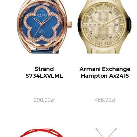
Strand
Armani Exchange
S734LXVLML
Hampton Ax2415
290,00
zł
488,99
zł