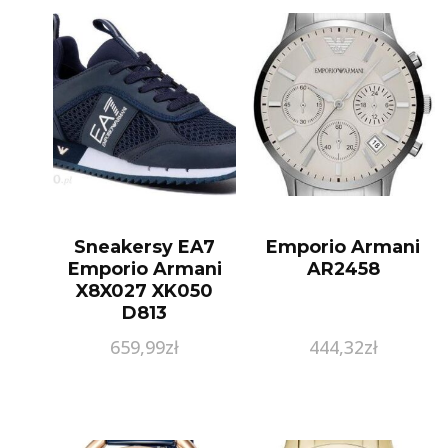
Sneakersy EA7
Emporio Armani
Emporio Armani
AR2458
X8X027 XK050
D813
659,99
zł
444,32
zł