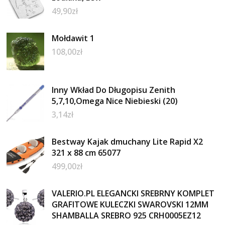
49,90
zł
Mołdawit 1
108,00
zł
Inny Wkład Do Długopisu Zenith
5,7,10,Omega Nice Niebieski (20)
3,14
zł
Bestway Kajak dmuchany Lite Rapid X2
321 x 88 cm 65077
499,00
zł
VALERIO.PL ELEGANCKI SREBRNY KOMPLET
GRAFITOWE KULECZKI SWAROVSKI 12MM
SHAMBALLA SREBRO 925 CRH0005EZ12