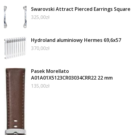
Swarovski Attract Pierced Earrings Square
325,00
zł
Hydroland aluminiowy Hermes 69,6x57
370,00
zł
Pasek Morellato
A01A01X5123CR03034CRR22 22 mm
135,00
zł