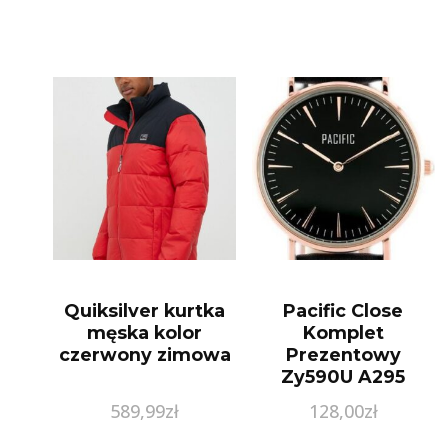
Quiksilver kurtka
Pacific Close
męska kolor
Komplet
czerwony zimowa
Prezentowy
Zy590U A295
589,99
zł
128,00
zł