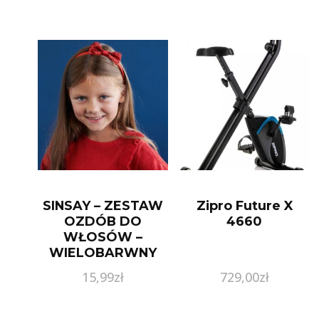
SINSAY – ZESTAW
Zipro Future X
OZDÓB DO
4660
WŁOSÓW –
WIELOBARWNY
15,99
zł
729,00
zł