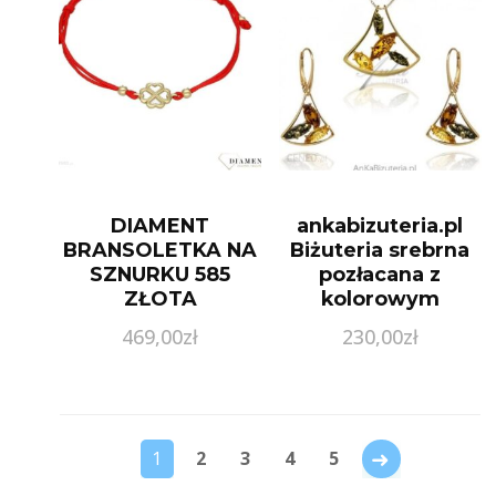
DIAMENT
ankabizuteria.pl
BRANSOLETKA NA
Biżuteria srebrna
SZNURKU 585
pozłacana z
ZŁOTA
kolorowym
KONICZYNKA
bursztynem
469,00
zł
230,00
zł
→
1
2
3
4
5