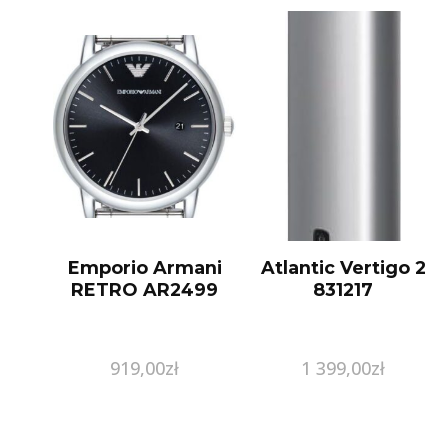
Emporio Armani
Atlantic Vertigo 2
RETRO AR2499
831217
919,00
zł
1 399,00
zł