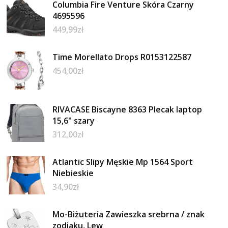
Columbia Fire Venture Skóra Czarny
4695596
449,99
zł
Time Morellato Drops R0153122587
454,00
zł
RIVACASE Biscayne 8363 Plecak laptop
15,6" szary
312,00
zł
Atlantic Slipy Męskie Mp 1564 Sport
Niebieskie
34,90
zł
Mo-Biżuteria Zawieszka srebrna / znak
zodiaku, Lew