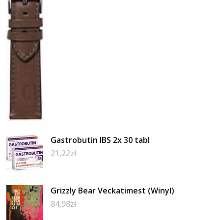
Gastrobutin IBS 2x 30 tabl
21,22
zł
Grizzly Bear Veckatimest (Winyl)
84,98
zł