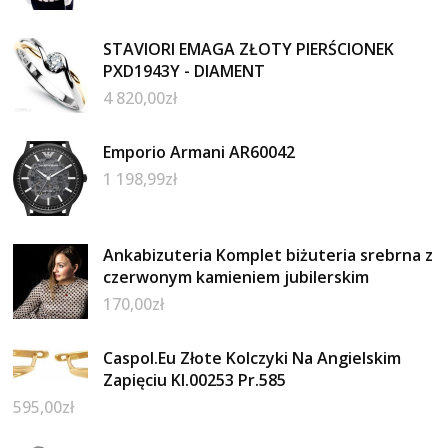
STAVIORI EMAGA ZŁOTY PIERŚCIONEK
PXD1943Y - DIAMENT
4 820,00
zł
Emporio Armani AR60042
1 198,99
zł
Ankabizuteria Komplet biżuteria srebrna z
czerwonym kamieniem jubilerskim
170,00
zł
Caspol.Eu Złote Kolczyki Na Angielskim
Zapięciu Kl.00253 Pr.585
595,00
zł