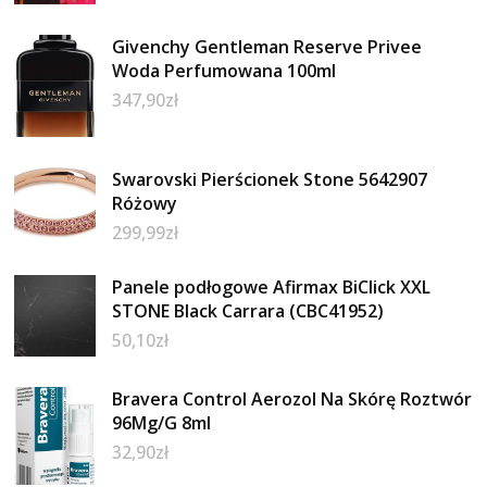
Givenchy Gentleman Reserve Privee
Woda Perfumowana 100ml
347,90
zł
Swarovski Pierścionek Stone 5642907
Różowy
299,99
zł
Panele podłogowe Afirmax BiClick XXL
STONE Black Carrara (CBC41952)
50,10
zł
Bravera Control Aerozol Na Skórę Roztwór
96Mg/G 8ml
32,90
zł