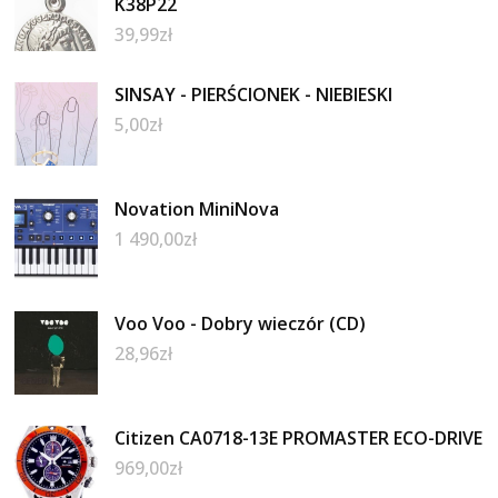
K38P22
39,99
zł
SINSAY - PIERŚCIONEK - NIEBIESKI
5,00
zł
Novation MiniNova
1 490,00
zł
Voo Voo - Dobry wieczór (CD)
28,96
zł
Citizen CA0718-13E PROMASTER ECO-DRIVE
969,00
zł