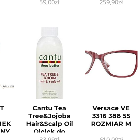
59,00
zł
259,90
zł
 100
KWIECIEŃ
ORSCC1385-4
T
Cantu Tea
Versace VE
Tree&Jojoba
3316 388 55
NEK
Hair&Scalp Oil
ROZMIAR M
NY
Olejek do
33,99
zł
610,00
zł
I
włosów i skóry