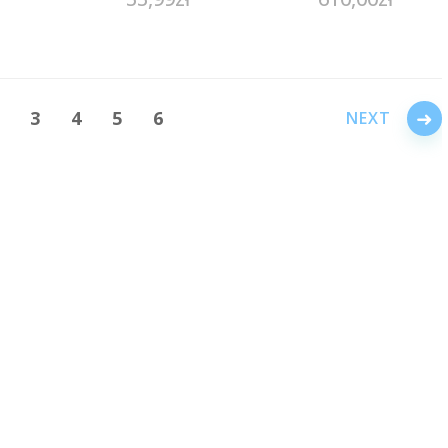
AMI
głowy 180ml
→
3
4
5
6