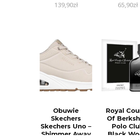
139,90
zł
65,90
zł
Piękni
Błyszcząc
Cyrkonia
Obuwie
Royal Cou
Skechers
Of Berksh
Skechers Uno –
Polo Cl
Shimmer Away
Black Wo