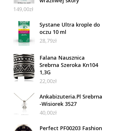
wrażliwej skóry
149,00
zł
Systane Ultra krople do
oczu 10 ml
28,79
zł
Falana Nausznica
Srebrna Szeroka Kn104
1,3G
22,00
zł
Ankabizuteria.Pl Srebrna
-Wisiorek 3527
40,00
zł
Perfect PF00203 Fashion