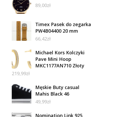
89,00
zł
Timex Pasek do zegarka
PW4B04400 20 mm
66,42
zł
Michael Kors Kolczyki
Pave Mini Hoop
MKC1177AN710 Złoty
219,99
zł
Męskie Buty casual
Mahis Black 46
49,99
zł
Nomination Link 925