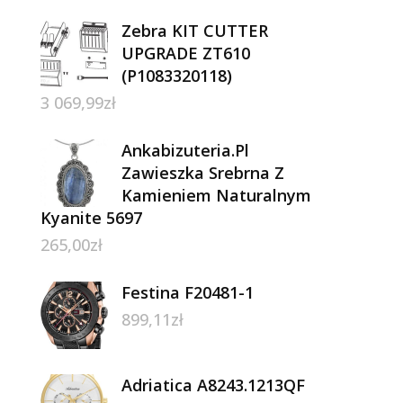
Zebra KIT CUTTER
UPGRADE ZT610
(P1083320118)
3 069,99
zł
Ankabizuteria.Pl
Zawieszka Srebrna Z
Kamieniem Naturalnym
Kyanite 5697
265,00
zł
Festina F20481-1
899,11
zł
Adriatica A8243.1213QF