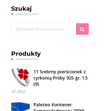
Szukaj
Szukasz
czegoś?
Produkty
11 Srebrny pierścionek z
cyrkonią Próby 925 gr. 1.5
(9)
47,00
zł
Paleteo Kontener
Samowyładowczy 2000L ,