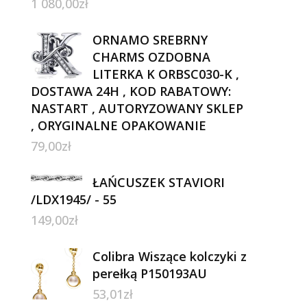
1 080,00
zł
ORNAMO SREBRNY
CHARMS OZDOBNA
LITERKA K ORBSC030-K ,
DOSTAWA 24H , KOD RABATOWY:
NASTART , AUTORYZOWANY SKLEP
, ORYGINALNE OPAKOWANIE
79,00
zł
ŁAŃCUSZEK STAVIORI
/LDX1945/ - 55
149,00
zł
Colibra Wiszące kolczyki z
perełką P150193AU
53,01
zł