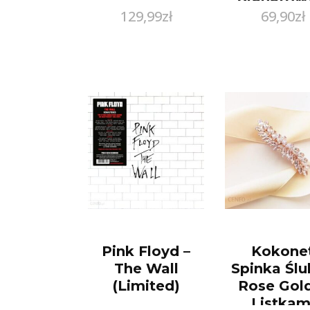
129,99
zł
69,90
zł
nadruki
Pink Floyd –
Kokone
The Wall
Spinka Śl
(Limited)
Rose Gol
Listkam