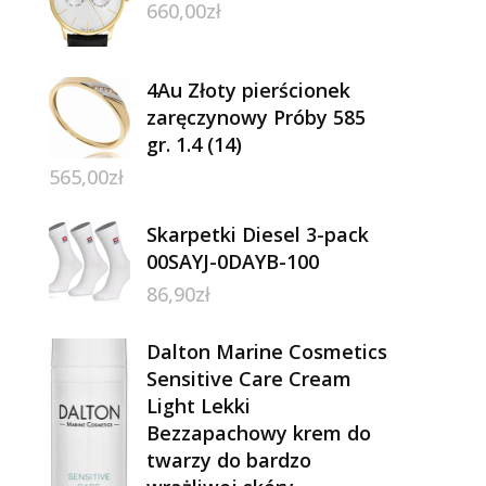
660,00
zł
4Au Złoty pierścionek
zaręczynowy Próby 585
gr. 1.4 (14)
565,00
zł
Skarpetki Diesel 3-pack
00SAYJ-0DAYB-100
86,90
zł
Dalton Marine Cosmetics
Sensitive Care Cream
Light Lekki
Bezzapachowy krem do
twarzy do bardzo