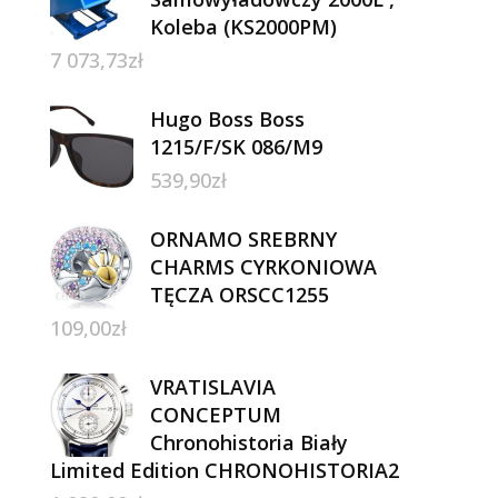
Koleba (KS2000PM)
7 073,73
zł
Hugo Boss Boss
1215/F/SK 086/M9
539,90
zł
ORNAMO SREBRNY
CHARMS CYRKONIOWA
TĘCZA ORSCC1255
109,00
zł
VRATISLAVIA
CONCEPTUM
Chronohistoria Biały
Limited Edition CHRONOHISTORIA2