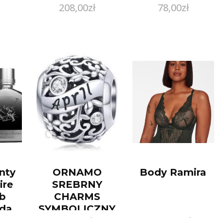
208,00
zł
78,00
zł
e
koralikami i
ymi
skrzydełkami
mi
nty
ORNAMO
Body Ramira
ire
SREBRNY
ub
CHARMS
da
SYMBOLICZNY