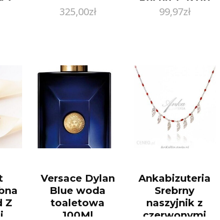
325,00
zł
99,97
zł
em
t
Versace Dylan
Ankabizuteria
ubna
Blue woda
Srebrny
d Z
toaletowa
naszyjnik z
i
100Ml
czerwonymi