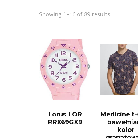
Showing 1–16 of 89 results
Lorus LOR
Medicine t-
RRX69GX9
bawełnia
kolor
granatow