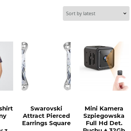
shirt
Swarovski
Mini Kamera
ny
Attract Pierced
Szpiegowska
Earrings Square
Full Hd Det.
y z
Ruchu + 32Gb