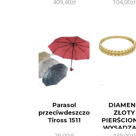
409,40
zł
104,00
zł
Toaletowa
Ml
Parasol
DIAMEN
przeciwdeszczowy
ZŁOTY
Tiross 1511
PIERŚCIO
WYSADZA
29,00
zł
439,00
zł
ZŁOTYM