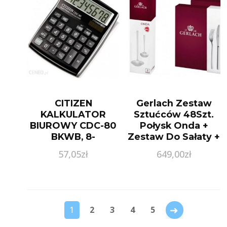
CITIZEN
Gerlach Zestaw
KALKULATOR
Sztućców 48Szt.
BIUROWY CDC-80
Połysk Onda +
BKWB, 8-
Zestaw Do Sałaty +
CYFROWY,
Zestaw Łyżek
57,05
zł
649,00
zł
135X80MM,
Wazowych
CZARNY
→
1
2
3
4
5