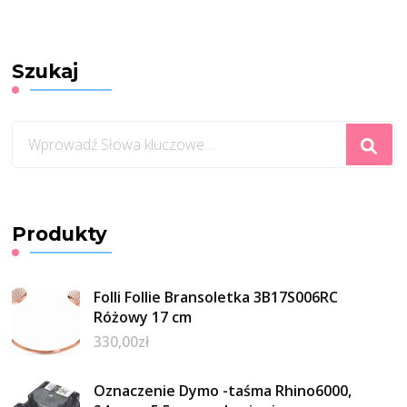
Szukaj
Szukasz
czegoś?
Produkty
Folli Follie Bransoletka 3B17S006RC
Różowy 17 cm
330,00
zł
Oznaczenie Dymo -taśma Rhino6000,