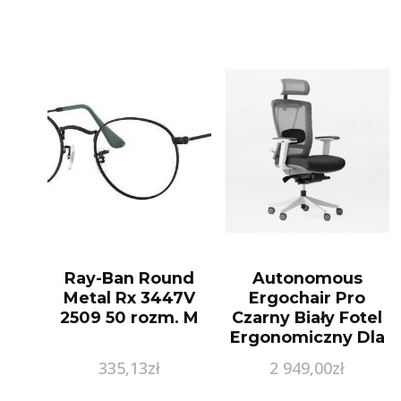
Ray-Ban Round
Autonomous
Metal Rx 3447V
Ergochair Pro
2509 50 rozm. M
Czarny Biały Fotel
Ergonomiczny Dla
Programistów Do
335,13
zł
2 949,00
zł
Biura I Home
Office