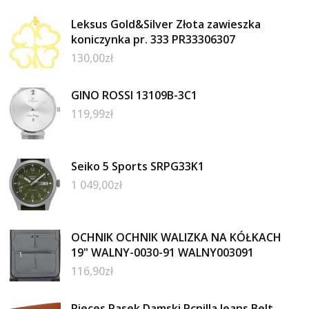
Leksus Gold&Silver Złota zawieszka
koniczynka pr. 333 PR33306307
130,00
zł
GINO ROSSI 13109B-3C1
119,99
zł
Seiko 5 Sports SRPG33K1
1 049,00
zł
OCHNIK OCHNIK WALIZKA NA KÓŁKACH
19" WALNY-0030-91 WALNY003091
116,90
zł
Pieces Pasek Damski Pcnilla Jeans Belt