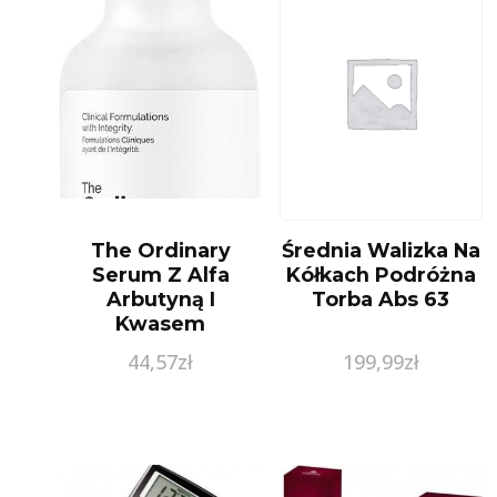
The Ordinary
Średnia Walizka Na
Serum Z Alfa
Kółkach Podróżna
Arbutyną I
Torba Abs 63
Kwasem
Hialuronowym
44,57
zł
199,99
zł
30Ml