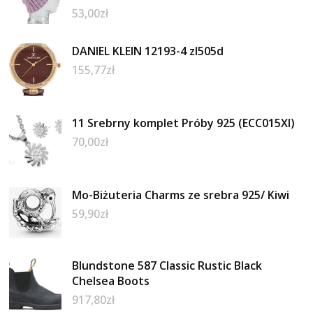
53,00
zł
DANIEL KLEIN 12193-4 zl505d
155,77
zł
11 Srebrny komplet Próby 925 (ECC015XI)
70,00
zł
Mo-Biżuteria Charms ze srebra 925/ Kiwi
59,90
zł
Blundstone 587 Classic Rustic Black
Chelsea Boots
917,80
zł