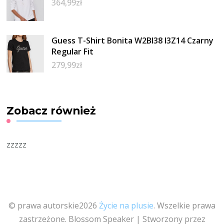
364,99
zł
Guess T-Shirt Bonita W2BI38 I3Z14 Czarny
Regular Fit
279,99
zł
Zobacz również
zzzzz
© prawa autorskie2026
Życie na plusie
. Wszelkie prawa
zastrzeżone.
Blossom Speaker | Stworzony przez