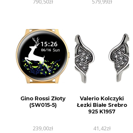
790,50
zł
579,99
zł
Gino Rossi Złoty
Valerio Kolczyki
(SW015-5)
Łezki Białe Srebro
925 K1957
239,00
zł
41,42
zł