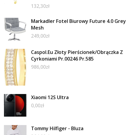
132,30
zł
Markadler Fotel Biurowy Future 4.0 Grey
Mesh
249,00
zł
Caspol.Eu Złoty Pierścionek/Obrączka Z
Cyrkoniami Pr.00246 Pr.585
986,00
zł
Xiaomi 12S Ultra
0,00
zł
Tommy Hilfiger - Bluza