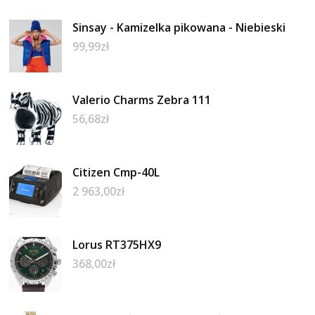
Sinsay - Kamizelka pikowana - Niebieski
99,99
zł
Valerio Charms Zebra 111
56,68
zł
Citizen Cmp-40L
2 963,00
zł
Lorus RT375HX9
368,00
zł