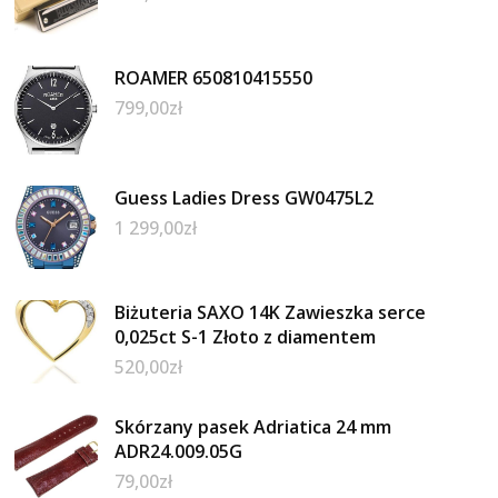
ROAMER 650810415550
799,00
zł
Guess Ladies Dress GW0475L2
1 299,00
zł
Biżuteria SAXO 14K Zawieszka serce
0,025ct S-1 Złoto z diamentem
520,00
zł
Skórzany pasek Adriatica 24 mm
ADR24.009.05G
79,00
zł