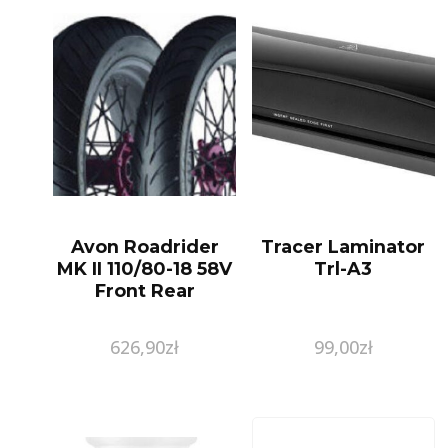
Avon Roadrider
Tracer Laminator
MK II 110/80-18 58V
Trl-A3
Front Rear
626,90
zł
99,00
zł