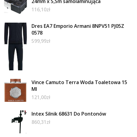
24mm x 5,5m samolaminująca
116,10
zł
Dres EA7 Emporio Armani 8NPV51 PJ05Z
0578
599,99
zł
Vince Camuto Terra Woda Toaletowa 15
Ml
121,00
zł
Intex Silnik 68631 Do Pontonów
860,31
zł