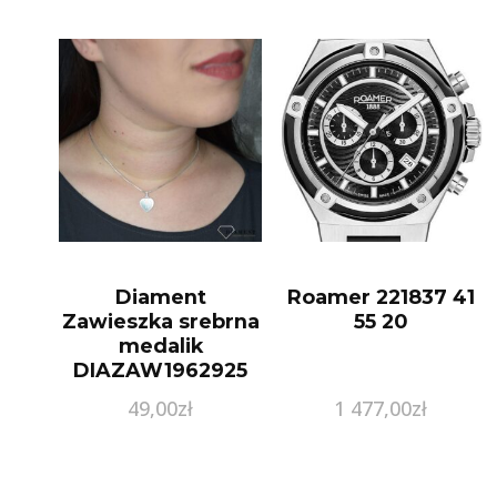
Diament
Roamer 221837 41
Zawieszka srebrna
55 20
medalik
DIAZAW1962925
49,00
zł
1 477,00
zł