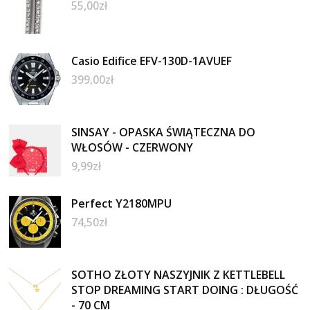
55,00
zł
Casio Edifice EFV-130D-1AVUEF
399,00
zł
SINSAY - OPASKA ŚWIĄTECZNA DO
WŁOSÓW - CZERWONY
9,99
zł
Perfect Y2180MPU
74,50
zł
SOTHO ZŁOTY NASZYJNIK Z KETTLEBELL
STOP DREAMING START DOING : DŁUGOŚĆ
- 70 CM