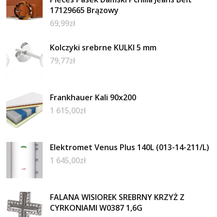
17129665 Brązowy
69,99
zł
Kolczyki srebrne KULKI 5 mm
79,77
zł
Frankhauer Kali 90x200
1 615,00
zł
Elektromet Venus Plus 140L (013-14-211/L)
1 645,00
zł
FALANA WISIOREK SREBRNY KRZYŻ Z
CYRKONIAMI W0387 1,6G