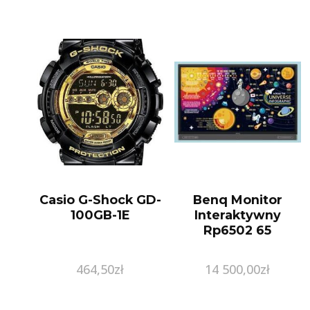
Casio G-Shock GD-
Benq Monitor
100GB-1E
Interaktywny
Rp6502 65
464,50
zł
14 500,00
zł