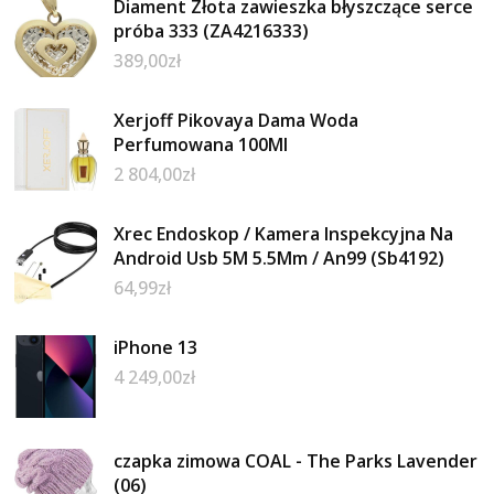
Diament Złota zawieszka błyszczące serce
próba 333 (ZA4216333)
389,00
zł
Xerjoff Pikovaya Dama Woda
Perfumowana 100Ml
2 804,00
zł
Xrec Endoskop / Kamera Inspekcyjna Na
Android Usb 5M 5.5Mm / An99 (Sb4192)
64,99
zł
iPhone 13
4 249,00
zł
czapka zimowa COAL - The Parks Lavender
(06)