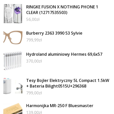
RINGKE FUSION X NOTHING PHONE 1
CLEAR (12717535503)
56,00
zł
Burberry 2363 3990 53 Sylvie
799,99
zł
Hydroland aluminiowy Hermes 69,6x57
370,00
zł
Tesy Bojler Elektryczny 5L Compact 1.5kW
+ Bateria Bilight0515U+296368
799,00
zł
Harmonijka MR-250 F Bluesmaster
139,00
zł