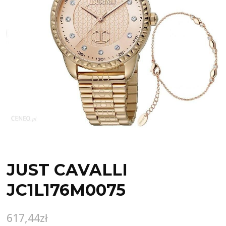
JUST CAVALLI
JC1L176M0075
617,44
zł