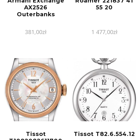
Armani Exchange
Roamer 221837 41
AX2526
55 20
Outerbanks
381,00
zł
1 477,00
zł
Tissot
Tissot T82.6.554.12