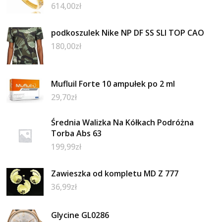
614,00
zł
podkoszulek Nike NP DF SS SLI TOP CAO
180,00
zł
Mufluil Forte 10 ampułek po 2 ml
29,70
zł
Średnia Walizka Na Kółkach Podróżna
Torba Abs 63
199,99
zł
Zawieszka od kompletu MD Z 777
36,99
zł
Glycine GL0286