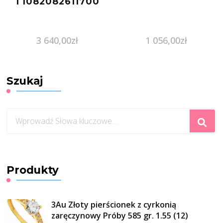
T1082082611700
3 640,00
zł
1 056,00
zł
Szukaj
Szukasz
czegoś?
Produkty
3Au Złoty pierścionek z cyrkonią
zaręczynowy Próby 585 gr. 1.55 (12)