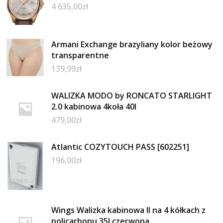
4 635,00
zł
Armani Exchange brazyliany kolor beżowy
transparentne
139,99
zł
WALIZKA MODO by RONCATO STARLIGHT
2.0 kabinowa 4koła 40l
479,00
zł
Atlantic COZYTOUCH PASS [602251]
196,00
zł
Wings Walizka kabinowa II na 4 kółkach z
policarbonu 35l czerwona