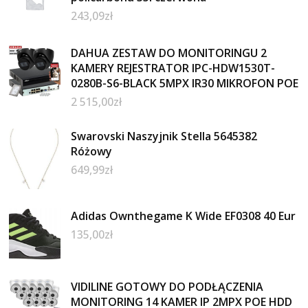
243,09
zł
DAHUA ZESTAW DO MONITORINGU 2
KAMERY REJESTRATOR IPC-HDW1530T-
0280B-S6-BLACK 5MPX IR30 MIKROFON POE
2 515,00
zł
Swarovski Naszyjnik Stella 5645382
Różowy
649,99
zł
Adidas Ownthegame K Wide EF0308 40 Eur
135,00
zł
VIDILINE GOTOWY DO PODŁĄCZENIA
MONITORING 14 KAMER IP 2MPX POE HDD