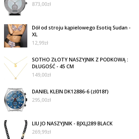
873,00
zł
Dół od stroju kąpielowego Esotiq Sudan -
XL
12,99
zł
SOTHO ZŁOTY NASZYJNIK Z PODKOWĄ :
DŁUGOŚĆ - 45 CM
149,00
zł
DANIEL KLEIN DK12886-6 (zl018f)
295,00
zł
LIU JO NASZYJNIK - BJXLJ289 BLACK
269,99
zł