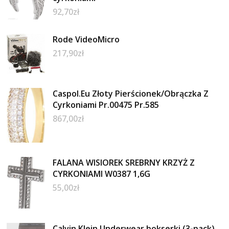
92,70
zł
Rode VideoMicro
217,90
zł
Caspol.Eu Złoty Pierścionek/Obrączka Z
Cyrkoniami Pr.00475 Pr.585
867,00
zł
FALANA WISIOREK SREBRNY KRZYŻ Z
CYRKONIAMI W0387 1,6G
55,00
zł
Calvin Klein Underwear bokserki (3-pack)