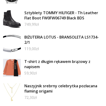
Sztyblety TOMMY HILFIGER - Th Leather
Flat Boot FW0FW06749 Black BDS
749,99
zł
BIŻUTERIA LOTUS - BRANSOLETA LS1734-
2/1
119,00
zł
T-shirt z długim rękawem brązowy z
napisem
59,90
zł
Naszyjnik srebrny celebrytka pozłacana
flaming origami
72,30
zł