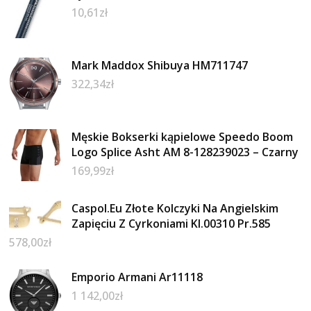
10,61
zł
Mark Maddox Shibuya HM711747
322,34
zł
Męskie Bokserki kąpielowe Speedo Boom
Logo Splice Asht AM 8-128239023 – Czarny
169,99
zł
Caspol.Eu Złote Kolczyki Na Angielskim
Zapięciu Z Cyrkoniami Kl.00310 Pr.585
578,00
zł
Emporio Armani Ar11118
1 142,00
zł