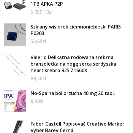
1TB APKA P2P
5 059,10
zł
Szklany wisiorek ciemnoniebieski PARIS
P0303
53,69
zł
Valerio Delikatna rodowana srebrna
bransoletka na nogę serca serdyszka
heart srebro 925 Z1660X
89,38
zł
No-Spa na ból brzucha 40 mg 20 tabl.
8,98
zł
Faber-Castell Popisovač Creative Marker
Výběr Barev Černá