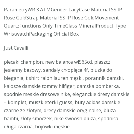
ParametryWR 3 ATMGender LadyCase Material SS IP
Rose GoldStrap Material SS IP Rose GoldMovement
QuartzFunctions Only TimeGlass MineralProduct Type
WristwatchPackaging Official Box
Just Cavalli
plecaki champion, new balance wl565cd, plaszcz
jesienny bezowy, sandały chłopięce 4f, bluzka do
biegania, t shirt ralph lauren męski, porannik damski,
kalosze damskie tommy hilfiger, damska bomberka,
spodnie męskie dresowe nike, eleganckie dresy damskie
– komplet, muszkieterki guess, buty adidas damskie
czarne ze złotym, dresy damskie oryginalne, bluza
bambi, złoty smoczek, nike swoosh bluza, spódnica
długa czarna, bojówki męskie