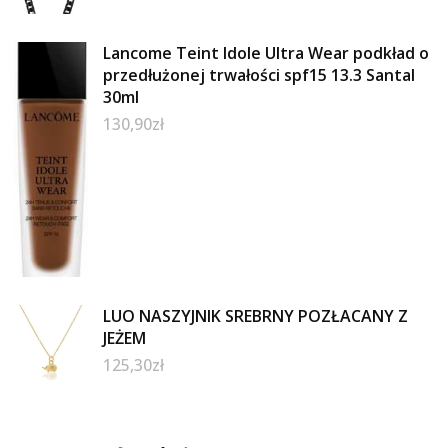
Lancome Teint Idole Ultra Wear podkład o
przedłużonej trwałości spf15 13.3 Santal
30ml
130,90
zł
LUO NASZYJNIK SREBRNY POZŁACANY Z
JEŻEM
125,30
zł