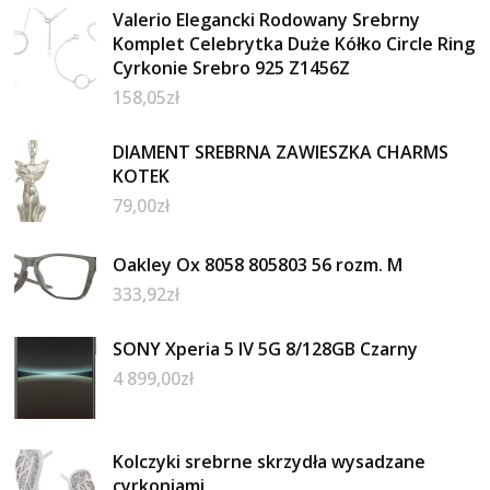
Valerio Elegancki Rodowany Srebrny
Komplet Celebrytka Duże Kółko Circle Ring
Cyrkonie Srebro 925 Z1456Z
158,05
zł
DIAMENT SREBRNA ZAWIESZKA CHARMS
KOTEK
79,00
zł
Oakley Ox 8058 805803 56 rozm. M
333,92
zł
SONY Xperia 5 IV 5G 8/128GB Czarny
4 899,00
zł
Kolczyki srebrne skrzydła wysadzane
cyrkoniami