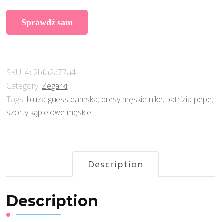
Sprawdź sam
SKU:
4c2bfa2a77a4
Category:
Zegarki
Tags:
bluza guess damska
,
dresy męskie nike
,
patrizia pepe
,
szorty kąpielowe męskie
Description
Description