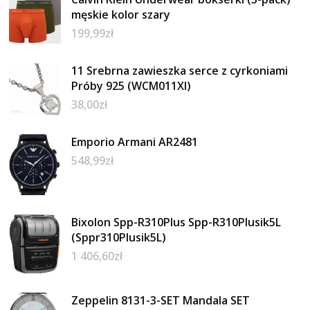
męskie kolor szary
199,99
zł
11 Srebrna zawieszka serce z cyrkoniami
Próby 925 (WCM011XI)
38,00
zł
Emporio Armani AR2481
548,99
zł
Bixolon Spp-R310Plus Spp-R310Plusik5L
(Sppr310Plusik5L)
1 406,60
zł
Zeppelin 8131-3-SET Mandala SET