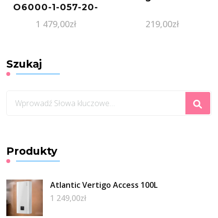
O6000-1-057-20-
CN-B Nero
1 479,00
zł
219,00
zł
Szukaj
Szukasz
czegoś?
Produkty
Atlantic Vertigo Access 100L
1 249,00
zł