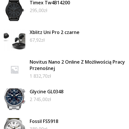
Timex Tw4B14200
295,00
zł
Xblitz Uni Pro 2 czarne
67,92
zł
Novitus Nano 2 Online Z Możliwością Pracy
Przenośnej
1 832,70
zł
Glycine GL0348
2 745,00
zł
Fossil FS5918
389,00
zł