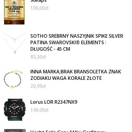
100,00
zł
SOTHO SREBRNY NASZYJNIK SPIKE SILVER
PATINA SWAROVSKI® ELEMENTS :
DŁUGOŚĆ - 45 CM
83,30
zł
INNA MARKA;BRAK BRANSOLETKA ZNAK
ZODIAKU WAGA KORALE ZŁOTE
20,99
zł
Lorus LOR R2347NX9
149,00
zł