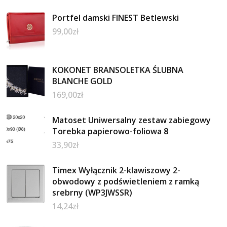
Portfel damski FINEST Betlewski
99,00
zł
KOKONET BRANSOLETKA ŚLUBNA
BLANCHE GOLD
169,00
zł
Matoset Uniwersalny zestaw zabiegowy
Torebka papierowo-foliowa 8
33,90
zł
Timex Wyłącznik 2-klawiszowy 2-
obwodowy z podświetleniem z ramką
srebrny (WP3JWSSR)
14,24
zł