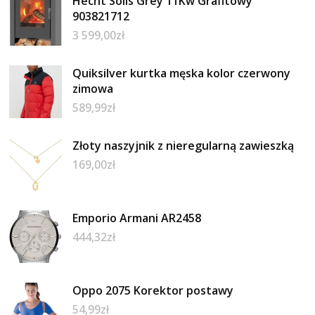
Hecht Solis Grey 11Kw Grafitowy
903821712
3 599,00
zł
Quiksilver kurtka męska kolor czerwony
zimowa
589,99
zł
Złoty naszyjnik z nieregularną zawieszką
169,00
zł
Emporio Armani AR2458
444,32
zł
Oppo 2075 Korektor postawy
54,99
zł