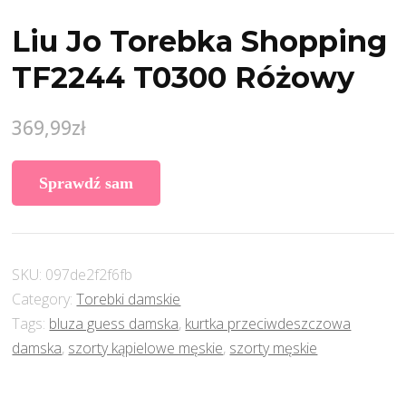
Liu Jo Torebka Shopping
TF2244 T0300 Różowy
369,99
zł
Sprawdź sam
SKU:
097de2f2f6fb
Category:
Torebki damskie
Tags:
bluza guess damska
,
kurtka przeciwdeszczowa
damska
,
szorty kąpielowe męskie
,
szorty męskie