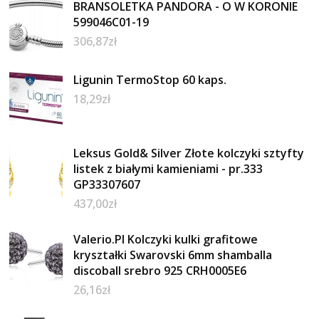
BRANSOLETKA PANDORA - O W KORONIE
599046C01-19
306,87
zł
Ligunin TermoStop 60 kaps.
18,29
zł
Leksus Gold& Silver Złote kolczyki sztyfty
listek z białymi kamieniami - pr.333
GP33307607
437,00
zł
Valerio.Pl Kolczyki kulki grafitowe
kryształki Swarovski 6mm shamballa
discoball srebro 925 CRH0005E6
26,16
zł