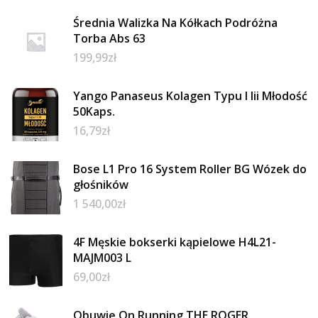
Średnia Walizka Na Kółkach Podróżna
Torba Abs 63
199,99
zł
Yango Panaseus Kolagen Typu I Iii Młodość
50Kaps.
16,79
zł
Bose L1 Pro 16 System Roller BG Wózek do
głośników
1 540,00
zł
4F Męskie bokserki kąpielowe H4L21-
MAJM003 L
69,00
zł
Obuwie On Running THE ROGER