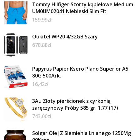
Tommy Hilfiger Szorty kąpielowe Medium
UM0UM02041 Niebieski Slim Fit
159,99
zł
Oukitel WP20 4/32GB Szary
678,88
zł
Papyrus Papier Ksero Plano Superior A5
80G 500Ark.
16,42
zł
3Au Złoty pierścionek z cyrkonią
zaręczynowy Próby 585 gr. 1.77 (17)
743,00
zł
Solgar Olej Z Siemienia Lnianego 1250Mg
90Kaps