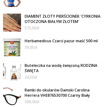
DIAMENT ZŁOTY PIERŚCIONEK 'CYRKONIA
OTOCZONA BIAŁYM ZŁOTEM'
575,00
zł
Herbamedicus Czarci pazur maść 500 ml
39,05
zł
Buteleczka na wodę święconą RODZINA
ŚWIĘTA
24,50
zł
Ramki do okularów Damski Carolina
Herrera VHE876530700 Czarny Biały
300,00
zł