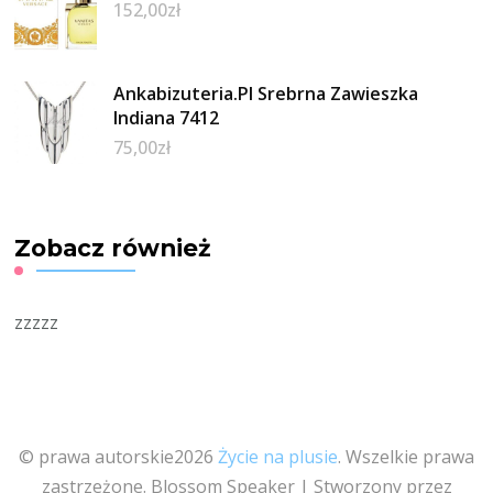
152,00
zł
Ankabizuteria.Pl Srebrna Zawieszka
Indiana 7412
75,00
zł
Zobacz również
zzzzz
© prawa autorskie2026
Życie na plusie
. Wszelkie prawa
zastrzeżone.
Blossom Speaker | Stworzony przez