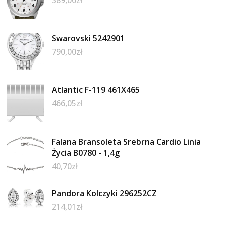
Swarovski 5242901
790,00
zł
Atlantic F-119 461X465
466,05
zł
Falana Bransoleta Srebrna Cardio Linia
Życia B0780 - 1,4g
40,70
zł
Pandora Kolczyki 296252CZ
214,01
zł