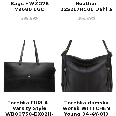
Bags HWZG78
Heather
79680 LGC
32S2L7HC0L Dahlia
399,99
zł
869,99
zł
Torebka FURLA –
Torebka damska
Varsity Style
worek WITTCHEN
WB00730-BX0211-
Young 94-4Y-019