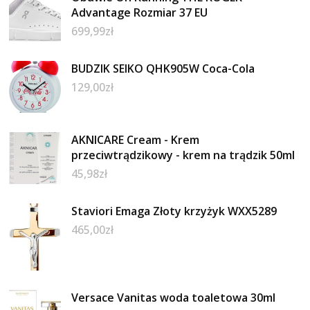
Advantage Rozmiar 37 EU
699,99
zł
BUDZIK SEIKO QHK905W Coca-Cola
129,00
zł
AKNICARE Cream - Krem
przeciwtrądzikowy - krem na trądzik 50ml
45,98
zł
Staviori Emaga Złoty krzyżyk WXX5289
465,00
zł
Versace Vanitas woda toaletowa 30ml