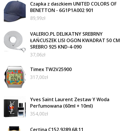
Czapka z daszkiem UNITED COLORS OF
BENETTON - 6G1P1A002 901
89,99
zł
VALERIO.PL DELIKATNY SREBRNY
ŁAŃCUSZEK LISI OGON KWADRAT 50 CM
SREBRO 925 KND-4-090
37,06
zł
Timex TW2V25900
317,00
zł
Yves Saint Laurent Zestaw Y Woda
Perfumowana (60ml + 10ml)
354,00
zł
Certina C152.9289.68.11