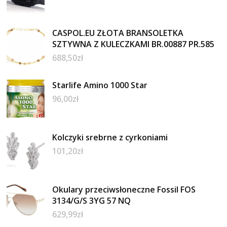
CASPOL.EU ZŁOTA BRANSOLETKA
SZTYWNA Z KULECZKAMI BR.00887 PR.585
688,50
zł
Starlife Amino 1000 Star
96,00
zł
Kolczyki srebrne z cyrkoniami
101,20
zł
Okulary przeciwsłoneczne Fossil FOS
3134/G/S 3YG 57 NQ
629,99
zł