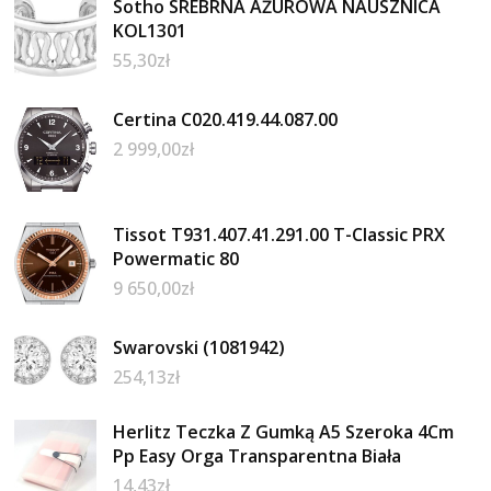
Sotho SREBRNA AŻUROWA NAUSZNICA
KOL1301
55,30
zł
Certina C020.419.44.087.00
2 999,00
zł
Tissot T931.407.41.291.00 T-Classic PRX
Powermatic 80
9 650,00
zł
Swarovski (1081942)
254,13
zł
Herlitz Teczka Z Gumką A5 Szeroka 4Cm
Pp Easy Orga Transparentna Biała
14,43
zł