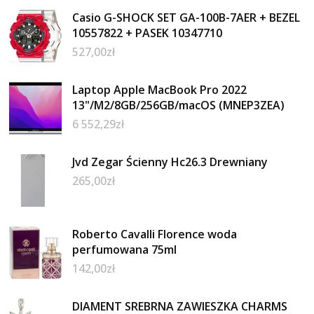
Casio G-SHOCK SET GA-100B-7AER + BEZEL
10557822 + PASEK 10347710
527,00
zł
Laptop Apple MacBook Pro 2022
13"/M2/8GB/256GB/macOS (MNEP3ZEA)
6 552,29
zł
Jvd Zegar Ścienny Hc26.3 Drewniany
265,00
zł
Roberto Cavalli Florence woda
perfumowana 75ml
142,00
zł
DIAMENT SREBRNA ZAWIESZKA CHARMS