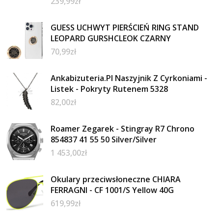
239,99
zł
GUESS UCHWYT PIERŚCIEŃ RING STAND
LEOPARD GURSHCLEOK CZARNY
70,99
zł
Ankabizuteria.Pl Naszyjnik Z Cyrkoniami -
Listek - Pokryty Rutenem 5328
82,00
zł
Roamer Zegarek - Stingray R7 Chrono
854837 41 55 50 Silver/Silver
1 453,00
zł
Okulary przeciwsłoneczne CHIARA
FERRAGNI - CF 1001/S Yellow 40G
619,99
zł