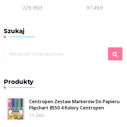
Loopy Caralatte
Blue
229,99
zł
97,49
zł
Szukaj
Szukasz
czegoś?
Produkty
Centropen Zestaw Markerów Do Papieru
Flipchart 8550 4 Kolory Centropen
11,34
zł