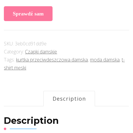
Sprawdź sam
SKU:
3eb0cd91dd9e
Category:
Czapki damskie
Tags:
kurtka przeciwdeszczowa damska
,
moda damska
,
t-
shirt męski
Description
Description