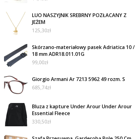
LUO NASZYJNIK SREBRNY POZŁACANY Z
JEŻEM
125,30
zł
Skórzano-materiałowy pasek Adriatica 10 /
18 mm ADR18.011.01G
99,00
zł
Giorgio Armani Ar 7213 5962 49 rozm. S
685,74
zł
Bluza z kapture Under Arour Under Arour
Essential Fleece
330,50
zł
Szafa Przesuwna, Garderoba Pole 250 Cm