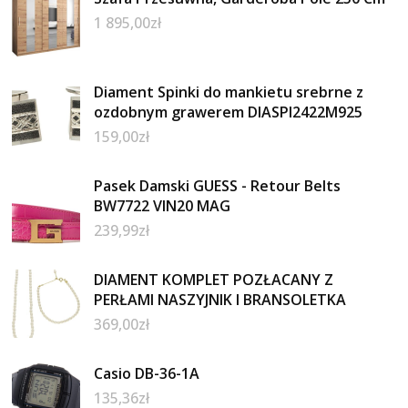
1 895,00
zł
Diament Spinki do mankietu srebrne z
ozdobnym grawerem DIASPI2422M925
159,00
zł
Pasek Damski GUESS - Retour Belts
BW7722 VIN20 MAG
239,99
zł
DIAMENT KOMPLET POZŁACANY Z
PERŁAMI NASZYJNIK I BRANSOLETKA
369,00
zł
Casio DB-36-1A
135,36
zł