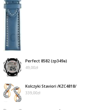
Perfect 8582 (zp349a)
49,00
zł
Kolczyki Staviori /KZC4818/
339,00
zł