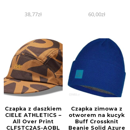
38,77
zł
60,00
zł
Czapka z daszkiem
Czapka zimowa z
CIELE ATHLETICS –
otworem na kucyk
All Over Print
Buff Crossknit
CLFSTC2AS-AOBL
Beanie Solid Azure