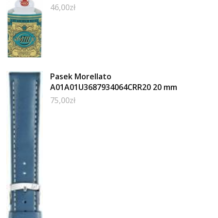
46,00
zł
Pasek Morellato
A01A01U3687934064CRR20 20 mm
75,00
zł