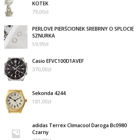
KOTEK
79,00
zł
PERLOVE PIERŚCIONEK SREBRNY O SPLOCIE
SZNURKA
59,99
zł
Casio EFVC100D1AVEF
370,00
zł
Sekonda 4244
181,00
zł
adidas Terrex Climacool Daroga Bc0980
Czarny