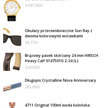
4 047,00
zł
Okulary przeciwsłoneczne Sun Ray z
dwoma kolorowymi wstawkami
38,77
zł
Brązowy pasek skórzany 24 mm HIRSCH
Heavy Calf 01475010-2-24 (L)
224,00
zł
Długopis Crystalline Nova Anniversary
265,00
zł
4711 Original 100ml woda kolońska