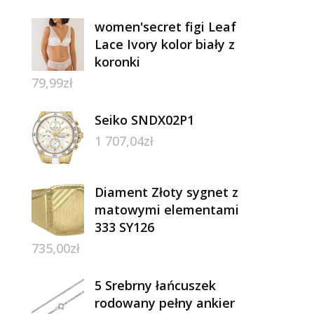
women'secret figi Leaf
Lace Ivory kolor biały z
koronki
79,99
zł
Seiko SNDX02P1
1 707,04
zł
Diament Złoty sygnet z
matowymi elementami
333 SY126
735,00
zł
5 Srebrny łańcuszek
rodowany pełny ankier