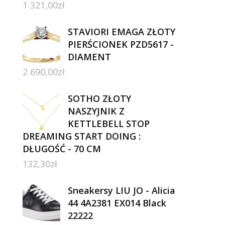
1 321,00
zł
STAVIORI EMAGA ZŁOTY
PIERŚCIONEK PZD5617 -
DIAMENT
2 690,00
zł
SOTHO ZŁOTY
NASZYJNIK Z
KETTLEBELL STOP
DREAMING START DOING :
DŁUGOŚĆ - 70 CM
132,30
zł
Sneakersy LIU JO - Alicia
44 4A2381 EX014 Black
22222