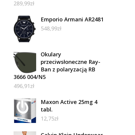
289,99
zł
Emporio Armani AR2481
548,99
zł
Okulary
przeciwsłoneczne Ray-
Ban z polaryzacją RB
3666 004/N5
496,91
zł
Maxon Active 25mg 4
tabl.
12,75
zł
Calvin Klein Underwear