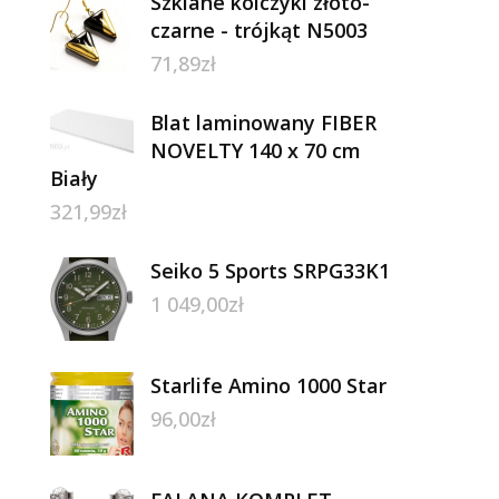
Szklane kolczyki złoto-
czarne - trójkąt N5003
71,89
zł
Blat laminowany FIBER
NOVELTY 140 x 70 cm
Biały
321,99
zł
Seiko 5 Sports SRPG33K1
1 049,00
zł
Starlife Amino 1000 Star
96,00
zł