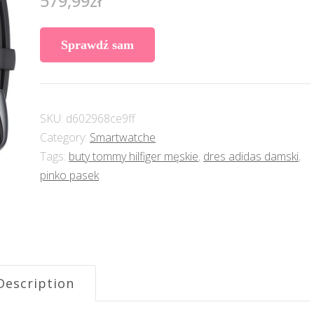
579,99
zł
Sprawdź sam
SKU:
d602968ce9ff
Category:
Smartwatche
Tags:
buty tommy hilfiger męskie
,
dres adidas damski
,
pinko pasek
Description