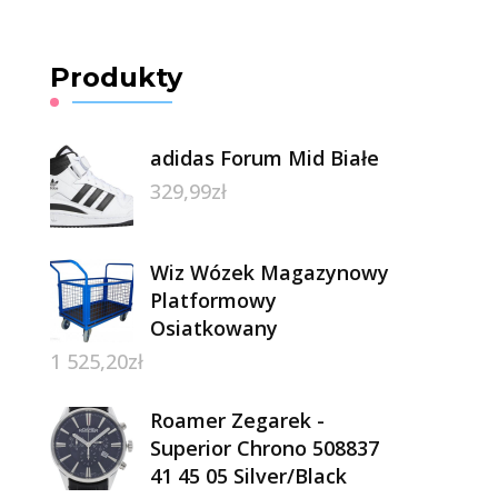
Produkty
adidas Forum Mid Białe
329,99
zł
Wiz Wózek Magazynowy
Platformowy
Osiatkowany
1 525,20
zł
Roamer Zegarek -
Superior Chrono 508837
41 45 05 Silver/Black