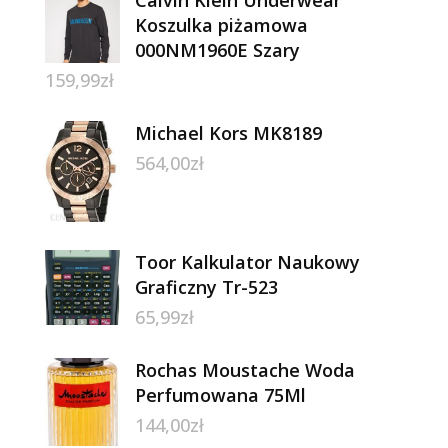
Koszulka piżamowa
000NM1960E Szary
159,99
zł
Michael Kors MK8189
564,00
zł
Toor Kalkulator Naukowy
Graficzny Tr-523
65,99
zł
Rochas Moustache Woda
Perfumowana 75Ml
144,00
zł