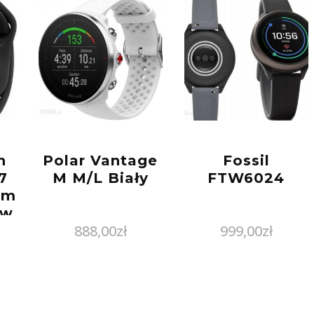
h
Polar Vantage
Fossil
7
M M/L Biały
FTW6024
mm
 w
888,00
zł
999,00
zł
m
ze