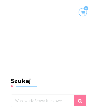
0
Szukaj
Szukasz
czegoś?