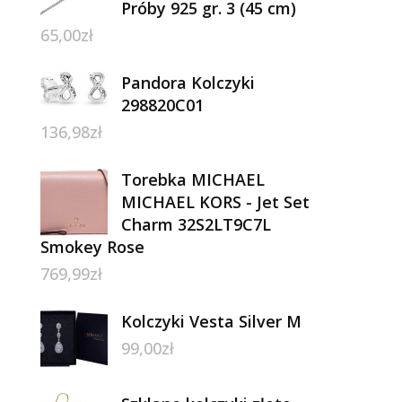
Próby 925 gr. 3 (45 cm)
65,00
zł
Pandora Kolczyki
298820C01
136,98
zł
Torebka MICHAEL
MICHAEL KORS - Jet Set
Charm 32S2LT9C7L
Smokey Rose
769,99
zł
Kolczyki Vesta Silver M
99,00
zł