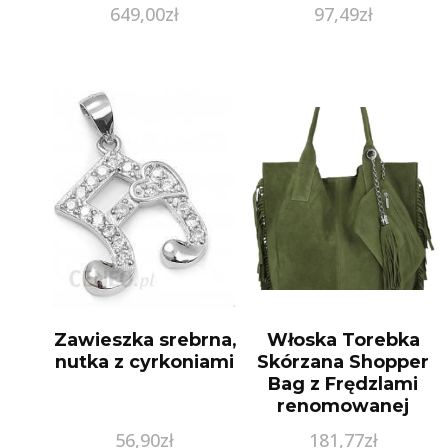
Blue
649,00
zł
97,49
zł
Zawieszka srebrna,
Włoska Torebka
nutka z cyrkoniami
Skórzana Shopper
Bag z Frędzlami
renomowanej
firmy Vittoria Gotti
56,90
zł
181,77
zł