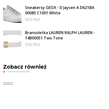
Sneakersy GEOX - D Jaysen A D621BA
00085 C1001 White
359,99
zł
Bransoletka LAUREN RALPH LAUREN -
14B00051 Two Tone
339,99
zł
Zobacz również
zzzzz