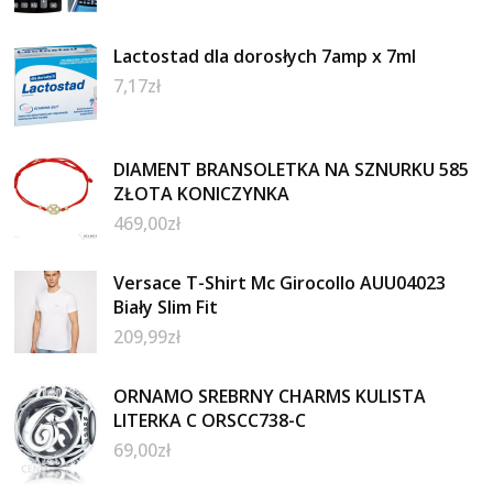
Lactostad dla dorosłych 7amp x 7ml
7,17
zł
DIAMENT BRANSOLETKA NA SZNURKU 585
ZŁOTA KONICZYNKA
469,00
zł
Versace T-Shirt Mc Girocollo AUU04023
Biały Slim Fit
209,99
zł
ORNAMO SREBRNY CHARMS KULISTA
LITERKA C ORSCC738-C
69,00
zł