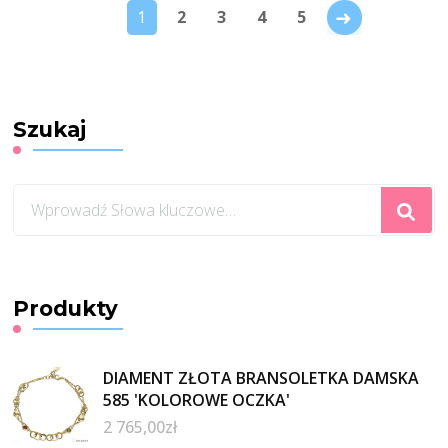
→
1
2
3
4
5
Szukaj
Szukasz
czegoś?
Produkty
DIAMENT ZŁOTA BRANSOLETKA DAMSKA
585 'KOLOROWE OCZKA'
2 765,00
zł