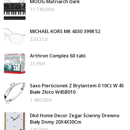
MOOG Matriarch Dark
11 140,00
zł
MICHAEL KORS MK 4030 3998 52
329,21
zł
Arthron Complex 60 tabl.
21,99
zł
Saxo Pierścionek Z Brylantem 0 10Ct W 45
Białe Złoto W45B010
1 460,00
zł
Dkd Home Decor Zegar Ścienny Drewno
Biały Domy 20X4X30Cm
100,00
zł