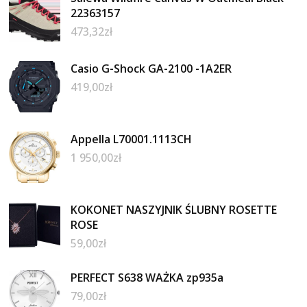
22363157
473,32
zł
Casio G-Shock GA-2100 -1A2ER
419,00
zł
Appella L70001.1113CH
1 950,00
zł
KOKONET NASZYJNIK ŚLUBNY ROSETTE
ROSE
59,00
zł
PERFECT S638 WAŻKA zp935a
79,00
zł