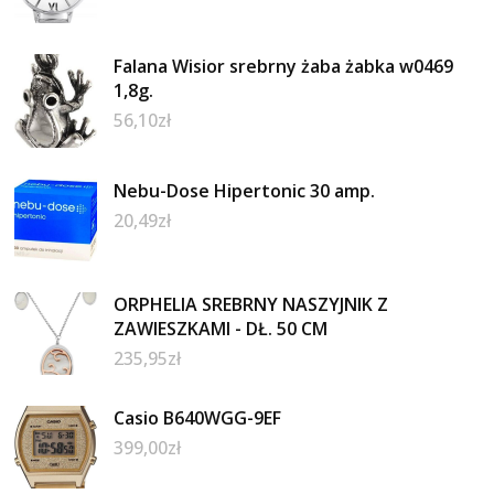
Falana Wisior srebrny żaba żabka w0469
1,8g.
56,10
zł
Nebu-Dose Hipertonic 30 amp.
20,49
zł
ORPHELIA SREBRNY NASZYJNIK Z
ZAWIESZKAMI - DŁ. 50 CM
235,95
zł
Casio B640WGG-9EF
399,00
zł