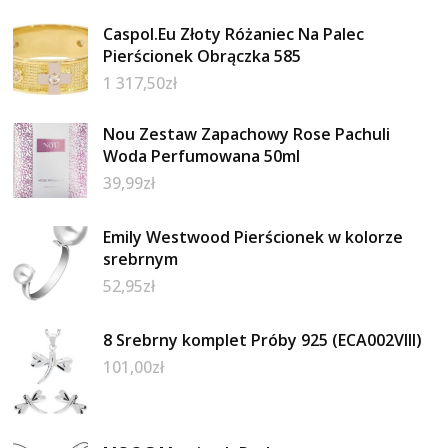
Caspol.Eu Złoty Różaniec Na Palec
Pierścionek Obrączka 585
1 317,50
zł
Nou Zestaw Zapachowy Rose Pachuli
Woda Perfumowana 50ml
39,99
zł
Emily Westwood Pierścionek w kolorze
srebrnym
52,95
zł
8 Srebrny komplet Próby 925 (ECA002VIII)
101,00
zł