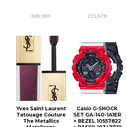
898,99
zł
255,67
zł
Yves Saint Laurent
Casio G-SHOCK
Tatouage Couture
SET GA-140-1A1ER
The Metallics
+ BEZEL 10557822