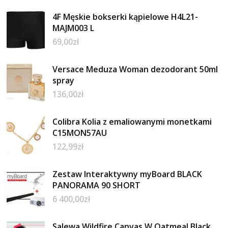
4F Męskie bokserki kąpielowe H4L21-
MAJM003 L
69,00
zł
Versace Meduza Woman dezodorant 50ml
spray
136,00
zł
Colibra Kolia z emaliowanymi monetkami
C15MON57AU
122,99
zł
Zestaw Interaktywny myBoard BLACK
PANORAMA 90 SHORT
6 400,00
zł
Salewa Wildfire Canvas W Oatmeal Black