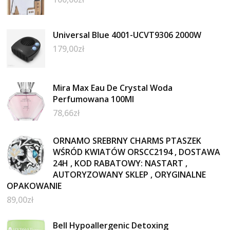
Universal Blue 4001-UCVT9306 2000W
179,00
zł
Mira Max Eau De Crystal Woda
Perfumowana 100Ml
78,66
zł
ORNAMO SREBRNY CHARMS PTASZEK
WŚRÓD KWIATÓW ORSCC2194 , DOSTAWA
24H , KOD RABATOWY: NASTART ,
AUTORYZOWANY SKLEP , ORYGINALNE
OPAKOWANIE
89,00
zł
Bell Hypoallergenic Detoxing