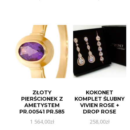
Zielona (kolory)
ZŁOTY
KOKONET
PIERŚCIONEK Z
KOMPLET ŚLUBNY
AMETYSTEM
VIVIEN ROSE +
PR.00541 PR.585
DROP ROSE
1 564,00
zł
258,00
zł