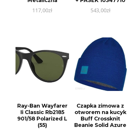
Metaliczna
+ PASEK 10347710
Pomadka Od Ust
117,00
zł
543,00
zł
107 Magnetic
Prune
Ray-Ban Wayfarer
Czapka zimowa z
Ii Classic Rb2185
otworem na kucyk
901/58 Polarized L
Buff Crossknit
(55)
Beanie Solid Azure