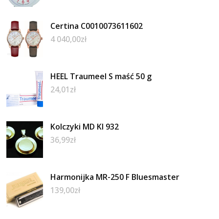
Certina C0010073611602
4 040,00
zł
HEEL Traumeel S maść 50 g
24,01
zł
Kolczyki MD KI 932
36,99
zł
Harmonijka MR-250 F Bluesmaster
139,00
zł