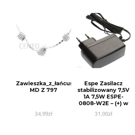
Zawieszka_z_łańcuszkiem
Espe Zasilacz
MD Z 797
stabilizowany 7,5V
1A 7,5W ESPE-
0808-W2E – (+) w
środku (184V)
34,99
zł
31,00
zł