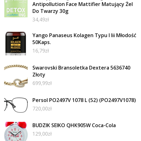
Antipollution Face Mattifier Matujący Żel
Do Twarzy 30g
34,49
zł
Yango Panaseus Kolagen Typu I Iii Młodość
50Kaps.
16,79
zł
Swarovski Bransoletka Dextera 5636740
Złoty
699,99
zł
Persol PO2497V 1078 L (52) (PO2497V1078)
720,00
zł
BUDZIK SEIKO QHK905W Coca-Cola
129,00
zł