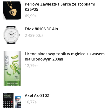
Perlove Zawieszka Serce ze stópkami
K36P25
69,99
zł
Edox 80106 3C Ain
2 489,00
zł
Lirene aloesowy tonik w mgiełce z kwasem
hialuronowym 200ml
12,79
zł
Axel Ax-8102
10,77
zł