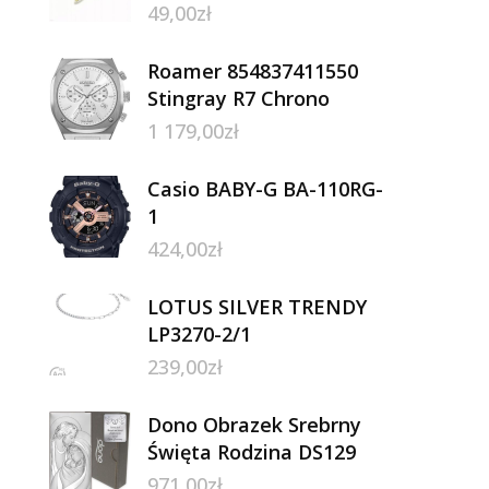
49,00
zł
Roamer 854837411550
Stingray R7 Chrono
1 179,00
zł
Casio BABY-G BA-110RG-
1
424,00
zł
LOTUS SILVER TRENDY
LP3270-2/1
239,00
zł
Dono Obrazek Srebrny
Święta Rodzina DS129
971,00
zł