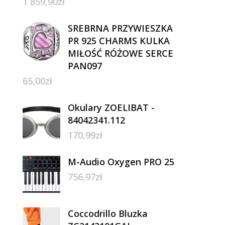
1 859,90
zł
SREBRNA PRZYWIESZKA
PR 925 CHARMS KULKA
MIŁOŚĆ RÓŻOWE SERCE
PAN097
65,00
zł
Okulary ZOELIBAT -
84042341.112
170,99
zł
M-Audio Oxygen PRO 25
756,97
zł
Coccodrillo Bluzka