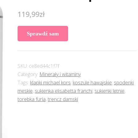
119,99
zł
Sprawdź sam
SKU:
ce8ed44c1f7f
Category:
Minerały i witaminy
Tags:
klapki michael kors
,
koszule hawajskie
,
spodenki
meskie
,
sukienka elisabetta franchi
,
sukienki letnie
,
torebka furla
,
trencz damski