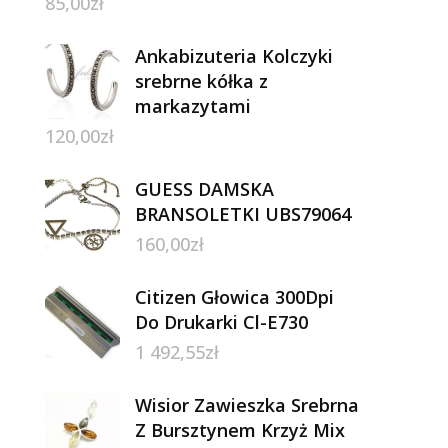
85,00
zł
Ankabizuteria Kolczyki
srebrne kółka z
markazytami
120,00
zł
GUESS DAMSKA
BRANSOLETKI UBS79064
160,00
zł
Citizen Głowica 300Dpi
Do Drukarki Cl-E730
1 492,55
zł
Wisior Zawieszka Srebrna
Z Bursztynem Krzyż Mix