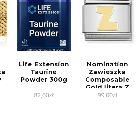
Life Extension
Nomination
ta
Taurine
Zawieszka
y
Powder 300g
Composable
Gold litera Z
82,60
zł
99,00
zł
030101/26