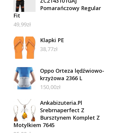
ZC2143101GAJ
Pomarańczowy Regular
Fit
49,99
zł
Klapki PE
38,77
zł
Oppo Orteza lędźwiowo-
krzyżowa 2366 L
150,00
zł
Ankabizuteria.Pl
Srebrnaperfect Z
Bursztynem Komplet Z
Motylkiem 7645