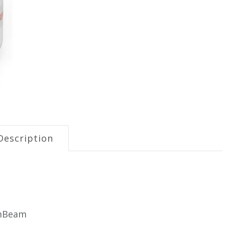
Description
ymBeam