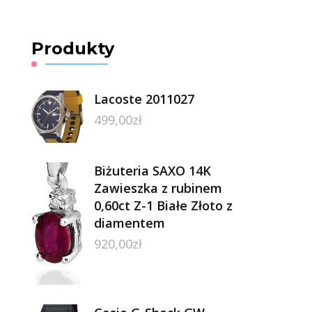
Produkty
Lacoste 2011027
499,00
zł
Biżuteria SAXO 14K
Zawieszka z rubinem
0,60ct Z-1 Białe Złoto z
diamentem
920,00
zł