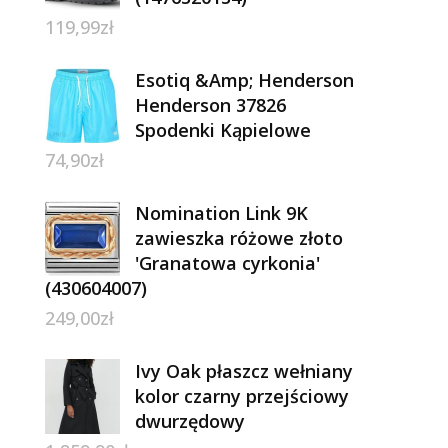
119,99
zł
Esotiq &Amp; Henderson
Henderson 37826
Spodenki Kąpielowe
74,90
zł
Nomination Link 9K
zawieszka różowe złoto
'Granatowa cyrkonia'
(430604007)
249,00
zł
Ivy Oak płaszcz wełniany
kolor czarny przejściowy
dwurzędowy