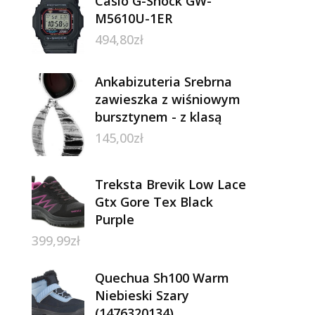
Casio G-Shock GW-
M5610U-1ER
494,80
zł
Ankabizuteria Srebrna
zawieszka z wiśniowym
bursztynem - z klasą
145,00
zł
Treksta Brevik Low Lace
Gtx Gore Tex Black
Purple
399,99
zł
Quechua Sh100 Warm
Niebieski Szary
(1476320134)