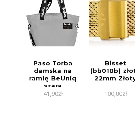
Paso Torba
Bisset
damska na
(bb010b) zło
ramię BeUniq
22mm Złot
szara
41,90
zł
100,00
zł
shopperka ®
KUP TERAZ