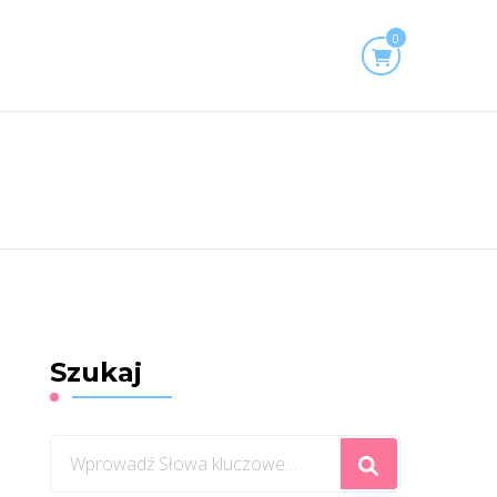
0
Szukaj
Szukasz
czegoś?