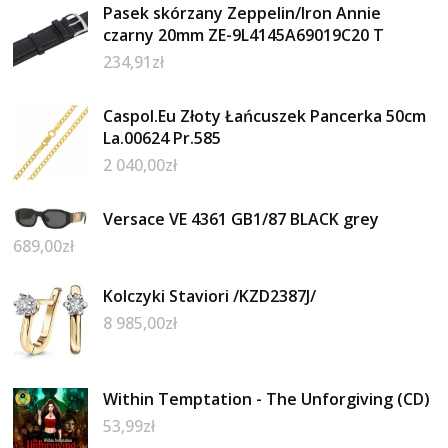
Pasek skórzany Zeppelin/Iron Annie
czarny 20mm ZE-9L4145A69019C20 T
234,91
zł
Caspol.Eu Złoty Łańcuszek Pancerka 50cm
La.00624 Pr.585
2 040,00
zł
Versace VE 4361 GB1/87 BLACK grey
689,00
zł
Kolczyki Staviori /KZD2387J/
8 985,00
zł
Within Temptation - The Unforgiving (CD)
53,99
zł