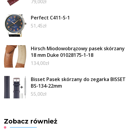
79,00
zł
Perfect C411-S-1
51,45
zł
Hirsch Miodowobrązowy pasek skórzany
18 mm Duke 01028175-1-18
134,00
zł
Bisset Pasek skórzany do zegarka BISSET
BS-134-22mm
55,00
zł
Zobacz również