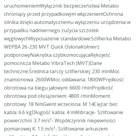
uruchomieniemWyłącznik bezpieczeństwa Metabo
chroniący przed przypadkowym włączeniemOchrona
silnika dzięki automatycznemu wyłączeniu urządzenia w
przypadku nadmiernego zużycia szczotek
węglowychWyposażenie standardowe:Szlifierka Metabo
WEPBA 26-230 MVT Quick OsłonaKołnierz
podporowyNakrętka szybkomocującaRękojeść
pomocnicza Metabo VibraTech (MVT)Dane
techniczne:Średnica tarczy szlifierskiej: 230 mmMoc
znamionowa: 2600WMoc oddawana: 1800WPrędkość
obrotowa na biegu jałowym: 6600 /minPrędkość
obrotowa pod obciążeniem: 4800 /minMoment
obrotowy: 18 NmGwint wrzeciona: M 14Ciężar bez
kabla: 6.6 kgDługość kabla: 4 mWibracje- Szlifowanie
powierzchni: 3.7 m/s²- Współczynnik niepewności
pomiarowej K: 1.5 m/s²- Szlifowanie arkuszem