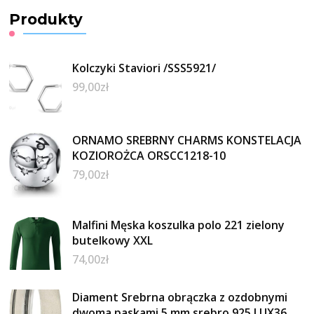
Produkty
Kolczyki Staviori /SSS5921/
99,00
zł
ORNAMO SREBRNY CHARMS KONSTELACJA
KOZIOROŻCA ORSCC1218-10
79,00
zł
Malfini Męska koszulka polo 221 zielony
butelkowy XXL
74,00
zł
Diament Srebrna obrączka z ozdobnymi
dwoma paskami 5 mm srebro 925 LUX36