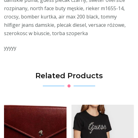
damskie puma, guess plecak czarny, sweter oversize
rozpinany, north face buty męskie, rieker m1655-14,
crocsy, bomber kurtka, air max 200 black, tommy
hilfiger jeans damskie, plecak diesel, versace różowe,
szerokosc w biuscie, torba szoperka
yyyyy
Related Products