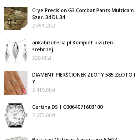
Crye Precision G3 Combat Pants Multicam
Szer. 34 Dł. 34
2 551,20
zł
ankabizuteria.pl Komplet biżuterii
srebrnej
330,00
zł
DIAMENT PIERŚCIONEK ZŁOTY 585 ZŁOTO I
Y
2 419,00
zł
Certina DS 1 C0064071603100
2 673,00
zł
Bestway Materac Alwayzaire 67624