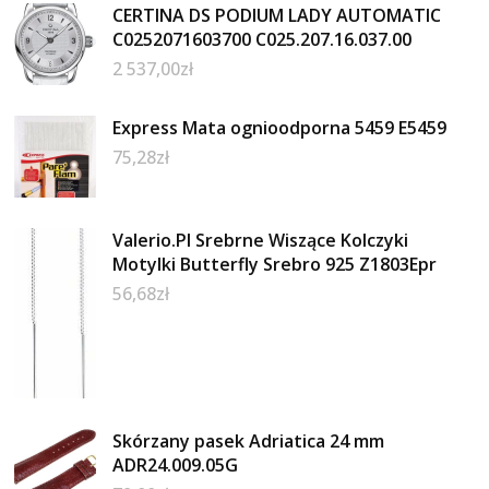
CERTINA DS PODIUM LADY AUTOMATIC
C0252071603700 C025.207.16.037.00
2 537,00
zł
Express Mata ognioodporna 5459 E5459
75,28
zł
Valerio.Pl Srebrne Wiszące Kolczyki
Motylki Butterfly Srebro 925 Z1803Epr
56,68
zł
Skórzany pasek Adriatica 24 mm
ADR24.009.05G