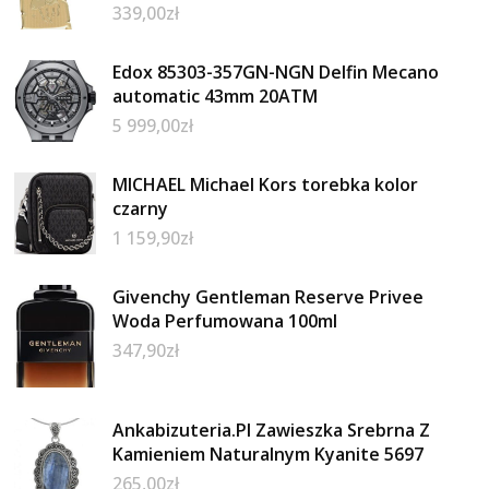
339,00
zł
Edox 85303-357GN-NGN Delfin Mecano
automatic 43mm 20ATM
5 999,00
zł
MICHAEL Michael Kors torebka kolor
czarny
1 159,90
zł
Givenchy Gentleman Reserve Privee
Woda Perfumowana 100ml
347,90
zł
Ankabizuteria.Pl Zawieszka Srebrna Z
Kamieniem Naturalnym Kyanite 5697
265,00
zł