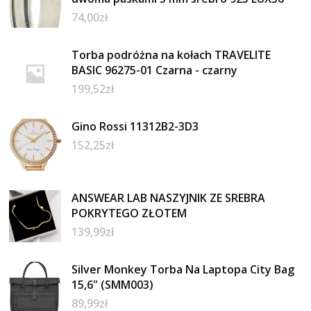
74,00
zł
Torba podróżna na kołach TRAVELITE
BASIC 96275-01 Czarna - czarny
199,52
zł
Gino Rossi 11312B2-3D3
152,25
zł
ANSWEAR LAB NASZYJNIK ZE SREBRA
POKRYTEGO ZŁOTEM
139,99
zł
Silver Monkey Torba Na Laptopa City Bag
15,6" (SMM003)
89,99
zł