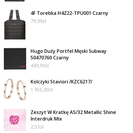
4F Torebka H4Z22-TPU001 Czarny
79,99
zł
Hugo Duży Portfel Męski Subway
50470760 Czarny
449,99
zł
Kolczyki Staviori /KZC6217/
1 955,00
zł
Zeszyt W Kratkę A5/32 Metallic Shine
Interdruk Mix
2,53
zł