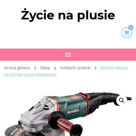
Życie na plusie
0
Strona główna
Sklep
Szlifierki i polerki
Metabo Wepba
26-230 Mvt Quick (606482000)