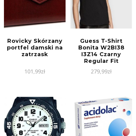
Rovicky Skórzany
Guess T-Shirt
portfel damski na
Bonita W2BI38
zatrzask
I3Z14 Czarny
Regular Fit
101,99
zł
279,99
zł