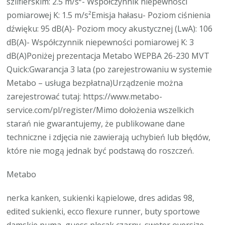
szlifierskim: 2.5 m/s²- Współczynnik niepewności
pomiarowej K: 1.5 m/s²Emisja hałasu- Poziom ciśnienia
dźwięku: 95 dB(A)- Poziom mocy akustycznej (LwA): 106
dB(A)- Współczynnik niepewności pomiarowej K: 3
dB(A)Poniżej prezentacja Metabo WEPBA 26-230 MVT
Quick:Gwarancja 3 lata (po zarejestrowaniu w systemie
Metabo – usługa bezpłatna)Urządzenie można
zarejestrować tutaj: https://www.metabo-
service.com/pl/register/Mimo dołożenia wszelkich
starań nie gwarantujemy, że publikowane dane
techniczne i zdjęcia nie zawierają uchybień lub błędów,
które nie mogą jednak być podstawą do roszczeń.
Metabo
nerka kanken, sukienki kąpielowe, dres adidas 98,
edited sukienki, ecco flexure runner, buty sportowe