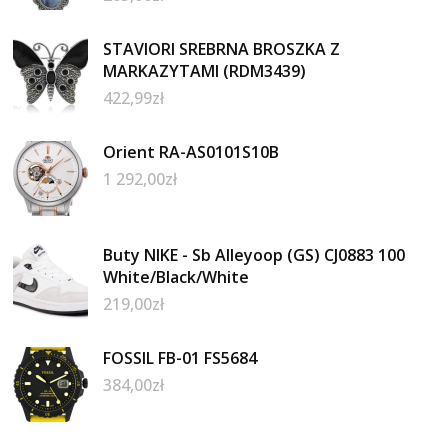
STAVIORI SREBRNA BROSZKA Z
MARKAZYTAMI (RDM3439)
422,99
zł
Orient RA-AS0101S10B
1 292,00
zł
Buty NIKE - Sb Alleyoop (GS) CJ0883 100
White/Black/White
219,00
zł
FOSSIL FB-01 FS5684
384,00
zł