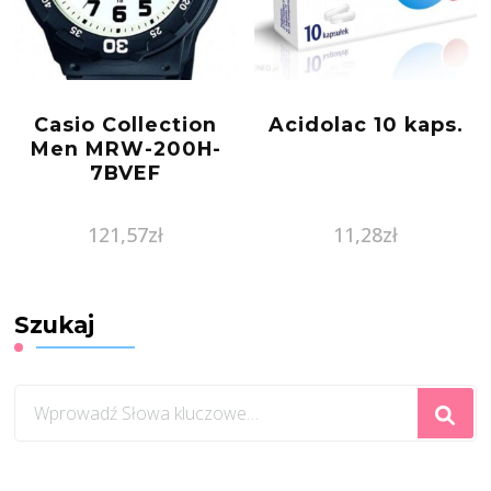
Casio Collection
Acidolac 10 kaps.
Men MRW-200H-
7BVEF
121,57
zł
11,28
zł
Szukaj
Szukasz
czegoś?