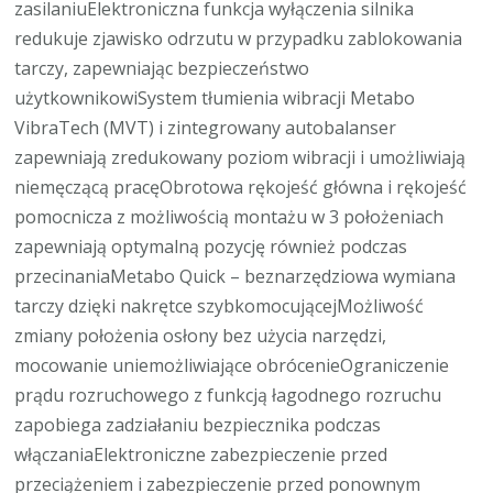
zasilaniuElektroniczna funkcja wyłączenia silnika
redukuje zjawisko odrzutu w przypadku zablokowania
tarczy, zapewniając bezpieczeństwo
użytkownikowiSystem tłumienia wibracji Metabo
VibraTech (MVT) i zintegrowany autobalanser
zapewniają zredukowany poziom wibracji i umożliwiają
niemęczącą pracęObrotowa rękojeść główna i rękojeść
pomocnicza z możliwością montażu w 3 położeniach
zapewniają optymalną pozycję również podczas
przecinaniaMetabo Quick – beznarzędziowa wymiana
tarczy dzięki nakrętce szybkomocującejMożliwość
zmiany położenia osłony bez użycia narzędzi,
mocowanie uniemożliwiające obrócenieOgraniczenie
prądu rozruchowego z funkcją łagodnego rozruchu
zapobiega zadziałaniu bezpiecznika podczas
włączaniaElektroniczne zabezpieczenie przed
przeciążeniem i zabezpieczenie przed ponownym