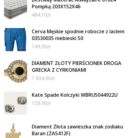
Pompką 203X152X46
484,10
zł
Cerva Męskie spodnie robocze z laclem
03530035 niebieski 50
149,00
zł
DIAMENT ZŁOTY PIERŚCIONEK DROGA
GRECKA Z CYRKONIAMI
1 934,00
zł
Kate Spade Kolczyki WBRU5044922U
129,99
zł
Diament Złota zawieszka znak zodiaku
Baran (ZA5412F)