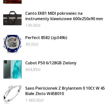
Canto EKB1 MIDI pokrowiec na
instrumenty klawiszowe 600x250x90 mm
149,00
zł
Perfect 8582 (zp349b)
49,00
zł
Cubot P50 6/128GB Zielony
664,89
zł
Saxo Pierścionek Z Brylantem 0 10Ct W 45
Białe Złoto W45B010
1 460,00
zł