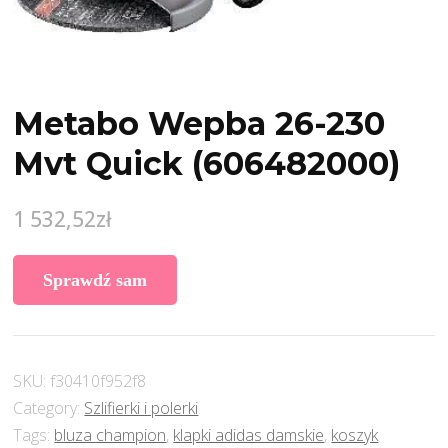
Metabo Wepba 26-230
Mvt Quick (606482000)
1 532,52
zł
Sprawdź sam
SKU:
f30410f952f8
Category:
Szlifierki i polerki
Tags:
bluza champion
,
klapki adidas damskie
,
koszyk