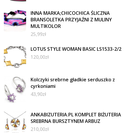
INNA MARKA;CHICOCHICA ŚLICZNA
BRANSOLETKA PRZYJAŹNI Z MULINY
MULTIKOLOR
25,99
zł
LOTUS STYLE WOMAN BASIC LS1533-2/2
120,00
zł
Kolczyki srebrne gładkie serduszko z
cyrkoniami
43,90
zł
ANKABIZUTERIA.PL KOMPLET BIŻUTERIA
SREBRNA BURSZTYNEM ARBUZ
210,00
zł