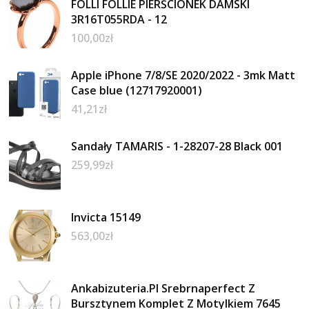
FOLLI FOLLIE PIERŚCIONEK DAMSKI
3R16T055RDA - 12
100,00
zł
Apple iPhone 7/8/SE 2020/2022 - 3mk Matt
Case blue (12717920001)
41,21
zł
Sandały TAMARIS - 1-28207-28 Black 001
259,99
zł
Invicta 15149
563,00
zł
Ankabizuteria.Pl Srebrnaperfect Z
Bursztynem Komplet Z Motylkiem 7645