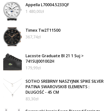
Appella L70004.5233QF
1 480,00
zł
Timex Tw2T11500
367,74
zł
Lacoste Graduate Bl 21 1 Suj >
741SUJ001002H
179,99
zł
SOTHO SREBRNY NASZYJNIK SPIKE SILVER
PATINA SWAROVSKI® ELEMENTS :
DŁUGOŚĆ - 45 CM
83,30
zł