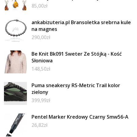
85,00
zł
ankabizuteria.pl Bransoletka srebrna kule
na magnes
290,00
zł
Be Knit Bk091 Sweter Ze Stójką - Kość
Słoniowa
148,50
zł
Puma sneakersy RS-Metric Trail kolor
zielony
399,99
zł
Pentel Marker Kredowy Czarny Smw56-A
26,82
zł