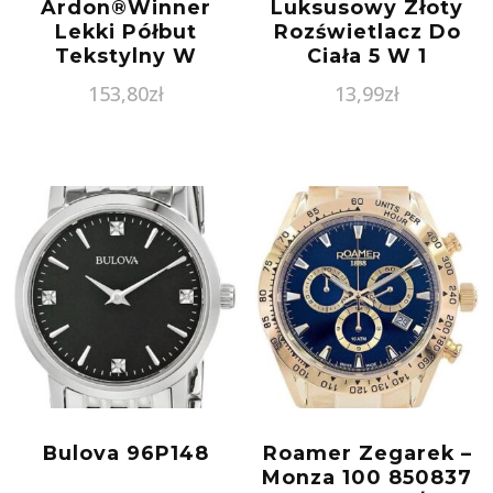
Ardon®Winner
Luksusowy Złoty
Lekki Półbut
Rozświetlacz Do
Tekstylny W
Ciała 5 W 1
Sportowej
Brazilian Body
153,80
zł
13,99
zł
Stylistyce White
Luxury Golden
Tkanina Typu Mesh
Body 150 Ml
Oddychająca
Podszewka Czarno
Czerwony G3382
37
Bulova 96P148
Roamer Zegarek –
Monza 100 850837