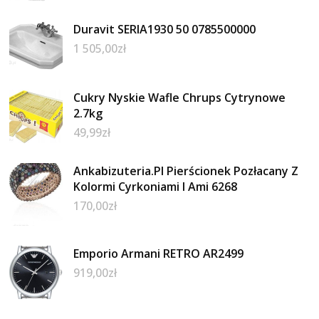
Duravit SERIA1930 50 0785500000
1 505,00
zł
Cukry Nyskie Wafle Chrups Cytrynowe
2.7kg
49,99
zł
Ankabizuteria.Pl Pierścionek Pozłacany Z
Kolormi Cyrkoniami I Ami 6268
170,00
zł
Emporio Armani RETRO AR2499
919,00
zł