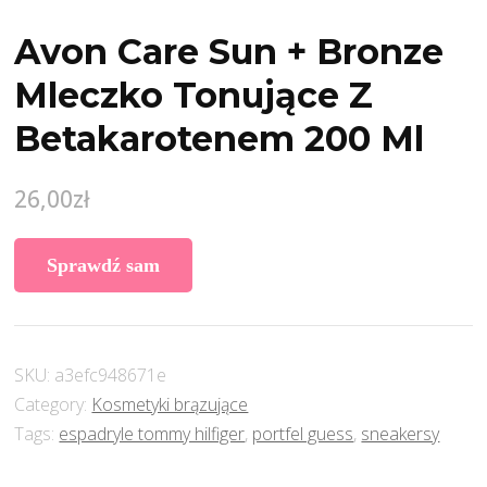
Avon Care Sun + Bronze
Mleczko Tonujące Z
Betakarotenem 200 Ml
26,00
zł
Sprawdź sam
SKU:
a3efc948671e
Category:
Kosmetyki brązujące
Tags:
espadryle tommy hilfiger
,
portfel guess
,
sneakersy