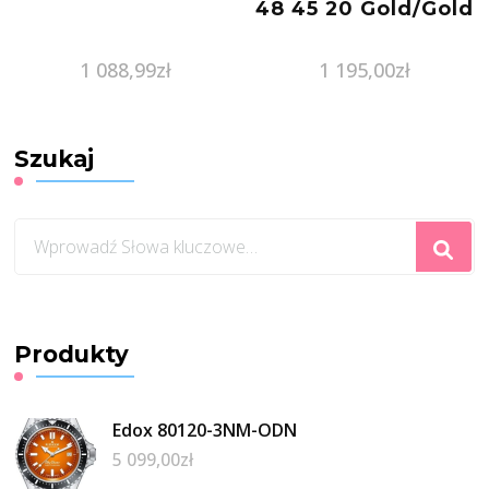
48 45 20 Gold/Gold
1 088,99
zł
1 195,00
zł
Szukaj
Szukasz
czegoś?
Produkty
Edox 80120-3NM-ODN
5 099,00
zł