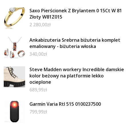
Saxo Pierścionek Z Brylantem 0 15Ct W 81
Złoty W81Z015
2 280,00
zł
Ankabizuteria Srebrna biżuteria komplet
emaliowany - biżuteria włoska
340,00
zł
Steve Madden workery Incredible damskie
kolor beżowy na platformie lekko
ocieplone
689,99
zł
Garmin Varia Rtl 515 0100237500
799,99
zł