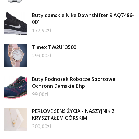
Buty damskie Nike Downshifter 9 AQ7486-
001
177,90
zł
Timex TW2U13500
299,00
zł
Buty Podnosek Robocze Sportowe
Ochronn Damskie Bhp
99,00
zł
PERLOVE SENS ŻYCIA - NASZYJNIK Z
KRYSZTAŁEM GÓRSKIM
300,00
zł