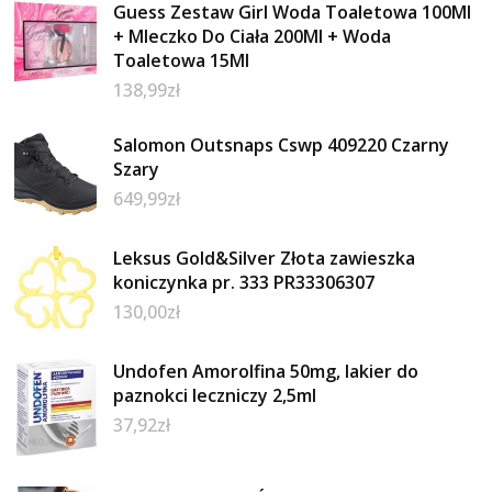
Guess Zestaw Girl Woda Toaletowa 100Ml
+ Mleczko Do Ciała 200Ml + Woda
Toaletowa 15Ml
138,99
zł
Salomon Outsnaps Cswp 409220 Czarny
Szary
649,99
zł
Leksus Gold&Silver Złota zawieszka
koniczynka pr. 333 PR33306307
130,00
zł
Undofen Amorolfina 50mg, lakier do
paznokci leczniczy 2,5ml
37,92
zł