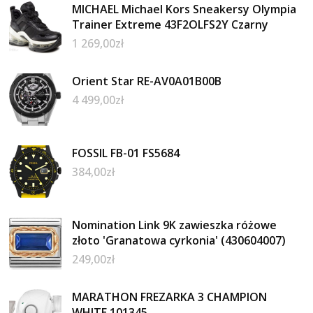
MICHAEL Michael Kors Sneakersy Olympia
Trainer Extreme 43F2OLFS2Y Czarny
1 269,00
zł
Orient Star RE-AV0A01B00B
4 499,00
zł
FOSSIL FB-01 FS5684
384,00
zł
Nomination Link 9K zawieszka różowe
złoto 'Granatowa cyrkonia' (430604007)
249,00
zł
MARATHON FREZARKA 3 CHAMPION
WHITE 101345