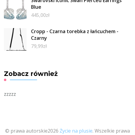
Swarovski Iconic Swan Pierced Earrings
Blue
445,00
zł
Cropp - Czarna torebka z łańcuchem -
Czarny
79,99
zł
Zobacz również
zzzzz
© prawa autorskie2026
Życie na plusie
. Wszelkie prawa