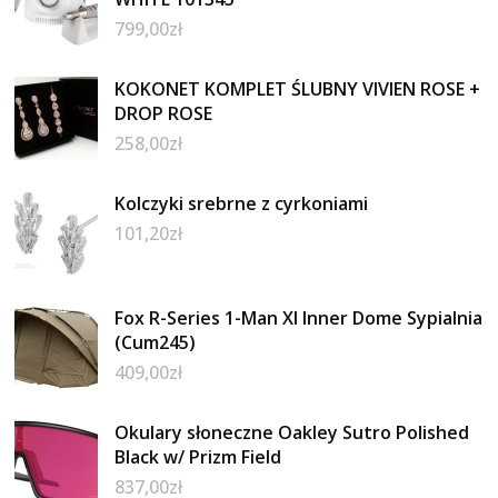
799,00
zł
KOKONET KOMPLET ŚLUBNY VIVIEN ROSE +
DROP ROSE
258,00
zł
Kolczyki srebrne z cyrkoniami
101,20
zł
Fox R-Series 1-Man Xl Inner Dome Sypialnia
(Cum245)
409,00
zł
Okulary słoneczne Oakley Sutro Polished
Black w/ Prizm Field
837,00
zł