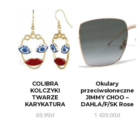
COLIBRA
Okulary
KOLCZYKI
przeciwsłoneczne
TWARZE
JIMMY CHOO –
KARYKATURA
DAHLA/F/SK Rose
5900601257047
Gold 000
69,99
zł
1 439,00
zł