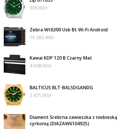
Lip 671033
936,00
zł
Zebra Wt6300 Usb Bt Wi-Fi Android
10 263,44
zł
Kawai KDP 120 B Czarny Mat
4 048,00
zł
BALTICUS BLT-BALSDGANDG
2 871,00
zł
Diament Srebrna zawieszka z niebieską
cyrkonią (DIAZAW6104925)