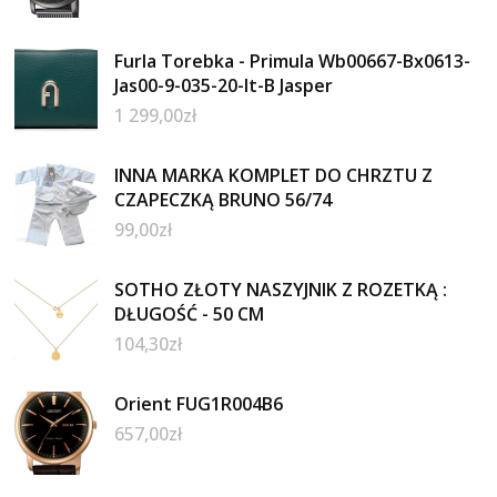
Furla Torebka - Primula Wb00667-Bx0613-
Jas00-9-035-20-It-B Jasper
1 299,00
zł
INNA MARKA KOMPLET DO CHRZTU Z
CZAPECZKĄ BRUNO 56/74
99,00
zł
SOTHO ZŁOTY NASZYJNIK Z ROZETKĄ :
DŁUGOŚĆ - 50 CM
104,30
zł
Orient FUG1R004B6
657,00
zł