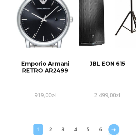
Emporio Armani
JBL EON 615
RETRO AR2499
919,00
zł
2 499,00
zł
→
1
2
3
4
5
6