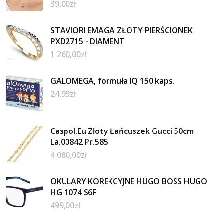
39,00
zł
STAVIORI EMAGA ZŁOTY PIERŚCIONEK
PXD2715 - DIAMENT
1 260,00
zł
GALOMEGA, formuła IQ 150 kaps.
24,99
zł
Caspol.Eu Złoty Łańcuszek Gucci 50cm
La.00842 Pr.585
4 080,00
zł
OKULARY KOREKCYJNE HUGO BOSS HUGO
HG 1074 S6F
499,00
zł