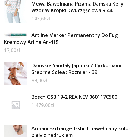
Mewa Bawełniana Piżama Damska Kelly
Wzór W Kropki Dwuczęściowa R.44
143,66
zł
Artline Marker Permanentny Do Fug
Kremowy Arline Ar-419
17,00
zł
Damskie Sandały Japonki Z Cyrkoniami
Srebrne Solea : Rozmiar - 39
89,00
zł
Bosch GSB 19-2 REA NEV 060117C500
1 479,00
zł
Armani Exchange t-shirt bawełniany kolor
biały z nadrukiem