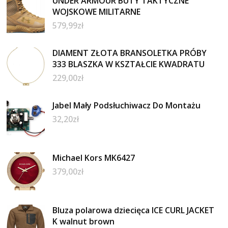
UNDER ARMOUR BUTY TAKTYCZNE
WOJSKOWE MILITARNE
579,99
zł
DIAMENT ZŁOTA BRANSOLETKA PRÓBY
333 BLASZKA W KSZTAŁCIE KWADRATU
229,00
zł
Jabel Mały Podsłuchiwacz Do Montażu
32,20
zł
Michael Kors MK6427
379,00
zł
Bluza polarowa dziecięca ICE CURL JACKET
K walnut brown