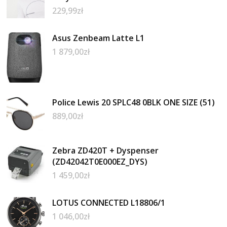
229,99
zł
Asus Zenbeam Latte L1
1 879,00
zł
Police Lewis 20 SPLC48 0BLK ONE SIZE (51)
889,00
zł
Zebra ZD420T + Dyspenser
(ZD42042T0E000EZ_DYS)
1 459,00
zł
LOTUS CONNECTED L18806/1
1 046,00
zł