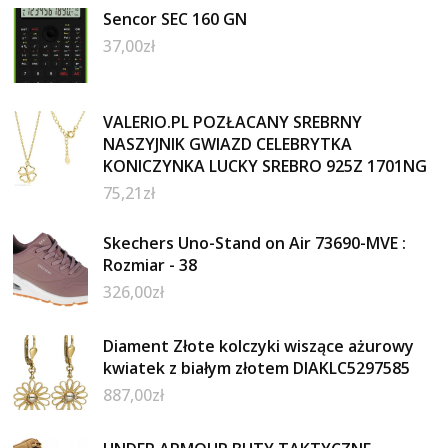
Sencor SEC 160 GN
37,00
zł
VALERIO.PL POZŁACANY SREBRNY
NASZYJNIK GWIAZD CELEBRYTKA
KONICZYNKA LUCKY SREBRO 925Z 1701NG
75,21
zł
Skechers Uno-Stand on Air 73690-MVE :
Rozmiar - 38
326,00
zł
Diament Złote kolczyki wiszące ażurowy
kwiatek z białym złotem DIAKLC5297585
887,00
zł