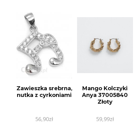
Zawieszka srebrna,
Mango Kolczyki
nutka z cyrkoniami
Anya 37005840
Złoty
56,90
zł
59,99
zł