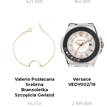
621,60
zł
402,99
zł
Valerio Pozłacana
Versace
Srebrna
VEDY002/19
Bransoletka
Szczęścia Gwiazd
Celebrytka Kółko
64,31
zł
2 699,00
zł
Circle Ring