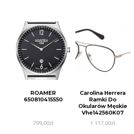
Cyrkonie Srebro
925 Z1456B_G
ROAMER
Carolina Herrera
650810415550
Ramki Do
Okularów Męskie
Vhe142560K07
Czarny Szary
799,00
zł
1 117,00
zł