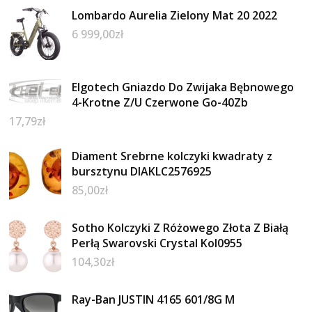
Lombardo Aurelia Zielony Mat 20 2022
6 999,00
zł
Elgotech Gniazdo Do Zwijaka Bębnowego
4-Krotne Z/U Czerwone Go-40Zb
17,79
zł
Diament Srebrne kolczyki kwadraty z
bursztynu DIAKLC2576925
85,00
zł
Sotho Kolczyki Z Różowego Złota Z Białą
Perłą Swarovski Crystal Kol0955
104,30
zł
Ray-Ban JUSTIN 4165 601/8G M