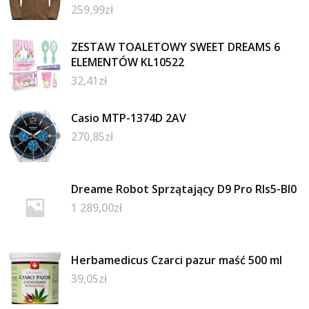
259,99
zł
ZESTAW TOALETOWY SWEET DREAMS 6
ELEMENTÓW KL10522
32,41
zł
Casio MTP-1374D 2AV
270,85
zł
Dreame Robot Sprzątający D9 Pro Rls5-Bl0
1 289,00
zł
Herbamedicus Czarci pazur maść 500 ml
39,05
zł