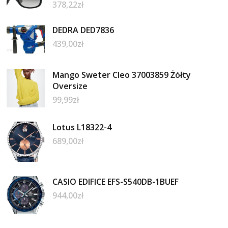
378,22
zł
DEDRA DED7836
439,00
zł
Mango Sweter Cleo 37003859 Żółty
Oversize
99,99
zł
Lotus L18322-4
689,00
zł
CASIO EDIFICE EFS-S540DB-1BUEF
944,00
zł