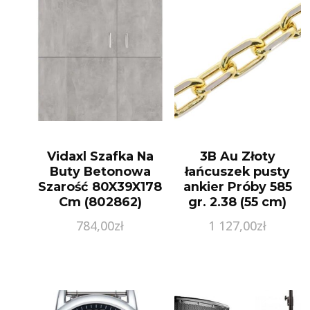
Vidaxl Szafka Na
3B Au Złoty
Buty Betonowa
łańcuszek pusty
Szarość 80X39X178
ankier Próby 585
Cm (802862)
gr. 2.38 (55 cm)
784,00
zł
1 127,00
zł