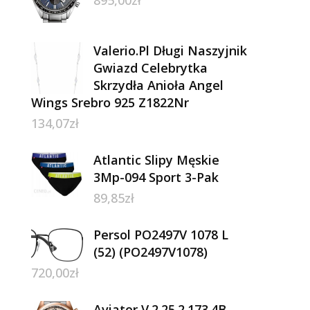
895,00
zł
Valerio.Pl Długi Naszyjnik
Gwiazd Celebrytka
Skrzydła Anioła Angel
Wings Srebro 925 Z1822Nr
134,07
zł
Atlantic Slipy Męskie
3Mp-094 Sport 3-Pak
89,85
zł
Persol PO2497V 1078 L
(52) (PO2497V1078)
720,00
zł
Aviator V.2.25.2.173.4B