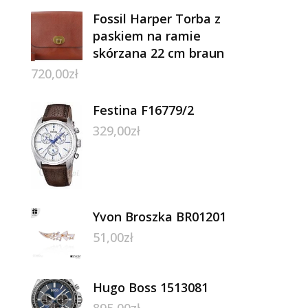
Fossil Harper Torba z
paskiem na ramie
skórzana 22 cm braun
720,00
zł
Festina F16779/2
329,00
zł
Yvon Broszka BR01201
51,00
zł
Hugo Boss 1513081