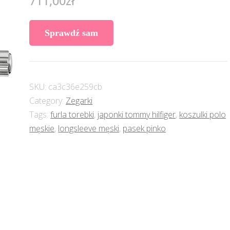
711,00
zł
Sprawdź sam
SKU:
ca3c36e259cb
Category:
Zegarki
Tags:
furla torebki
,
japonki tommy hilfiger
,
koszulki polo
męskie
,
longsleeve męski
,
pasek pinko