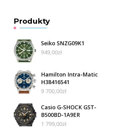
Produkty
Seiko SNZG09K1
949,00
zł
Hamilton Intra-Matic
H38416541
9 700,00
zł
Casio G-SHOCK GST-
B500BD-1A9ER
1 799,00
zł