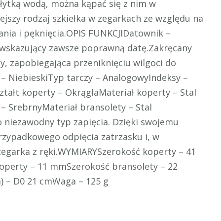
łytką wodą, można kąpać się z nim w
ejszy rodzaj szkiełka w zegarkach ze względu na
ania i pęknięcia.OPIS FUNKCJIDatownik –
wskazujący zawsze poprawną datę.Zakręcany
y, zapobiegająca przeniknięciu wilgoci do
– NiebieskiTyp tarczy – AnalogowyIndeksy –
tałt koperty – OkrągłaMateriał koperty – Stal
 SrebrnyMateriał bransolety – Stal
 niezawodny typ zapięcia. Dzięki swojemu
rzypadkowego odpięcia zatrzasku i, w
zegarka z ręki.WYMIARYSzerokość koperty – 41
erty – 11 mmSzerokość bransolety – 22
) – D0 21 cmWaga – 125 g