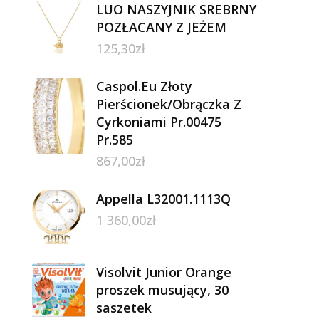
LUO NASZYJNIK SREBRNY
POZŁACANY Z JEŻEM
125,30
zł
Caspol.Eu Złoty
Pierścionek/Obrączka Z
Cyrkoniami Pr.00475
Pr.585
867,00
zł
Appella L32001.1113Q
1 360,00
zł
Visolvit Junior Orange
proszek musujący, 30
saszetek