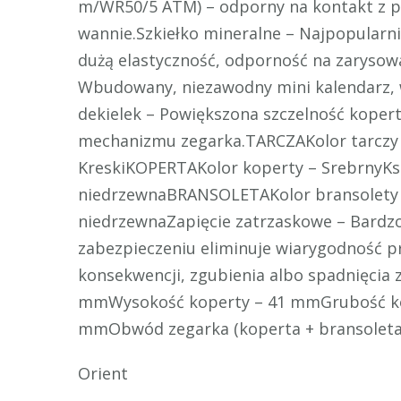
m/WR50/5 ATM) – odporny na kontakt z p
wannie.Szkiełko mineralne – Najpopularni
dużą elastyczność, odporność na zarysow
Wbudowany, niezawodny mini kalendarz, 
dekielek – Powiększona szczelność kopert
mechanizmu zegarka.TARCZAKolor tarczy 
KreskiKOPERTAKolor koperty – SrebrnyKsz
niedrzewnaBRANSOLETAKolor bransolety –
niedrzewnaZapięcie zatrzaskowe – Bardzo
zabezpieczeniu eliminuje wiarygodność p
konsekwencji, zgubienia albo spadnięcia 
mmWysokość koperty – 41 mmGrubość kop
mmObwód zegarka (koperta + bransoleta
Orient