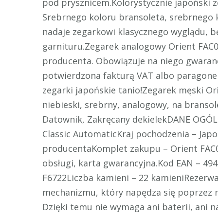
pod prysznicem.Kolorystycznie japoński 
Srebrnego koloru bransoleta, srebrnego k
nadaje zegarkowi klasycznego wyglądu, bę
garnituru.Zegarek analogowy Orient FAC
producenta. Obowiązuje na niego gwarancj
potwierdzona fakturą VAT albo paragone
zegarki japońskie tanio!Zegarek męski Or
niebieski, srebrny, analogowy, na brans
Datownik, Zakręcany dekielekDANE OGÓL
Classic AutomaticKraj pochodzenia – Jap
producentaKomplet zakupu – Orient FAC05
obsługi, karta gwarancyjna.Kod EAN – 4
F6722Liczba kamieni – 22 kamieniRezerw
mechanizmu, który napędza się poprzez r
Dzięki temu nie wymaga ani baterii, ani 