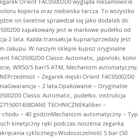
zegarek Orient FAC05002D0 wygląda niesamowicie.
oloru koperta oraz niebieska tarcza. To wszystko
dzie on świetnie sprawdzał się jako dodatek do
05002D0 zapakowany jest w markowe pudełko od
a 2 lata. Każda transakcja kupna/sprzedaży jest
m zakupu. W naszym sklepie kupisz oryginalne
ient FAC05002D0 Classic Automatic, japoński, kolor
olecie, WR50/5 bar/5 ATM, Mechanizm automatyczny,
NEPrzedmiot – Zegarek męski Orient FAC05002D0
oniaGwarancja – 2 lata.Opakowanie – Oryginalne
002D0 Classic Automatic, pudełko, instrukcja
942715001438DANE TECHNICZNEKaliber –
a chodu – 40 godzinMechanizm automatyczny – Typ
uch kinetyczny ręki podczas noszenia zegarka.
nakręcania cyklicznego.Wodoszczelność 5 bar (50