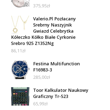
375,95
zł
Valerio.Pl Pozłacany
Srebrny Naszyjnik
Gwiazd Celebrytka
Kółeczko Kółko Białe Cyrkonie
Srebro 925 Z1352Ng
86,11
zł
Festina Multifunction
F16983-3
285,00
zł
Toor Kalkulator Naukowy
Graficzny Tr-523
65,99
zł