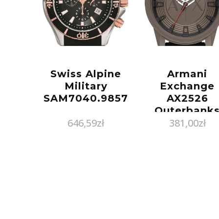
Swiss Alpine
Armani
Military
Exchange
SAM7040.9857
AX2526
Outerbank
646,59
zł
381,00
zł