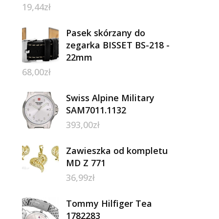
19,44
zł
Pasek skórzany do
zegarka BISSET BS-218 -
22mm
68,00
zł
Swiss Alpine Military
SAM7011.1132
393,00
zł
Zawieszka od kompletu
MD Z 771
36,99
zł
Tommy Hilfiger Tea
1782283