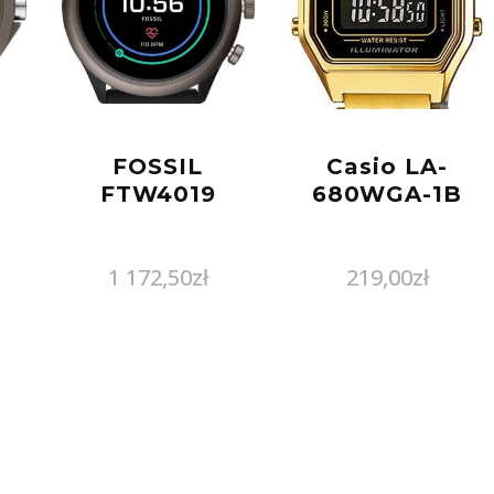
FOSSIL
Casio LA-
FTW4019
680WGA-1B
s
1 172,50
zł
219,00
zł