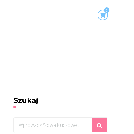
0
Szukaj
Szukasz
czegoś?