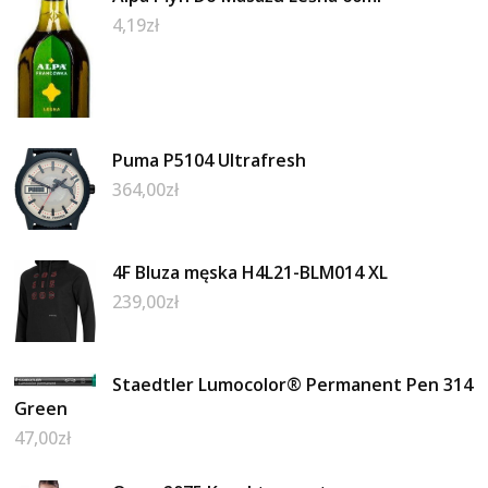
4,19
zł
Puma P5104 Ultrafresh
364,00
zł
4F Bluza męska H4L21-BLM014 XL
239,00
zł
Staedtler Lumocolor® Permanent Pen 314
Green
47,00
zł