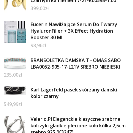
czarnym kamieniem 7-21-K00593-1.00
399,00
zł
Eucerin Nawilżające Serum Do Twarzy
HyaluronFiller + 3X Effect Hydration
Booster 30 Ml
98,96
zł
BRANSOLETKA DAMSKA THOMAS SABO
LBA0052-905-17-L21V SREBRO NIEBIESKI
235,00
zł
Karl Lagerfeld pasek skórzany damski
kolor czarny
549,99
zł
Valerio.Pl Eleganckie klasyczne srebrne
kolczyki gładkie plecione koła kółka 2,5cm
srebro 925 (K3247)