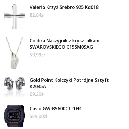
Valerio Krzyż Srebro 925 Kd018
82,84
zł
Colibra Naszyjnik z kryształkami
SWAROVSKIEGO C15SM09AG
59,99
zł
Gold Point Kolczyki Potrójne Sztyft
K2045A
69,29
zł
Casio GW-B5600CT-1ER
559,00
zł