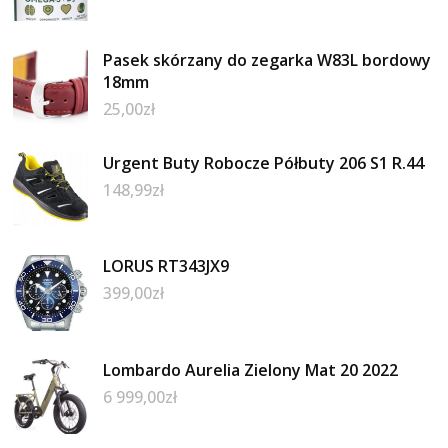
Pasek skórzany do zegarka W83L bordowy
18mm
25,00
zł
Urgent Buty Robocze Półbuty 206 S1 R.44
148,99
zł
LORUS RT343JX9
399,00
zł
Lombardo Aurelia Zielony Mat 20 2022
6 999,00
zł