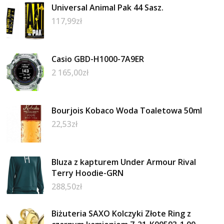
Universal Animal Pak 44 Sasz.
117,99
zł
Casio GBD-H1000-7A9ER
2 165,00
zł
Bourjois Kobaco Woda Toaletowa 50ml
22,53
zł
Bluza z kapturem Under Armour Rival
Terry Hoodie-GRN
288,50
zł
Biżuteria SAXO Kolczyki Złote Ring z