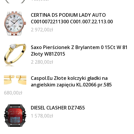
CERTINA DS PODIUM LADY AUTO
C0010072211300 C001.007.22.113.00
2 972,00
zł
Saxo Pierścionek Z Brylantem 0 15Ct W 81
Złoty W81Z015
2 280,00
zł
Caspol.Eu Złote kolczyki gładki na
angielskim zapięciu KL.02066 pr.585
680,00
zł
DIESEL CLASHER DZ7455
1 578,00
zł