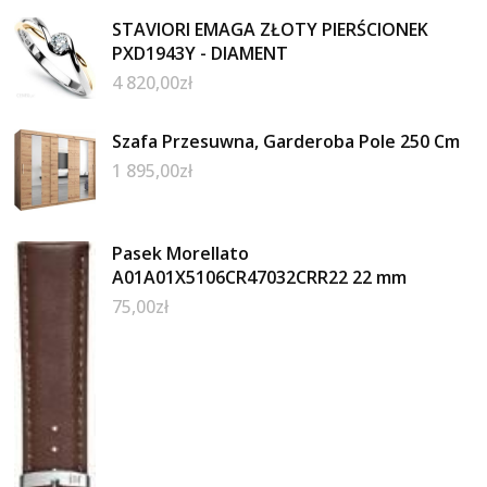
STAVIORI EMAGA ZŁOTY PIERŚCIONEK
PXD1943Y - DIAMENT
4 820,00
zł
Szafa Przesuwna, Garderoba Pole 250 Cm
1 895,00
zł
Pasek Morellato
A01A01X5106CR47032CRR22 22 mm
75,00
zł