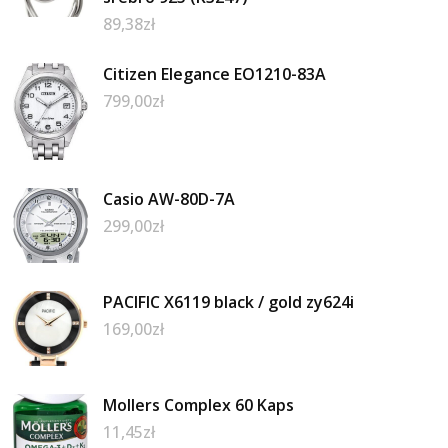
89,38
zł
Citizen Elegance EO1210-83A
799,00
zł
Casio AW-80D-7A
299,00
zł
PACIFIC X6119 black / gold zy624i
169,00
zł
Mollers Complex 60 Kaps
11,45
zł