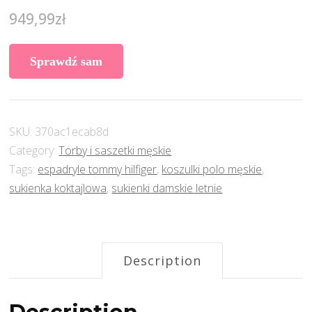
949,99
zł
Sprawdź sam
SKU:
370ac1ecab8d
Category:
Torby i saszetki męskie
Tags:
espadryle tommy hilfiger
,
koszulki polo męskie
,
sukienka koktajlowa
,
sukienki damskie letnie
Description