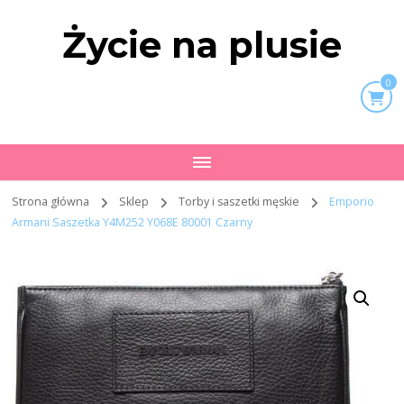
Życie na plusie
0
Strona główna
Sklep
Torby i saszetki męskie
Emporio
Armani Saszetka Y4M252 Y068E 80001 Czarny