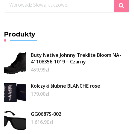
Szukasz
czegoś?
Produkty
Buty Native Johnny Treklite Bloom NA-
41108356-1019 – Czarny
459,99
zł
Kolczyki ślubne BLANCHE rose
179,00
zł
GG0687S-002
1 616,90
zł