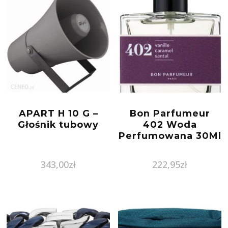
APART H 10 G –
Bon Parfumeur
Głośnik tubowy
402 Woda
Perfumowana 30Ml
343,00
zł
222,95
zł