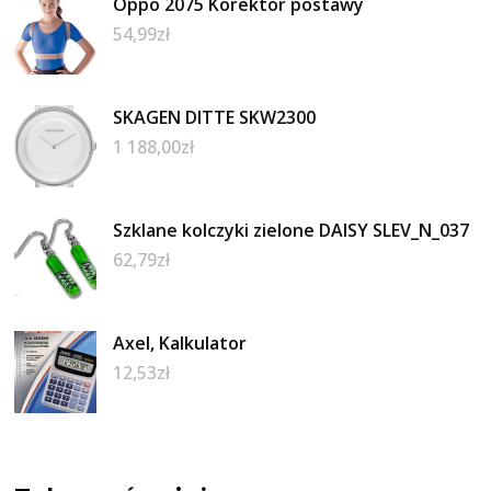
Oppo 2075 Korektor postawy
54,99
zł
SKAGEN DITTE SKW2300
1 188,00
zł
Szklane kolczyki zielone DAISY SLEV_N_037
62,79
zł
Axel, Kalkulator
12,53
zł