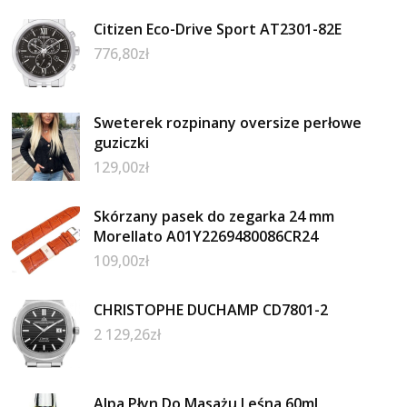
Citizen Eco-Drive Sport AT2301-82E
776,80
zł
Sweterek rozpinany oversize perłowe
guziczki
129,00
zł
Skórzany pasek do zegarka 24 mm
Morellato A01Y2269480086CR24
109,00
zł
CHRISTOPHE DUCHAMP CD7801-2
2 129,26
zł
Alpa Płyn Do Masażu Leśna 60ml