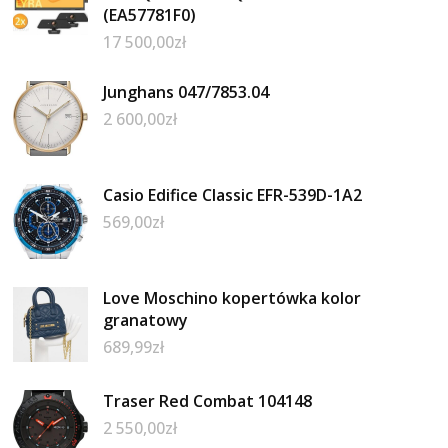
(EA57781F0)
17 500,00
zł
Junghans 047/7853.04
2 600,00
zł
Casio Edifice Classic EFR-539D-1A2
569,00
zł
Love Moschino kopertówka kolor
granatowy
689,99
zł
Traser Red Combat 104148
2 550,00
zł