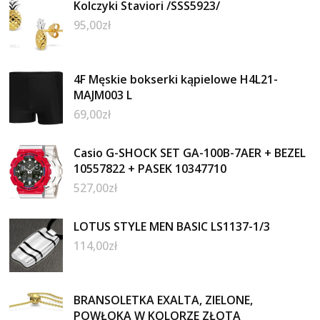
Kolczyki Staviori /SSS5923/
95,00
zł
4F Męskie bokserki kąpielowe H4L21-
MAJM003 L
69,00
zł
Casio G-SHOCK SET GA-100B-7AER + BEZEL
10557822 + PASEK 10347710
527,00
zł
LOTUS STYLE MEN BASIC LS1137-1/3
114,00
zł
BRANSOLETKA EXALTA, ZIELONE,
POWŁOKA W KOLORZE ZŁOTA