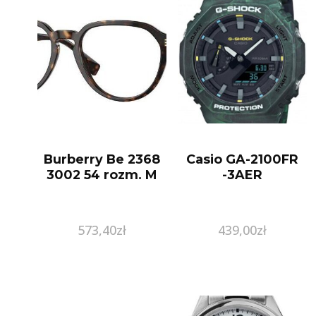
Burberry Be 2368
Casio GA-2100FR
3002 54 rozm. M
-3AER
573,40
zł
439,00
zł