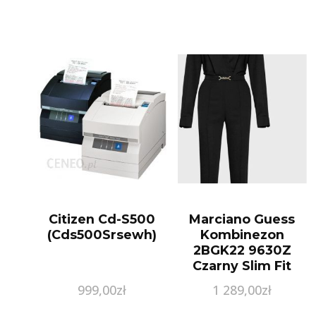
Citizen Cd-S500
Marciano Guess
(Cds500Srsewh)
Kombinezon
2BGK22 9630Z
Czarny Slim Fit
999,00
zł
1 289,00
zł