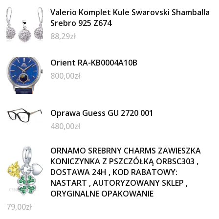
Valerio Komplet Kule Swarovski Shamballa
Srebro 925 Z674
88,29
zł
Orient RA-KB0004A10B
800,00
zł
Oprawa Guess GU 2720 001
480,00
zł
ORNAMO SREBRNY CHARMS ZAWIESZKA
KONICZYNKA Z PSZCZÓŁKĄ ORBSC303 ,
DOSTAWA 24H , KOD RABATOWY:
NASTART , AUTORYZOWANY SKLEP ,
ORYGINALNE OPAKOWANIE
79,00
zł