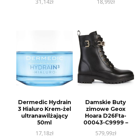
31,14
zł
18,99
zł
Dermedic Hydrain
Damskie Buty
3 Hialuro Krem-żel
zimowe Geox
ultranawilżający
Hoara D26Fta-
50ml
00043-C9999 –
Czarny
17,18
zł
579,99
zł