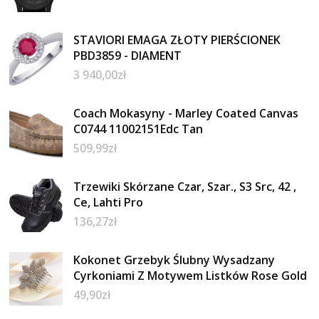
STAVIORI EMAGA ZŁOTY PIERŚCIONEK
PBD3859 - DIAMENT
3 940,00
zł
Coach Mokasyny - Marley Coated Canvas
C0744 11002151Edc Tan
509,99
zł
Trzewiki Skórzane Czar, Szar., S3 Src, 42 ,
Ce, Lahti Pro
136,27
zł
Kokonet Grzebyk Ślubny Wysadzany
Cyrkoniami Z Motywem Listków Rose Gold
49,90
zł