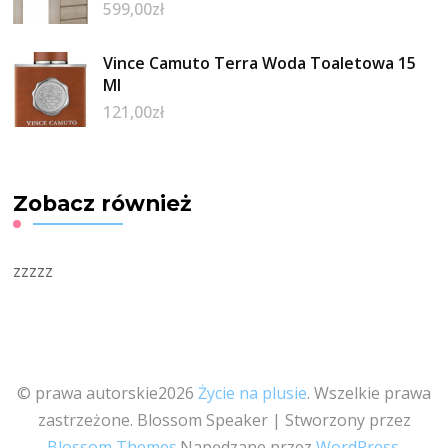
599,00
zł
Vince Camuto Terra Woda Toaletowa 15
Ml
121,00
zł
Zobacz również
zzzzz
© prawa autorskie2026
Życie na plusie
. Wszelkie prawa
zastrzeżone.
Blossom Speaker | Stworzony przez
Blossom Themes
.Napędzane przez
WordPress
.