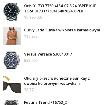
Oris 01 733 7730 4154-07 8 24 05PEB KUP
TERA 01733773041540782405PEB
10 990,00
zł
Curvy Lady Tunika w kolorze karmelowym
117,95
zł
Versus Versace S30040017
583,00
zł
Okulary przeciwsłoneczne Sun Ray z
dwoma kolorowymi wstawkami
38,77
zł
Festina Trend F16752_2