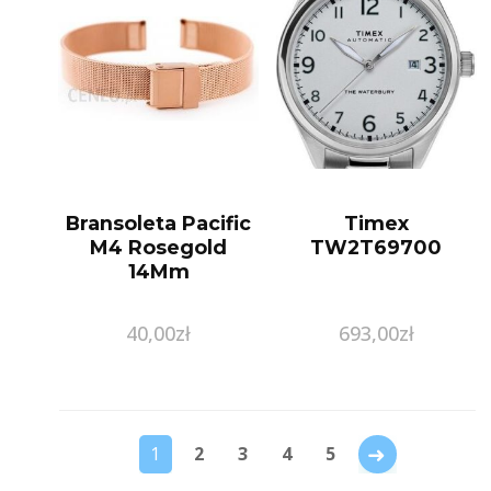
Bransoleta Pacific
Timex
M4 Rosegold
TW2T69700
14Mm
40,00
zł
693,00
zł
→
1
2
3
4
5