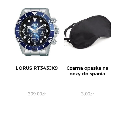
LORUS RT343JX9
Czarna opaska na
oczy do spania
399,00
zł
3,00
zł