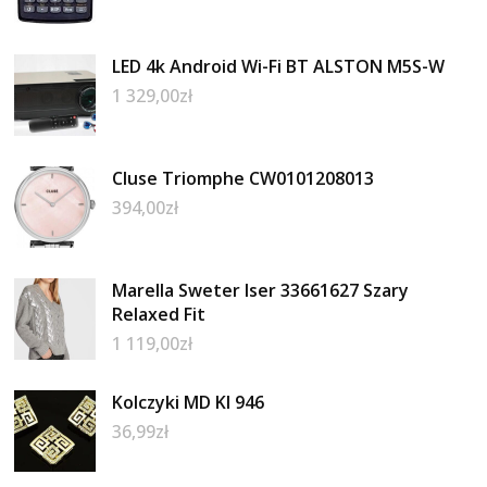
LED 4k Android Wi-Fi BT ALSTON M5S-W
1 329,00
zł
Cluse Triomphe CW0101208013
394,00
zł
Marella Sweter Iser 33661627 Szary
Relaxed Fit
1 119,00
zł
Kolczyki MD KI 946
36,99
zł