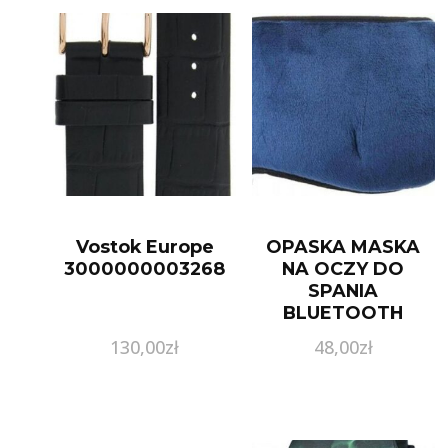
Vostok Europe
OPASKA MASKA
3000000003268
NA OCZY DO
SPANIA
BLUETOOTH
SŁUCHAWKI
130,00
zł
48,00
zł