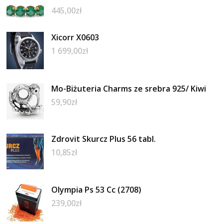
445,00
zł
Xicorr X0603
1 699,00
zł
Mo-Biżuteria Charms ze srebra 925/ Kiwi
59,90
zł
Zdrovit Skurcz Plus 56 tabl.
10,85
zł
Olympia Ps 53 Cc (2708)
239,00
zł