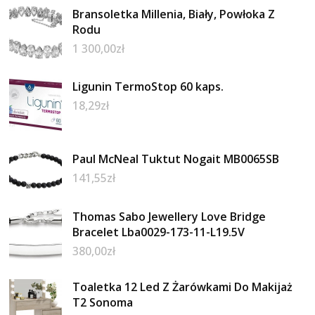
Bransoletka Millenia, Biały, Powłoka Z
Rodu
1 300,00
zł
Ligunin TermoStop 60 kaps.
18,29
zł
Paul McNeal Tuktut Nogait MB0065SB
141,55
zł
Thomas Sabo Jewellery Love Bridge
Bracelet Lba0029-173-11-L19.5V
380,00
zł
Toaletka 12 Led Z Żarówkami Do Makijaż
T2 Sonoma