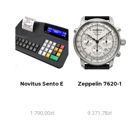
Novitus Sento E
Zeppelin 7620-1
1 790,00
zł
9 371,78
zł