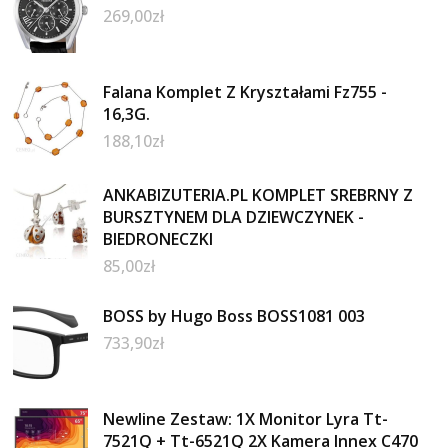
269,00
zł
Falana Komplet Z Kryształami Fz755 -
16,3G.
188,10
zł
ANKABIZUTERIA.PL KOMPLET SREBRNY Z
BURSZTYNEM DLA DZIEWCZYNEK -
BIEDRONECZKI
85,00
zł
BOSS by Hugo Boss BOSS1081 003
733,90
zł
Newline Zestaw: 1X Monitor Lyra Tt-
7521Q + Tt-6521Q 2X Kamera Innex C470