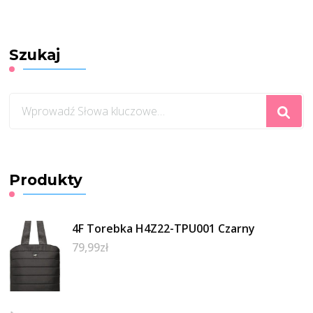
Szukaj
Szukasz
czegoś?
Produkty
4F Torebka H4Z22-TPU001 Czarny
79,99
zł