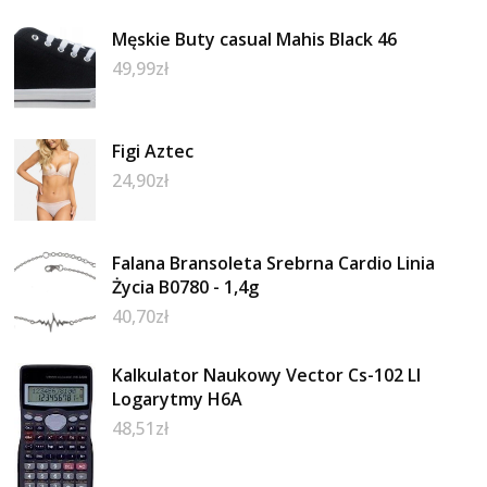
Męskie Buty casual Mahis Black 46
49,99
zł
Figi Aztec
24,90
zł
Falana Bransoleta Srebrna Cardio Linia
Życia B0780 - 1,4g
40,70
zł
Kalkulator Naukowy Vector Cs-102 Ll
Logarytmy H6A
48,51
zł