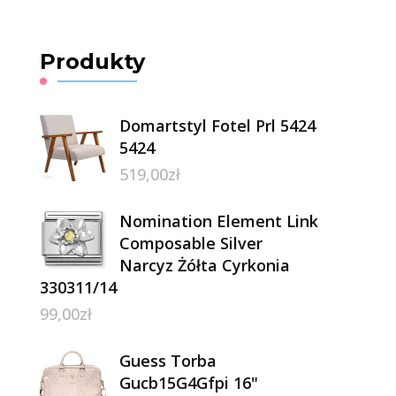
Produkty
Domartstyl Fotel Prl 5424
5424
519,00
zł
Nomination Element Link
Composable Silver
Narcyz Żółta Cyrkonia
330311/14
99,00
zł
Guess Torba
Gucb15G4Gfpi 16"