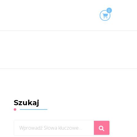
0
Szukaj
Szukasz
czegoś?