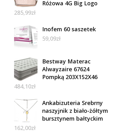
Różowa 4G Big Logo
285,99
zł
Inofem 60 saszetek
59,09
zł
Bestway Materac
Alwayzaire 67624
Pompką 203X152X46
484,10
zł
Ankabizuteria Srebrny
naszyjnik z biało-żółtym
bursztynem bałtyckim
162,00
zł