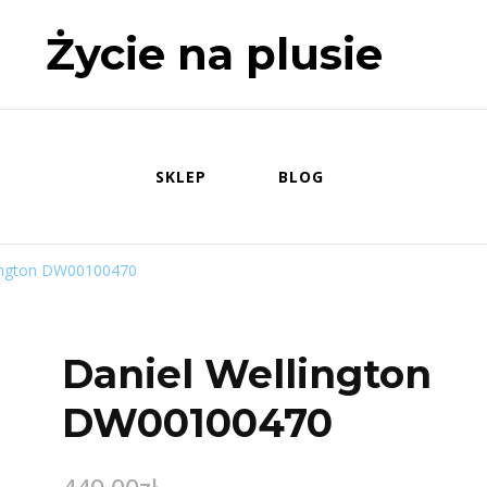
Życie na plusie
SKLEP
BLOG
lington DW00100470
Daniel Wellington
DW00100470