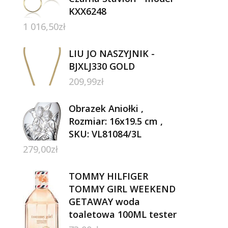
KXX6248
1 016,50
zł
LIU JO NASZYJNIK -
BJXLJ330 GOLD
209,99
zł
Obrazek Aniołki ,
Rozmiar: 16x19.5 cm ,
SKU: VL81084/3L
279,00
zł
TOMMY HILFIGER
TOMMY GIRL WEEKEND
GETAWAY woda
toaletowa 100ML tester