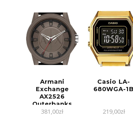
Armani
Casio LA-
Exchange
680WGA-1
AX2526
Outerbanks
381,00
zł
219,00
zł