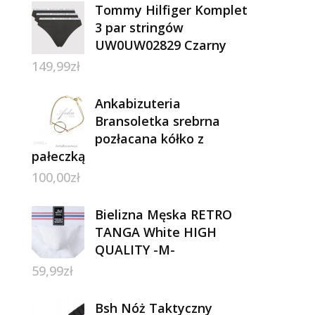
Tommy Hilfiger Komplet
3 par stringów
UW0UW02829 Czarny
149,99
zł
Ankabizuteria
Bransoletka srebrna
pozłacana kółko z
pałeczką
100,00
zł
Bielizna Męska RETRO
TANGA White HIGH
QUALITY -M-
59,99
zł
Bsh Nóż Taktyczny