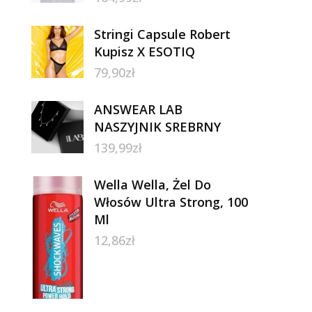
Stringi Capsule Robert
Kupisz X ESOTIQ
79,90
zł
ANSWEAR LAB
NASZYJNIK SREBRNY
139,99
zł
Wella Wella, Żel Do
Włosów Ultra Strong, 100
Ml
12,86
zł