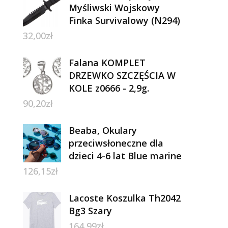
Myśliwski Wojskowy
Finka Survivalowy (N294)
32,00
zł
Falana KOMPLET
DRZEWKO SZCZĘŚCIA W
KOLE z0666 - 2,9g.
90,20
zł
Beaba, Okulary
przeciwsłoneczne dla
dzieci 4-6 lat Blue marine
126,15
zł
Lacoste Koszulka Th2042
Bg3 Szary
164,99
zł