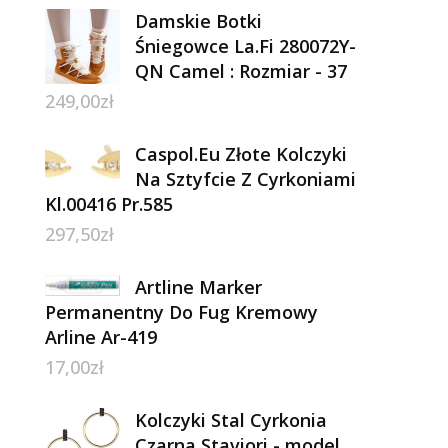
Damskie Botki
Śniegowce La.Fi 280072Y-
QN Camel : Rozmiar - 37
249,00
zł
Caspol.Eu Złote Kolczyki
Na Sztyfcie Z Cyrkoniami
Kl.00416 Pr.585
297,50
zł
Artline Marker
Permanentny Do Fug Kremowy
Arline Ar-419
17,00
zł
Kolczyki Stal Cyrkonia
Czarna Staviori - model