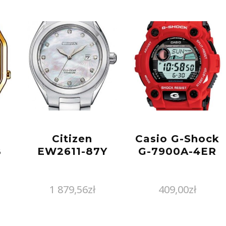
Citizen
Casio G-Shock
B
EW2611-87Y
G-7900A-4ER
1 879,56
zł
409,00
zł