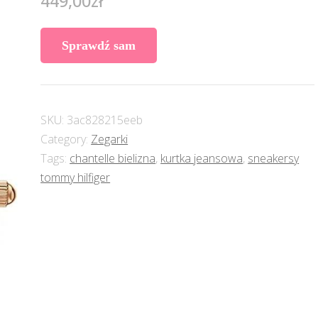
449,00
zł
Sprawdź sam
SKU:
3ac828215eeb
Category:
Zegarki
Tags:
chantelle bielizna
,
kurtka jeansowa
,
sneakersy
tommy hilfiger