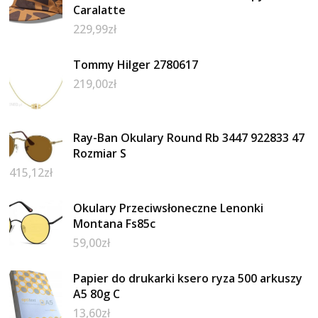
Caralatte
229,99
zł
Tommy Hilfiger 2780617
219,00
zł
Ray-Ban Okulary Round Rb 3447 922833 47
Rozmiar S
415,12
zł
Okulary Przeciwsłoneczne Lenonki
Montana Fs85c
59,00
zł
Papier do drukarki ksero ryza 500 arkuszy
A5 80g C
13,60
zł