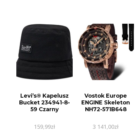
Levi’s® Kapelusz
Vostok Europe
Bucket 234941-8-
ENGINE Skeleton
59 Czarny
NH72-571B648
159,99
zł
3 141,00
zł