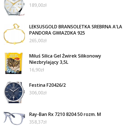
189,00
zł
LEKSUSGOLD BRANSOLETKA SREBRNA A'LA
PANDORA GWIAZDKA 925
265,00
zł
Miluś Silica Gel Żwirek Silikonowy
Niezbrylający 3,5L
16,90
zł
Festina F20426/2
306,00
zł
Ray-Ban Rx 7210 8204 50 rozm. M
358,37
zł