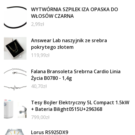
WYTWÓRNIA SZPILEK IZA OPASKA DO
WŁOSÓW CZARNA
2,99
zł
Answear Lab naszyjnik ze srebra
pokrytego złotem
119,99
zł
Falana Bransoleta Srebrna Cardio Linia
Życia B0780 - 1,4g
40,70
zł
Tesy Bojler Elektryczny 5L Compact 1.5kW
+ Bateria Bilight0515U+296368
799,00
zł
Lorus RS925DX9