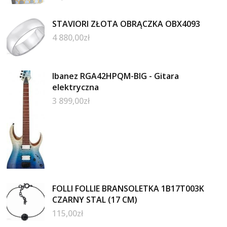
STAVIORI ZŁOTA OBRĄCZKA OBX4093
4 880,00
zł
Ibanez RGA42HPQM-BIG - Gitara
elektryczna
3 899,00
zł
FOLLI FOLLIE BRANSOLETKA 1B17T003K
CZARNY STAL (17 CM)
115,00
zł