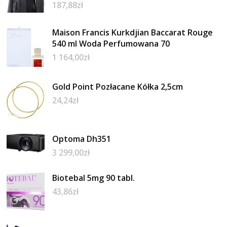
187,88
zł
Maison Francis Kurkdjian Baccarat Rouge
540 ml Woda Perfumowana 70
1 164,00
zł
Gold Point Pozłacane Kółka 2,5cm
24,24
zł
Optoma Dh351
3 299,00
zł
Biotebal 5mg 90 tabl.
43,86
zł