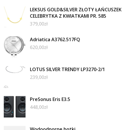
LEKSUS GOLD&SILVER ZŁOTY ŁAŃCUSZEK
CELEBRYTKA Z KWIATKAMI PR. 585
379,00
zł
Adriatica A3762.517FQ
620,00
zł
LOTUS SILVER TRENDY LP3270-2/1
239,00
zł
PreSonus Eris E3.5
448,00
zł
Wodoodporne botki