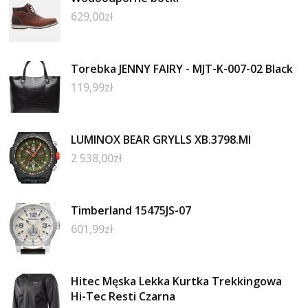
629,00
zł
Torebka JENNY FAIRY - MJT-K-007-02 Black
119,99
zł
LUMINOX BEAR GRYLLS XB.3798.MI
2 538,00
zł
Timberland 15475JS-07
601,99
zł
Hitec Męska Lekka Kurtka Trekkingowa
Hi-Tec Resti Czarna