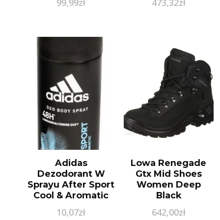
99,99
zł
473,32
zł
Adidas
Lowa Renegade
Dezodorant W
Gtx Mid Shoes
Sprayu After Sport
Women Deep
Cool & Aromatic
Black
Deo Body Spray
10,07
zł
642,00
zł
150Ml