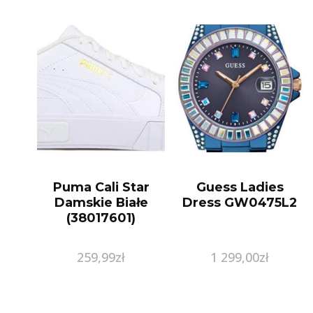
Puma Cali Star
Guess Ladies
Damskie Białe
Dress GW0475L2
(38017601)
259,99
zł
1 299,00
zł