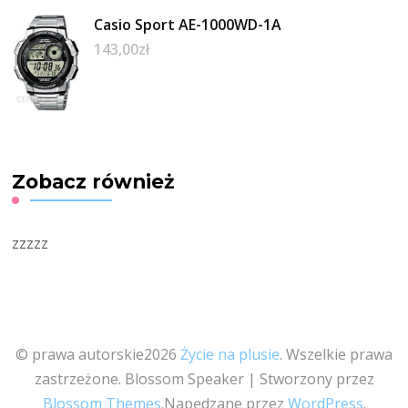
Casio Sport AE-1000WD-1A
143,00
zł
Zobacz również
zzzzz
© prawa autorskie2026
Życie na plusie
. Wszelkie prawa
zastrzeżone.
Blossom Speaker | Stworzony przez
Blossom Themes
.Napędzane przez
WordPress
.