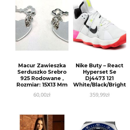
Macur Zawieszka
Nike Buty – React
Serduszko Srebro
Hyperset Se
925 Rodowane ,
Dj4473 121
Rozmiar: 15X13 Mm
White/Black/Bright
Waga: 2.06 G Sku:
Crimson
60,00
zł
359,99
zł
(MP042SR)