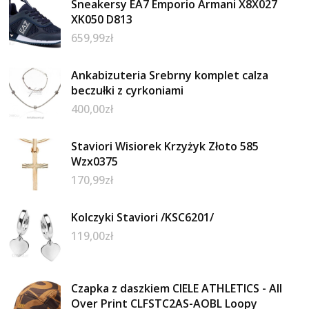
Sneakersy EA7 Emporio Armani X8X027
XK050 D813
659,99
zł
Ankabizuteria Srebrny komplet calza
beczułki z cyrkoniami
400,00
zł
Staviori Wisiorek Krzyżyk Złoto 585
Wzx0375
170,99
zł
Kolczyki Staviori /KSC6201/
119,00
zł
Czapka z daszkiem CIELE ATHLETICS - All
Over Print CLFSTC2AS-AOBL Loopy