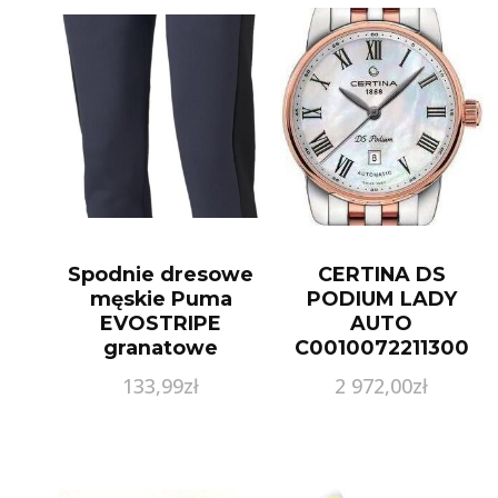
Spodnie dresowe
CERTINA DS
męskie Puma
PODIUM LADY
EVOSTRIPE
AUTO
granatowe
C0010072211300
84740443
C001.007.22.113.00
133,99
zł
2 972,00
zł