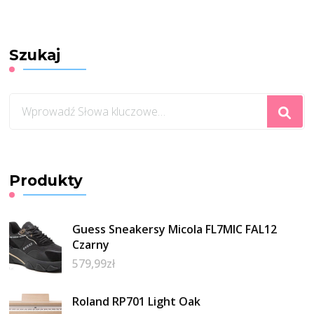
Szukaj
Szukasz
czegoś?
Produkty
Guess Sneakersy Micola FL7MIC FAL12
Czarny
579,99
zł
Roland RP701 Light Oak