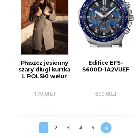
Płaszcz jesienny
Edifice EFS-
szary długi kurtka
S600D-1A2VUEF
L POLSKI welur
179,00
zł
699,00
zł
→
1
2
3
4
5