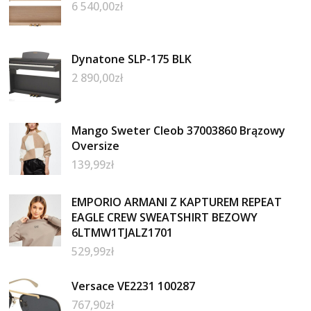
6 540,00
zł
Dynatone SLP-175 BLK
2 890,00
zł
Mango Sweter Cleob 37003860 Brązowy
Oversize
139,99
zł
EMPORIO ARMANI Z KAPTUREM REPEAT
EAGLE CREW SWEATSHIRT BEZOWY
6LTMW1TJALZ1701
529,99
zł
Versace VE2231 100287
767,90
zł