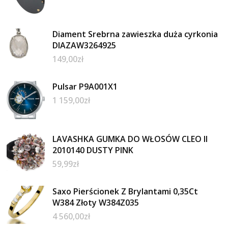
Diament Srebrna zawieszka duża cyrkonia
DIAZAW3264925
149,00
zł
Pulsar P9A001X1
1 159,00
zł
LAVASHKA GUMKA DO WŁOSÓW CLEO II
2010140 DUSTY PINK
59,99
zł
Saxo Pierścionek Z Brylantami 0,35Ct
W384 Złoty W384Z035
4 560,00
zł