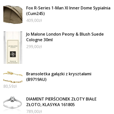
Fox R-Series 1-Man Xl Inner Dome Sypialnia
(Cum245)
409,00
zł
Jo Malone London Peony & Blush Suede
Cologne 30ml
299,00
zł
Bransoletka gałązki z kryształami
(B9719AU)
80,59
zł
DIAMENT PIERŚCIONEK ZŁOTY BIAŁE
ZŁOTO, KLASYKA 161805
789,00
zł