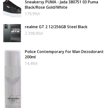
Sneakersy PUMA - Jada 380751 03 Puma
Black/Rose Gold/White
179,99
zł
realme GT 2 12/256GB Steel Black
2 398,00
zł
Police Contemporary For Man Dezodorant
200ml
14,49
zł