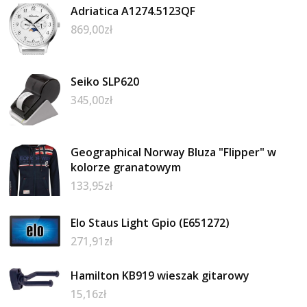
Adriatica A1274.5123QF
869,00
zł
Seiko SLP620
345,00
zł
Geographical Norway Bluza "Flipper" w
kolorze granatowym
133,95
zł
Elo Staus Light Gpio (E651272)
271,91
zł
Hamilton KB919 wieszak gitarowy
15,16
zł