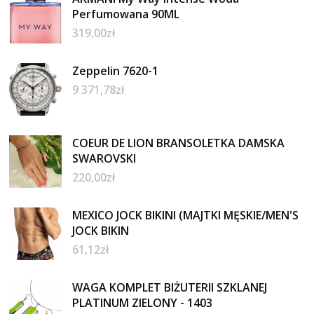
Perfumowana 90ML
319,00
zł
Zeppelin 7620-1
9 371,78
zł
COEUR DE LION BRANSOLETKA DAMSKA
SWAROVSKI
220,00
zł
MEXICO JOCK BIKINI (MAJTKI MĘSKIE/MEN'S
JOCK BIKIN
61,12
zł
WAGA KOMPLET BIŻUTERII SZKLANEJ
PLATINUM ZIELONY - 1403