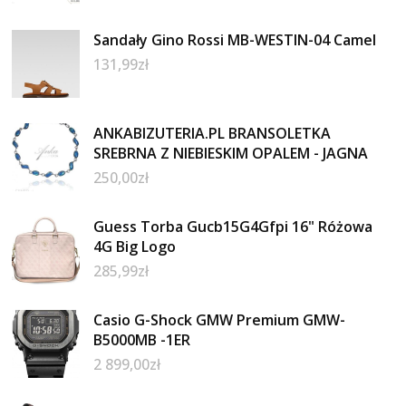
Sandały Gino Rossi MB-WESTIN-04 Camel
131,99
zł
ANKABIZUTERIA.PL BRANSOLETKA
SREBRNA Z NIEBIESKIM OPALEM - JAGNA
250,00
zł
Guess Torba Gucb15G4Gfpi 16" Różowa
4G Big Logo
285,99
zł
Casio G-Shock GMW Premium GMW-
B5000MB -1ER
2 899,00
zł