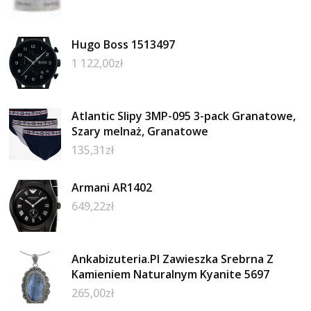
Hugo Boss 1513497
1 122,00
zł
Atlantic Slipy 3MP-095 3-pack Granatowe,
Szary melnaż, Granatowe
135,31
zł
Armani AR1402
649,22
zł
Ankabizuteria.Pl Zawieszka Srebrna Z
Kamieniem Naturalnym Kyanite 5697
265,00
zł