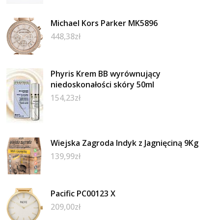
Michael Kors Parker MK5896
448,38
zł
Phyris Krem BB wyrównujący
niedoskonałości skóry 50ml
154,23
zł
Wiejska Zagroda Indyk z Jagnięciną 9Kg
139,99
zł
Pacific PC00123 X
209,00
zł