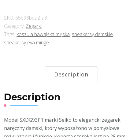
SKU:
65d93bda2fa3
Category:
Zegarki
Tags:
koszula hawajska męska
,
sneakersy damskie
,
sneakersy eva minge
Description
Description
Model SXDG93P1 marki Seiko to elegancki zegarek
naręczny damski, który wyposażono w pomysłowe
rozwiązania i funkcje. Koperta szeroka jest na 28 mm