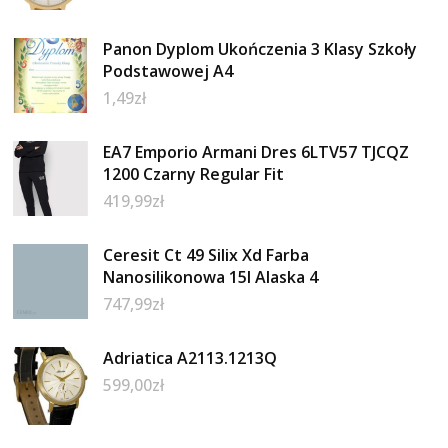
Panon Dyplom Ukończenia 3 Klasy Szkoły
Podstawowej A4
1,49
zł
EA7 Emporio Armani Dres 6LTV57 TJCQZ
1200 Czarny Regular Fit
419,99
zł
Ceresit Ct 49 Silix Xd Farba
Nanosilikonowa 15l Alaska 4
747,99
zł
Adriatica A2113.1213Q
599,00
zł