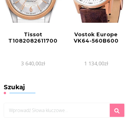
Tissot
Vostok Europe
T1082082611700
VK64-560B600
3 640,00
zł
1 134,00
zł
Szukaj
Szukasz
czegoś?