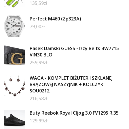
135,59
zł
Perfect M460 (Zp323A)
79,00
zł
Pasek Damski GUESS - Izzy Belts BW7715
VIN30 BLO
259,99
zł
WAGA - KOMPLET BIŻUTERII SZKLANEJ
BRĄZOWEJ NASZYJNIK + KOLCZYKI
SOU0212
216,58
zł
Buty Reebok Royal Cljog 3.0 FV1295 R.35
129,99
zł