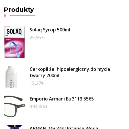
Produkty
Solaq Syrop 500ml
25,95
zł
Cerkopil żel hipoalergiczny do mycia
twarzy 200ml
15,27
zł
Emporio Armani Ea 3113 5565
394,00
zł
ARMANI My Way Intense Woda