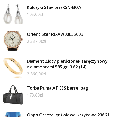
Kolczyki Staviori /KSN4307/
105,00
zł
Orient Star RE-AW0003S00B
2 337,00
zł
Diament Złoty pierścionek zaręczynowy
z diamentami 585 gr. 3.62 (14)
2 860,00
zł
Torba Puma AT ESS barrel bag
173,60
zł
Oppo Orteza lędźwiowo-krzyżowa 2366 L