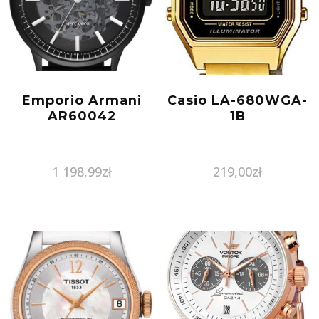
Emporio Armani
Casio LA-680WGA-
AR60042
1B
1 198,99
zł
219,00
zł