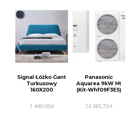
Signal Łóżko Gant
Panasonic
Turkusowy
Aquarea 9kW Ht
160X200
(Kit-Whf09F3E5)
1 449,00
zł
24 385,73
zł