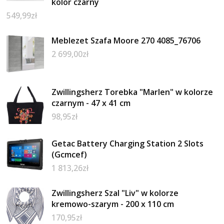
kolor czarny
549,99
zł
Meblezet Szafa Moore 270 4085_76706
2 699,00
zł
Zwillingsherz Torebka "Marlen" w kolorze
czarnym - 47 x 41 cm
98,95
zł
Getac Battery Charging Station 2 Slots
(Gcmcef)
1 813,26
zł
Zwillingsherz Szal "Liv" w kolorze
kremowo-szarym - 200 x 110 cm
170,95
zł