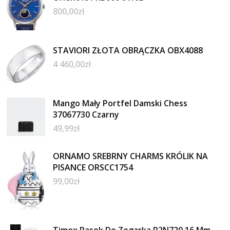
800,00
zł
STAVIORI ZŁOTA OBRĄCZKA OBX4088
4 460,00
zł
Mango Mały Portfel Damski Chess
37067730 Czarny
49,99
zł
ORNAMO SREBRNY CHARMS KRÓLIK NA
PISANCE ORSCC1754
99,00
zł