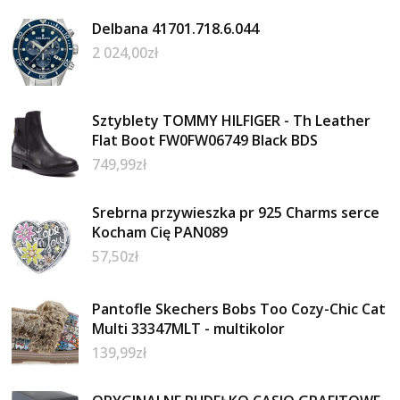
Delbana 41701.718.6.044
2 024,00
zł
Sztyblety TOMMY HILFIGER - Th Leather
Flat Boot FW0FW06749 Black BDS
749,99
zł
Srebrna przywieszka pr 925 Charms serce
Kocham Cię PAN089
57,50
zł
Pantofle Skechers Bobs Too Cozy-Chic Cat
Multi 33347MLT - multikolor
139,99
zł