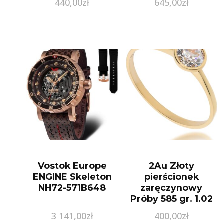
440,00
zł
645,00
zł
Vostok Europe
2Au Złoty
ENGINE Skeleton
pierścionek
NH72-571B648
zaręczynowy
Próby 585 gr. 1.02
(13)
3 141,00
zł
400,00
zł