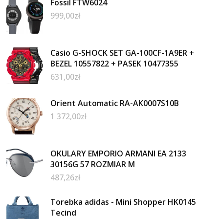
Fossil FTW6024
999,00
zł
Casio G-SHOCK SET GA-100CF-1A9ER +
BEZEL 10557822 + PASEK 10477355
631,00
zł
Orient Automatic RA-AK0007S10B
1 372,00
zł
OKULARY EMPORIO ARMANI EA 2133
30156G 57 ROZMIAR M
487,26
zł
Torebka adidas - Mini Shopper HK0145
Tecind