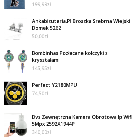
199,99
zł
Ankabizuteria.Pl Broszka Srebrna Wiejski
Domek 5262
50,00
zł
Bombinhas Pozłacane kolczyki z
kryształami
145,95
zł
Perfect Y2180MPU
74,50
zł
Dvs Zewnętrzna Kamera Obrotowa Ip Wifi
5Mpx 2592X1944P
340,00
zł