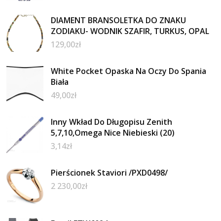
DIAMENT BRANSOLETKA DO ZNAKU
ZODIAKU- WODNIK SZAFIR, TURKUS, OPAL
129,00
zł
White Pocket Opaska Na Oczy Do Spania
Biała
49,00
zł
Inny Wkład Do Długopisu Zenith
5,7,10,Omega Nice Niebieski (20)
3,14
zł
Pierścionek Staviori /PXD0498/
2 230,00
zł