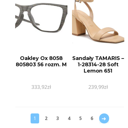
Oakley Ox 8058
Sandały TAMARIS –
805803 56 rozm. M
1-28314-28 Soft
Lemon 651
333,92
zł
239,99
zł
→
1
2
3
4
5
6