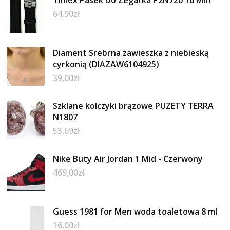
Timex Pasek Do Zegarka P2N720 16 Mm
64,90
zł
Diament Srebrna zawieszka z niebieską
cyrkonią (DIAZAW6104925)
39,00
zł
Szklane kolczyki brązowe PUZETY TERRA
N1807
53,69
zł
Nike Buty Air Jordan 1 Mid - Czerwony
469,00
zł
Guess 1981 for Men woda toaletowa 8 ml
16,00
zł