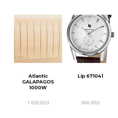
Atlantic
Lip 671041
GALAPAGOS
1000W
1 638,82
zł
886,00
zł