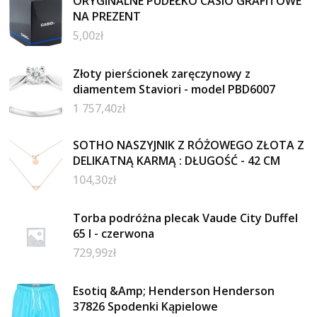
ORYGINALNE PUDEŁKO CASIO GRAFITOWE
NA PREZENT
5,00
zł
Złoty pierścionek zaręczynowy z
diamentem Staviori - model PBD6007
1 757,40
zł
SOTHO NASZYJNIK Z RÓŻOWEGO ZŁOTA Z
DELIKATNĄ KARMĄ : DŁUGOŚĆ - 42 CM
104,30
zł
Torba podróżna plecak Vaude City Duffel
65 l - czerwona
729,99
zł
Esotiq &Amp; Henderson Henderson
37826 Spodenki Kąpielowe