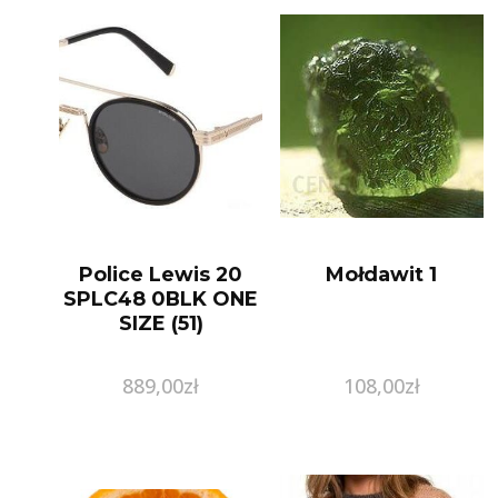
Police Lewis 20
Mołdawit 1
SPLC48 0BLK ONE
SIZE (51)
889,00
zł
108,00
zł