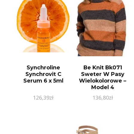
Synchroline
Be Knit Bk071
Synchrovit C
Sweter W Pasy
Serum 6 x 5ml
Wielokolorowe –
Model 4
126,39
zł
136,80
zł