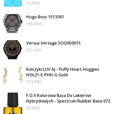
74,90
zł
Hugo Boss 1513361
990,00
zł
Versus Versage SOQ050015
321,00
zł
Kolczyki LUV AJ - Puffy Heart Huggies
HOL21-E-PHH-G Gold
319,99
zł
F.O.X Kolorowa Baza Do Lakierów
Hybrydowych - Spectrum Rubber Base 072
50,65
zł