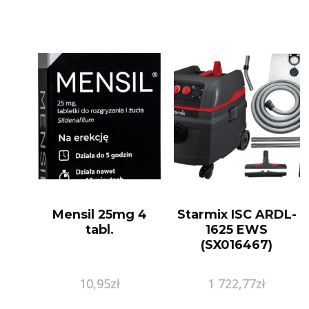
Mensil 25mg 4
Starmix ISC ARDL-
tabl.
1625 EWS
(SX016467)
10,95
zł
1 722,77
zł