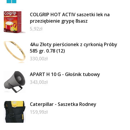
COLGRIP HOT ACTIV saszetki lek na
przeziębienie grypę 8sasz
5,92
zł
4Au Złoty pierścionek z cyrkonią Próby
585 gr. 0.78 (12)
330,00
zł
APART H 10 G - Głośnik tubowy
343,00
zł
Caterpillar - Saszetka Rodney
159,99
zł