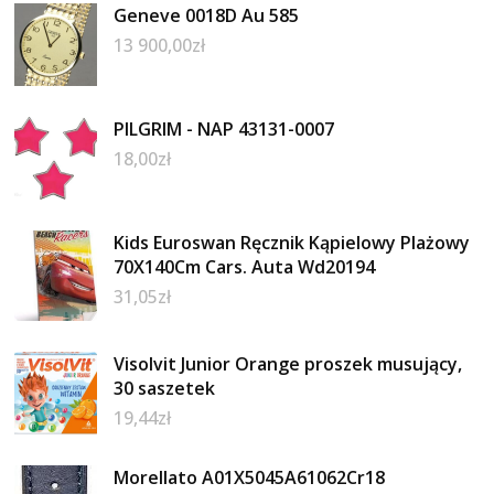
Geneve 0018D Au 585
13 900,00
zł
PILGRIM - NAP 43131-0007
18,00
zł
Kids Euroswan Ręcznik Kąpielowy Plażowy
70X140Cm Cars. Auta Wd20194
31,05
zł
Visolvit Junior Orange proszek musujący,
30 saszetek
19,44
zł
Morellato A01X5045A61062Cr18