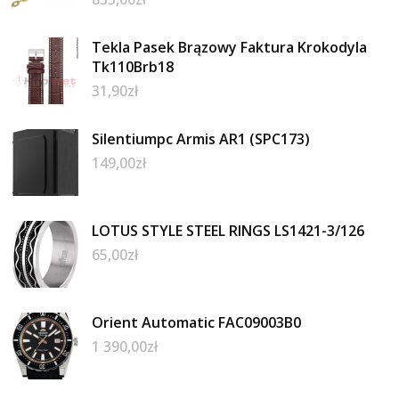
Tekla Pasek Brązowy Faktura Krokodyla
Tk110Brb18
31,90
zł
Silentiumpc Armis AR1 (SPC173)
149,00
zł
LOTUS STYLE STEEL RINGS LS1421-3/126
65,00
zł
Orient Automatic FAC09003B0
1 390,00
zł