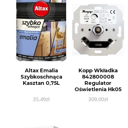
Altax Emalia
Kopp Wkładka
Szybkoschnąca
842800008
Kasztan 0,75L
Regulator
Oświetlenia Hk05
Hk 07 Aluminiowy
35,49
zł
309,00
zł