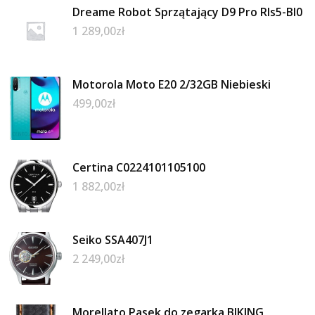
Dreame Robot Sprzątający D9 Pro Rls5-Bl0
1 289,00
zł
Motorola Moto E20 2/32GB Niebieski
499,00
zł
Certina C0224101105100
1 882,00
zł
Seiko SSA407J1
2 249,00
zł
Morellato Pasek do zegarka BIKING