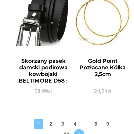
Skórzany pasek
Gold Point
damski podkowa
Pozłacane Kółka
kowbojski
2,5cm
BELTIMORE D58 :
Kolory – czarny,
58,99
zł
24,24
zł
Rozmiar pasków –
r.105-120 cm
1
2
3
4
8
9
…