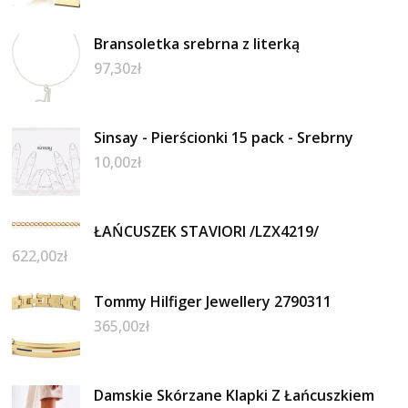
Bransoletka srebrna z literką
97,30
zł
Sinsay - Pierścionki 15 pack - Srebrny
10,00
zł
ŁAŃCUSZEK STAVIORI /LZX4219/
622,00
zł
Tommy Hilfiger Jewellery 2790311
365,00
zł
Damskie Skórzane Klapki Z Łańcuszkiem