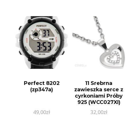
Perfect 8202
11 Srebrna
(zp347a)
zawieszka serce z
cyrkoniami Próby
925 (WCC027XI)
49,00
zł
32,00
zł