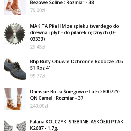
Beżowe Soline : Rozmiar - 38
79,00
zł
MAKITA Piła HM ze spieku twardego do
drewna i płyt - do pilarek ręcznych (D-
03333)
25,43
zł
Bhp Buty Obuwie Ochronne Robocze 205
S1 Roz 41
99,77
zł
Damskie Botki Śniegowce La.Fi 280072Y-
QN Camel : Rozmiar - 37
249,00
zł
Falana KOLCZYKI SREBRNE JASKÓŁKI PTAK
K2687 - 1,7g.