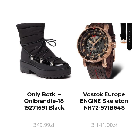
Only Botki –
Vostok Europe
Onlbrandie-18
ENGINE Skeleton
15271691 Black
NH72-571B648
349,99
zł
3 141,00
zł