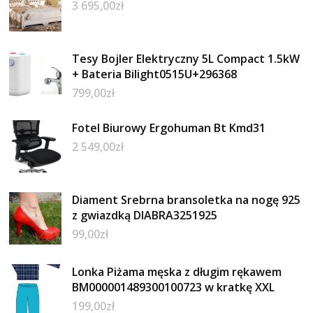
3 695,00
zł
Tesy Bojler Elektryczny 5L Compact 1.5kW
+ Bateria Bilight0515U+296368
799,00
zł
Fotel Biurowy Ergohuman Bt Kmd31
2 549,00
zł
Diament Srebrna bransoletka na nogę 925
z gwiazdką DIABRA3251925
99,00
zł
Lonka Piżama męska z długim rękawem
BM000001489300100723 w kratkę XXL
199,00
zł