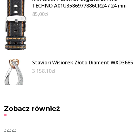
TECHNO A01U3586977886CR24 / 24 mm
85,00
zł
Staviori Wisiorek Złoto Diament WXD3685
3 158,10
zł
Zobacz również
zzzzz