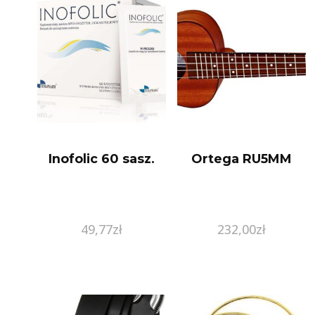
Inofolic 60 sasz.
Ortega RU5MM
49,77
zł
232,00
zł