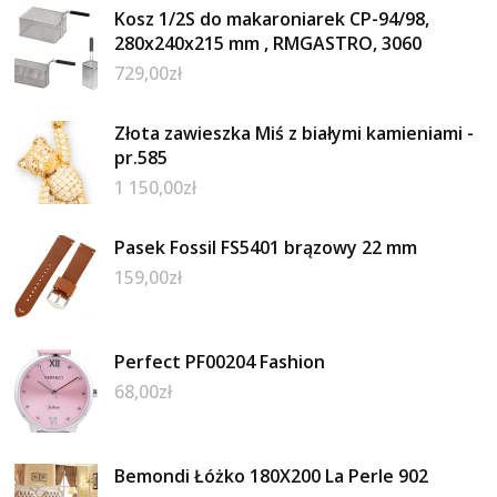
Kosz 1/2S do makaroniarek CP-94/98,
280x240x215 mm , RMGASTRO, 3060
729,00
zł
Złota zawieszka Miś z białymi kamieniami -
pr.585
1 150,00
zł
Pasek Fossil FS5401 brązowy 22 mm
159,00
zł
Perfect PF00204 Fashion
68,00
zł
Bemondi Łóżko 180X200 La Perle 902