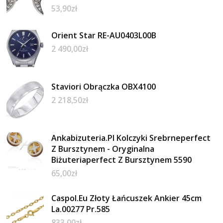
53,90
zł
Orient Star RE-AU0403L00B
2 490,00
zł
Staviori Obrączka OBX4100
2 218,50
zł
Ankabizuteria.Pl Kolczyki Srebrneperfect
Z Bursztynem - Oryginalna
Biżuteriaperfect Z Bursztynem 5590
65,00
zł
Caspol.Eu Złoty Łańcuszek Ankier 45cm
La.00277 Pr.585
833,00
zł