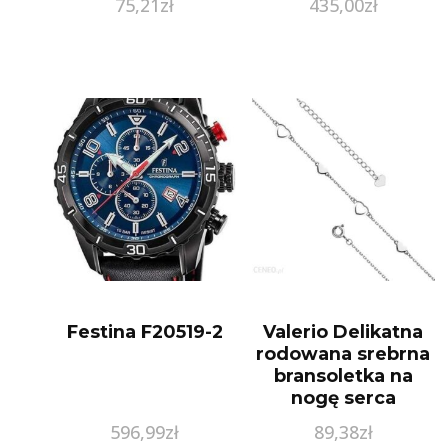
75,21
zł
435,00
zł
Festina F20519-2
Valerio Delikatna
rodowana srebrna
bransoletka na
nogę serca
serdyszka heart
596,99
zł
89,38
zł
srebro 925 Z1660X