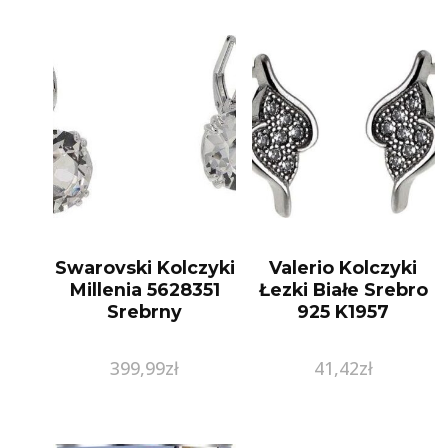
Swarovski Kolczyki
Valerio Kolczyki
Millenia 5628351
Łezki Białe Srebro
Srebrny
925 K1957
399,99
zł
41,42
zł