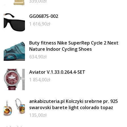
339,00
zł
GG0687S-002
1 616,90
zł
Buty fitness Nike SuperRep Cycle 2 Next
Nature Indoor Cycling Shoes
634,90
zł
Aviator V.1.33.0.264.4-SET
1 854,00
zł
ankabizuteria.pl Kolczyki srebrne pr. 925
swarovski barete light colorado topaz
135,00
zł