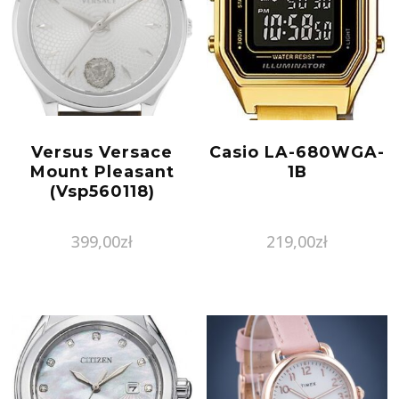
Versus Versace
Casio LA-680WGA-
Mount Pleasant
1B
(Vsp560118)
399,00
zł
219,00
zł