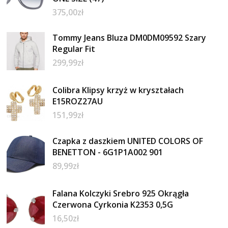
375,00
zł
Tommy Jeans Bluza DM0DM09592 Szary
Regular Fit
299,99
zł
Colibra Klipsy krzyż w kryształach
E15ROZ27AU
151,99
zł
Czapka z daszkiem UNITED COLORS OF
BENETTON - 6G1P1A002 901
89,99
zł
Falana Kolczyki Srebro 925 Okrągła
Czerwona Cyrkonia K2353 0,5G
16,50
zł