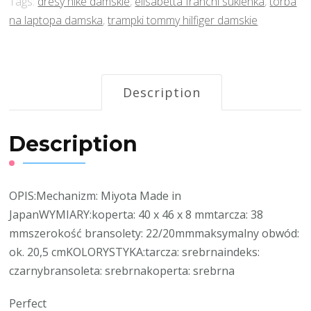
Tags:
dresy nike damskie
,
elisabetta franchi sukienka
,
torba
na laptopa damska
,
trampki tommy hilfiger damskie
Description
Description
OPIS:Mechanizm: Miyota Made in
JapanWYMIARY:koperta: 40 x 46 x 8 mmtarcza: 38
mmszerokość bransolety: 22/20mmmaksymalny obwód:
ok. 20,5 cmKOLORYSTYKA:tarcza: srebrnaindeks:
czarnybransoleta: srebrnakoperta: srebrna
Perfect