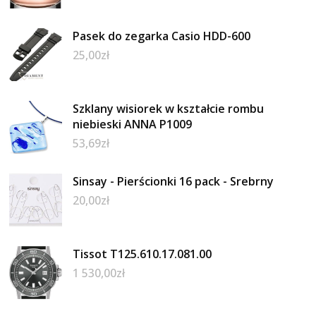
Pasek do zegarka Casio HDD-600
25,00
zł
Szklany wisiorek w kształcie rombu
niebieski ANNA P1009
53,69
zł
Sinsay - Pierścionki 16 pack - Srebrny
20,00
zł
Tissot T125.610.17.081.00
1 530,00
zł