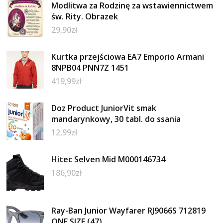
Modlitwa za Rodzinę za wstawiennictwem
św. Rity. Obrazek
29,90
zł
Kurtka przejściowa EA7 Emporio Armani
8NPB04 PNN7Z 1451
419,99
zł
Doz Product JuniorVit smak
mandarynkowy, 30 tabl. do ssania
12,99
zł
Hitec Selven Mid M000146734
186,90
zł
Ray-Ban Junior Wayfarer RJ9066S 712819
ONE SIZE (47)