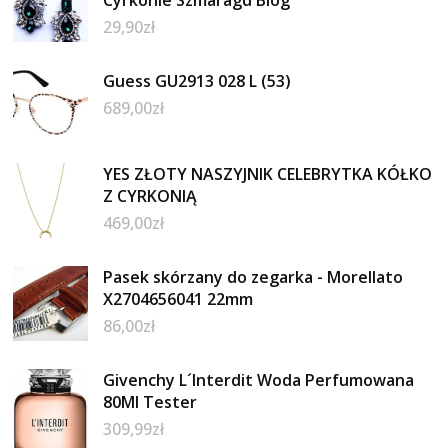
Cyrkonie Szmaragd Blog
29,90
zł
Guess GU2913 028 L (53)
689,00
zł
YES ZŁOTY NASZYJNIK CELEBRYTKA KÓŁKO
Z CYRKONIĄ
469,00
zł
Pasek skórzany do zegarka - Morellato
X2704656041 22mm
86,00
zł
Givenchy L´Interdit Woda Perfumowana
80Ml Tester
309,99
zł