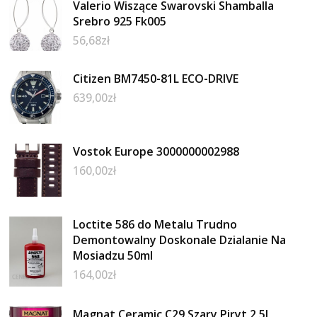
Valerio Wiszące Swarovski Shamballa
Srebro 925 Fk005
56,68
zł
Citizen BM7450-81L ECO-DRIVE
639,00
zł
Vostok Europe 3000000002988
160,00
zł
Loctite 586 do Metalu Trudno
Demontowalny Doskonale Dzialanie Na
Mosiadzu 50ml
164,00
zł
Magnat Ceramic C29 Szary Piryt 2,5L