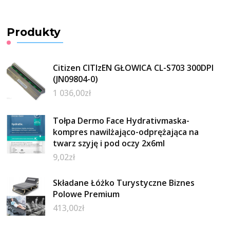
Produkty
Citizen CITIzEN GŁOWICA CL-S703 300DPI
(JN09804-0)
1 036,00
zł
Tołpa Dermo Face Hydrativmaska-
kompres nawilżająco-odprężająca na
twarz szyję i pod oczy 2x6ml
9,02
zł
Składane Łóżko Turystyczne Biznes
Polowe Premium
413,00
zł