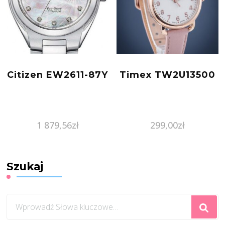
Citizen EW2611-87Y
Timex TW2U13500
1 879,56
zł
299,00
zł
Szukaj
Szukasz
czegoś?