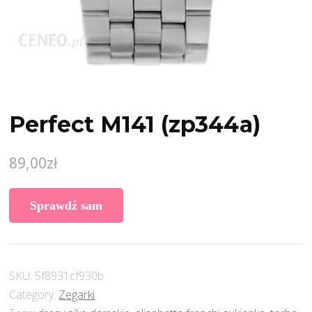
Perfect M141 (zp344a)
89,00
zł
Sprawdź sam
SKU:
5f8931cf930b
Category:
Zegarki