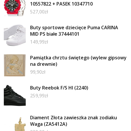
10557822 + PASEK 10347710
527,00
zł
Buty sportowe dziecięce Puma CARINA
MID PS białe 37444101
149,99
zł
Pamiątka chrztu świętego (wylew gipsowy
na drewnie)
99,90
zł
Buty Reebok F/S HI (2240)
259,99
zł
Diament Złota zawieszka znak zodiaku
Waga (ZA5412A)