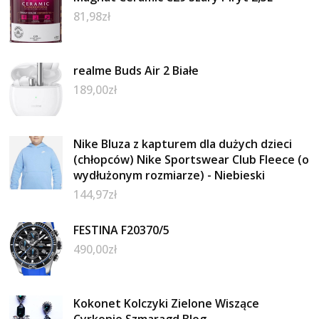
81,98
zł
realme Buds Air 2 Białe
189,00
zł
Nike Bluza z kapturem dla dużych dzieci
(chłopców) Nike Sportswear Club Fleece (o
wydłużonym rozmiarze) - Niebieski
144,97
zł
FESTINA F20370/5
490,00
zł
Kokonet Kolczyki Zielone Wiszące