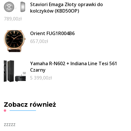
Staviori Emaga Złoty oprawki do
kolczyków (KBD50OP)
789,00
zł
Orient FUG1R004B6
657,00
zł
Yamaha R-N602 + Indiana Line Tesi 561
Czarny
5 399,00
zł
Zobacz również
zzzzz