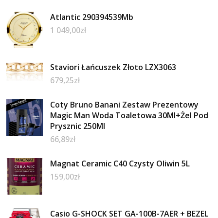
Atlantic 290394539Mb
1 049,00
zł
Staviori Łańcuszek Złoto LZX3063
679,25
zł
Coty Bruno Banani Zestaw Prezentowy
Magic Man Woda Toaletowa 30Ml+Żel Pod
Prysznic 250Ml
66,89
zł
Magnat Ceramic C40 Czysty Oliwin 5L
159,00
zł
Casio G-SHOCK SET GA-100B-7AER + BEZEL