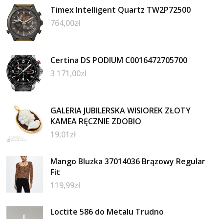
Timex Intelligent Quartz TW2P72500
764,00
zł
Certina DS PODIUM C0016472705700
3 171,00
zł
GALERIA JUBILERSKA WISIOREK ZŁOTY
KAMEA RĘCZNIE ZDOBIO
19,01
zł
Mango Bluzka 37014036 Brązowy Regular
Fit
119,99
zł
Loctite 586 do Metalu Trudno