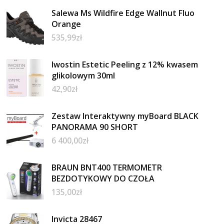
Salewa Ms Wildfire Edge Wallnut Fluo
Orange
535,99
zł
Iwostin Estetic Peeling z 12% kwasem
glikolowym 30ml
42,90
zł
Zestaw Interaktywny myBoard BLACK
PANORAMA 90 SHORT
6 400,00
zł
BRAUN BNT400 TERMOMETR
BEZDOTYKOWY DO CZOŁA
135,00
zł
Invicta 28467