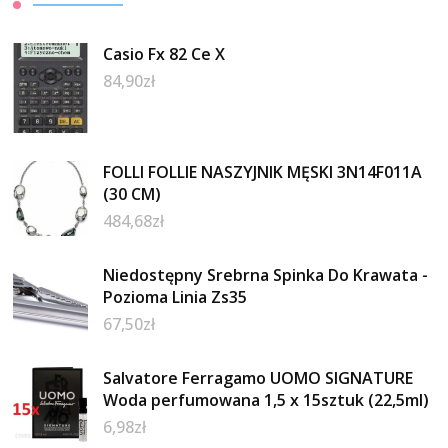
Casio Fx 82 Ce X
84,90
zł
FOLLI FOLLIE NASZYJNIK MĘSKI 3N14F011A
(30 CM)
484,68
zł
Niedostępny Srebrna Spinka Do Krawata -
Pozioma Linia Zs35
67,50
zł
Salvatore Ferragamo UOMO SIGNATURE
Woda perfumowana 1,5 x 15sztuk (22,5ml)
6,98
zł