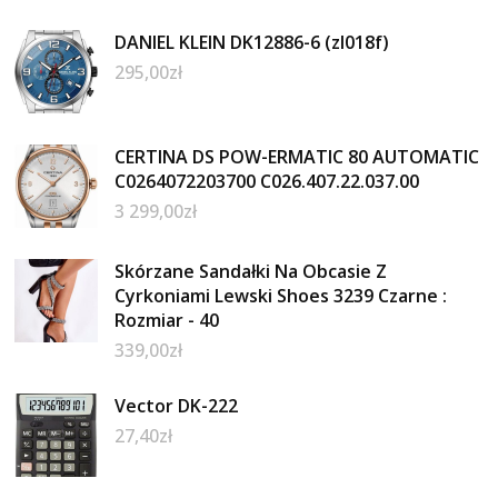
DANIEL KLEIN DK12886-6 (zl018f)
295,00
zł
CERTINA DS POW-ERMATIC 80 AUTOMATIC
C0264072203700 C026.407.22.037.00
3 299,00
zł
Skórzane Sandałki Na Obcasie Z
Cyrkoniami Lewski Shoes 3239 Czarne :
Rozmiar - 40
339,00
zł
Vector DK-222
27,40
zł