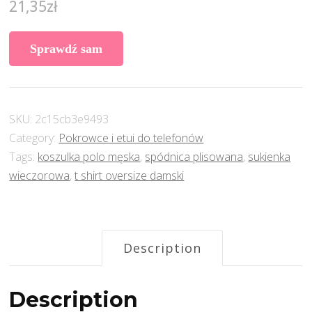
21,35
zł
Sprawdź sam
SKU:
2c15cb3e9493
Category:
Pokrowce i etui do telefonów
Tags:
koszulka polo męska
,
spódnica plisowana
,
sukienka
wieczorowa
,
t shirt oversize damski
Description
Description