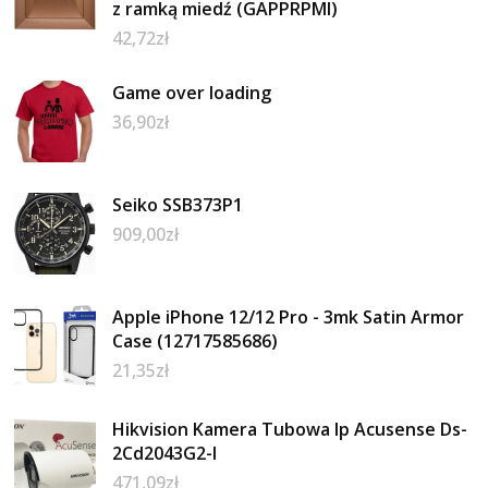
z ramką miedź (GAPPRPMI)
42,72
zł
Game over loading
36,90
zł
Seiko SSB373P1
909,00
zł
Apple iPhone 12/12 Pro - 3mk Satin Armor
Case (12717585686)
21,35
zł
Hikvision Kamera Tubowa Ip Acusense Ds-
2Cd2043G2-I
471,09
zł