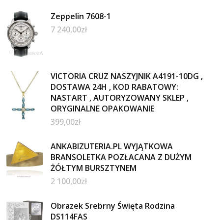
Zeppelin 7608-1
7 240,00
zł
VICTORIA CRUZ NASZYJNIK A4191-10DG ,
DOSTAWA 24H , KOD RABATOWY:
NASTART , AUTORYZOWANY SKLEP ,
ORYGINALNE OPAKOWANIE
399,00
zł
ANKABIZUTERIA.PL WYJĄTKOWA
BRANSOLETKA POZŁACANA Z DUŻYM
ŻÓŁTYM BURSZTYNEM
2 100,00
zł
Obrazek Srebrny Święta Rodzina
DS114FAS