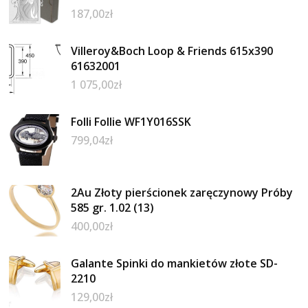
187,00
zł
Villeroy&Boch Loop & Friends 615x390
61632001
1 075,00
zł
Folli Follie WF1Y016SSK
799,04
zł
2Au Złoty pierścionek zaręczynowy Próby
585 gr. 1.02 (13)
400,00
zł
Galante Spinki do mankietów złote SD-
2210
129,00
zł