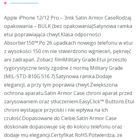
Apple iPhone 12/12 Pro – 3mk Satin Armor CaseRodzaj
opakowania – BULK (bez opakowania)Satynowa ramka
etui poprawiająca chwyt.Klasa odporności
Absorber150™.Po 26 upadkach nowego telefonu w etui
z wysokości 150 cm nie stwierdzono wgnieceń, pęknięć
ani zadrapań. Zobacz filmMilitary Grade.Etui przeszło
rygorystyczne testy zgodne z normą Military Grade
(MIL-STD-810G 516.7).Satynowa ramka.Dodaje
elegancji, a przy tym poprawia chwyt.Zwiększona
ochrona aparatu.Satin Armor Case chroni aparat przed
zarysowaniem oraz stłuczeniem.EasyClick™ Buttons.Etui
chroni wystające przyciski i nie wpływa na ich
czułość.Dopasowane do Ciebie.Satin Armor Case
doskonale dopasowuje się do koloru telefonu oraz
dodaje mu elegancji.Certyfikat RoHS.Potwierdza, że