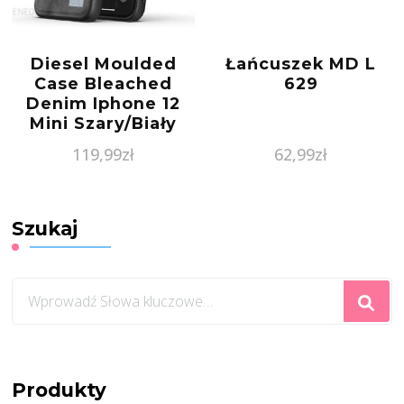
Diesel Moulded
Łańcuszek MD L
Case Bleached
629
Denim Iphone 12
Mini Szary/Biały
119,99
zł
62,99
zł
Szukaj
Szukasz
czegoś?
Produkty