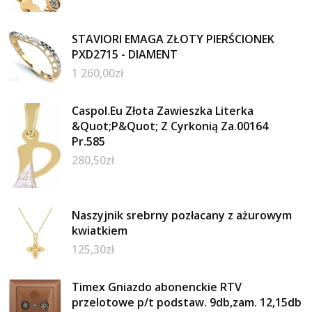
STAVIORI EMAGA ZŁOTY PIERŚCIONEK
PXD2715 - DIAMENT
1 260,00
zł
Caspol.Eu Złota Zawieszka Literka
&Quot;P&Quot; Z Cyrkonią Za.00164
Pr.585
280,50
zł
Naszyjnik srebrny pozłacany z ażurowym
kwiatkiem
125,30
zł
Timex Gniazdo abonenckie RTV
przelotowe p/t podstaw. 9db,zam. 12,15db