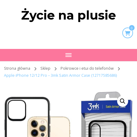
Życie na plusie
0
Strona główna
Sklep
Pokrowce i etui do telefonów
Apple iPhone 12/12 Pro – 3mk Satin Armor Case (12717585686)