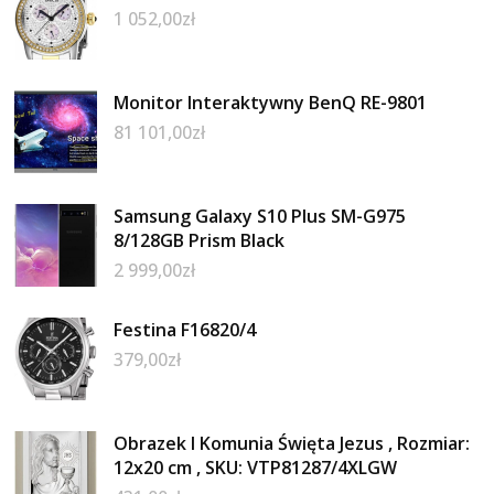
1 052,00
zł
Monitor Interaktywny BenQ RE-9801
81 101,00
zł
Samsung Galaxy S10 Plus SM-G975
8/128GB Prism Black
2 999,00
zł
Festina F16820/4
379,00
zł
Obrazek I Komunia Święta Jezus , Rozmiar:
12x20 cm , SKU: VTP81287/4XLGW