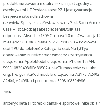
produkt nie zawiera metali ciężkich i jest zgodny z
dyrektywami UE.Posiada atest PZH.Jest gwarancją
bezpieczeństwa dla zdrowia
człowieka.SpecyfikacjaZestaw zawiera3mk Satin Armor
Case – 1szt.Rodzaj zabezpieczeniaEtuiKlasa
odpornościAbsorber150™Grubość1.0 mmGwarancja12
miesięcy5903108304986CN: 4202990090 – Pokrowce
etui TPU do telefonówKategoria etui: Na tyłTyp
opakowania: PudełkoKolor wiodący: CzarnyMarka
urządzenia: AppleModel urządzenia: iPhone 12EAN:
5903108304986ID: 89502-uniwTłumaczenia: cze, ukr,
eng, fre, ger, itaKod modelu urządzenia: A2172, A2402,
A2404, A2403Kod producenta: 5903108304986
3MK
arcteryx beta sl, torebki damskie sportowe, nike sb air