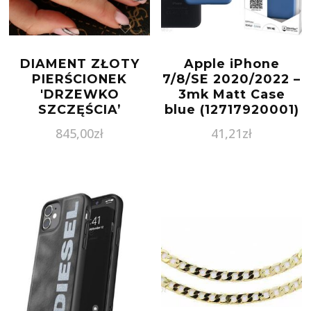
DIAMENT ZŁOTY
Apple iPhone
PIERŚCIONEK
7/8/SE 2020/2022 –
'DRZEWKO
3mk Matt Case
SZCZĘŚCIA’
blue (12717920001)
845,00
zł
41,21
zł