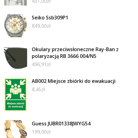
431,00
zł
Seiko Ssb309P1
849,00
zł
Okulary przeciwsłoneczne Ray-Ban z
polaryzacją RB 3666 004/N5
496,91
zł
AB002 Miejsce zbiórki do ewakuacji
8,45
zł
Guess JUBR01338JWYG54
199,00
zł