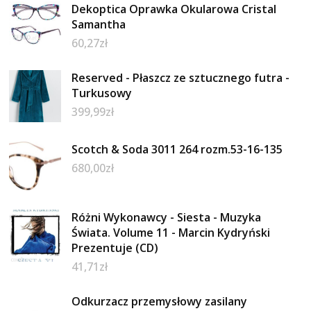
Dekoptica Oprawka Okularowa Cristal
Samantha
60,27
zł
Reserved - Płaszcz ze sztucznego futra -
Turkusowy
399,99
zł
Scotch & Soda 3011 264 rozm.53-16-135
680,00
zł
Różni Wykonawcy - Siesta - Muzyka
Świata. Volume 11 - Marcin Kydryński
Prezentuje (CD)
41,71
zł
Odkurzacz przemysłowy zasilany