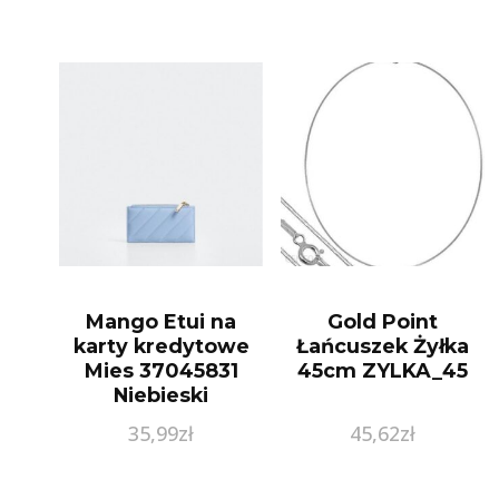
Mango Etui na
Gold Point
karty kredytowe
Łańcuszek Żyłka
Mies 37045831
45cm ZYLKA_45
Niebieski
35,99
zł
45,62
zł