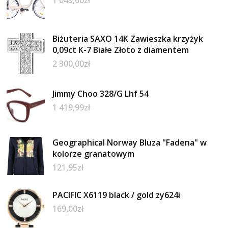
Biżuteria SAXO 14K Zawieszka krzyżyk
0,09ct K-7 Białe Złoto z diamentem
2 300,00
zł
Jimmy Choo 328/G Lhf 54
1 419,99
zł
Geographical Norway Bluza "Fadena" w
kolorze granatowym
121,95
zł
PACIFIC X6119 black / gold zy624i
169,00
zł