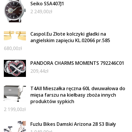
Seiko SSA407J1
2 249,00
zł
Caspol.Eu Złote kolczyki gładki na
angielskim zapięciu KL.02066 pr.585
680,00
zł
PANDORA CHARMS MOMENTS 792246C01
209,44
zł
T4All Mieszałka ręczna 60L dwuwałowa do
mięsa farszu na kiełbasy zboża innych
produktów sypkich
2 199,00
zł
Fuzlu Bikes Damski Arizona 28 S3 Biały
1 049,00
zł