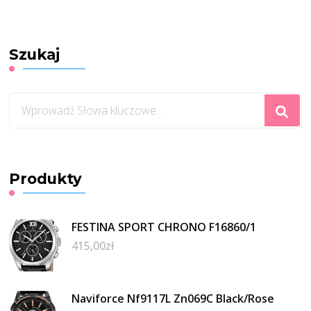
Szukaj
Szukasz
czegoś?
Produkty
FESTINA SPORT CHRONO F16860/1
415,00
zł
Naviforce Nf9117L Zn069C Black/Rose