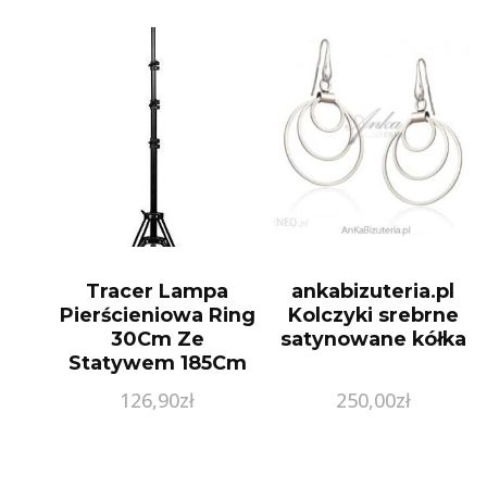
Tracer Lampa
ankabizuteria.pl
Pierścieniowa Ring
Kolczyki srebrne
30Cm Ze
satynowane kółka
Statywem 185Cm
Traosw46745
126,90
zł
250,00
zł