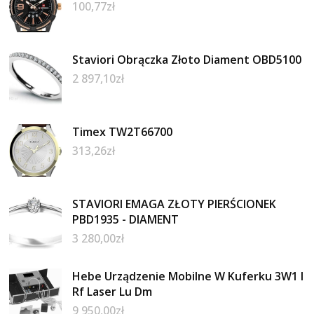
100,77
zł
Staviori Obrączka Złoto Diament OBD5100
2 897,10
zł
Timex TW2T66700
313,26
zł
STAVIORI EMAGA ZŁOTY PIERŚCIONEK
PBD1935 - DIAMENT
3 280,00
zł
Hebe Urządzenie Mobilne W Kuferku 3W1 I
Rf Laser Lu Dm
9 950,00
zł