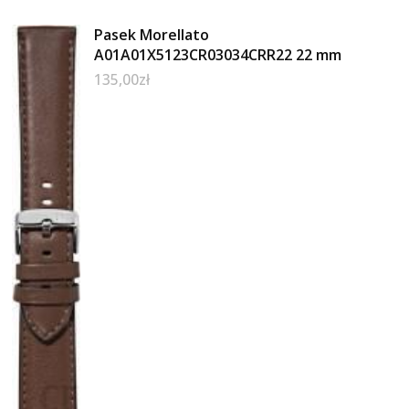
Pasek Morellato
A01A01X5123CR03034CRR22 22 mm
135,00
zł