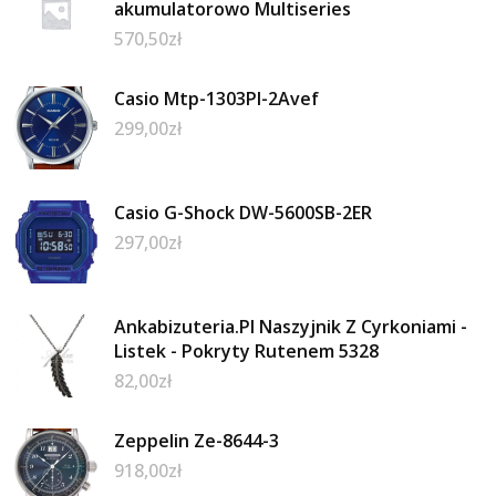
akumulatorowo Multiseries
570,50
zł
Casio Mtp-1303Pl-2Avef
299,00
zł
Casio G-Shock DW-5600SB-2ER
297,00
zł
Ankabizuteria.Pl Naszyjnik Z Cyrkoniami -
Listek - Pokryty Rutenem 5328
82,00
zł
Zeppelin Ze-8644-3
918,00
zł