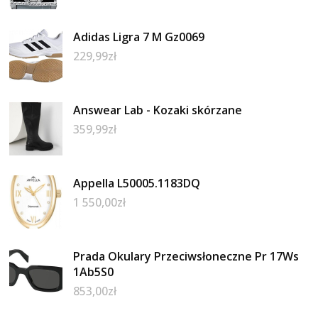
Adidas Ligra 7 M Gz0069
229,99
zł
Answear Lab - Kozaki skórzane
359,99
zł
Appella L50005.1183DQ
1 550,00
zł
Prada Okulary Przeciwsłoneczne Pr 17Ws
1Ab5S0
853,00
zł