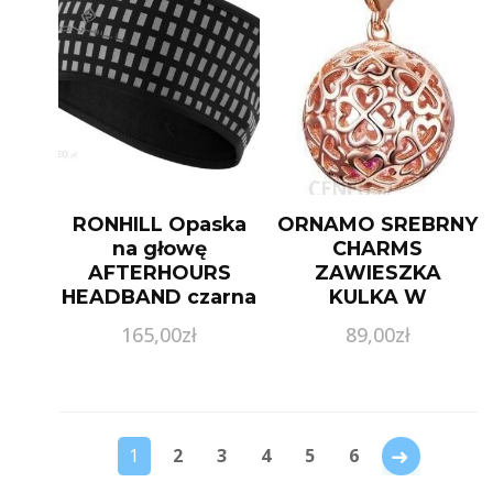
RONHILL Opaska
ORNAMO SREBRNY
na głowę
CHARMS
AFTERHOURS
ZAWIESZKA
HEADBAND czarna
KULKA W
KONICZYNKI
165,00
zł
89,00
zł
ORSCC1127
→
1
2
3
4
5
6