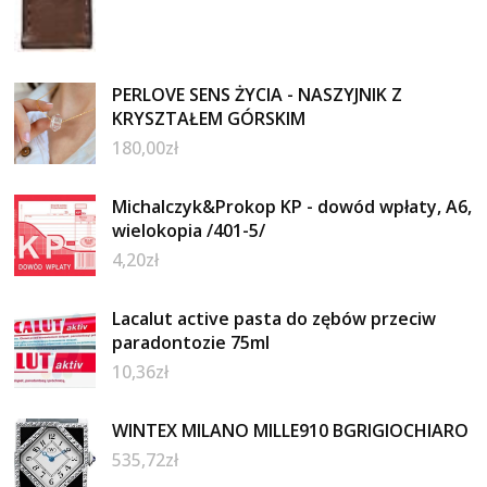
PERLOVE SENS ŻYCIA - NASZYJNIK Z
KRYSZTAŁEM GÓRSKIM
180,00
zł
Michalczyk&Prokop KP - dowód wpłaty, A6,
wielokopia /401-5/
4,20
zł
Lacalut active pasta do zębów przeciw
paradontozie 75ml
10,36
zł
WINTEX MILANO MILLE910 BGRIGIOCHIARO
535,72
zł