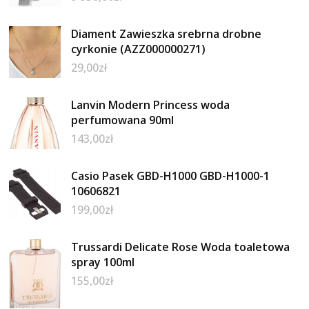
Diament Zawieszka srebrna drobne
cyrkonie (AZZ000000271)
29,00
zł
Lanvin Modern Princess woda
perfumowana 90ml
143,00
zł
Casio Pasek GBD-H1000 GBD-H1000-1
10606821
199,00
zł
Trussardi Delicate Rose Woda toaletowa
spray 100ml
155,00
zł