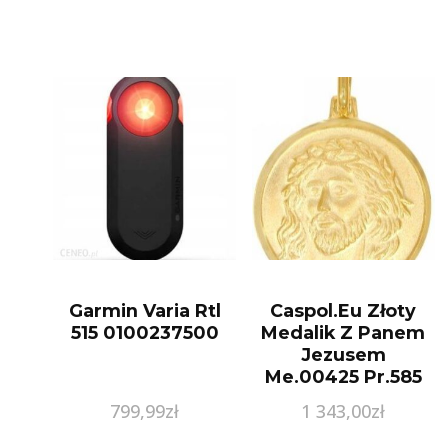
Garmin Varia Rtl
Caspol.Eu Złoty
515 0100237500
Medalik Z Panem
Jezusem
Me.00425 Pr.585
799,99
zł
1 343,00
zł