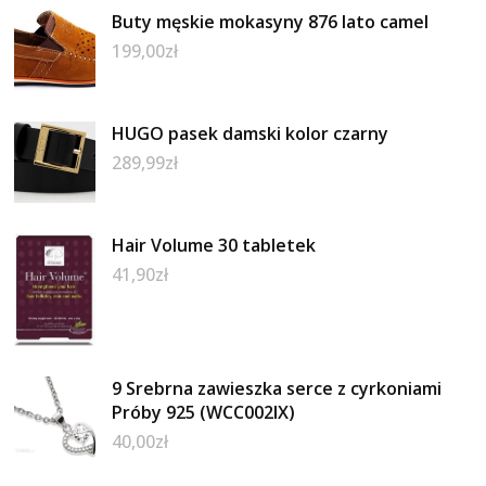
Buty męskie mokasyny 876 lato camel
199,00
zł
HUGO pasek damski kolor czarny
289,99
zł
Hair Volume 30 tabletek
41,90
zł
9 Srebrna zawieszka serce z cyrkoniami
Próby 925 (WCC002IX)
40,00
zł