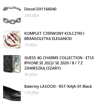
Diesel DX1166040
269,00
zł
KOMPLET CZERWONY KOLCZYKI I
BRANSOLETKA ELEGANCKI
79,90
zł
GUESS 4G CHARMS COLLECTION - ETUI
IPHONE SE 2022/ SE 2020 / 8 / 7 Z
ZAWIESZKĄ (SZARY)
95,63
zł
Baleriny LASOCKI - RST-KAJA-01 Black
129,99
zł