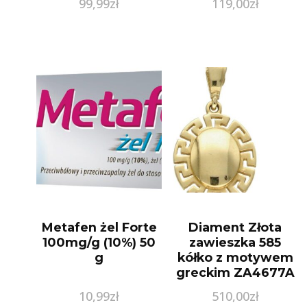
99,99
zł
119,00
zł
POZŁACANY
Metafen żel Forte
Diament Złota
100mg/g (10%) 50
zawieszka 585
g
kółko z motywem
greckim ZA4677A
10,99
zł
510,00
zł