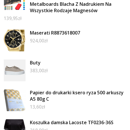
Metalboards Blacha Z Nadrukiem Na
Wszystkie Rodzaje Magnesów
139,95
zł
Maserati R8873618007
924,00
zł
Buty
383,00
zł
Papier do drukarki ksero ryza 500 arkuszy
A5 80g C
13,60
zł
Koszulka damska Lacoste TF0236-36S