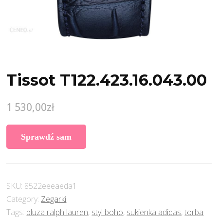
Tissot T122.423.16.043.00
1 530,00
zł
Sprawdź sam
SKU:
8522eeeaeda1
Category:
Zegarki
Tags:
bluza ralph lauren
,
styl boho
,
sukienka adidas
,
torba