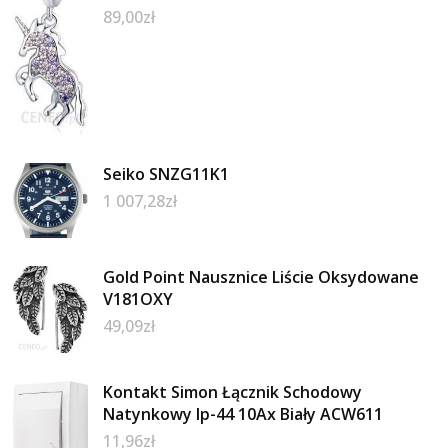
89,00
zł
Seiko SNZG11K1
1 007,28
zł
Gold Point Nausznice Liście Oksydowane
V181OXY
49,09
zł
Kontakt Simon Łącznik Schodowy
Natynkowy Ip-44 10Ax Biały ACW611
11,96
zł