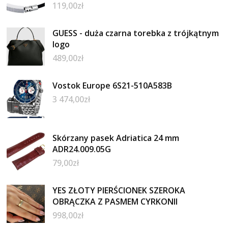
119,00
zł
GUESS - duża czarna torebka z trójkątnym
logo
489,00
zł
Vostok Europe 6S21-510A583B
3 474,00
zł
Skórzany pasek Adriatica 24 mm
ADR24.009.05G
79,00
zł
YES ZŁOTY PIERŚCIONEK SZEROKA
OBRĄCZKA Z PASMEM CYRKONII
998,00
zł