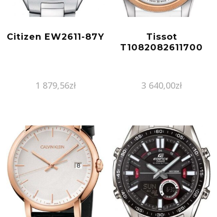
Citizen EW2611-87Y
Tissot
T1082082611700
1 879,56
zł
3 640,00
zł