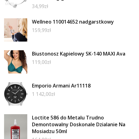
34,99
zł
Wellneo 110014652 nadgarstkowy
159,99
zł
Biustonosz Kąpielowy SK-140 MAXI Ava
119,00
zł
Emporio Armani Ar11118
1 142,00
zł
Loctite 586 do Metalu Trudno
Demontowalny Doskonale Dzialanie Na
Mosiadzu 50ml