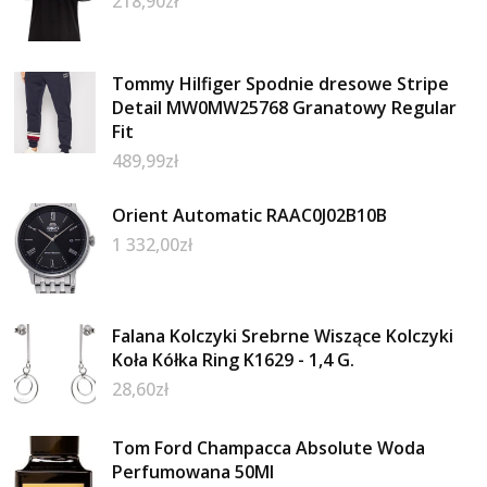
218,90
zł
Tommy Hilfiger Spodnie dresowe Stripe
Detail MW0MW25768 Granatowy Regular
Fit
489,99
zł
Orient Automatic RAAC0J02B10B
1 332,00
zł
Falana Kolczyki Srebrne Wiszące Kolczyki
Koła Kółka Ring K1629 - 1,4 G.
28,60
zł
Tom Ford Champacca Absolute Woda
Perfumowana 50Ml