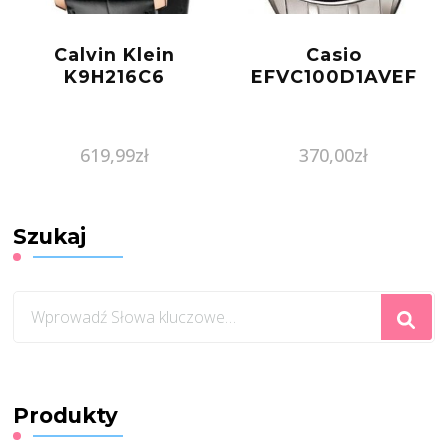
Calvin Klein
Casio
K9H216C6
EFVC100D1AVEF
619,99
zł
370,00
zł
Szukaj
Szukasz
czegoś?
Produkty