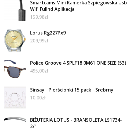
Smartcams Mini Kamerka Szpiegowska Usb
Wifi Fullhd Aplikacja
159,98
zł
Lorus Rg227Px9
209,99
zł
Police Groove 4 SPLF18 0M61 ONE SIZE (53)
495,00
zł
Sinsay - Pierścionki 15 pack - Srebrny
10,00
zł
BIŻUTERIA LOTUS - BRANSOLETA LS1734-
2/1