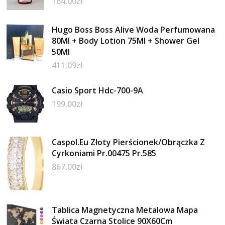
164,00
zł
Hugo Boss Boss Alive Woda Perfumowana
80Ml + Body Lotion 75Ml + Shower Gel
50Ml
411,09
zł
Casio Sport Hdc-700-9A
199,00
zł
Caspol.Eu Złoty Pierścionek/Obrączka Z
Cyrkoniami Pr.00475 Pr.585
867,00
zł
Tablica Magnetyczna Metalowa Mapa
Świata Czarna Stolice 90X60Cm