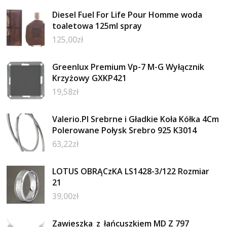
Diesel Fuel For Life Pour Homme woda
toaletowa 125ml spray
125,00
zł
Greenlux Premium Vp-7 M-G Wyłącznik
Krzyżowy GXKP421
19,58
zł
Valerio.Pl Srebrne i Gładkie Koła Kółka 4Cm
Polerowane Połysk Srebro 925 K3014
63,22
zł
LOTUS OBRĄCzKA LS1428-3/122 Rozmiar
21
39,00
zł
Zawieszka_z_łańcuszkiem MD Z 797