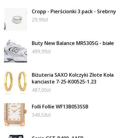
Cropp - Pierścionki 3 pack - Srebrny
29,99
zł
Buty New Balance MR530SG - białe
499,99
zł
Biżuteria SAXO Kolczyki Złote Koła
kanciaste 7-25-K00525-1.23
487,00
zł
Folli Follie WF13B053SSB
349,58
zł