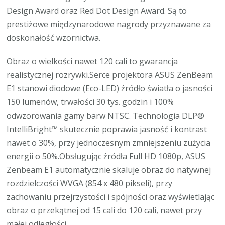
Design Award oraz Red Dot Design Award. Są to
prestiżowe międzynarodowe nagrody przyznawane za
doskonałość wzornictwa.
Obraz o wielkości nawet 120 cali to gwarancja
realistycznej rozrywki.Serce projektora ASUS ZenBeam
E1 stanowi diodowe (Eco-LED) źródło światła o jasności
150 lumenów, trwałości 30 tys. godzin i 100%
odwzorowania gamy barw NTSC. Technologia DLP®
IntelliBright™ skutecznie poprawia jasność i kontrast
nawet o 30%, przy jednoczesnym zmniejszeniu zużycia
energii o 50%.Obsługując źródła Full HD 1080p, ASUS
Zenbeam E1 automatycznie skaluje obraz do natywnej
rozdzielczości WVGA (854 x 480 pikseli), przy
zachowaniu przejrzystości i spójności oraz wyświetlając
obraz o przekątnej od 15 cali do 120 cali, nawet przy
małej odległości.