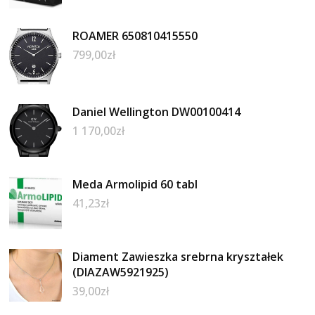
ROAMER 650810415550
799,00
zł
Daniel Wellington DW00100414
1 170,00
zł
Meda Armolipid 60 tabl
41,23
zł
Diament Zawieszka srebrna kryształek
(DIAZAW5921925)
39,00
zł