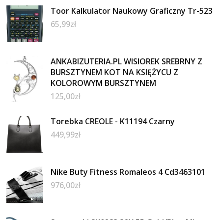
Toor Kalkulator Naukowy Graficzny Tr-523
65,99
zł
ANKABIZUTERIA.PL WISIOREK SREBRNY Z
BURSZTYNEM KOT NA KSIĘŻYCU Z
KOLOROWYM BURSZTYNEM
125,00
zł
Torebka CREOLE - K11194 Czarny
449,99
zł
Nike Buty Fitness Romaleos 4 Cd3463101
976,00
zł