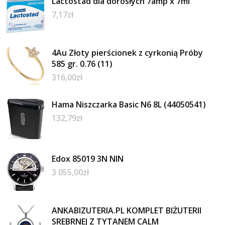
Lactostad dla dorosłych 7amp x 7ml
7,17
zł
4Au Złoty pierścionek z cyrkonią Próby
585 gr. 0.76 (11)
316,00
zł
Hama Niszczarka Basic N6 8L (44050541)
132,79
zł
Edox 85019 3N NIN
3 055,00
zł
ANKABIZUTERIA.PL KOMPLET BIŻUTERII
SREBRNEJ Z TYTANEM CALM