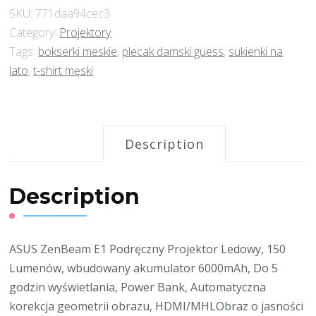
SKU:
771daa94cec3
Category:
Projektory
Tags:
bokserki meskie
,
plecak damski guess
,
sukienki na
lato
,
t-shirt męski
Description
Description
ASUS ZenBeam E1 Podręczny Projektor Ledowy, 150
Lumenów, wbudowany akumulator 6000mAh, Do 5
godzin wyświetlania, Power Bank, Automatyczna
korekcja geometrii obrazu, HDMI/MHLObraz o jasności