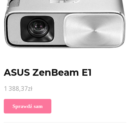
ASUS ZenBeam E1
1 388,37
zł
Sprawdź sam