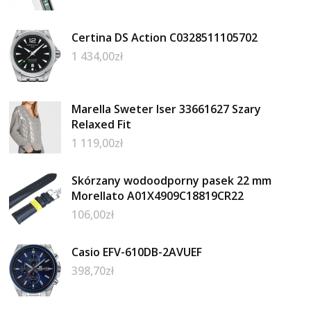
Certina DS Action C0328511105702
1 434,00
zł
Marella Sweter Iser 33661627 Szary
Relaxed Fit
1 119,00
zł
Skórzany wodoodporny pasek 22 mm
Morellato A01X4909C18819CR22
106,00
zł
Casio EFV-610DB-2AVUEF
398,70
zł