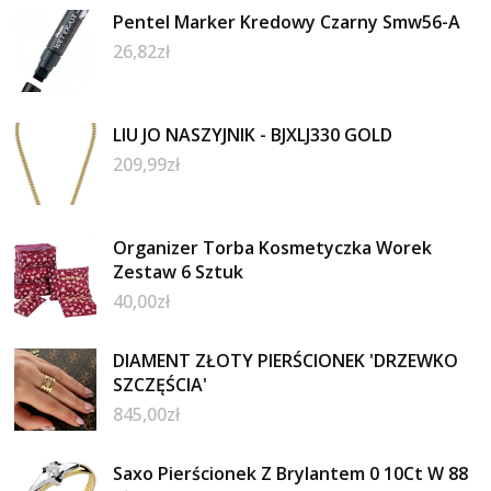
Pentel Marker Kredowy Czarny Smw56-A
26,82
zł
LIU JO NASZYJNIK - BJXLJ330 GOLD
209,99
zł
Organizer Torba Kosmetyczka Worek
Zestaw 6 Sztuk
40,00
zł
DIAMENT ZŁOTY PIERŚCIONEK 'DRZEWKO
SZCZĘŚCIA'
845,00
zł
Saxo Pierścionek Z Brylantem 0 10Ct W 88