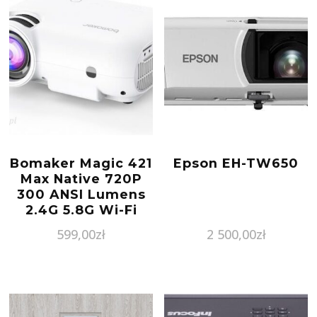
Bomaker Magic 421
Epson EH-TW650
Max Native 720P
300 ANSI Lumens
2.4G 5.8G Wi-Fi
Screen Mirroring
599,00
zł
2 500,00
zł
Bluetooth
Speakers