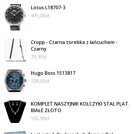
Lotus L18707-3
475,00
zł
Cropp - Czarna torebka z łańcuchem -
Czarny
79,99
zł
Hugo Boss 1513817
730,00
zł
KOMPLET NASZYJNIK KOLCZYKI STAL PLAT.
BIAŁE ZŁOTO
165,98
zł