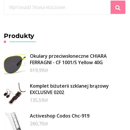
Szukasz
czegoś?
Produkty
Okulary przeciwsłoneczne CHIARA
FERRAGNI - CF 1001/S Yellow 40G
619,99
zł
Komplet biżuterii szklanej brązowy
EXCLUSIVE 0202
135,59
zł
Activeshop Codos Chc-919
260,70
zł