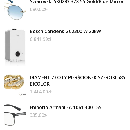
Swarovski SK0283 32X 55 Gold/Blue Mirror
680,00
zł
Bosch Condens GC2300 W 20kW
6 841,99
zł
DIAMENT ZŁOTY PIERŚCIONEK SZEROKI 585
BICOLOR
1 414,00
zł
Emporio Armani EA 1061 3001 55
335,00
zł