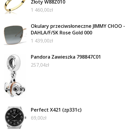
Złoty W88Z010
1 460,00
zł
Okulary przeciwsłoneczne JIMMY CHOO -
DAHLA/F/SK Rose Gold 000
1 439,00
zł
Pandora Zawieszka 798847C01
257,04
zł
Perfect X421 (zp331c)
69,00
zł