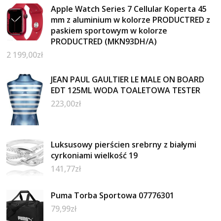
Apple Watch Series 7 Cellular Koperta 45
mm z aluminium w kolorze PRODUCTRED z
paskiem sportowym w kolorze
PRODUCTRED (MKN93DH/A)
2 199,00
zł
JEAN PAUL GAULTIER LE MALE ON BOARD
EDT 125ML WODA TOALETOWA TESTER
223,00
zł
Luksusowy pierścien srebrny z białymi
cyrkoniami wielkość 19
141,77
zł
Puma Torba Sportowa 07776301
79,99
zł