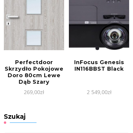
Perfectdoor
InFocus Genesis
Skrzydło Pokojowe
IN116BBST Black
Doro 80cm Lewe
Dąb Szary
269,00
zł
2 549,00
zł
Szukaj