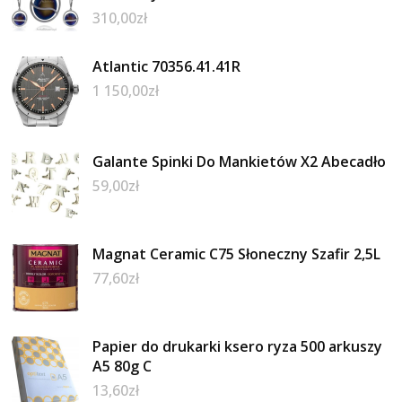
310,00
zł
Atlantic 70356.41.41R
1 150,00
zł
Galante Spinki Do Mankietów X2 Abecadło
59,00
zł
Magnat Ceramic C75 Słoneczny Szafir 2,5L
77,60
zł
Papier do drukarki ksero ryza 500 arkuszy
A5 80g C
13,60
zł