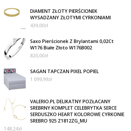
DIAMENT ZŁOTY PIERŚCIONEK
WYSADZANY ZŁOTYMI CYRKONIAMI
439,00
zł
Saxo Pierścionek Z Brylantami 0,02Ct
W176 Białe Złoto W176B002
820,00
zł
SAGAN TAPCZAN PIXEL POPIEL
1 099,99
zł
VALERIO.PL DELIKATNY POZŁACANY
SREBRNY KOMPLET CELEBRYTKA SERCE
SERDUSZKO HEART KOLOROWE CYRKONIE
SREBRO 925 Z1812ZG_MU
148,24
zł