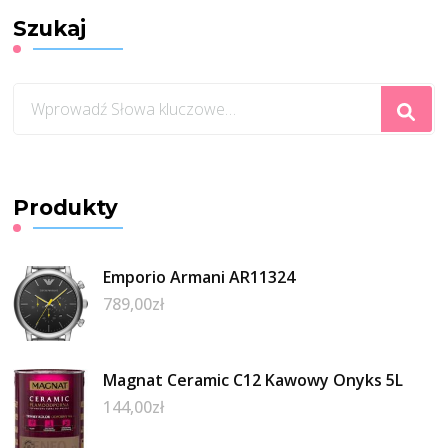
Szukaj
Szukasz
czegoś?
Produkty
Emporio Armani AR11324
789,00
zł
Magnat Ceramic C12 Kawowy Onyks 5L
144,00
zł