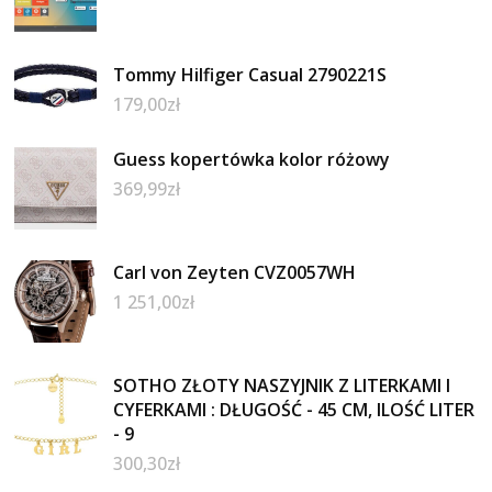
Tommy Hilfiger Casual 2790221S
179,00
zł
Guess kopertówka kolor różowy
369,99
zł
Carl von Zeyten CVZ0057WH
1 251,00
zł
SOTHO ZŁOTY NASZYJNIK Z LITERKAMI I
CYFERKAMI : DŁUGOŚĆ - 45 CM, ILOŚĆ LITER
- 9
300,30
zł