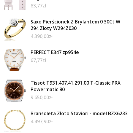
83,77
zł
Saxo Pierścionek Z Brylantem 0 30Ct W
294 Złoty W294Z030
4 390,00
zł
PERFECT E347 zp954e
67,77
zł
Tissot T931.407.41.291.00 T-Classic PRX
Powermatic 80
9 650,00
zł
Bransoleta Złoto Staviori - model BZX6233
4 497,90
zł