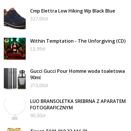
Cmp Elettra Low Hiking Wp Black Blue
327,00
zł
Within Temptation - The Unforgiving (CD)
53,99
zł
Gucci Gucci Pour Homme woda toaletowa
90ml
213,00
zł
LUO BRANSOLETKA SREBRNA Z APARATEM
FOTOGRAFICZNYM
90,30
zł