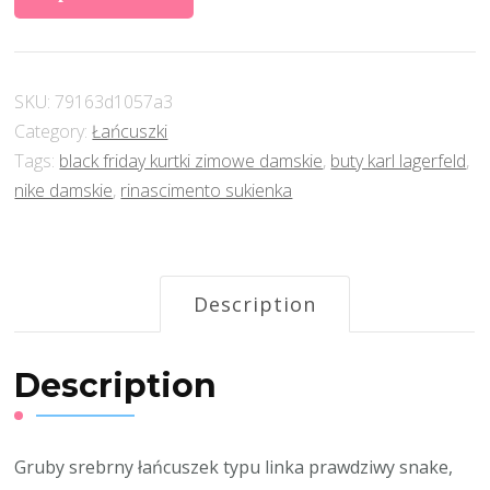
SKU:
79163d1057a3
Category:
Łańcuszki
Tags:
black friday kurtki zimowe damskie
,
buty karl lagerfeld
,
nike damskie
,
rinascimento sukienka
Description
Description
Gruby srebrny łańcuszek typu linka prawdziwy snake,