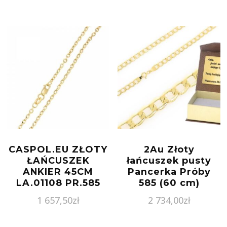
CASPOL.EU ZŁOTY
2Au Złoty
ŁAŃCUSZEK
łańcuszek pusty
ANKIER 45CM
Pancerka Próby
LA.01108 PR.585
585 (60 cm)
1 657,50
zł
2 734,00
zł