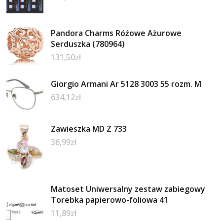
Pandora Charms Różowe Ażurowe
Serduszka (780964)
131,50
zł
Giorgio Armani Ar 5128 3003 55 rozm. M
634,12
zł
Zawieszka MD Z 733
36,99
zł
Matoset Uniwersalny zestaw zabiegowy
Torebka papierowo-foliowa 41
11,89
zł