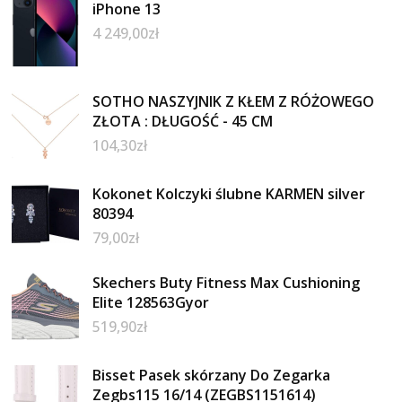
iPhone 13
4 249,00
zł
SOTHO NASZYJNIK Z KŁEM Z RÓŻOWEGO
ZŁOTA : DŁUGOŚĆ - 45 CM
104,30
zł
Kokonet Kolczyki ślubne KARMEN silver
80394
79,00
zł
Skechers Buty Fitness Max Cushioning
Elite 128563Gyor
519,90
zł
Bisset Pasek skórzany Do Zegarka
Zegbs115 16/14 (ZEGBS1151614)