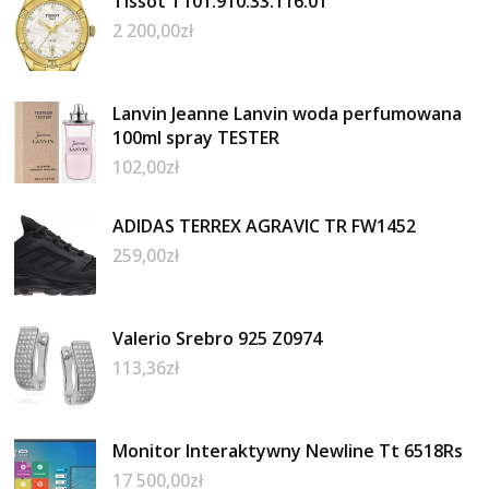
Tissot T101.910.33.116.01
2 200,00
zł
Lanvin Jeanne Lanvin woda perfumowana
100ml spray TESTER
102,00
zł
ADIDAS TERREX AGRAVIC TR FW1452
259,00
zł
Valerio Srebro 925 Z0974
113,36
zł
Monitor Interaktywny Newline Tt 6518Rs
17 500,00
zł