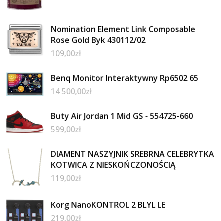
Nomination Element Link Composable
Rose Gold Byk 430112/02
109,00
zł
Benq Monitor Interaktywny Rp6502 65
14 500,00
zł
Buty Air Jordan 1 Mid GS - 554725-660
599,00
zł
DIAMENT NASZYJNIK SREBRNA CELEBRYTKA
KOTWICA Z NIESKOŃCZONOŚCIĄ
119,00
zł
Korg NanoKONTROL 2 BLYL LE
219,00
zł