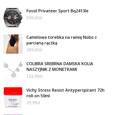
Fossil Privateer Sport Bq2413Ie
509,00
zł
Camelowa torebka na ramię Nobo z
parcianą rączką
289,00
zł
COLIBRA SREBRNA DAMSKA KOLIA
NASZYJNIK Z MONETKAMI
122,99
zł
Vichy Stress Resist Antyperspirant 72h
roll-on 50ml
29,99
zł