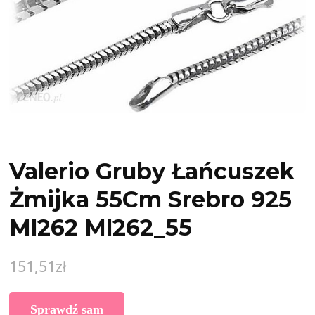
Valerio Gruby Łańcuszek
Żmijka 55Cm Srebro 925
Ml262 Ml262_55
151,51
zł
Sprawdź sam