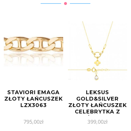
STAVIORI EMAGA
LEKSUS
ZŁOTY ŁAŃCUSZEK
GOLD&SILVER
LZX3063
ZŁOTY ŁAŃCUSZEK
CELEBRYTKA Z
KÓŁKIEM I
795,00
zł
399,00
zł
KWIATKIEM PR. 585