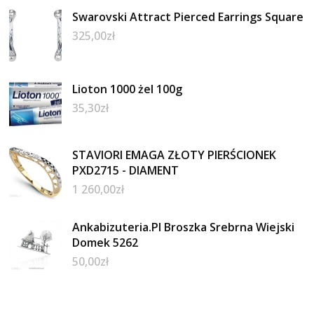
Swarovski Attract Pierced Earrings Square
325,00
zł
Lioton 1000 żel 100g
35,30
zł
STAVIORI EMAGA ZŁOTY PIERŚCIONEK
PXD2715 - DIAMENT
1 260,00
zł
Ankabizuteria.Pl Broszka Srebrna Wiejski
Domek 5262
50,00
zł