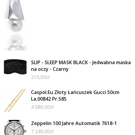
SLIP - SLEEP MASK BLACK - Jedwabna maska
na oczy - Czarny
219,00
zł
Caspol.Eu Złoty Łańcuszek Gucci 50cm
La.00842 Pr.585
4 080,00
zł
Zeppelin 100 Jahre Automatik 7618-1
7 240,00
zł