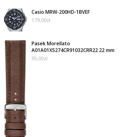
Casio MRW-200HD-1BVEF
179,00
zł
Pasek Morellato
A01A01X5274CR91032CRR22 22 mm
95,00
zł