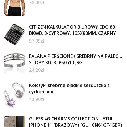
38,00
zł
CITIZEN KALKULATOR BIUROWY CDC-80
BKWB, 8-CYFROWY, 135X80MM, CZARNY
57,05
zł
FALANA PIERŚCIONEK SREBRNY NA PALEC U
STOPY KULKI PS051 0,9G
24,20
zł
Kolczyki srebrne gładkie serduszko z
cyrkoniami
43,90
zł
GUESS 4G CHARMS COLLECTION - ETUI
IPHONE 11 (BRĄZOWY) (GUHCN61GF4GBR)