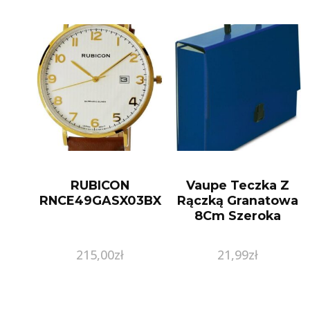
RUBICON
Vaupe Teczka Z
RNCE49GASX03BX
Rączką Granatowa
8Cm Szeroka
215,00
zł
21,99
zł