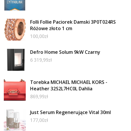
Folli Follie Paciorek Damski 3P0T024RS
Różowe złoto 1 cm
100,00
zł
Defro Home Solum 9kW Czarny
6 319,99
zł
Torebka MICHAEL MICHAEL KORS -
Heather 32S2L7HC0L Dahlia
869,99
zł
Just Serum Regenerujące Vital 30ml
177,00
zł