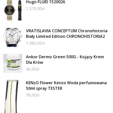
Hugo FLUID 1520026
1 270,00
zł
VRATISLAVIA CONCEPTUM Chronohistoria
Biały Limited Edition CHRONOHISTORIA2
1 080,00
zł
Ankor Dermo Green 500G - Kojący Krem
Dla Krów
45,00
zł
KENzO Flower Kenzo Woda perfumowana
50ml spray TESTER
99,00
zł