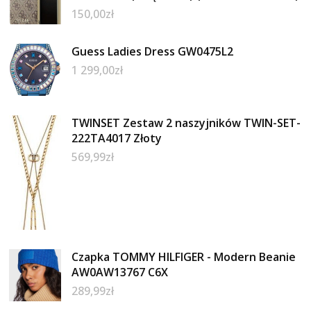
150,00
zł
Guess Ladies Dress GW0475L2
1 299,00
zł
TWINSET Zestaw 2 naszyjników TWIN-SET-
222TA4017 Złoty
569,99
zł
Czapka TOMMY HILFIGER - Modern Beanie
AW0AW13767 C6X
289,99
zł