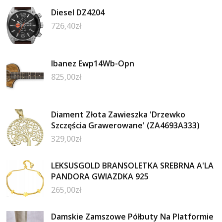
Diesel DZ4204
726,40
zł
Ibanez Ewp14Wb-Opn
825,00
zł
Diament Złota Zawieszka 'Drzewko
Szczęścia Grawerowane' (ZA4693A333)
329,00
zł
LEKSUSGOLD BRANSOLETKA SREBRNA A'LA
PANDORA GWIAZDKA 925
265,00
zł
Damskie Zamszowe Półbuty Na Platformie