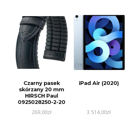
Czarny pasek
iPad Air (2020)
skórzany 20 mm
HIRSCH Paul
0925028250-2-20
XL AZ
269,00
zł
3 514,00
zł