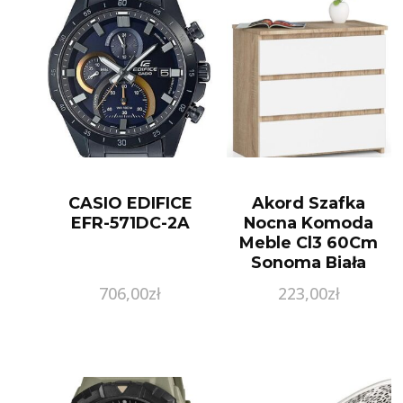
CASIO EDIFICE
Akord Szafka
EFR-571DC-2A
Nocna Komoda
Meble Cl3 60Cm
Sonoma Biała
6865660804
706,00
zł
223,00
zł