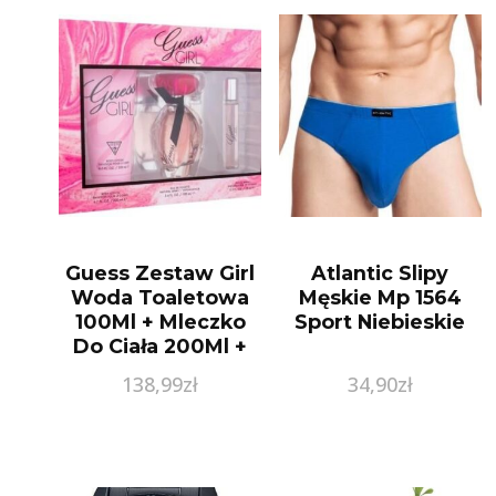
Guess Zestaw Girl
Atlantic Slipy
Woda Toaletowa
Męskie Mp 1564
100Ml + Mleczko
Sport Niebieskie
Do Ciała 200Ml +
Woda Toaletowa
138,99
zł
34,90
zł
15Ml