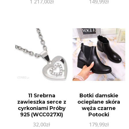
1 217,00
zł
149,99
zł
11 Srebrna
Botki damskie
zawieszka serce z
ocieplane skóra
cyrkoniami Próby
węża czarne
925 (WCC027XI)
Potocki
32,00
zł
179,99
zł