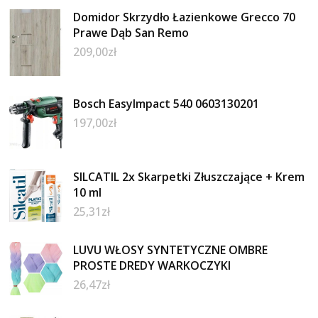
Domidor Skrzydło Łazienkowe Grecco 70
Prawe Dąb San Remo
209,00
zł
Bosch EasyImpact 540 0603130201
197,00
zł
SILCATIL 2x Skarpetki Złuszczające + Krem
10 ml
25,31
zł
LUVU WŁOSY SYNTETYCZNE OMBRE
PROSTE DREDY WARKOCZYKI
26,47
zł