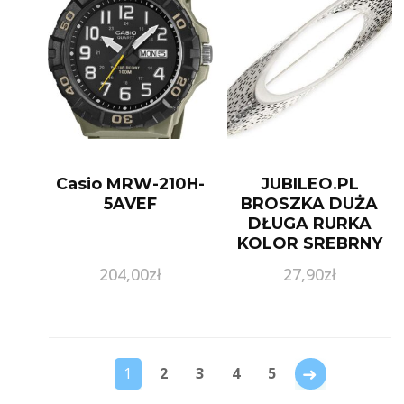
Casio MRW-210H-
JUBILEO.PL
5AVEF
BROSZKA DUŻA
DŁUGA RURKA
KOLOR SREBRNY
GLAMOUR STYL
204,00
zł
27,90
zł
KLASYCZNY
→
1
2
3
4
5