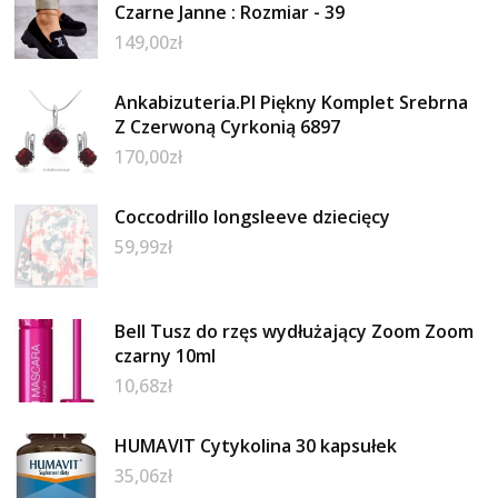
Czarne Janne : Rozmiar - 39
149,00
zł
Ankabizuteria.Pl Piękny Komplet Srebrna
Z Czerwoną Cyrkonią 6897
170,00
zł
Coccodrillo longsleeve dziecięcy
59,99
zł
Bell Tusz do rzęs wydłużający Zoom Zoom
czarny 10ml
10,68
zł
HUMAVIT Cytykolina 30 kapsułek
35,06
zł