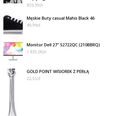
839,99
zł
Męskie Buty casual Mahis Black 46
49,99
zł
Monitor Dell 27" S2722QC (210BBRQ)
1 835,00
zł
GOLD POINT WISIOREK Z PERŁĄ
22,55
zł