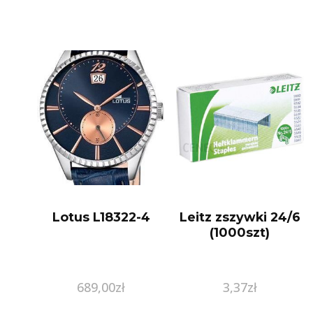
Lotus L18322-4
Leitz zszywki 24/6
(1000szt)
689,00
zł
3,37
zł