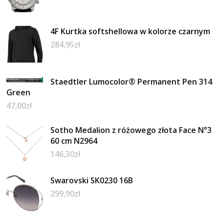
4F Kurtka softshellowa w kolorze czarnym
284,95
zł
Staedtler Lumocolor® Permanent Pen 314
Green
47,00
zł
Sotho Medalion z różowego złota Face N°3
60 cm N2964
146,30
zł
Swarovski SK0230 16B
299,90
zł