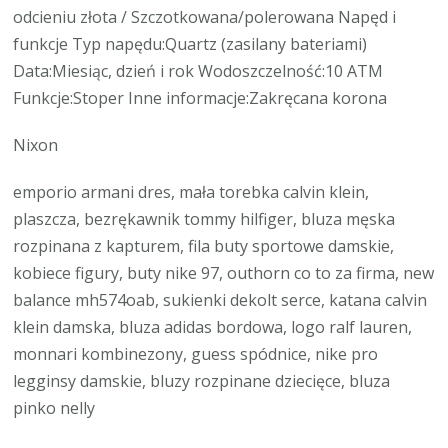
odcieniu złota / Szczotkowana/polerowana Napęd i
funkcje Typ napędu:Quartz (zasilany bateriami)
Data:Miesiąc, dzień i rok Wodoszczelność:10 ATM
Funkcje:Stoper Inne informacje:Zakręcana korona
Nixon
emporio armani dres, mała torebka calvin klein,
plaszcza, bezrękawnik tommy hilfiger, bluza męska
rozpinana z kapturem, fila buty sportowe damskie,
kobiece figury, buty nike 97, outhorn co to za firma, new
balance mh574oab, sukienki dekolt serce, katana calvin
klein damska, bluza adidas bordowa, logo ralf lauren,
monnari kombinezony, guess spódnice, nike pro
legginsy damskie, bluzy rozpinane dziecięce, bluza
pinko nelly