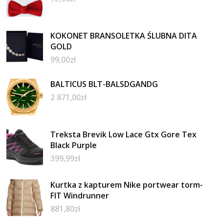
KOKONET BRANSOLETKA ŚLUBNA DITA
GOLD
99,00
zł
BALTICUS BLT-BALSDGANDG
2 871,00
zł
Treksta Brevik Low Lace Gtx Gore Tex
Black Purple
399,99
zł
Kurtka z kapturem Nike portwear torm-
FIT Windrunner
881,80
zł