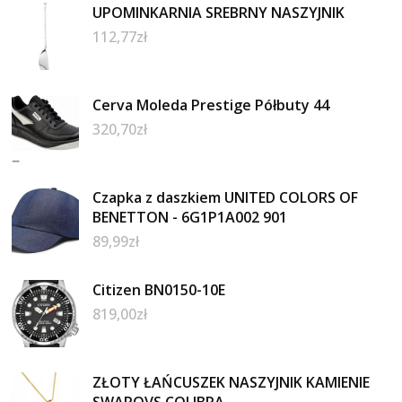
UPOMINKARNIA SREBRNY NASZYJNIK
112,77
zł
Cerva Moleda Prestige Półbuty 44
320,70
zł
Czapka z daszkiem UNITED COLORS OF
BENETTON - 6G1P1A002 901
89,99
zł
Citizen BN0150-10E
819,00
zł
ZŁOTY ŁAŃCUSZEK NASZYJNIK KAMIENIE
SWAROVS COLIBRA