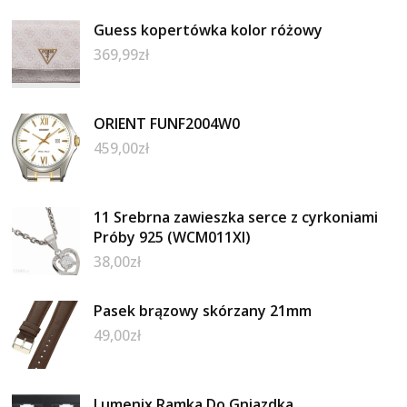
Guess kopertówka kolor różowy
369,99
zł
ORIENT FUNF2004W0
459,00
zł
11 Srebrna zawieszka serce z cyrkoniami
Próby 925 (WCM011XI)
38,00
zł
Pasek brązowy skórzany 21mm
49,00
zł
Lumenix Ramka Do Gniazdka