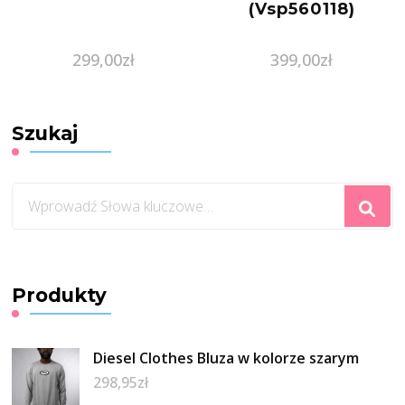
(Vsp560118)
299,00
zł
399,00
zł
Szukaj
Szukasz
czegoś?
Produkty
Diesel Clothes Bluza w kolorze szarym
298,95
zł