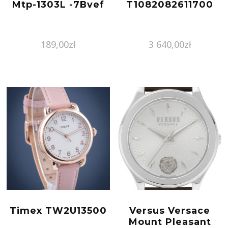
Mtp-1303L -7Bvef
T1082082611700
189,00
zł
3 640,00
zł
Timex TW2U13500
Versus Versace
Mount Pleasant