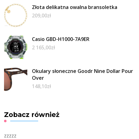
Złota delikatna owalna bransoletka
209,00
zł
Casio GBD-H1000-7A9ER
2 165,00
zł
Okulary słoneczne Goodr Nine Dollar Pour
Over
148,10
zł
Zobacz również
zzzzz