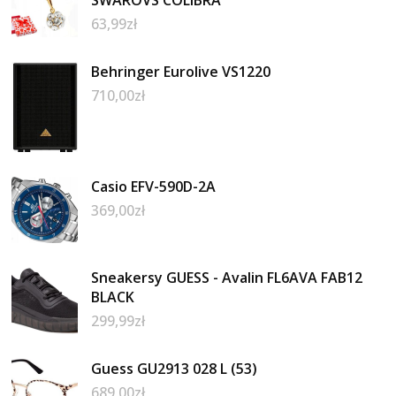
63,99
zł
Behringer Eurolive VS1220
710,00
zł
Casio EFV-590D-2A
369,00
zł
Sneakersy GUESS - Avalin FL6AVA FAB12
BLACK
299,99
zł
Guess GU2913 028 L (53)
689,00
zł