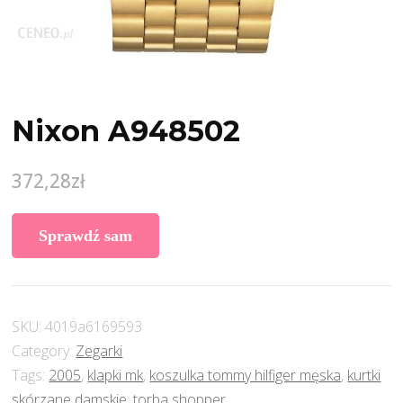
Nixon A948502
372,28
zł
Sprawdź sam
SKU:
4019a6169593
Category:
Zegarki
Tags:
2005
,
klapki mk
,
koszulka tommy hilfiger męska
,
kurtki
skórzane damskie
,
torba shopper