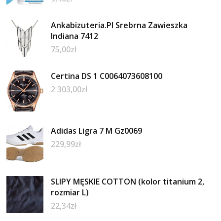
Ankabizuteria.Pl Srebrna Zawieszka
Indiana 7412
75,00
zł
Certina DS 1 C0064073608100
2 303,00
zł
Adidas Ligra 7 M Gz0069
229,99
zł
SLIPY MĘSKIE COTTON (kolor titanium 2,
rozmiar L)
22,34
zł