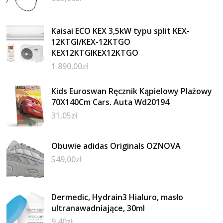
Kaisai ECO KEX 3,5kW typu split KEX-
12KTGI/KEX-12KTGO
KEX12KTGIKEX12KTGO
1 890,00
zł
Kids Euroswan Ręcznik Kąpielowy Plażowy
70X140Cm Cars. Auta Wd20194
31,05
zł
Obuwie adidas Originals OZNOVA
549,00
zł
Dermedic, Hydrain3 Hialuro, masło
ultranawadniające, 30ml
9,40
zł