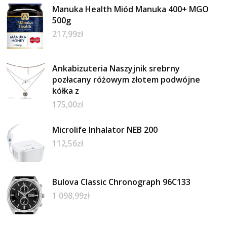
Manuka Health Miód Manuka 400+ MGO
500g
217,99
zł
Ankabizuteria Naszyjnik srebrny
pozłacany różowym złotem podwójne
kółka z
175,00
zł
Microlife Inhalator NEB 200
112,56
zł
Bulova Classic Chronograph 96C133
1 098,99
zł