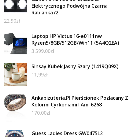
Elektrycznego Podwójna Czarna
Rabianka72
22,90
zł
Laptop HP Victus 16-e0111nw
Ryzen5/8GB/512GB/Win11 (5A4Q2EA)
3 599,00
zł
Sinsay Kubek Jasny Szary (1419Q09X)
11,99
zł
Ankabizuteria.Pl Pierścionek Pozłacany Z
Kolormi Cyrkoniami I Ami 6268
170,00
zł
Guess Ladies Dress GW0475L2