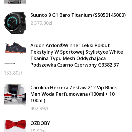
Suunto 9 G1 Baro Titanium (SS050145000)
2 379,00
zł
Ardon Ardon®Winner Lekki Półbut
Tekstylny W Sportowej Stylistyce White
Tkanina Typu Mesh Oddychająca
Podszewka Czarno Czerwony G3382 37
153,80
zł
Carolina Herrera Zestaw 212 Vip Black
Men Woda Perfumowana (100ml + 10
100ml)
402,99
zł
OZDOBY
15,90
zł