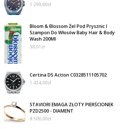
1 299,00
zł
Bloom & Blossom Żel Pod Prysznic I
Szampon Do Włosów Baby Hair & Body
Wash 200Ml
38,01
zł
Certina DS Action C0328511105702
1 434,00
zł
STAVIORI EMAGA ZŁOTY PIERŚCIONEK
PZD2500 - DIAMENT
8 500,00
zł