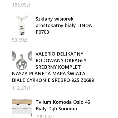
185,90
zł
Szklany wisiorek
prostokątny biały LINDA
P0703
53,69
zł
VALERIO DELIKATNY
RODOWANY OKRĄGŁY
SREBRNY KOMPLET
NASZA PLANETA MAPA ŚWIATA
BIAŁE CYRKONIE SREBRO 925 Z0689
112,27
zł
Tvilum Komoda Oslo 4S
Biały Dąb Sonoma
799,00
zł