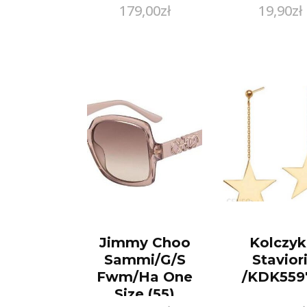
179,00
zł
19,90
zł
Jimmy Choo
Kolczyk
Sammi/G/S
Stavior
Fwm/Ha One
/KDK559
Size (55)