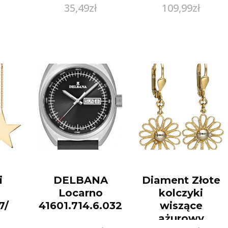
35,49
zł
109,99
zł
i
DELBANA
Diament Złote
i
Locarno
kolczyki
7/
41601.714.6.032
wiszące
ażurowy