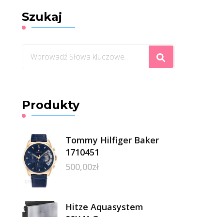
Szukaj
Szukasz
czegoś?
Produkty
Tommy Hilfiger Baker
1710451
500,00
zł
Hitze Aquasystem