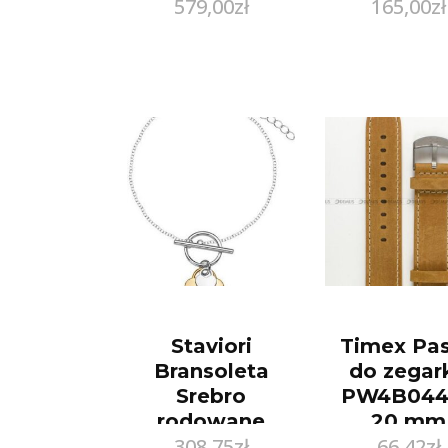
579,00
zł
165,00
zł
Staviori
Timex Pa
Bransoleta
do zegar
Srebro
PW4B044
rodowane
20 mm
308,75
zł
66,42
zł
BSC5804