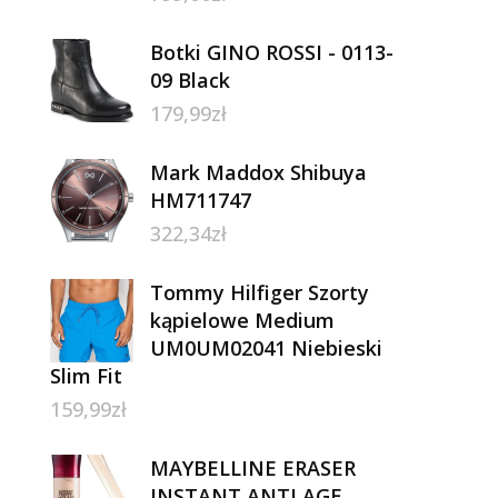
Botki GINO ROSSI - 0113-
09 Black
179,99
zł
Mark Maddox Shibuya
HM711747
322,34
zł
Tommy Hilfiger Szorty
kąpielowe Medium
UM0UM02041 Niebieski
Slim Fit
159,99
zł
MAYBELLINE ERASER
INSTANT ANTI AGE