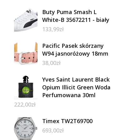
Buty Puma Smash L
White-B 35672211 - biały
133,99
zł
Pacific Pasek skórzany
W94 jasnoróżowy 18mm
38,00
zł
Yves Saint Laurent Black
Opium Illicit Green Woda
Perfumowana 30ml
222,00
zł
Timex TW2T69700
693,00
zł