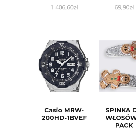
1 406,60
zł
69,90
zł
nadruki
Casio MRW-
SPINKA 
200HD-1BVEF
WŁOSÓW
PACK