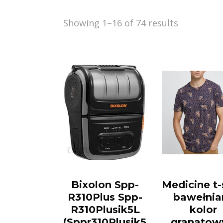
Showing 1–16 of 74 results
Bixolon Spp-
Medicine t-
R310Plus Spp-
bawełnia
R310Plusik5L
kolor
(Sppr310Plusik5L)
granatow