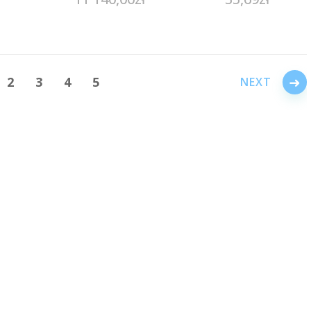
→
2
3
4
5