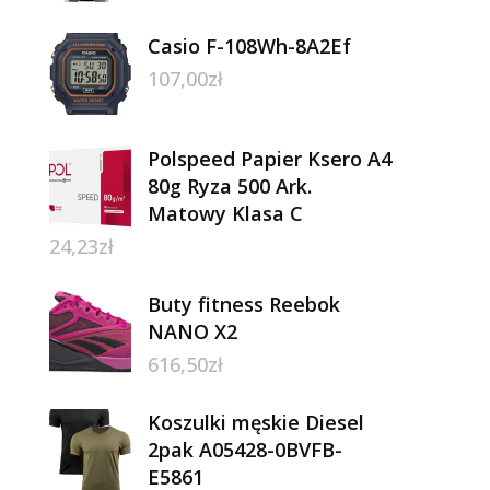
Casio F-108Wh-8A2Ef
107,00
zł
Polspeed Papier Ksero A4
80g Ryza 500 Ark.
Matowy Klasa C
24,23
zł
Buty fitness Reebok
NANO X2
616,50
zł
Koszulki męskie Diesel
2pak A05428-0BVFB-
E5861