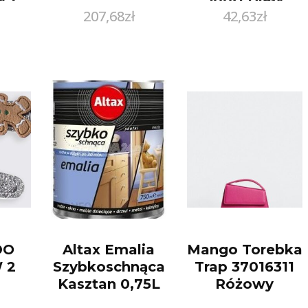
207,68
zł
42,63
zł
em
DO
Altax Emalia
Mango Torebka
 2
Szybkoschnąca
Trap 37016311
Kasztan 0,75L
Różowy