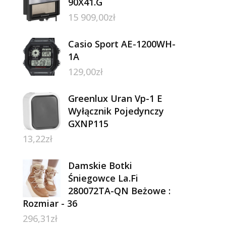
90X41.G
15 909,00
zł
Casio Sport AE-1200WH-
1A
129,00
zł
Greenlux Uran Vp-1 E
Wyłącznik Pojedynczy
GXNP115
13,22
zł
Damskie Botki
Śniegowce La.Fi
280072TA-QN Beżowe :
Rozmiar - 36
296,31
zł