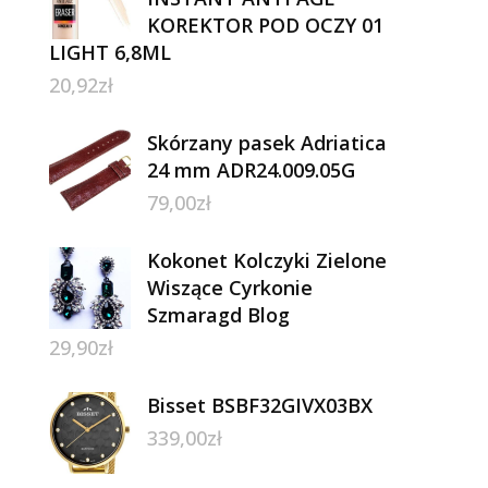
KOREKTOR POD OCZY 01
LIGHT 6,8ML
20,92
zł
Skórzany pasek Adriatica
24 mm ADR24.009.05G
79,00
zł
Kokonet Kolczyki Zielone
Wiszące Cyrkonie
Szmaragd Blog
29,90
zł
Bisset BSBF32GIVX03BX
339,00
zł