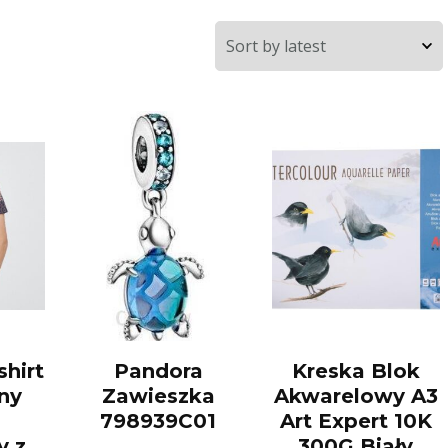
shirt
Pandora
Kreska Blok
ny
Zawieszka
Akwarelowy A3
798939C01
Art Expert 10K
y z
300G Biały