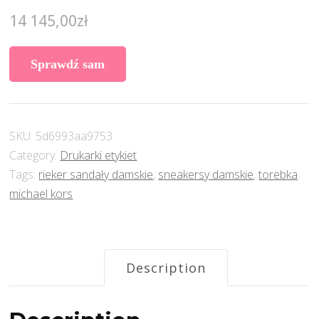
14 145,00
zł
Sprawdź sam
SKU:
5d6993aa9753
Category:
Drukarki etykiet
Tags:
rieker sandały damskie
,
sneakersy damskie
,
torebka
michael kors
Description