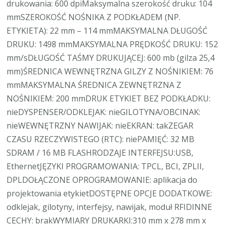
drukowania: 600 dpiMaksymalna szerokość druku: 104
mmSZEROKOŚĆ NOŚNIKA Z PODKŁADEM (NP.
ETYKIETA): 22 mm – 114 mmMAKSYMALNA DŁUGOŚĆ
DRUKU: 1498 mmMAKSYMALNA PRĘDKOŚĆ DRUKU: 152
mm/sDŁUGOŚĆ TAŚMY DRUKUJĄCEJ: 600 mb (gilza 25,4
mm)ŚREDNICA WEWNĘTRZNA GILZY Z NOŚNIKIEM: 76
mmMAKSYMALNA ŚREDNICA ZEWNĘTRZNA Z
NOŚNIKIEM: 200 mmDRUK ETYKIET BEZ PODKŁADKU:
nieDYSPENSER/ODKLEJAK: nieGILOTYNA/OBCINAK:
nieWEWNĘTRZNY NAWIJAK: nieEKRAN: takZEGAR
CZASU RZECZYWISTEGO (RTC): niePAMIĘĆ: 32 MB
SDRAM / 16 MB FLASHRODZAJE INTERFEJSU:USB,
EthernetJĘZYKI PROGRAMOWANIA: TPCL, BCI, ZPLII,
DPLDOŁĄCZONE OPROGRAMOWANIE: aplikacja do
projektowania etykietDOSTĘPNE OPCJE DODATKOWE:
odklejak, gilotyny, interfejsy, nawijak, moduł RFIDINNE
CECHY: brakWYMIARY DRUKARKI:310 mm x 278 mm x