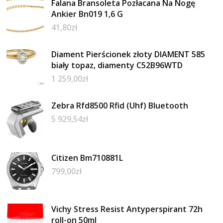
Falana Bransoleta Pozłacana Na Nogę
Ankier Bn019 1,6 G
41,80
zł
Diament Pierścionek złoty DIAMENT 585
biały topaz, diamenty C52B96WTD
1 259,00
zł
Zebra Rfd8500 Rfid (Uhf) Bluetooth
5 929,54
zł
Citizen Bm710881L
799,00
zł
Vichy Stress Resist Antyperspirant 72h
roll-on 50ml