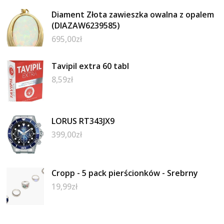
Diament Złota zawieszka owalna z opalem
(DIAZAW6239585)
695,00
zł
Tavipil extra 60 tabl
8,59
zł
LORUS RT343JX9
399,00
zł
Cropp - 5 pack pierścionków - Srebrny
19,99
zł