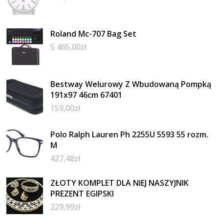
Roland Mc-707 Bag Set
5 465,00
zł
Bestway Welurowy Z Wbudowaną Pompką
191x97 46cm 67401
159,00
zł
Polo Ralph Lauren Ph 2255U 5593 55 rozm.
M
427,48
zł
ZŁOTY KOMPLET DLA NIEJ NASZYJNIK
PREZENT EGIPSKI
229,99
zł