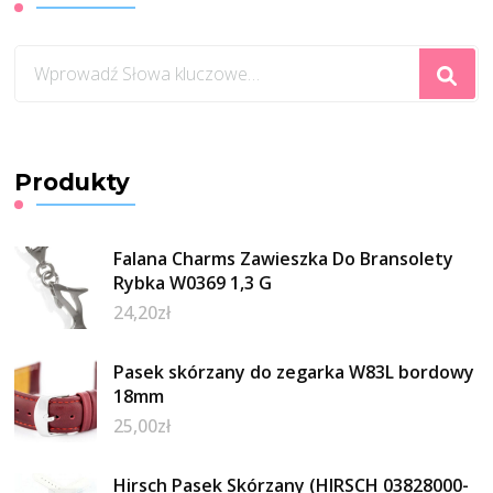
Szukasz
czegoś?
Produkty
Falana Charms Zawieszka Do Bransolety
Rybka W0369 1,3 G
24,20
zł
Pasek skórzany do zegarka W83L bordowy
18mm
25,00
zł
Hirsch Pasek Skórzany (HIRSCH 03828000-