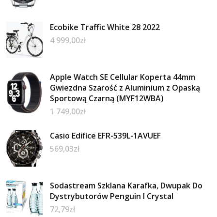
Ecobike Traffic White 28 2022
4 999,00
zł
Apple Watch SE Cellular Koperta 44mm
Gwiezdna Szarość z Aluminium z Opaską
Sportową Czarną (MYF12WBA)
1 749,00
zł
Casio Edifice EFR-539L-1AVUEF
569,03
zł
Sodastream Szklana Karafka, Dwupak Do
Dystrybutorów Penguin I Crystal
72,79
zł