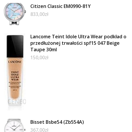
Citizen Classic EM0990-81Y
833,00
zł
Lancome Teint Idole Ultra Wear podkład o
przedłużonej trwałości spf15 047 Beige
Taupe 30ml
150,00
zł
Bisset Bsbe54 (Zb554A)
367,00
zł