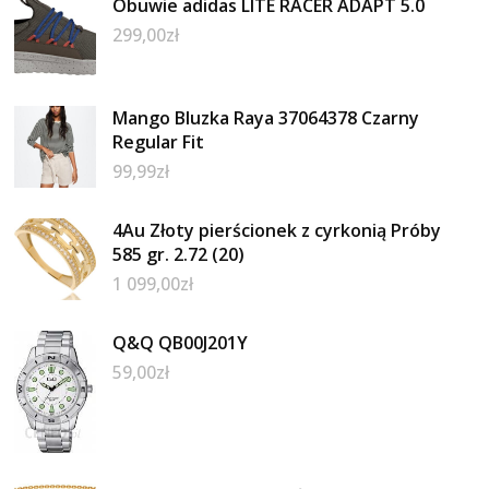
Obuwie adidas LITE RACER ADAPT 5.0
299,00
zł
Mango Bluzka Raya 37064378 Czarny
Regular Fit
99,99
zł
4Au Złoty pierścionek z cyrkonią Próby
585 gr. 2.72 (20)
1 099,00
zł
Q&Q QB00J201Y
59,00
zł