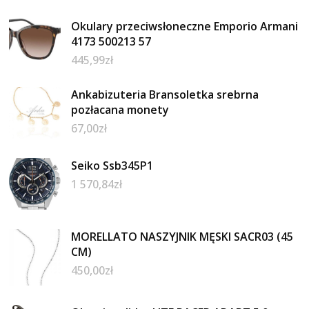
Okulary przeciwsłoneczne Emporio Armani
4173 500213 57
445,99
zł
Ankabizuteria Bransoletka srebrna
pozłacana monety
67,00
zł
Seiko Ssb345P1
1 570,84
zł
MORELLATO NASZYJNIK MĘSKI SACR03 (45
CM)
450,00
zł