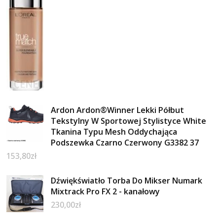
Ardon Ardon®Winner Lekki Półbut
Tekstylny W Sportowej Stylistyce White
Tkanina Typu Mesh Oddychająca
Podszewka Czarno Czerwony G3382 37
153,80
zł
Dźwiękświatło Torba Do Mikser Numark
Mixtrack Pro FX 2 - kanałowy
230,00
zł