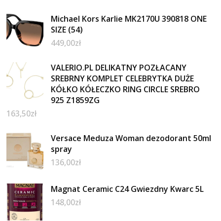
Michael Kors Karlie MK2170U 390818 ONE
SIZE (54)
449,00
zł
VALERIO.PL DELIKATNY POZŁACANY
SREBRNY KOMPLET CELEBRYTKA DUŻE
KÓŁKO KÓŁECZKO RING CIRCLE SREBRO
925 Z1859ZG
163,50
zł
Versace Meduza Woman dezodorant 50ml
spray
136,00
zł
Magnat Ceramic C24 Gwiezdny Kwarc 5L
148,00
zł