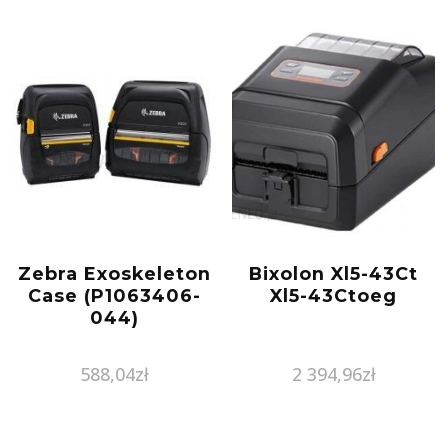
Zebra Exoskeleton
Bixolon Xl5-43Ct
Case (P1063406-
Xl5-43Ctoeg
044)
588,04
zł
2 394,96
zł