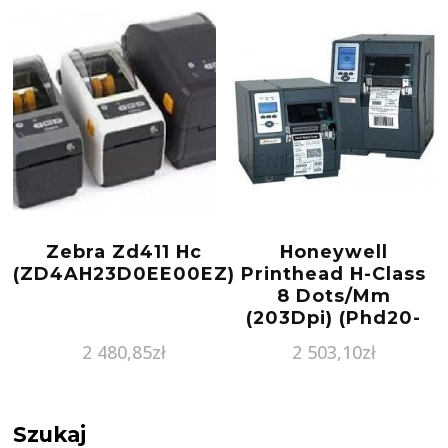
Zebra Zd411 Hc
Honeywell
(ZD4AH23D0EE00EZ)
Printhead H-Class
8 Dots/Mm
(203Dpi) (Phd20-
2240-01)
2 480,85
zł
2 503,10
zł
Szukaj