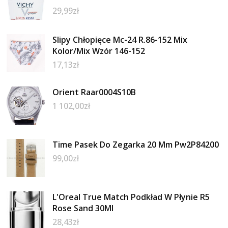
29,99
zł
Slipy Chłopięce Mc-24 R.86-152 Mix
Kolor/Mix Wzór 146-152
17,13
zł
Orient Raar0004S10B
1 102,00
zł
Time Pasek Do Zegarka 20 Mm Pw2P84200
99,00
zł
L'Oreal True Match Podkład W Płynie R5
Rose Sand 30Ml
28,43
zł