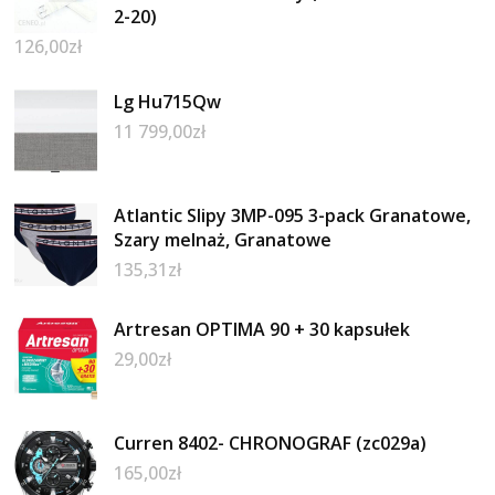
2-20)
126,00
zł
Lg Hu715Qw
11 799,00
zł
Atlantic Slipy 3MP-095 3-pack Granatowe,
Szary melnaż, Granatowe
135,31
zł
Artresan OPTIMA 90 + 30 kapsułek
29,00
zł
Curren 8402- CHRONOGRAF (zc029a)
165,00
zł