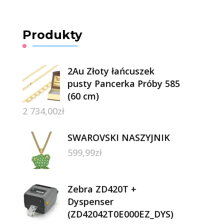
Produkty
2Au Złoty łańcuszek
pusty Pancerka Próby 585
(60 cm)
2 734,00
zł
SWAROVSKI NASZYJNIK
599,99
zł
Zebra ZD420T +
Dyspenser
(ZD42042T0E000EZ_DYS)