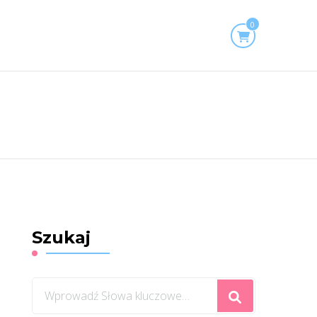
0
Szukaj
Szukasz
czegoś?