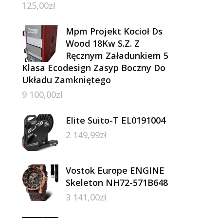
125,00
zł
Mpm Projekt Kocioł Ds
Wood 18Kw S.Z. Z
Ręcznym Załadunkiem 5
Klasa Ecodesign Zasyp Boczny Do
Układu Zamkniętego
9 100,00
zł
Elite Suito-T EL0191004
2 149,99
zł
Vostok Europe ENGINE
Skeleton NH72-571B648
3 141,00
zł