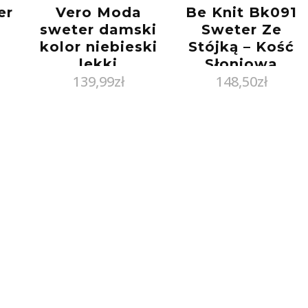
er
Vero Moda
Be Knit Bk091
sweter damski
Sweter Ze
kolor niebieski
Stójką – Kość
lekki
Słoniowa
139,99
zł
148,50
zł