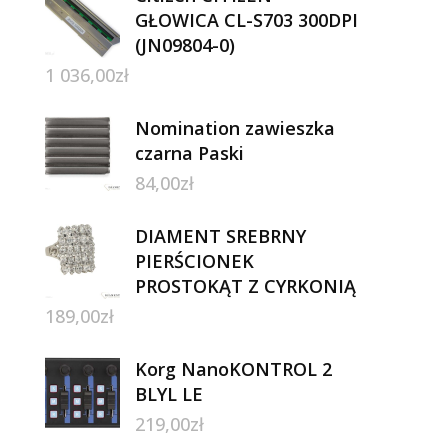
GŁOWICA CL-S703 300DPI
(JN09804-0)
1 036,00
zł
Nomination zawieszka
czarna Paski
84,00
zł
DIAMENT SREBRNY
PIERŚCIONEK
PROSTOKĄT Z CYRKONIĄ
189,00
zł
Korg NanoKONTROL 2
BLYL LE
219,00
zł