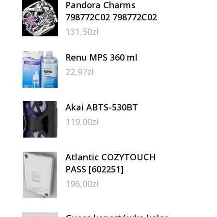
Pandora Charms
798772C02 798772C02
131,50
zł
Renu MPS 360 ml
22,97
zł
Akai ABTS-530BT
119,00
zł
Atlantic COZYTOUCH
PASS [602251]
196,00
zł