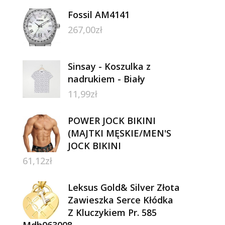
Fossil AM4141
267,00
zł
Sinsay - Koszulka z
nadrukiem - Biały
11,99
zł
POWER JOCK BIKINI
(MAJTKI MĘSKIE/MEN'S
JOCK BIKINI
61,12
zł
Leksus Gold& Silver Złota
Zawieszka Serce Kłódka
Z Kluczykiem Pr. 585