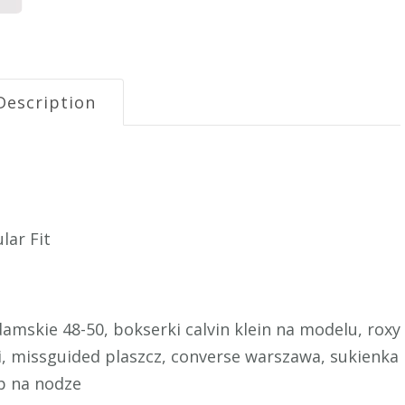
Description
lar Fit
mskie 48-50, bokserki calvin klein na modelu, roxy
i, missguided plaszcz, converse warszawa, sukienka
ip na nodze