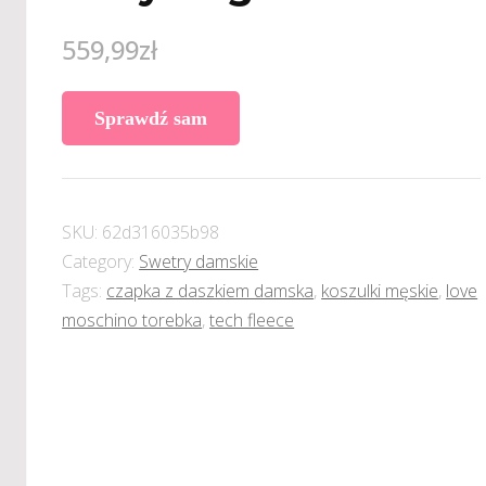
559,99
zł
Sprawdź sam
SKU:
62d316035b98
Category:
Swetry damskie
Tags:
czapka z daszkiem damska
,
koszulki męskie
,
love
moschino torebka
,
tech fleece