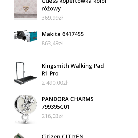
Guess kopertówka kolor
różowy
369,99
zł
Makita 6417455
863,49
zł
Kingsmith Walking Pad
R1 Pro
2 490,00
zł
PANDORA CHARMS
799395C01
216,03
zł
Citizen CITIzEN