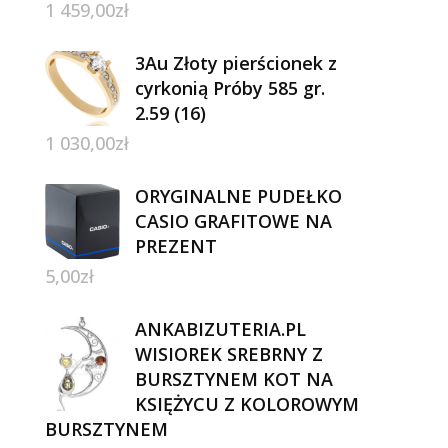
1 459,00
zł
3Au Złoty pierścionek z
cyrkonią Próby 585 gr.
2.59 (16)
1 030,00
zł
ORYGINALNE PUDEŁKO
CASIO GRAFITOWE NA
PREZENT
5,00
zł
ANKABIZUTERIA.PL
WISIOREK SREBRNY Z
BURSZTYNEM KOT NA
KSIĘŻYCU Z KOLOROWYM
BURSZTYNEM