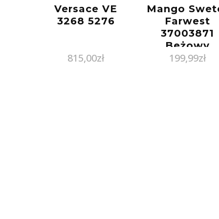
Versace VE
Mango Swet
3268 5276
Farwest
37003871
Beżowy
815,00
zł
199,99
zł
Regular Fit