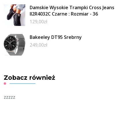
Damskie Wysokie Trampki Cross Jeans
II2R4032C Czarne : Rozmiar - 36
129,00
zł
Bakeeley DT95 Srebrny
249,00
zł
Zobacz również
zzzzz