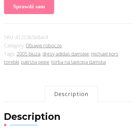
Sprawdź sam
SKU:
41253b5b8ac4
Category:
Obuwie robocze
Tags:
2005 bluza
,
dresy adidas damskie
,
michael kors
torebki
,
patrizia pepe
,
torba na laptopa damska
Description
Description