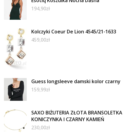
Esotiq Koszulka Nocna Dasha
194,90
zł
Kolczyki Coeur De Lion 4545/21-1633
459,00
zł
Guess longsleeve damski kolor czarny
159,99
zł
SAXO BIŻUTERIA ZŁOTA BRANSOLETKA
KONICZYNKA I CZARNY KAMIEŃ
230,00
zł