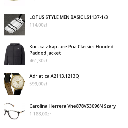
LOTUS STYLE MEN BASIC LS1137-1/3
114,00
zł
Kurtka z kapture Pua Classics Hooded
Padded Jacket
461,30
zł
Adriatica A2113.1213Q
599,00
zł
Carolina Herrera Vhe878V53096N Szary
1 188,00
zł