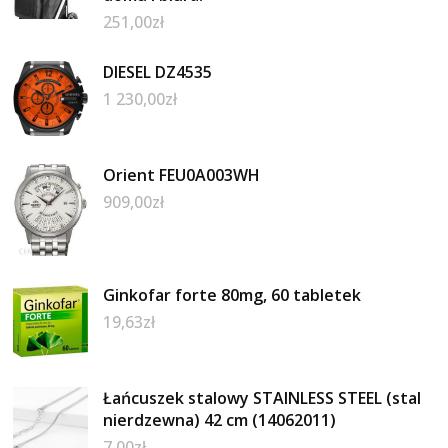
251,00
zł
DIESEL DZ4535
1 230,00
zł
Orient FEU0A003WH
909,00
zł
Ginkofar forte 80mg, 60 tabletek
19,63
zł
Łańcuszek stalowy STAINLESS STEEL (stal
nierdzewna) 42 cm (14062011)
7,00
zł