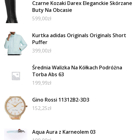
Czarne Kozaki Darex Eleganckie Skórzane
Buty Na Obcasie
599,00
zł
Kurtka adidas Originals Originals Short
Puffer
399,00
zł
Średnia Walizka Na Kółkach Podróżna
Torba Abs 63
199,99
zł
Gino Rossi 11312B2-3D3
152,25
zł
Aqua Aura z Karneolem 03