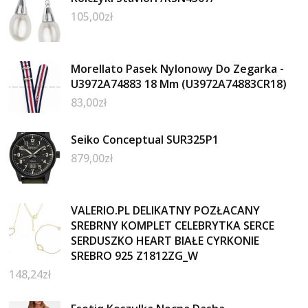
105,00
zł
Morellato Pasek Nylonowy Do Zegarka -
U3972A74883 18 Mm (U3972A74883CR18)
83,00
zł
Seiko Conceptual SUR325P1
879,00
zł
VALERIO.PL DELIKATNY POZŁACANY
SREBRNY KOMPLET CELEBRYTKA SERCE
SERDUSZKO HEART BIAŁE CYRKONIE
SREBRO 925 Z1812ZG_W
148,24
zł