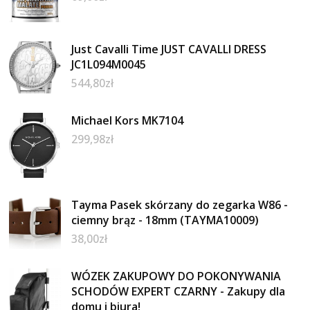
Just Cavalli Time JUST CAVALLI DRESS
JC1L094M0045
544,80
zł
Michael Kors MK7104
299,98
zł
Tayma Pasek skórzany do zegarka W86 -
ciemny brąz - 18mm (TAYMA10009)
38,00
zł
WÓZEK ZAKUPOWY DO POKONYWANIA
SCHODÓW EXPERT CZARNY - Zakupy dla
domu i biura!