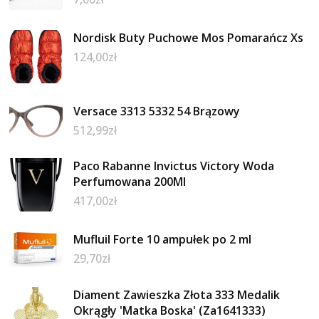
Nordisk Buty Puchowe Mos Pomarańcz Xs
124,00
zł
Versace 3313 5332 54 Brązowy
512,99
zł
Paco Rabanne Invictus Victory Woda
Perfumowana 200Ml
417,00
zł
Mufluil Forte 10 ampułek po 2 ml
29,70
zł
Diament Zawieszka Złota 333 Medalik
Okrągły 'Matka Boska' (Za1641333)