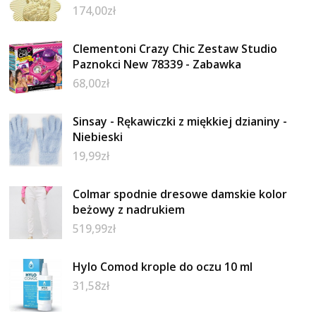
174,00
zł
Clementoni Crazy Chic Zestaw Studio
Paznokci New 78339 - Zabawka
68,00
zł
Sinsay - Rękawiczki z miękkiej dzianiny -
Niebieski
19,99
zł
Colmar spodnie dresowe damskie kolor
beżowy z nadrukiem
519,99
zł
Hylo Comod krople do oczu 10 ml
31,58
zł