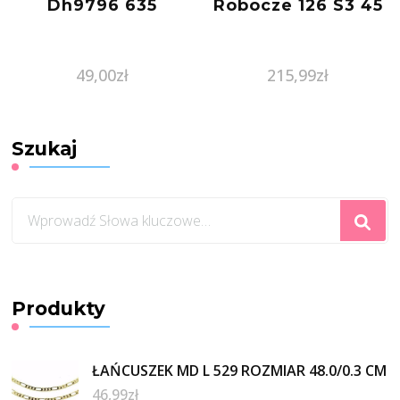
Dh9796 635
Robocze 126 S3 45
49,00
zł
215,99
zł
Szukaj
Szukasz
czegoś?
Produkty
ŁAŃCUSZEK MD L 529 ROZMIAR 48.0/0.3 CM
46,99
zł