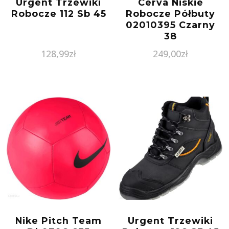
Urgent Trzewiki
Cerva Niskie
Robocze 112 Sb 45
Robocze Półbuty
02010395 Czarny
38
128,99
zł
249,00
zł
Nike Pitch Team
Urgent Trzewiki