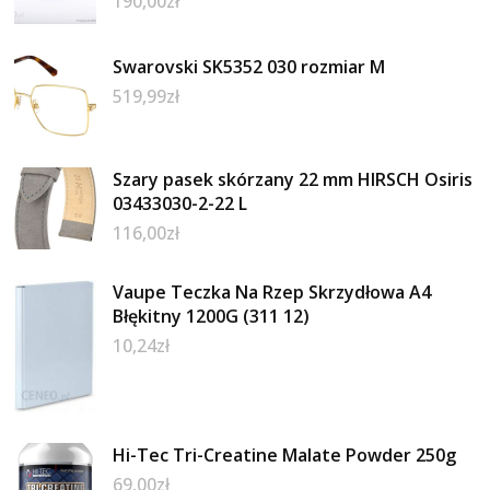
190,00
zł
Swarovski SK5352 030 rozmiar M
519,99
zł
Szary pasek skórzany 22 mm HIRSCH Osiris
03433030-2-22 L
116,00
zł
Vaupe Teczka Na Rzep Skrzydłowa A4
Błękitny 1200G (311 12)
10,24
zł
Hi-Tec Tri-Creatine Malate Powder 250g
69,00
zł