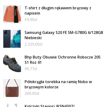
T-shirt z długim rękawem brązowy z
napisem
59,90
zł
Samsung Galaxy S20 FE SM-G780G 6/128GB
Niebieski
2 239,00
zł
Bhp Buty Obuwie Ochronne Robocze 205
S1 Roz 41
99,77
zł
Półokrągła torebka na ramię Nobo w
brązowym kolorze
269,00
zł
Kolczyki Staviori /KSN4307/