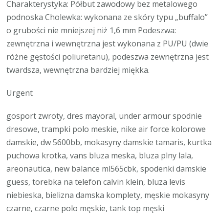
Charakterystyka: Półbut zawodowy bez metalowego
podnoska Cholewka: wykonana ze skóry typu „buffalo”
o grubości nie mniejszej niż 1,6 mm Podeszwa:
zewnętrzna i wewnętrzna jest wykonana z PU/PU (dwie
różne gęstości poliuretanu), podeszwa zewnętrzna jest
twardsza, wewnętrzna bardziej miękka.
Urgent
gosport zwroty, dres mayoral, under armour spodnie
dresowe, trampki polo meskie, nike air force kolorowe
damskie, dw 5600bb, mokasyny damskie tamaris, kurtka
puchowa krotka, vans bluza meska, bluza plny lala,
areonautica, new balance ml565cbk, spodenki damskie
guess, torebka na telefon calvin klein, bluza levis
niebieska, bielizna damska komplety, męskie mokasyny
czarne, czarne polo męskie, tank top męski