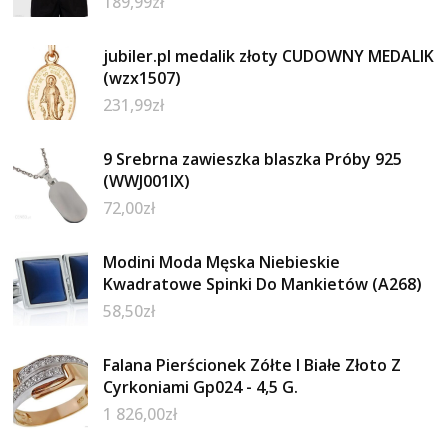
189,99
zł
jubiler.pl medalik złoty CUDOWNY MEDALIK
(wzx1507)
231,99
zł
9 Srebrna zawieszka blaszka Próby 925
(WWJ001IX)
72,00
zł
Modini Moda Męska Niebieskie
Kwadratowe Spinki Do Mankietów (A268)
58,50
zł
Falana Pierścionek Zółte I Białe Złoto Z
Cyrkoniami Gp024 - 4,5 G.
1 826,00
zł