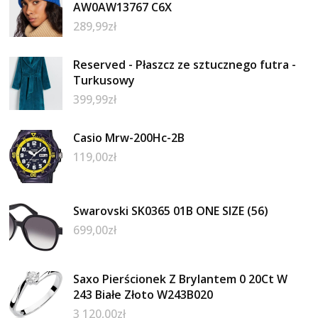
AW0AW13767 C6X
289,99
zł
Reserved - Płaszcz ze sztucznego futra -
Turkusowy
399,99
zł
Casio Mrw-200Hc-2B
119,00
zł
Swarovski SK0365 01B ONE SIZE (56)
699,00
zł
Saxo Pierścionek Z Brylantem 0 20Ct W
243 Białe Złoto W243B020
3 120,00
zł