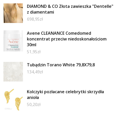
DIAMOND & CO Złota zawieszka "Dentelle"
z diamentami
698,95
zł
Avene CLEANANCE Comedomed
koncentrat przeciw niedoskonałościom
30ml
51,95
zł
Tubądzin Torano White 79,8X79,8
134,49
zł
Kolczyki pozłacane celebrytki skrzydła
anioła
50,20
zł