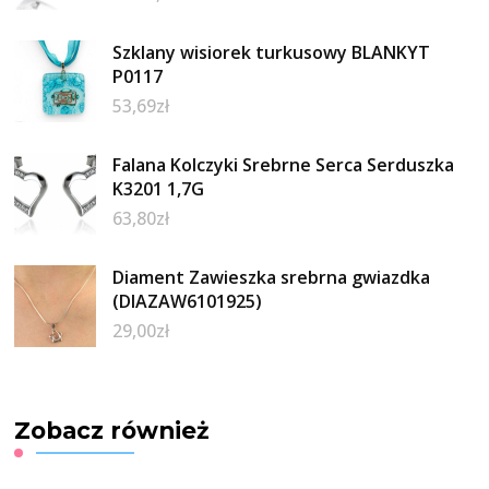
Szklany wisiorek turkusowy BLANKYT
P0117
53,69
zł
Falana Kolczyki Srebrne Serca Serduszka
K3201 1,7G
63,80
zł
Diament Zawieszka srebrna gwiazdka
(DIAZAW6101925)
29,00
zł
Zobacz również