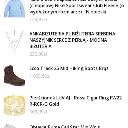
(chłopców) Nike Sportswear Club Fleece (o
wydłużonym rozmiarze) - Niebieski
144,97
zł
ANKABIZUTERIA.PL BIŻUTERIA SREBRNA -
NASZYJNIK SERCE Z PERŁĄ - MODNA
BIŻUTERIA
230,00
zł
Ecco Track 25 Mid Hiking Boots Brąz
1 055,60
zł
Pierścionek LUV AJ - Rossi Cigar Ring FW22-
R-RCR-G Gold
369,99
zł
Obuwie Puma Cali Star Mix Wn s