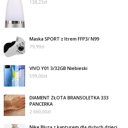
138,23
zł
Maska SPORT z filtrem FFP3/ N99
79,99
zł
VIVO Y01 3/32GB Niebieski
599,00
zł
DIAMENT ZŁOTA BRANSOLETKA 333
PANCERKA
2 660,00
zł
Nike Bluza z kapturem dla dużych dzieci