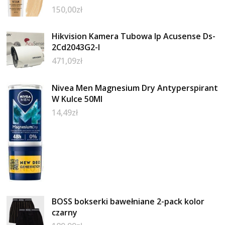
150,00
zł
Hikvision Kamera Tubowa Ip Acusense Ds-
2Cd2043G2-I
471,09
zł
Nivea Men Magnesium Dry Antyperspirant
W Kulce 50Ml
14,49
zł
BOSS bokserki bawełniane 2-pack kolor
czarny