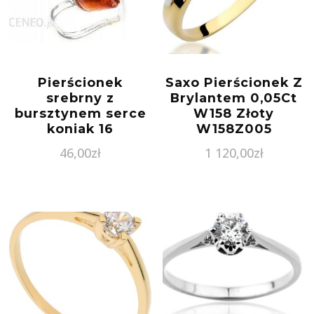
Pierścionek
Saxo Pierścionek Z
srebrny z
Brylantem 0,05Ct
bursztynem serce
W158 Złoty
koniak 16
W158Z005
46,00
zł
1 120,00
zł