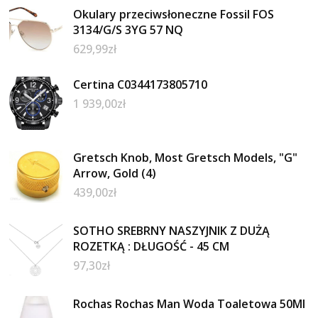
Okulary przeciwsłoneczne Fossil FOS
3134/G/S 3YG 57 NQ
629,99
zł
Certina C0344173805710
1 939,00
zł
Gretsch Knob, Most Gretsch Models, "G"
Arrow, Gold (4)
439,00
zł
SOTHO SREBRNY NASZYJNIK Z DUŻĄ
ROZETKĄ : DŁUGOŚĆ - 45 CM
97,30
zł
Rochas Rochas Man Woda Toaletowa 50Ml