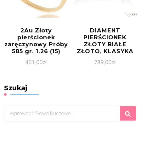
2Au Złoty
DIAMENT
pierścionek
PIERŚCIONEK
zaręczynowy Próby
ZŁOTY BIAŁE
585 gr. 1.26 (15)
ZŁOTO, KLASYKA
161805
461,00
zł
789,00
zł
Szukaj
Szukasz
czegoś?