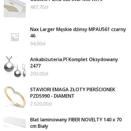
487,70
zł
Nax Larger Męskie dżinsy MPAU561 czarny
46
94,00
zł
Ankabizuteria.Pl Komplet Oksydowany
2477
200,00
zł
STAVIORI EMAGA ZŁOTY PIERŚCIONEK
PZD5990 - DIAMENT
2 020,00
zł
Blat laminowany FIBER NOVELTY 140 x 70
cm Biały