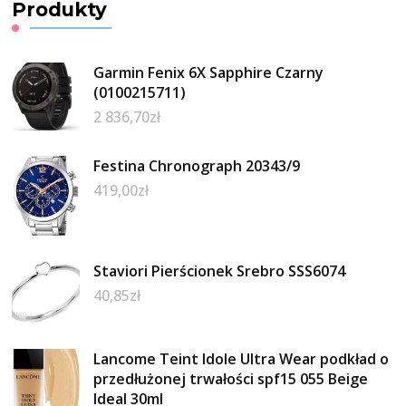
Produkty
Garmin Fenix 6X Sapphire Czarny
(0100215711)
2 836,70
zł
Festina Chronograph 20343/9
419,00
zł
Staviori Pierścionek Srebro SSS6074
40,85
zł
Lancome Teint Idole Ultra Wear podkład o
przedłużonej trwałości spf15 055 Beige
Ideal 30ml