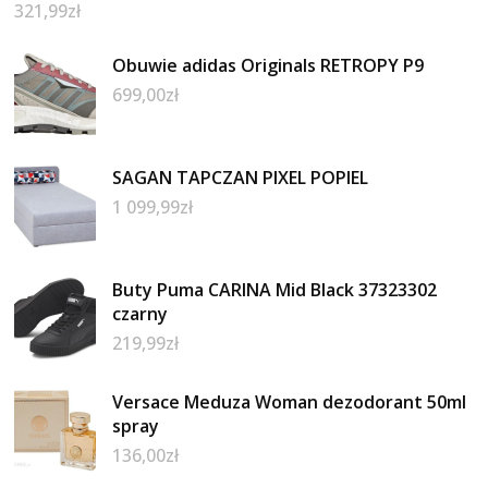
321,99
zł
Obuwie adidas Originals RETROPY P9
699,00
zł
SAGAN TAPCZAN PIXEL POPIEL
1 099,99
zł
Buty Puma CARINA Mid Black 37323302
czarny
219,99
zł
Versace Meduza Woman dezodorant 50ml
spray
136,00
zł