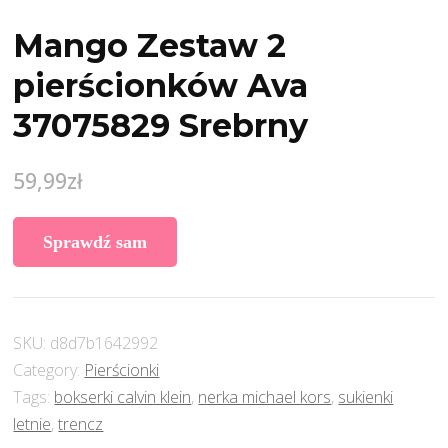
Mango Zestaw 2
pierścionków Ava
37075829 Srebrny
59,99
zł
Sprawdź sam
SKU:
d8d7b1642992
Category:
Pierścionki
Tags:
bokserki calvin klein
,
nerka michael kors
,
sukienki
letnie
,
trencz