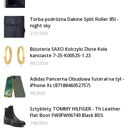
Torba podróżna Dakine Split Roller 85l -
night sky
219,99
zł
Biżuteria SAXO Kolczyki Złote Koła
kanciaste 7-25-K00525-1.23
487,00
zł
Adidas Pancerna Obudowa futerał na tył -
iPhone Xs (8718846052757)
99,00
zł
Sztyblety TOMMY HILFIGER - Th Leather
Flat Boot FW0FW06749 Black BDS
749,99
zł