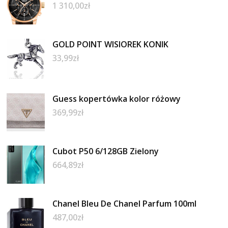
1 310,00
zł
GOLD POINT WISIOREK KONIK
33,99
zł
Guess kopertówka kolor różowy
369,99
zł
Cubot P50 6/128GB Zielony
664,89
zł
Chanel Bleu De Chanel Parfum 100ml
487,00
zł