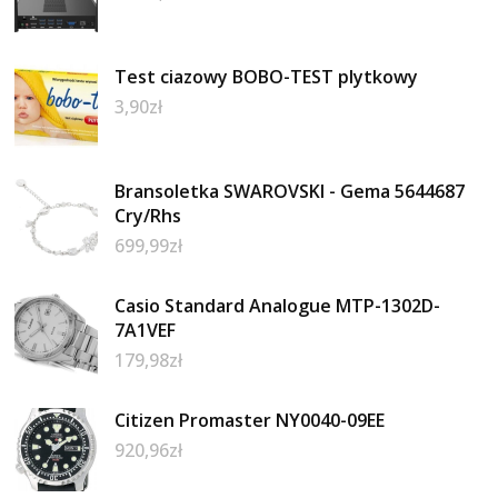
Test ciazowy BOBO-TEST plytkowy
3,90
zł
Bransoletka SWAROVSKI - Gema 5644687
Cry/Rhs
699,99
zł
Casio Standard Analogue MTP-1302D-
7A1VEF
179,98
zł
Citizen Promaster NY0040-09EE
920,96
zł