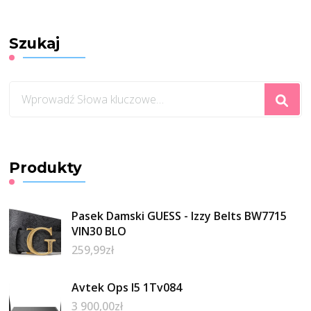
Szukaj
Szukasz
czegoś?
Produkty
Pasek Damski GUESS - Izzy Belts BW7715
VIN30 BLO
259,99
zł
Avtek Ops I5 1Tv084
3 900,00
zł