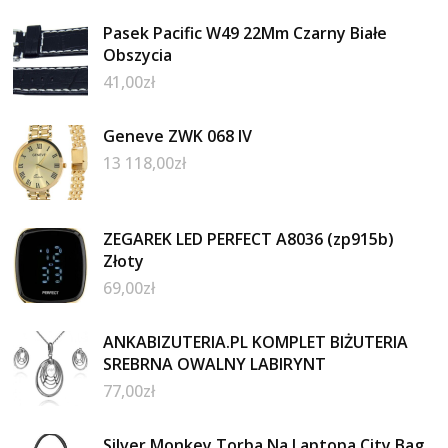
Pasek Pacific W49 22Mm Czarny Białe
Obszycia
41,00
zł
Geneve ZWK 068 IV
13 118,00
zł
ZEGAREK LED PERFECT A8036 (zp915b)
Złoty
69,00
zł
ANKABIZUTERIA.PL KOMPLET BIŻUTERIA
SREBRNA OWALNY LABIRYNT
77,00
zł
Silver Monkey Torba Na Laptopa City Bag