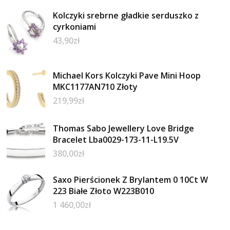
Kolczyki srebrne gładkie serduszko z
cyrkoniami
43,90
zł
Michael Kors Kolczyki Pave Mini Hoop
MKC1177AN710 Złoty
219,99
zł
Thomas Sabo Jewellery Love Bridge
Bracelet Lba0029-173-11-L19.5V
380,00
zł
Saxo Pierścionek Z Brylantem 0 10Ct W
223 Białe Złoto W223B010
1 460,00
zł