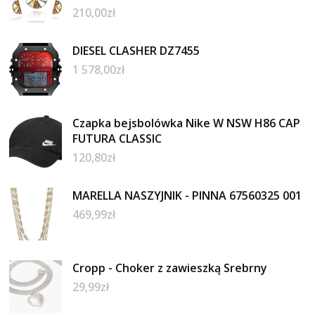
210,00
zł
DIESEL CLASHER DZ7455
1 578,00
zł
Czapka bejsbolówka Nike W NSW H86 CAP
FUTURA CLASSIC
120,80
zł
MARELLA NASZYJNIK - PINNA 67560325 001
469,99
zł
Cropp - Choker z zawieszką Srebrny
29,99
zł