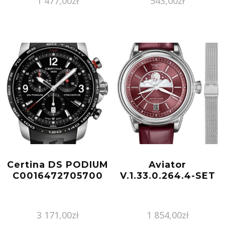
1 477,00
zł
543,00
zł
Certina DS PODIUM
Aviator
C0016472705700
V.1.33.0.264.4-SET
3 171,00
zł
1 854,00
zł