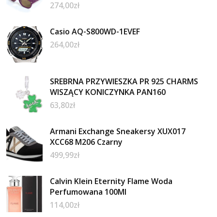
274,00
zł
Casio AQ-S800WD-1EVEF
264,00
zł
SREBRNA PRZYWIESZKA PR 925 CHARMS
WISZĄCY KONICZYNKA PAN160
63,80
zł
Armani Exchange Sneakersy XUX017
XCC68 M206 Czarny
499,99
zł
Calvin Klein Eternity Flame Woda
Perfumowana 100Ml
114,00
zł