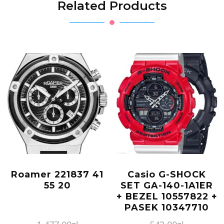
Related Products
Roamer 221837 41
Casio G-SHOCK
55 20
SET GA-140-1A1ER
+ BEZEL 10557822 +
PASEK 10347710