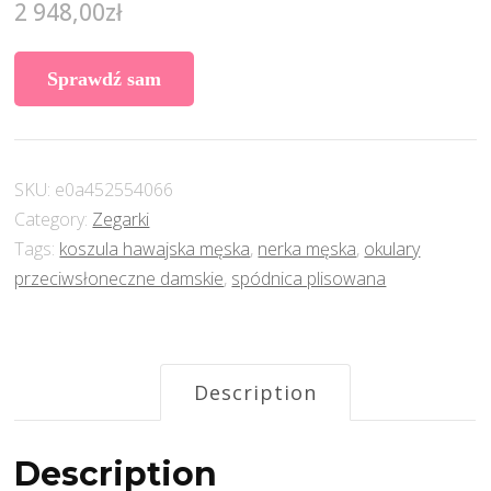
2 948,00
zł
Sprawdź sam
SKU:
e0a452554066
Category:
Zegarki
Tags:
koszula hawajska męska
,
nerka męska
,
okulary
przeciwsłoneczne damskie
,
spódnica plisowana
Description
Description