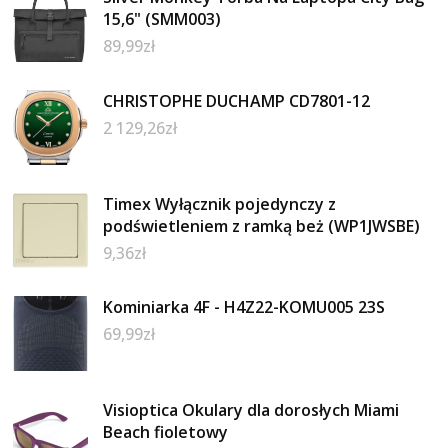
15,6" (SMM003)
89,99
zł
CHRISTOPHE DUCHAMP CD7801-12
2 129,26
zł
Timex Wyłącznik pojedynczy z
podświetleniem z ramką beż (WP1JWSBE)
9,36
zł
Kominiarka 4F - H4Z22-KOMU005 23S
69,99
zł
Visioptica Okulary dla dorosłych Miami
Beach fioletowy