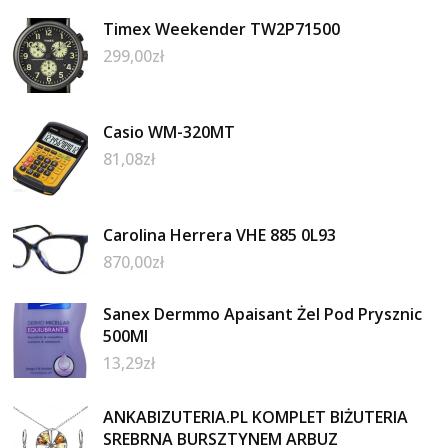
Timex Weekender TW2P71500
299,00
zł
Casio WM-320MT
81,08
zł
Carolina Herrera VHE 885 0L93
870,00
zł
Sanex Dermmo Apaisant Żel Pod Prysznic
500Ml
13,29
zł
ANKABIZUTERIA.PL KOMPLET BIŻUTERIA
SREBRNA BURSZTYNEM ARBUZ