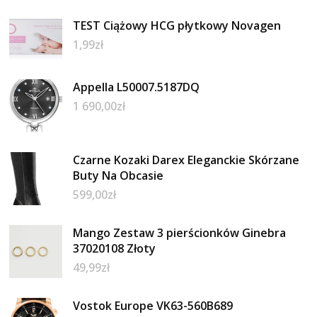
TEST Ciążowy HCG płytkowy Novagen
1,99
zł
Appella L50007.5187DQ
1 690,00
zł
Czarne Kozaki Darex Eleganckie Skórzane
Buty Na Obcasie
599,00
zł
Mango Zestaw 3 pierścionków Ginebra
37020108 Złoty
49,99
zł
Vostok Europe VK63-560B689