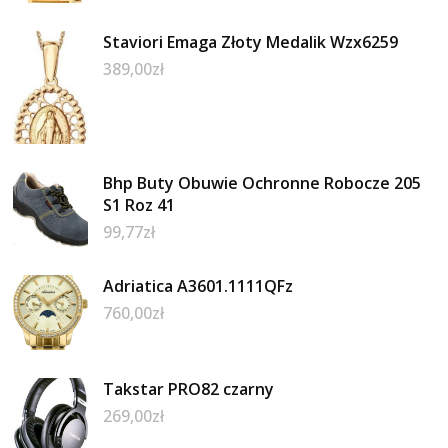
Staviori Emaga Złoty Medalik Wzx6259
389,00
zł
Bhp Buty Obuwie Ochronne Robocze 205
S1 Roz 41
99,77
zł
Adriatica A3601.1111QFz
760,00
zł
Takstar PRO82 czarny
269,00
zł