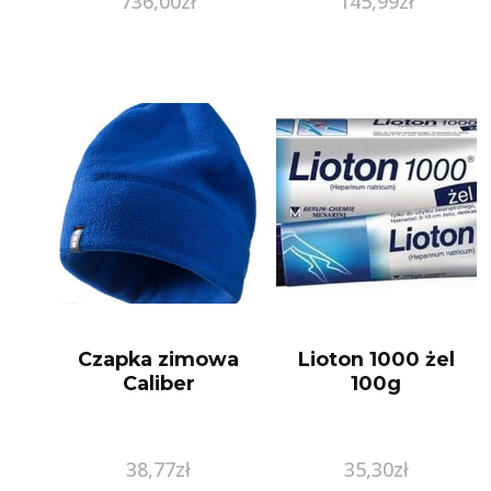
736,00
zł
145,99
zł
Czapka zimowa
Lioton 1000 żel
Caliber
100g
38,77
zł
35,30
zł