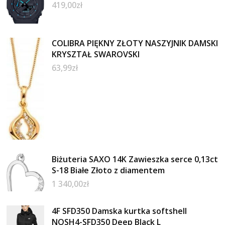
419,00
zł
COLIBRA PIĘKNY ZŁOTY NASZYJNIK DAMSKI
KRYSZTAŁ SWAROVSKI
63,99
zł
Biżuteria SAXO 14K Zawieszka serce 0,13ct
S-18 Białe Złoto z diamentem
1 340,00
zł
4F SFD350 Damska kurtka softshell
NOSH4-SFD350 Deep Black L