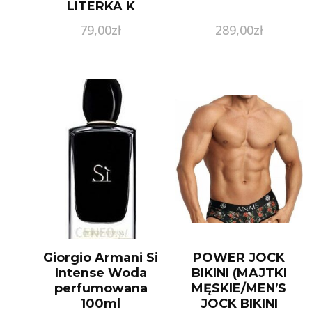
LITERKA K
ORBSC030-K ,
79,00
zł
289,00
zł
DOSTAWA 24H ,
KOD RABATOWY:
NASTART ,
AUTORYZOWANY
SKLEP ,
ORYGINALNE
OPAKOWANIE
Giorgio Armani Si
POWER JOCK
Intense Woda
BIKINI (MAJTKI
perfumowana
MĘSKIE/MEN’S
100ml
JOCK BIKINI