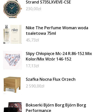
Strand S735LXVEVE-CSE
230,00
zł
Nike The Perfume Woman woda
toaletowa 75ml
45,73
zł
Slipy Chłopięce Mc-24 R.86-152 Mix
Kolor/Mix Wzór 146-152
17,13
zł
Szafka Nocna Flux Orzech
2 590,00
zł
Bokserki Björn Borg Björn Borg
Performance