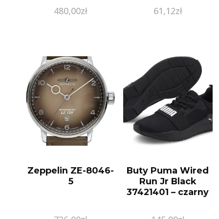
480,00
zł
61,12
zł
Zeppelin ZE-8046-
Buty Puma Wired
5
Run Jr Black
37421401 – czarny