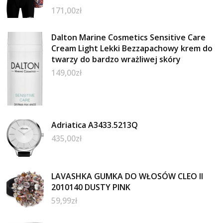
171,00
zł
Dalton Marine Cosmetics Sensitive Care
Cream Light Lekki Bezzapachowy krem do
twarzy do bardzo wrażliwej skóry
149,00
zł
Adriatica A3433.5213Q
435,00
zł
LAVASHKA GUMKA DO WŁOSÓW CLEO II
2010140 DUSTY PINK
59,99
zł