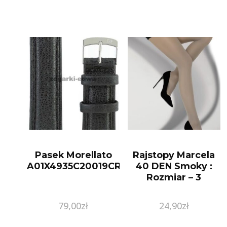
Pasek Morellato
Rajstopy Marcela
A01X4935C20019CR22
40 DEN Smoky :
Rozmiar – 3
79,00
zł
24,90
zł