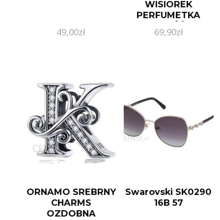
WISIOREK
PERFUMETKA
KWARC RÓŻOWY
49,00
zł
69,90
zł
ORNAMO SREBRNY
Swarovski SK0290
CHARMS
16B 57
OZDOBNA