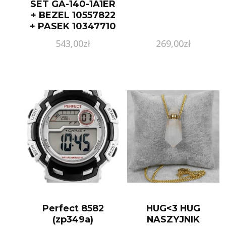
SET GA-140-1A1ER
+ BEZEL 10557822
+ PASEK 10347710
543,00
zł
269,00
zł
Perfect 8582
HUG<3 HUG
(zp349a)
NASZYJNIK