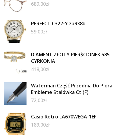
689,00
zł
PERFECT C322-Y zp938b
59,00
zł
DIAMENT ZŁOTY PIERŚCIONEK 585
CYRKONIA
418,00
zł
Waterman Część Przednia Do Pióra
Embleme Stalówka Ct (F)
72,00
zł
Casio Retro LA670WEGA-1EF
189,00
zł