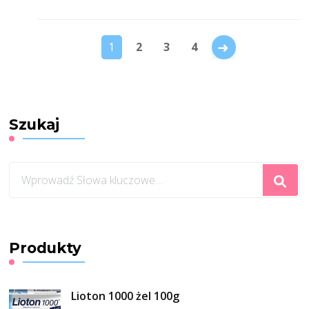
→
1
2
3
4
Szukaj
Szukasz
czegoś?
Produkty
Lioton 1000 żel 100g