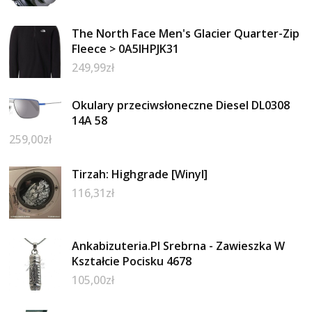
The North Face Men's Glacier Quarter-Zip
Fleece > 0A5IHPJK31
249,99
zł
Okulary przeciwsłoneczne Diesel DL0308
14A 58
259,00
zł
Tirzah: Highgrade [Winyl]
116,31
zł
Ankabizuteria.Pl Srebrna - Zawieszka W
Kształcie Pocisku 4678
105,00
zł