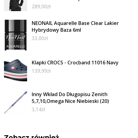
289,00
zł
NEONAIL Aquarelle Base Clear Lakier
Hybrydowy Baza 6ml
33,00
zł
Klapki CROCS - Crocband 11016 Navy
139,99
zł
Inny Wkład Do Długopisu Zenith
5,7,10,Omega Nice Niebieski (20)
3,14
zł
Zobacz również