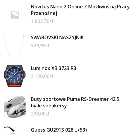
Novitus Nano 2 Online Z Możliwością Pracy
Przenośnej
1 832,70
zł
SWAROVSKI NASZYJNIK
529,99
zł
Luminox XB.3723.R3
2 120,00
zł
Buty sportowe Puma RS-Dreamer 42,5
białe sneakersy
299,00
zł
Guess GU2913 028 L (53)