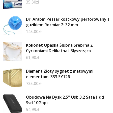
35,30
zł
Dr. Arabin Pessar kostkowy perforowany z
guzikiem Rozmiar 2: 32 mm
145,00
zł
Kokonet Opaska Ślubna Srebrna Z
Cyrkoniami Delikatna I Błyszcząca
61,90
zł
Diament Złoty sygnet z matowymi
elementami 333 SY126
735,00
zł
Obudowa Na Dysk 2,5'' Usb 3.2 Sata Hdd
Ssd 10Gbps
54,99
zł