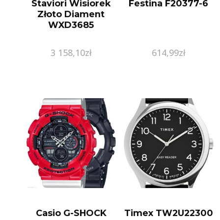
Staviori Wisiorek
Festina F20377-6
Złoto Diament
WXD3685
3 158,10
zł
614,99
zł
Casio G-SHOCK
Timex TW2U22300