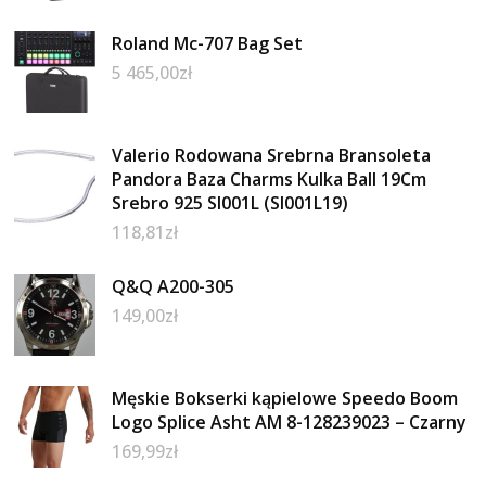
Roland Mc-707 Bag Set
5 465,00
zł
Valerio Rodowana Srebrna Bransoleta
Pandora Baza Charms Kulka Ball 19Cm
Srebro 925 Sl001L (Sl001L19)
118,81
zł
Q&Q A200-305
149,00
zł
Męskie Bokserki kąpielowe Speedo Boom
Logo Splice Asht AM 8-128239023 – Czarny
169,99
zł