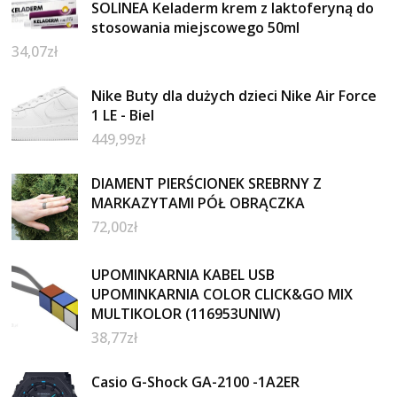
SOLINEA Keladerm krem z laktoferyną do
stosowania miejscowego 50ml
34,07
zł
Nike Buty dla dużych dzieci Nike Air Force
1 LE - Biel
449,99
zł
DIAMENT PIERŚCIONEK SREBRNY Z
MARKAZYTAMI PÓŁ OBRĄCZKA
72,00
zł
UPOMINKARNIA KABEL USB
UPOMINKARNIA COLOR CLICK&GO MIX
MULTIKOLOR (116953UNIW)
38,77
zł
Casio G-Shock GA-2100 -1A2ER