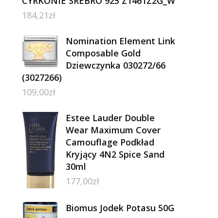
CYRKONIE SREBRO 925 Z1461Z2G_W
184,21
zł
Nomination Element Link
Composable Gold
Dziewczynka 030272/66
(3027266)
109,00
zł
Estee Lauder Double
Wear Maximum Cover
Camouflage Podkład
Kryjący 4N2 Spice Sand
30ml
177,00
zł
Biomus Jodek Potasu 50G