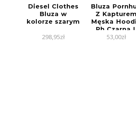
Diesel Clothes
Bluza Pornh
Bluza w
Z Kapture
kolorze szarym
Męska Hood
Ph Czarna 
298,95
zł
53,00
zł