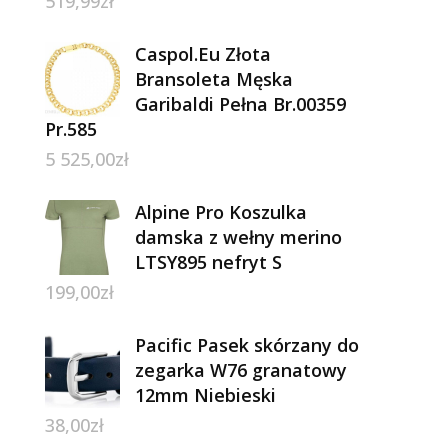
519,99
zł
Caspol.Eu Złota
Bransoleta Męska
Garibaldi Pełna Br.00359
Pr.585
5 525,00
zł
Alpine Pro Koszulka
damska z wełny merino
LTSY895 nefryt S
199,00
zł
Pacific Pasek skórzany do
zegarka W76 granatowy
12mm Niebieski
38,00
zł