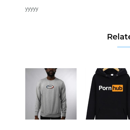
yyyyy
Relat