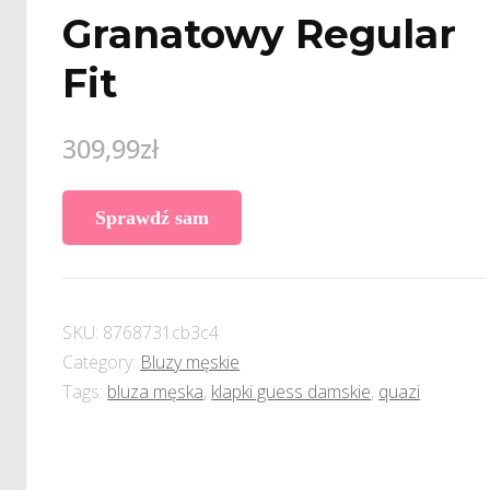
Granatowy Regular
Fit
309,99
zł
Sprawdź sam
SKU:
8768731cb3c4
Category:
Bluzy męskie
Tags:
bluza męska
,
klapki guess damskie
,
quazi