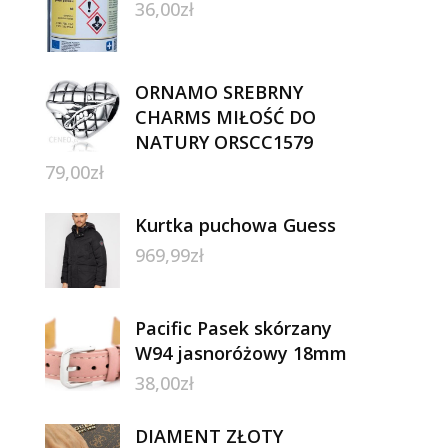
36,00
zł
ORNAMO SREBRNY
CHARMS MIŁOŚĆ DO
NATURY ORSCC1579
79,00
zł
Kurtka puchowa Guess
969,99
zł
Pacific Pasek skórzany
W94 jasnoróżowy 18mm
38,00
zł
DIAMENT ZŁOTY