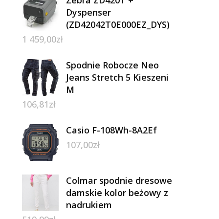
Dyspenser
(ZD42042T0E000EZ_DYS)
1 459,00
zł
Spodnie Robocze Neo
Jeans Stretch 5 Kieszeni
M
106,81
zł
Casio F-108Wh-8A2Ef
107,00
zł
Colmar spodnie dresowe
damskie kolor beżowy z
nadrukiem