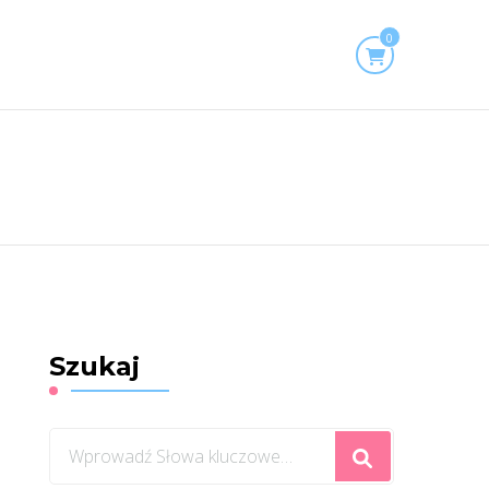
0
Szukaj
Szukasz
czegoś?