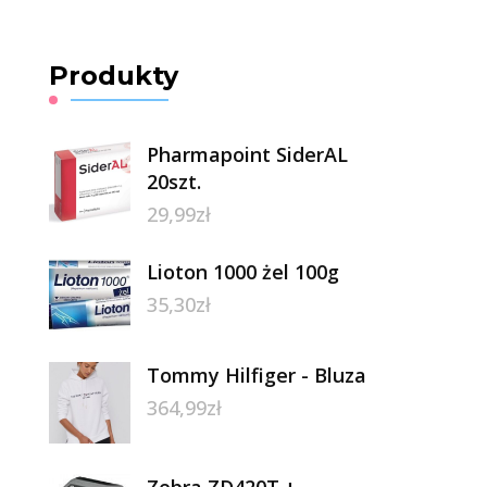
Produkty
Pharmapoint SiderAL
20szt.
29,99
zł
Lioton 1000 żel 100g
35,30
zł
Tommy Hilfiger - Bluza
364,99
zł
Zebra ZD420T +