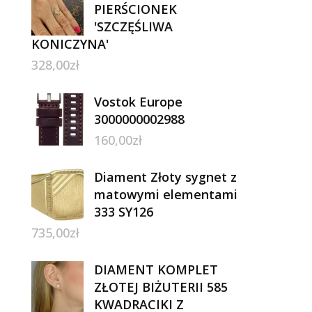
PIERŚCIONEK
'SZCZĘŚLIWA
KONICZYNA'
328,00
zł
Vostok Europe
3000000002988
160,00
zł
Diament Złoty sygnet z
matowymi elementami
333 SY126
735,00
zł
DIAMENT KOMPLET
ZŁOTEJ BIŻUTERII 585
KWADRACIKI Z