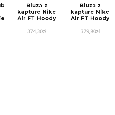
ub
Bluza z
Bluza z
m
kapture Nike
kapture Nike
ie
Air FT Hoody
Air FT Hoody
L
374,30
zł
379,80
zł