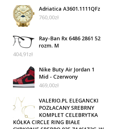
Adriatica A3601.1111QFz
760,00
zł
Ray-Ban Rx 6486 2861 52
rozm. M
404,91
zł
Nike Buty Air Jordan 1
Mid - Czerwony
469,00
zł
VALERIO.PL ELEGANCKI
POZŁACANY SREBRNY
KOMPLET CELEBRYTKA
KÓŁKA CIRCLE RING BIAŁE