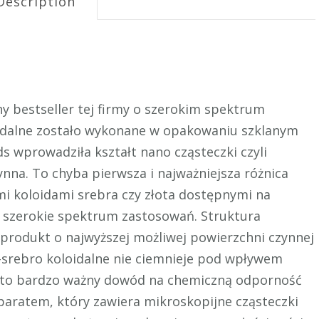
Description
ny bestseller tej firmy o szerokim spektrum
idalne zostało wykonane w opakowaniu szklanym
s wprowadziła kształt nano cząsteczki czyli
na. To chyba pierwsza i najważniejsza różnica
mi koloidami srebra czy złota dostępnymi na
a szerokie spektrum zastosowań. Struktura
o produkt o najwyższej możliwej powierzchni czynnej
-srebro koloidalne nie ciemnieje pod wpływem
 Jest to bardzo ważny dowód na chemiczną odporność
paratem, który zawiera mikroskopijne cząsteczki