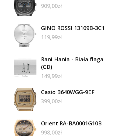
909,00
zł
GINO ROSSI 13109B-3C1
119,99
zł
Rani Hania - Biała flaga
(CD)
149,99
zł
Casio B640WGG-9EF
399,00
zł
Orient RA-BA0001G10B
998,00
zł