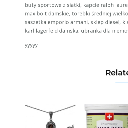
buty sportowe z siatki, kapcie ralph laur
max bolt damskie, torebki średniej wielko
saszetka emporio armani, sklep diesel, kla
karl lagerfeld damska, ubranka dla niem
yyyyy
Relat