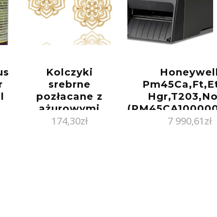
us
Kolczyki
Honeywel
r
srebrne
Pm45Ca,Ft,E
l
pozłacane z
Hgr,T203,N
ażurowymi
(PM45CA10000
174,30
zł
7 990,61
zł
kwiatami