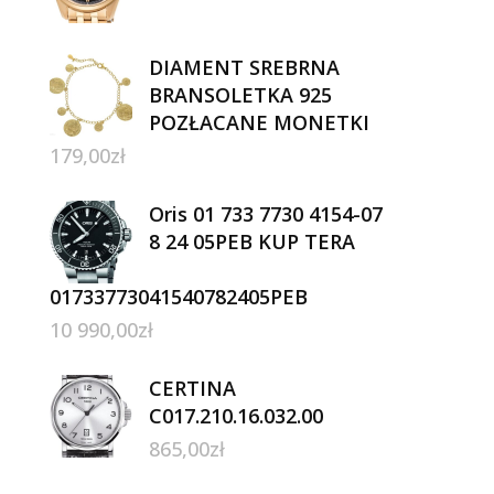
DIAMENT SREBRNA
BRANSOLETKA 925
POZŁACANE MONETKI
179,00
zł
Oris 01 733 7730 4154-07
8 24 05PEB KUP TERA
01733773041540782405PEB
10 990,00
zł
CERTINA
C017.210.16.032.00
865,00
zł