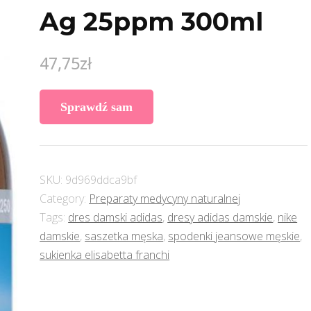
Ag 25ppm 300ml
47,75
zł
Sprawdź sam
SKU:
9d969ddca9bf
Category:
Preparaty medycyny naturalnej
Tags:
dres damski adidas
,
dresy adidas damskie
,
nike
damskie
,
saszetka męska
,
spodenki jeansowe męskie
,
sukienka elisabetta franchi