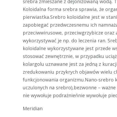
srebra zmieszane z dejonizowaną wodą. T
Koloidalna forma srebra sprawia, że org
pierwiastka.Srebro koloidalne jest w sta
zapobiegać przedwczesnemu ich namnażani
przeciwwirusowe, przeciwgrzybicze oraz 
wykorzystywać je np. do leczenia ran. Sr
koloidalne wykorzystywane jest przede ws
stosować zewnętrznie, w przypadku uciążl
kolargolu uznawane jest za jedną z kuracji
zredukowaniu przykrych objawów wielu c
funkcjonowania organizmu.Nano-srebro ko
uczulonych na srebro),bezwonne – ważne 
nie wywołuje podrażnieńnie wywołuje piec
Meridian