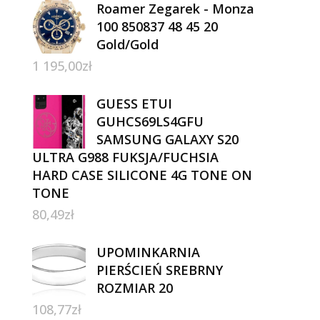
Roamer Zegarek - Monza
100 850837 48 45 20
Gold/Gold
1 195,00
zł
GUESS ETUI
GUHCS69LS4GFU
SAMSUNG GALAXY S20
ULTRA G988 FUKSJA/FUCHSIA
HARD CASE SILICONE 4G TONE ON
TONE
80,49
zł
UPOMINKARNIA
PIERŚCIEŃ SREBRNY
ROZMIAR 20
108,77
zł