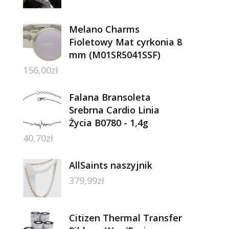
Melano Charms
Fioletowy Mat cyrkonia 8
mm (M01SR5041SSF)
156,00
zł
Falana Bransoleta
Srebrna Cardio Linia
Życia B0780 - 1,4g
40,70
zł
AllSaints naszyjnik
379,99
zł
Citizen Thermal Transfer