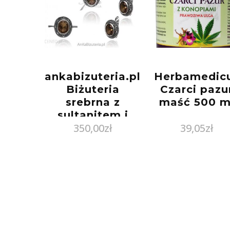
ankabizuteria.pl
Herbamedic
Biżuteria
Czarci pazu
srebrna z
maść 500 m
sultanitem i
350,00
zł
39,05
zł
markazytami
„joy to the
world”