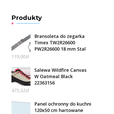
Produkty
Bransoleta do zegarka
Timex TW2R26600
PW2R26600 18 mm Stal
119,00
zł
Salewa Wildfire Canvas
W Oatmeal Black
22363156
473,32
zł
Panel ochronny do kuchni
120x50 cm hartowane