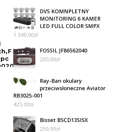
DVS KOMNPLETNY
MONITORING 6 KAMER
LED FULL COLOR 5MPX
1 349,00
zł
l
FOSSIL JF86562040
th,F
opc
200,00
zł
00200)
Ray-Ban okulary
przeciwsłoneczne Aviator
RB3025-001
425,00
zł
Bisset BSCD13SISX
259,99
zł