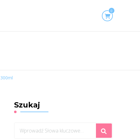
0
 300ml
Szukaj
Szukasz
czegoś?