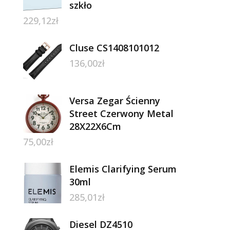
szkło
229,12
zł
Cluse CS1408101012
136,00
zł
Versa Zegar Ścienny
Street Czerwony Metal
28X22X6Cm
75,00
zł
Elemis Clarifying Serum
30ml
285,01
zł
Diesel DZ4510