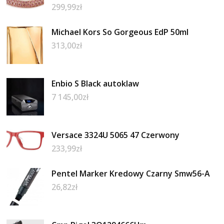
299,99
zł
Michael Kors So Gorgeous EdP 50ml
313,00
zł
Enbio S Black autoklaw
7 145,00
zł
Versace 3324U 5065 47 Czerwony
233,99
zł
Pentel Marker Kredowy Czarny Smw56-A
26,82
zł