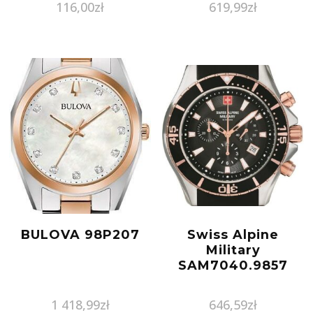
116,00
zł
619,99
zł
BULOVA 98P207
Swiss Alpine
Military
SAM7040.9857
1 418,99
zł
646,59
zł