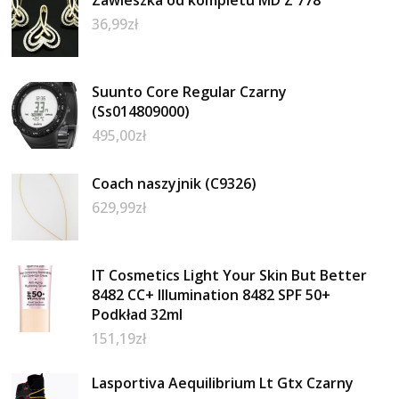
36,99
zł
Suunto Core Regular Czarny
(Ss014809000)
495,00
zł
Coach naszyjnik (C9326)
629,99
zł
IT Cosmetics Light Your Skin But Better
8482 CC+ Illumination 8482 SPF 50+
Podkład 32ml
151,19
zł
Lasportiva Aequilibrium Lt Gtx Czarny