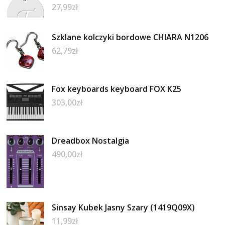
27,99
zł
Szklane kolczyki bordowe CHIARA N1206
62,79
zł
Fox keyboards keyboard FOX K25
303,00
zł
Dreadbox Nostalgia
490,00
zł
Sinsay Kubek Jasny Szary (1419Q09X)
11,99
zł