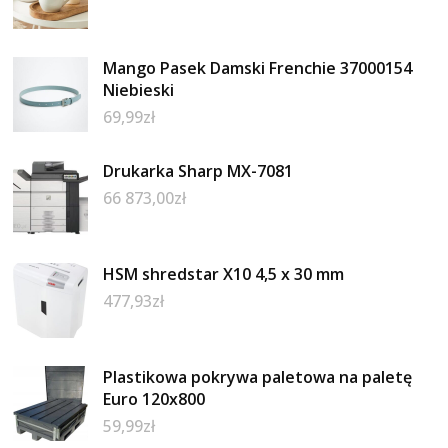
Mango Pasek Damski Frenchie 37000154
Niebieski
69,99
zł
Drukarka Sharp MX-7081
66 873,00
zł
HSM shredstar X10 4,5 x 30 mm
477,93
zł
Plastikowa pokrywa paletowa na paletę
Euro 120x800
59,99
zł