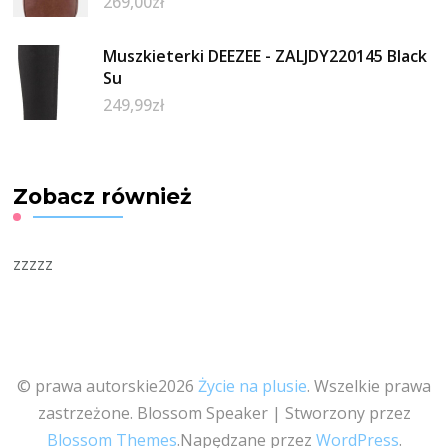
269,00
zł
Muszkieterki DEEZEE - ZALJDY220145 Black
Su
249,99
zł
Zobacz również
zzzzz
© prawa autorskie2026
Życie na plusie
. Wszelkie prawa
zastrzeżone.
Blossom Speaker | Stworzony przez
Blossom Themes
.Napędzane przez
WordPress
.