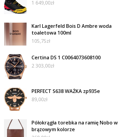
1 649,00
zł
Karl Lagerfeld Bois D Ambre woda
toaletowa 100ml
105,75
zł
Certina DS 1 C0064073608100
2 303,00
zł
PERFECT S638 WAŻKA zp935e
89,00
zł
Półokrągła torebka na ramię Nobo w
brązowym kolorze