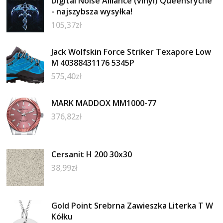
Digital Noise Alliance (vinyl) Queensryche
- najszybsza wysyłka!
105,37
zł
Jack Wolfskin Force Striker Texapore Low
M 40388431176 5345P
575,40
zł
MARK MADDOX MM1000-77
376,82
zł
Cersanit H 200 30x30
38,99
zł
Gold Point Srebrna Zawieszka Literka T W
Kółku