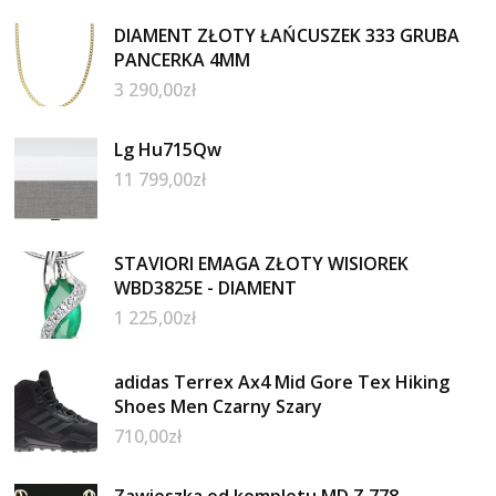
DIAMENT ZŁOTY ŁAŃCUSZEK 333 GRUBA
PANCERKA 4MM
3 290,00
zł
Lg Hu715Qw
11 799,00
zł
STAVIORI EMAGA ZŁOTY WISIOREK
WBD3825E - DIAMENT
1 225,00
zł
adidas Terrex Ax4 Mid Gore Tex Hiking
Shoes Men Czarny Szary
710,00
zł
Zawieszka od kompletu MD Z 778