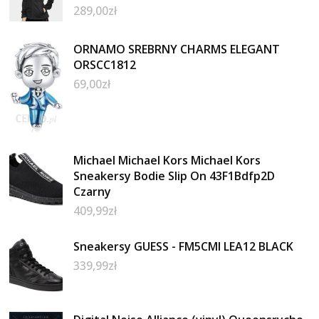
289,00
zł
ORNAMO SREBRNY CHARMS ELEGANT
ORSCC1812
69,00
zł
Michael Michael Kors Michael Kors
Sneakersy Bodie Slip On 43F1Bdfp2D
Czarny
409,99
zł
Sneakersy GUESS - FM5CMI LEA12 BLACK
339,99
zł