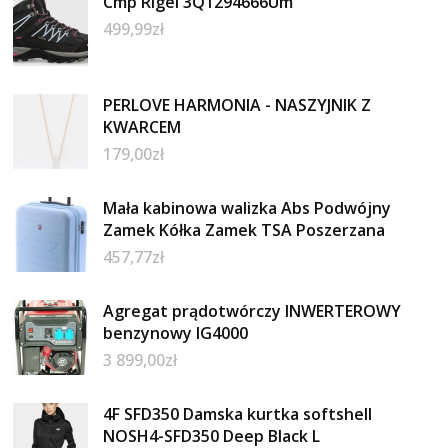
Cmp Rigel 3Q1294666Um
499,99
zł
PERLOVE HARMONIA - NASZYJNIK Z
KWARCEM
179,00
zł
Mała kabinowa walizka Abs Podwójny
Zamek Kółka Zamek TSA Poszerzana
457,77
zł
Agregat prądotwórczy INWERTEROWY
benzynowy IG4000
3 899,00
zł
4F SFD350 Damska kurtka softshell
NOSH4-SFD350 Deep Black L