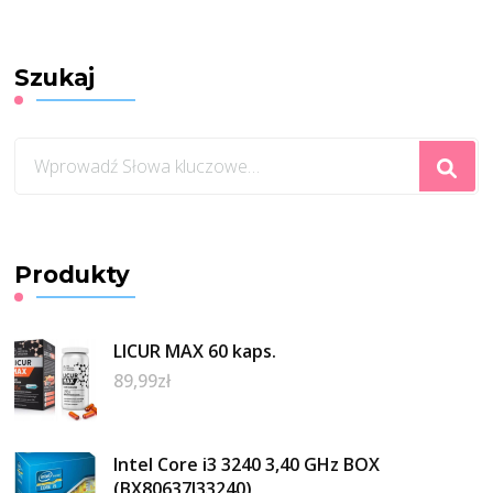
Szukaj
Szukasz
czegoś?
Produkty
LICUR MAX 60 kaps.
89,99
zł
Intel Core i3 3240 3,40 GHz BOX
(BX80637I33240)