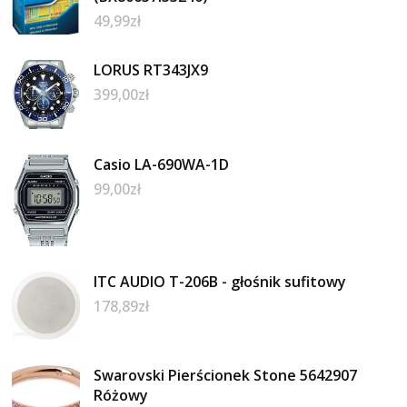
49,99
zł
LORUS RT343JX9
399,00
zł
Casio LA-690WA-1D
99,00
zł
ITC AUDIO T-206B - głośnik sufitowy
178,89
zł
Swarovski Pierścionek Stone 5642907
Różowy