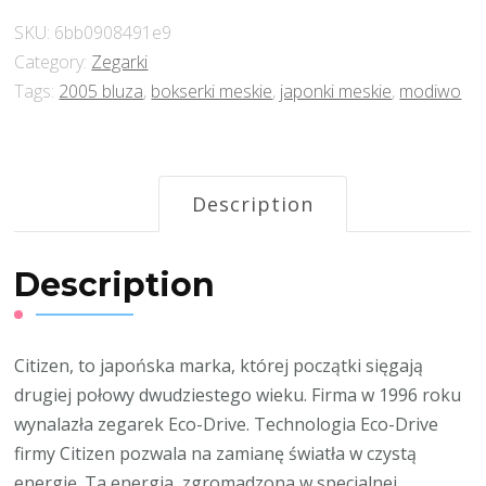
SKU:
6bb0908491e9
Category:
Zegarki
Tags:
2005 bluza
,
bokserki meskie
,
japonki meskie
,
modiwo
Description
Description
Citizen, to japońska marka, której początki sięgają
drugiej połowy dwudziestego wieku. Firma w 1996 roku
wynalazła zegarek Eco-Drive. Technologia Eco-Drive
firmy Citizen pozwala na zamianę światła w czystą
energię. Ta energia, zgromadzona w specjalnej