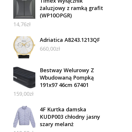
Timex Wyłącznik
żaluzjowy z ramką grafit
(WP10OPGR)
14,76
zł
Adriatica A8243.1213QF
660,00
zł
Bestway Welurowy Z
Wbudowaną Pompką
191x97 46cm 67401
159,00
zł
4F Kurtka damska
KUDP003 chłodny jasny
szary melanż