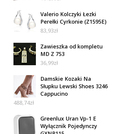
Valerio Kolczyki Łezki
Perełki Cyrkonie (Z1595E)
83,93
zł
Zawieszka od kompletu
MD Z 753
36,99
zł
Damskie Kozaki Na
Słupku Lewski Shoes 3246
Cappucino
488,74
zł
Greenlux Uran Vp-1 E
Wyłącznik Pojedynczy
GXNP115