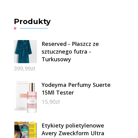
Produkty
Reserved - Płaszcz ze
sztucznego futra -
Turkusowy
399,99
zł
Yodeyma Perfumy Suerte
15Ml Tester
15,90
zł
Etykiety polietylenowe
Avery Zweckform Ultra