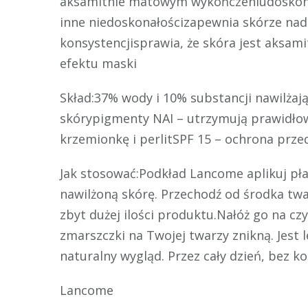
aksamitnie matowym wykończeniudoskonal
inne niedoskonałościzapewnia skórze nadz
konsystencjisprawia, że skóra jest aksami
efektu maski
Skład:37% wody i 10% substancji nawilżają
skórypigmenty NAI – utrzymują prawidłow
krzemionkę i perlitSPF 15 – ochrona pr
Jak stosować:Podkład Lancome aplikuj pł
nawilżoną skórę. Przechodź od środka tw
zbyt dużej ilości produktu.Nałóż go na cz
zmarszczki na Twojej twarzy znikną. Jest 
naturalny wygląd. Przez cały dzień, bez
Lancome