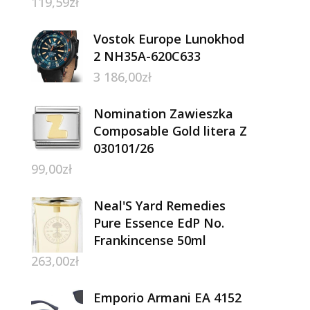
119,59
zł
Vostok Europe Lunokhod
2 NH35A-620C633
3 186,00
zł
Nomination Zawieszka
Composable Gold litera Z
030101/26
99,00
zł
Neal'S Yard Remedies
Pure Essence EdP No.
Frankincense 50ml
263,00
zł
Emporio Armani EA 4152