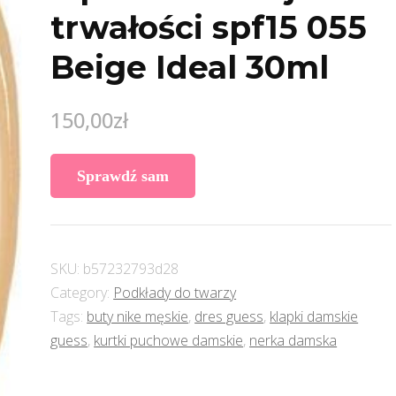
trwałości spf15 055
Beige Ideal 30ml
150,00
zł
Sprawdź sam
SKU:
b57232793d28
Category:
Podkłady do twarzy
Tags:
buty nike męskie
,
dres guess
,
klapki damskie
guess
,
kurtki puchowe damskie
,
nerka damska