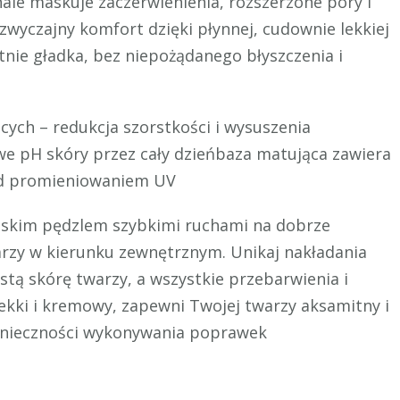
e maskuje zaczerwienienia, rozszerzone pory i
wyczajny komfort dzięki płynnej, cudownie lekkiej
tnie gładka, bez niepożądanego błyszczenia i
cych – redukcja szorstkości i wysuszenia
e pH skóry przez cały dzieńbaza matująca zawiera
zed promieniowaniem UV
askim pędzlem szybkimi ruchami na dobrze
arzy w kierunku zewnętrznym. Unikaj nakładania
ystą skórę twarzy, a wszystkie przebarwienia i
lekki i kremowy, zapewni Twojej twarzy aksamitny i
 konieczności wykonywania poprawek