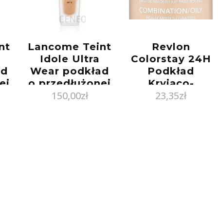
nt
Lancome Teint
Revlon
Idole Ultra
Colorstay 24H
ad
Wear podkład
Podkład
ej
o przedłużonej
Kryjąco-
150,00
zł
23,35
zł
15
trwałości spf15
Matujący 110
047 Beige
Ivory 30ml
Taupe 30ml