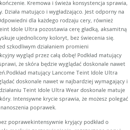
kończenie. Kremowa i świeża konsystencja sprawia,
y. Działa matująco i wygładzająco. Jest odporny na
 Odpowiedni dla każdego rodzaju cery, również
eint Idole Ultra pozostawia cerę gładką, aksamitną
kuje ujednolicony koloryt, bez świecenia się.
rzed szkodliwym działaniem promieni
kcyjny wygląd przez całą dobę! Podkład matujący
sprawi, że skóra będzie wyglądać doskonale nawet
ień.Podkład matujący Lancome Teint Idole Ultra
glądać doskonale nawet w najbardziej wymagający i
działaniu Teint Idole Ultra Wear doskonale matuje
skóry. Intensywne krycie sprawia, że możesz polegać
i nanoszenia poprawek.
bez poprawekintensywnie kryjący podkład o