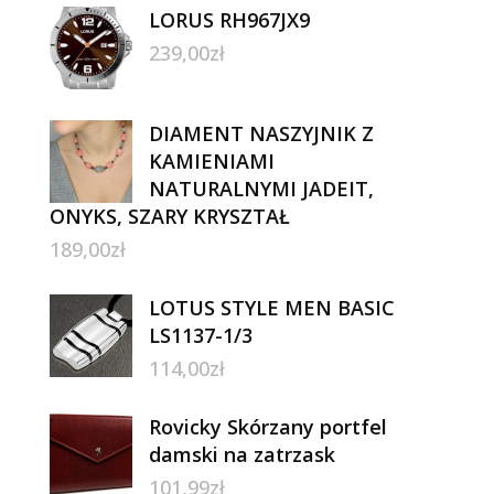
LORUS RH967JX9
239,00
zł
DIAMENT NASZYJNIK Z
KAMIENIAMI
NATURALNYMI JADEIT,
ONYKS, SZARY KRYSZTAŁ
189,00
zł
LOTUS STYLE MEN BASIC
LS1137-1/3
114,00
zł
Rovicky Skórzany portfel
damski na zatrzask
101,99
zł