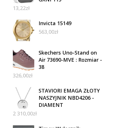
13,22
zł
Invicta 15149
563,00
zł
Skechers Uno-Stand on
Air 73690-MVE : Rozmiar -
38
326,00
zł
STAVIORI EMAGA ZŁOTY
NASZYJNIK NBD4206 -
DIAMENT
2 310,00
zł