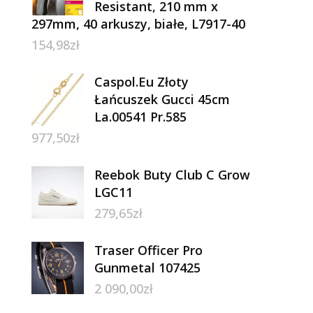
Resistant, 210 mm x
297mm, 40 arkuszy, białe, L7917-40
154,98
zł
Caspol.Eu Złoty
Łańcuszek Gucci 45cm
La.00541 Pr.585
977,50
zł
Reebok Buty Club C Grow
LGC11
279,65
zł
Traser Officer Pro
Gunmetal 107425
2 090,00
zł