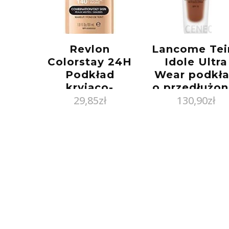
Revlon
Lancome Tei
Colorstay 24H
Idole Ultra
Podkład
Wear podkł
kryjąco-
o przedłużon
29,85
zł
130,90
zł
matujący cera
trwałości spf
mieszana i
13.1 Cacao
tłusta 140
30ml
Oatmeal 30ml