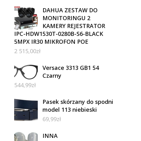
DAHUA ZESTAW DO
MONITORINGU 2
KAMERY REJESTRATOR
IPC-HDW1530T-0280B-S6-BLACK
5MPX IR30 MIKROFON POE
2 515,00
zł
Versace 3313 GB1 54
Czarny
544,99
zł
Pasek skórzany do spodni
model 113 niebieski
69,99
zł
INNA