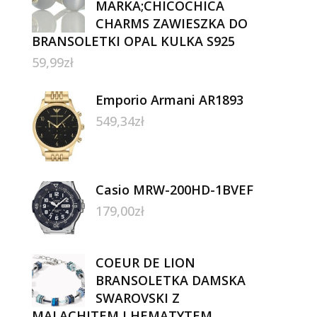
MARKA;CHICOCHICA
CHARMS ZAWIESZKA DO
BRANSOLETKI OPAL KULKA S925
59,99
zł
Emporio Armani AR1893
549,34
zł
Casio MRW-200HD-1BVEF
179,00
zł
COEUR DE LION
BRANSOLETKA DAMSKA
SWAROVSKI Z
MALACHITEM I HEMATYTEM