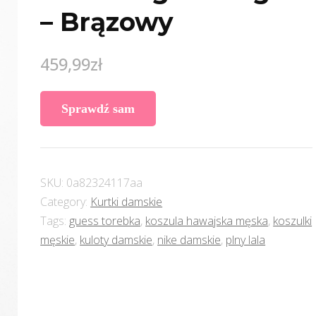
– Brązowy
459,99
zł
Sprawdź sam
SKU:
0a82324117aa
Category:
Kurtki damskie
Tags:
guess torebka
,
koszula hawajska męska
,
koszulki
męskie
,
kuloty damskie
,
nike damskie
,
plny lala