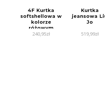
4F Kurtka
Kurtka
softshellowa w
jeansowa Li
kolorze
Jo
różowym
240,95
zł
519,99
zł