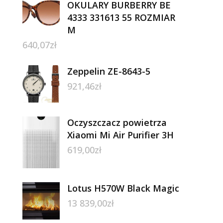
OKULARY BURBERRY BE
4333 331613 55 ROZMIAR
M
640,07
zł
Zeppelin ZE-8643-5
921,46
zł
Oczyszczacz powietrza
Xiaomi Mi Air Purifier 3H
619,00
zł
Lotus H570W Black Magic
13 839,00
zł