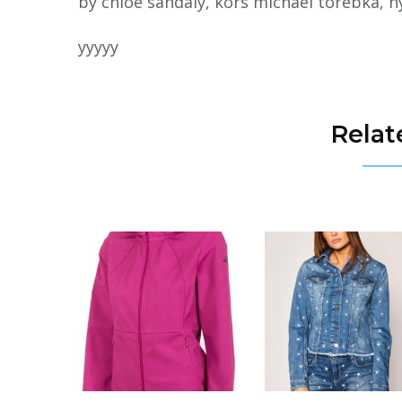
by chloe sandaly, kors michael torebka, h
yyyyy
Relat