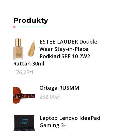
Produkty
ESTEE LAUDER Double
Wear Stay-in-Place
Podkład SPF 10 2W2
Rattan 30ml
176,25
zł
Ortega RU5MM
232,00
zł
Laptop Lenovo IdeaPad
Gaming 3-