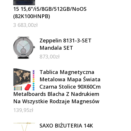
15 15,6"/i5/8GB/512GB/NoOS
(82K100HNPB)
3 683,00
zł
Zeppelin 8131-3-SET
Mandala SET
873,00
zł
Tablica Magnetyczna
Metalowa Mapa Świata
Czarna Stolice 90X60Cm
Metalboards Blacha Z Nadrukiem
Na Wszystkie Rodzaje Magnesów
139,95
zł
SAXO BIŻUTERIA 14K