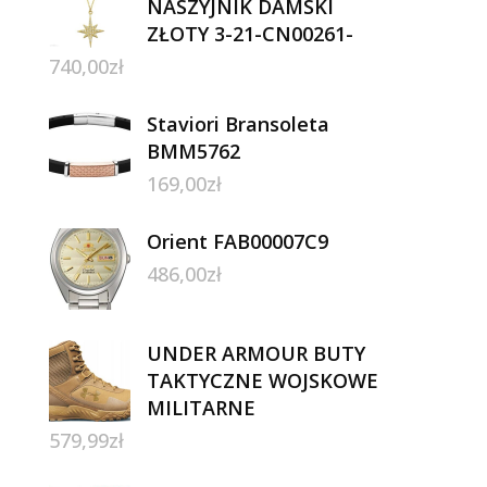
NASZYJNIK DAMSKI
ZŁOTY 3-21-CN00261-
740,00
zł
Staviori Bransoleta
BMM5762
169,00
zł
Orient FAB00007C9
486,00
zł
UNDER ARMOUR BUTY
TAKTYCZNE WOJSKOWE
MILITARNE
579,99
zł