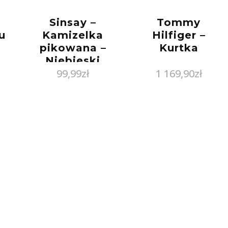
Sinsay –
Tommy
u
Kamizelka
Hilfiger –
pikowana –
Kurtka
Niebieski
99,99
zł
1 169,90
zł