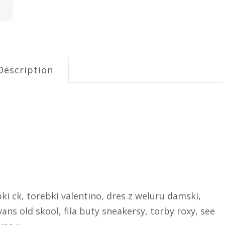
Description
ki ck, torebki valentino, dres z weluru damski,
ns old skool, fila buty sneakersy, torby roxy, see