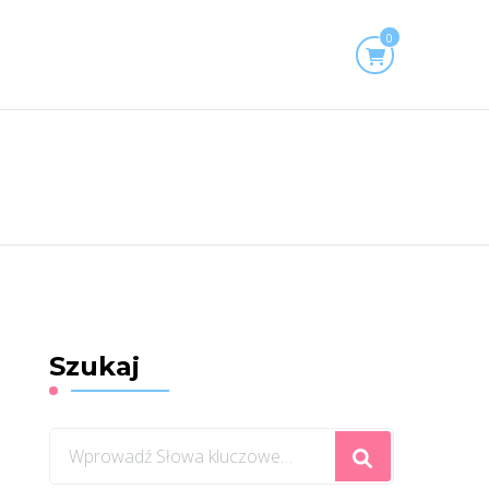
0
Szukaj
Szukasz
czegoś?