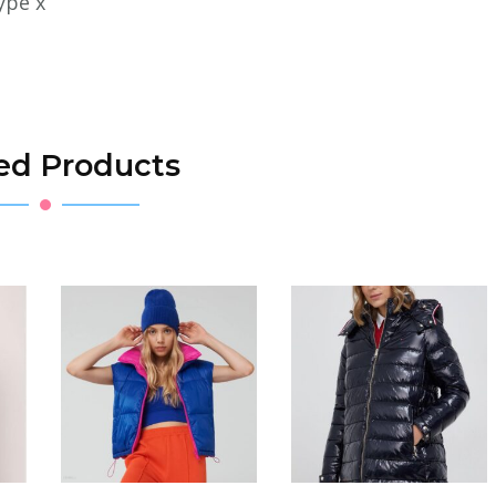
ype x
ed Products