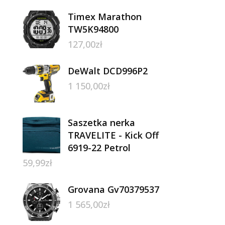
Timex Marathon
TW5K94800
127,00
zł
DeWalt DCD996P2
1 150,00
zł
Saszetka nerka
TRAVELITE - Kick Off
6919-22 Petrol
59,99
zł
Grovana Gv70379537
1 565,00
zł